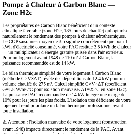
Pompe à Chaleur à
Carbon Blanc
—
Zone
H2c
Les propriétaires de Carbon Blanc bénéficient d'un contexte
climatique favorable (zone H2c, 185 jours de chauffe) qui optimise
naturellement le rendement des pompes à chaleur aérothermiques.
Le COP saisonnier moyen de 3.5 signifie concrètement que pour 1
kWh d'électricité consommé, votre PAC restitue 3.5 kWh de chaleur
— un multiplicateur d'énergie gratuite puisée dans l'air extérieur.
Pour un logement avant 1948 de 110 m² à Carbon Blanc, la
puissance recommandée est de 14 kW.
Le bilan thermique simplifié de votre logement à Carbon Blanc
(méthode G×V×ΔT) révèle des déperditions de 12.4 kW pour un
volume chauffé de 275 m³. Calcul simplifié G×V×ΔT (coefficient
G=1.8 W/m³.°C pour isolation mauvaise, ΔT=25°C en zone H2c).
La puissance PAC recommandée de 14 kW intègre une marge de
10% pour les jours les plus froids. L'isolation très déficiente de votre
logement rend prioritaire un bilan thermique professionnel avant
toute installation.
⚠️ Attention : l'isolation mauvaise de votre logement (construction
avant 1948) impacte directement le rendement de la PAC. Avant