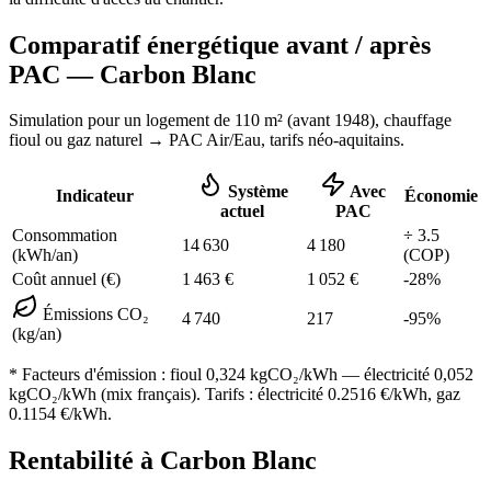
Comparatif énergétique avant / après
PAC —
Carbon Blanc
Simulation pour un logement de
110
m² (
avant 1948
), chauffage
fioul ou gaz naturel
→ PAC Air/Eau,
tarifs néo-aquitains
.
Système
Avec
Indicateur
Économie
actuel
PAC
Consommation
÷
3.5
14 630
4 180
(kWh/an)
(COP)
Coût annuel (€)
1 463
€
1 052
€
-
28
%
Émissions CO₂
4 740
217
-
95
%
(kg/an)
* Facteurs d'émission :
fioul 0,324
kgCO₂/kWh — électricité 0,052
kgCO₂/kWh (mix français). Tarifs : électricité
0.2516
€/kWh, gaz
0.1154
€/kWh.
Rentabilité à
Carbon Blanc