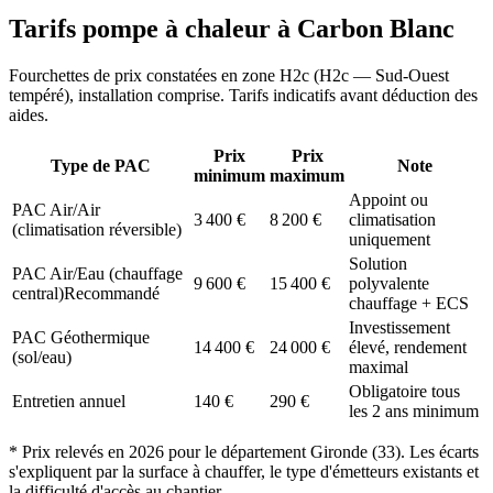
Tarifs pompe à chaleur à
Carbon Blanc
Fourchettes de prix constatées en zone
H2c
(
H2c — Sud-Ouest
tempéré
), installation comprise. Tarifs indicatifs avant déduction des
aides.
Prix
Prix
Type de PAC
Note
minimum
maximum
Appoint ou
PAC Air/Air
3 400
€
8 200
€
climatisation
(climatisation réversible)
uniquement
Solution
PAC Air/Eau (chauffage
9 600
€
15 400
€
polyvalente
central)
Recommandé
chauffage + ECS
Investissement
PAC Géothermique
14 400
€
24 000
€
élevé, rendement
(sol/eau)
maximal
Obligatoire tous
Entretien annuel
140
€
290
€
les 2 ans minimum
* Prix relevés en
2026
pour le département
Gironde
(
33
). Les écarts
s'expliquent par la surface à chauffer, le type d'émetteurs existants et
la difficulté d'accès au chantier.