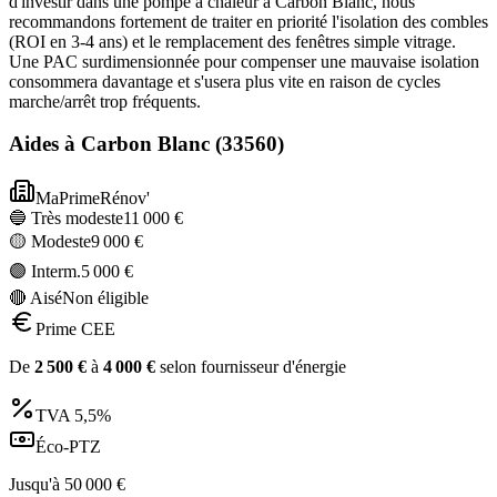
d'investir dans une pompe à chaleur à Carbon Blanc, nous
recommandons fortement de traiter en priorité l'isolation des combles
(ROI en 3-4 ans) et le remplacement des fenêtres simple vitrage.
Une PAC surdimensionnée pour compenser une mauvaise isolation
consommera davantage et s'usera plus vite en raison de cycles
marche/arrêt trop fréquents.
Aides à
Carbon Blanc
(
33560
)
MaPrimeRénov'
🔵 Très modeste
11 000
€
🟡 Modeste
9 000
€
🟣 Interm.
5 000
€
🔴 Aisé
Non éligible
Prime CEE
De
2 500
€
à
4 000
€
selon fournisseur d'énergie
TVA
5,5%
Éco-PTZ
Jusqu'à
50 000
€