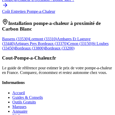
Coût Entretien Pompe-a-Chaleur
Installation pompe-a-chaleur à proximité de
Carbon Blanc
Bassens
(
33530
)
Lormont
(
33310
)
Ambares Et Lagrave
(
33440
)
Artigues Pres Bordeaux
(
33370
)
Cenon
(
33150
)
St Loubes
(
33450
)
Bordeaux
(
33800
)
Bordeaux
(
33200
)
Cout-Pompe-a-Chaleur
.fr
Le guide de référence pour estimer le prix de votre pompe-a-chaleur
en France. Comparez, économisez et restez autonome chez vous.
Informations
Accueil
Guides & Conseils
Outils Gratuits
Marques
Annuaire