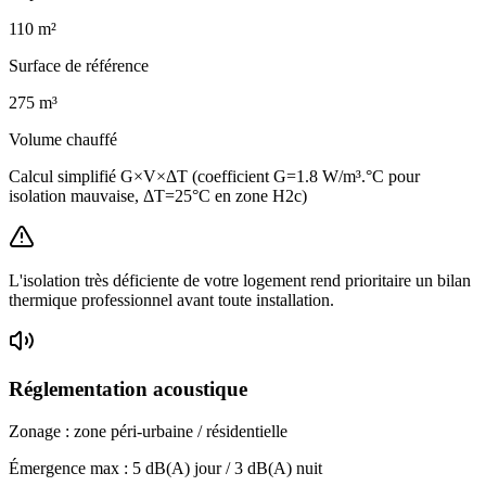
110
m²
Surface de référence
275
m³
Volume chauffé
Calcul simplifié G×V×ΔT (coefficient G=1.8 W/m³.°C pour
isolation mauvaise, ΔT=25°C en zone H2c)
L'isolation très déficiente de votre logement rend prioritaire un bilan
thermique professionnel avant toute installation.
Réglementation acoustique
Zonage :
zone péri-urbaine / résidentielle
Émergence max :
5
dB(A) jour /
3
dB(A) nuit