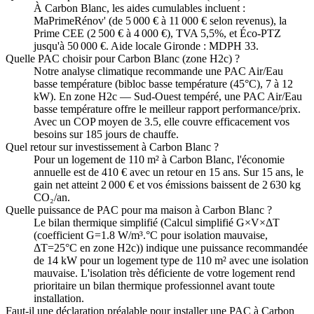
À Carbon Blanc, les aides cumulables incluent :
MaPrimeRénov' (de 5 000 € à 11 000 € selon revenus), la
Prime CEE (2 500 € à 4 000 €), TVA 5,5%, et Éco-PTZ
jusqu'à 50 000 €. Aide locale Gironde : MDPH 33.
Quelle PAC choisir pour Carbon Blanc (zone H2c) ?
Notre analyse climatique recommande une PAC Air/Eau
basse température (bibloc basse température (45°C), 7 à 12
kW). En zone H2c — Sud-Ouest tempéré, une PAC Air/Eau
basse température offre le meilleur rapport performance/prix.
Avec un COP moyen de 3.5, elle couvre efficacement vos
besoins sur 185 jours de chauffe.
Quel retour sur investissement à Carbon Blanc ?
Pour un logement de 110 m² à Carbon Blanc, l'économie
annuelle est de 410 € avec un retour en 15 ans. Sur 15 ans, le
gain net atteint 2 000 € et vos émissions baissent de 2 630 kg
CO₂/an.
Quelle puissance de PAC pour ma maison à Carbon Blanc ?
Le bilan thermique simplifié (Calcul simplifié G×V×ΔT
(coefficient G=1.8 W/m³.°C pour isolation mauvaise,
ΔT=25°C en zone H2c)) indique une puissance recommandée
de 14 kW pour un logement type de 110 m² avec une isolation
mauvaise. L'isolation très déficiente de votre logement rend
prioritaire un bilan thermique professionnel avant toute
installation.
Faut-il une déclaration préalable pour installer une PAC à Carbon