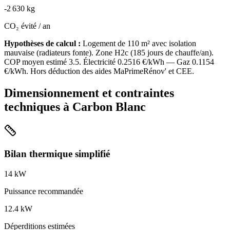
-
2 630
kg
CO₂ évité / an
Hypothèses de calcul :
Logement de
110
m² avec isolation
mauvaise
(
radiateurs fonte
). Zone
H2c
(
185
jours de chauffe/an).
COP moyen estimé
3.5
. Électricité
0.2516
€/kWh — Gaz
0.1154
€/kWh. Hors déduction des aides MaPrimeRénov' et CEE.
Dimensionnement et contraintes
techniques à
Carbon Blanc
Bilan thermique simplifié
14
kW
Puissance recommandée
12.4
kW
Déperditions estimées