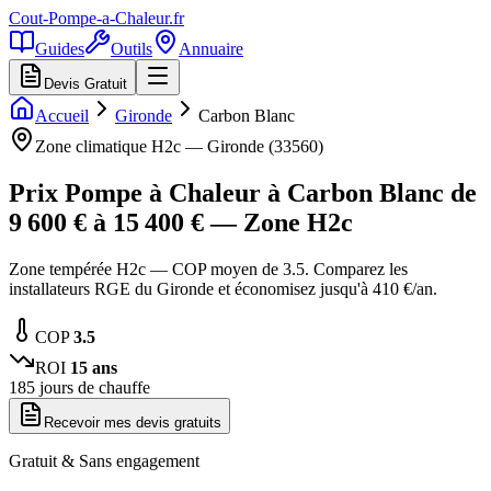
Cout-Pompe-a-Chaleur
.fr
Guides
Outils
Annuaire
Devis Gratuit
Accueil
Gironde
Carbon Blanc
Zone climatique
H2c
—
Gironde
(
33560
)
Prix Pompe à Chaleur à
Carbon Blanc
de
9 600
€ à
15 400
€ — Zone
H2c
Zone tempérée H2c — COP moyen de 3.5. Comparez les
installateurs RGE du Gironde et économisez jusqu'à 410 €/an.
COP
3.5
ROI
15
ans
185
jours de chauffe
Recevoir mes devis gratuits
Gratuit & Sans engagement