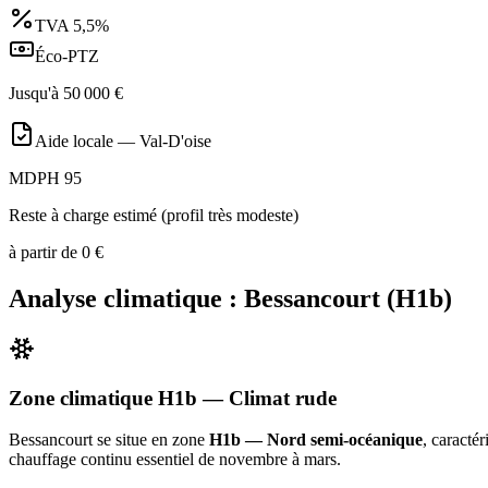
TVA
5,5%
Éco-PTZ
Jusqu'à
50 000
€
Aide locale —
Val-D'oise
MDPH 95
Reste à charge estimé (profil très modeste)
à partir de
0
€
Analyse climatique :
Bessancourt
(
H1b
)
Zone climatique
H1b
— Climat
rude
Bessancourt
se situe en zone
H1b — Nord semi-océanique
, caracté
chauffage continu essentiel de novembre à mars
.