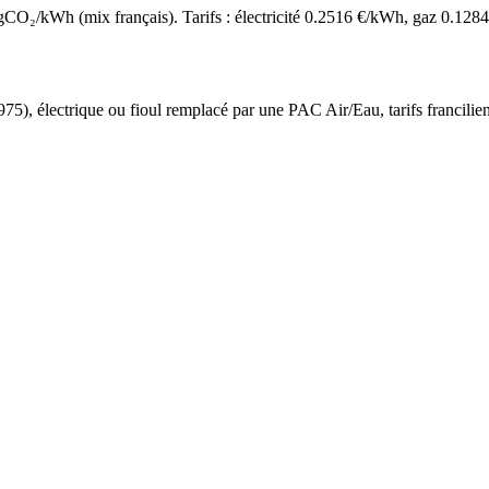
O₂/kWh (mix français). Tarifs : électricité
0.2516
€/kWh, gaz
0.1284
975
),
électrique ou fioul
remplacé par une PAC Air/Eau,
tarifs francilie