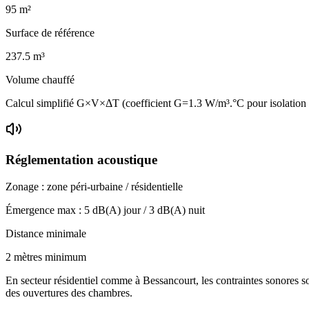
95
m²
Surface de référence
237.5
m³
Volume chauffé
Calcul simplifié G×V×ΔT (coefficient G=1.3 W/m³.°C pour isolatio
Réglementation acoustique
Zonage :
zone péri-urbaine / résidentielle
Émergence max :
5
dB(A) jour /
3
dB(A) nuit
Distance minimale
2 mètres minimum
En secteur résidentiel comme à Bessancourt, les contraintes sonores son
des ouvertures des chambres.