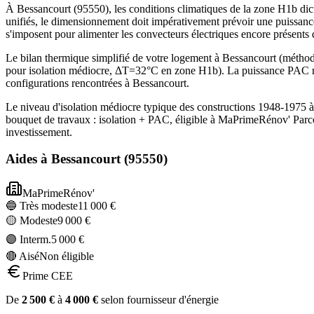
À Bessancourt (95550), les conditions climatiques de la zone H1b dict
unifiés, le dimensionnement doit impérativement prévoir une puissanc
s'imposent pour alimenter les convecteurs électriques encore présents
Le bilan thermique simplifié de votre logement à Bessancourt (mét
pour isolation médiocre, ΔT=32°C en zone H1b). La puissance PAC re
configurations rencontrées à Bessancourt.
Le niveau d'isolation médiocre typique des constructions 1948-1975 
bouquet de travaux : isolation + PAC, éligible à MaPrimeRénov' Parc
investissement.
Aides à
Bessancourt
(
95550
)
MaPrimeRénov'
🔵 Très modeste
11 000
€
🟡 Modeste
9 000
€
🟣 Interm.
5 000
€
🔴 Aisé
Non éligible
Prime CEE
De
2 500
€
à
4 000
€
selon fournisseur d'énergie