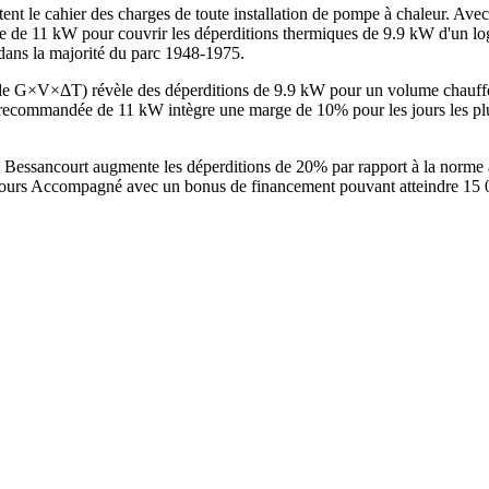
ent le cahier des charges de toute installation de pompe à chaleur. Ave
e de 11 kW pour couvrir les déperditions thermiques de 9.9 kW d'un lo
 dans la majorité du parc 1948-1975.
hode G×V×ΔT) révèle des déperditions de 9.9 kW pour un volume chauf
commandée de 11 kW intègre une marge de 10% pour les jours les plus
à Bessancourt augmente les déperditions de 20% par rapport à la norme
ours Accompagné avec un bonus de financement pouvant atteindre 15 000