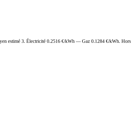
oyen estimé
3
. Électricité
0.2516
€/kWh — Gaz
0.1284
€/kWh. Hors