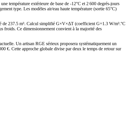
c une température extérieure de base de -12°C et 2 600 degrés-jours
gement type. Les modèles air/eau haute température (sortie 65°C)
fé de 237.5 m³. Calcul simplifié G×V×ΔT (coefficient G=1.3 W/m³.°C
 froids. Ce dimensionnement convient à la majorité des
 actuelle. Un artisan RGE sérieux proposera systématiquement un
 €. Cette approche globale divise par deux le temps de retour sur