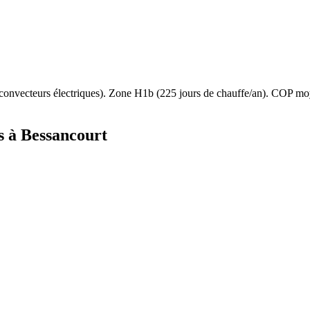
convecteurs électriques
). Zone
H1b
(
225
jours de chauffe/an). COP m
s à
Bessancourt