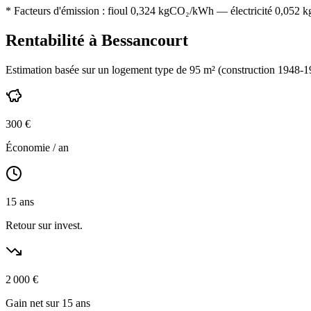
* Facteurs d'émission :
fioul 0,324
kgCO₂/kWh — électricité 0,052 kgC
Rentabilité à
Bessancourt
Estimation basée sur un logement type de
95
m² (construction
1948-1
300
€
Économie / an
15
ans
Retour sur invest.
2 000
€
Gain net sur 15 ans