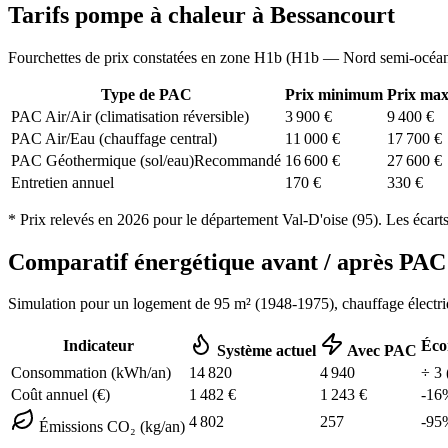
Tarifs pompe à chaleur à
Bessancourt
Fourchettes de prix constatées en zone
H1b
(
H1b — Nord semi-océa
Type de PAC
Prix minimum
Prix ma
PAC Air/Air (climatisation réversible)
3 900
€
9 400
€
PAC Air/Eau (chauffage central)
11 000
€
17 700
€
PAC Géothermique (sol/eau)
Recommandé
16 600
€
27 600
€
Entretien annuel
170
€
330
€
* Prix relevés en
2026
pour le département
Val-D'oise
(
95
). Les écart
Comparatif énergétique avant / après P
Simulation pour un logement de
95
m² (
1948-1975
), chauffage
électr
Indicateur
Éco
Système actuel
Avec PAC
Consommation (kWh/an)
14 820
4 940
÷
3
Coût annuel (€)
1 482
€
1 243
€
-
16
4 802
257
-
95
Émissions CO₂ (kg/an)