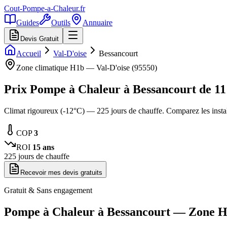
Cout-Pompe-a-Chaleur
.fr
Guides
Outils
Annuaire
Devis Gratuit
Accueil
Val-D'oise
Bessancourt
Zone climatique
H1b
—
Val-D'oise
(
95550
)
Prix Pompe à Chaleur à
Bessancourt
de
11
Climat rigoureux (-12°C) — 225 jours de chauffe. Comparez les insta
COP
3
ROI
15
ans
225
jours de chauffe
Recevoir mes devis gratuits
Gratuit & Sans engagement
Pompe à Chaleur à
Bessancourt
— Zone
H