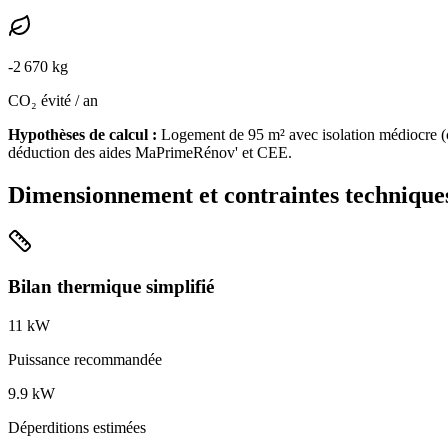
-
2 670
kg
CO₂ évité / an
Hypothèses de calcul :
Logement de
95
m² avec isolation
médiocre
(
déduction des aides MaPrimeRénov' et CEE.
Dimensionnement et contraintes technique
Bilan thermique simplifié
11
kW
Puissance recommandée
9.9
kW
Déperditions estimées