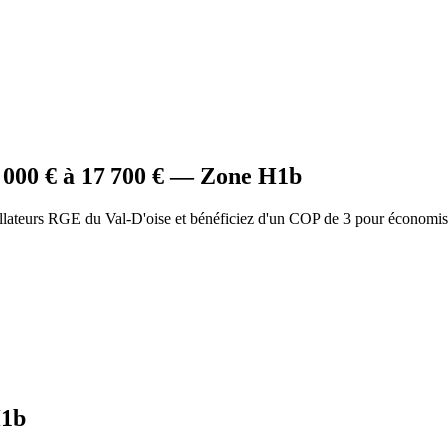
 000
€ à
17 700
€ — Zone
H1b
llateurs RGE du Val-D'oise et bénéficiez d'un COP de 3 pour économis
1b