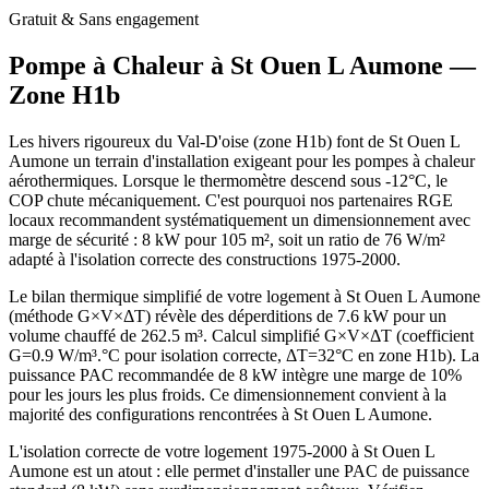
Gratuit & Sans engagement
Pompe à Chaleur à
St Ouen L Aumone
—
Zone
H1b
Les hivers rigoureux du Val-D'oise (zone H1b) font de St Ouen L
Aumone un terrain d'installation exigeant pour les pompes à chaleur
aérothermiques. Lorsque le thermomètre descend sous -12°C, le
COP chute mécaniquement. C'est pourquoi nos partenaires RGE
locaux recommandent systématiquement un dimensionnement avec
marge de sécurité : 8 kW pour 105 m², soit un ratio de 76 W/m²
adapté à l'isolation correcte des constructions 1975-2000.
Le bilan thermique simplifié de votre logement à St Ouen L Aumone
(méthode G×V×ΔT) révèle des déperditions de 7.6 kW pour un
volume chauffé de 262.5 m³. Calcul simplifié G×V×ΔT (coefficient
G=0.9 W/m³.°C pour isolation correcte, ΔT=32°C en zone H1b). La
puissance PAC recommandée de 8 kW intègre une marge de 10%
pour les jours les plus froids. Ce dimensionnement convient à la
majorité des configurations rencontrées à St Ouen L Aumone.
L'isolation correcte de votre logement 1975-2000 à St Ouen L
Aumone est un atout : elle permet d'installer une PAC de puissance