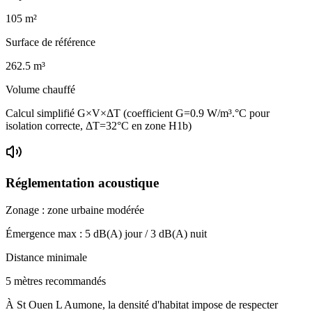
105
m²
Surface de référence
262.5
m³
Volume chauffé
Calcul simplifié G×V×ΔT (coefficient G=0.9 W/m³.°C pour
isolation correcte, ΔT=32°C en zone H1b)
Réglementation acoustique
Zonage :
zone urbaine modérée
Émergence max :
5
dB(A) jour /
3
dB(A) nuit
Distance minimale
5 mètres recommandés
À St Ouen L Aumone, la densité d'habitat impose de respecter