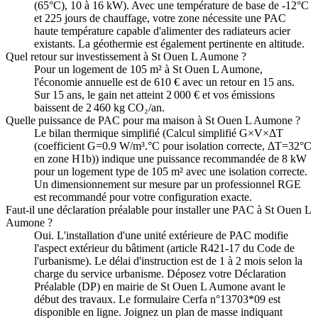
(65°C), 10 à 16 kW). Avec une température de base de -12°C
et 225 jours de chauffage, votre zone nécessite une PAC
haute température capable d'alimenter des radiateurs acier
existants. La géothermie est également pertinente en altitude.
Quel retour sur investissement à St Ouen L Aumone ?
Pour un logement de 105 m² à St Ouen L Aumone,
l'économie annuelle est de 610 € avec un retour en 15 ans.
Sur 15 ans, le gain net atteint 2 000 € et vos émissions
baissent de 2 460 kg CO₂/an.
Quelle puissance de PAC pour ma maison à St Ouen L Aumone ?
Le bilan thermique simplifié (Calcul simplifié G×V×ΔT
(coefficient G=0.9 W/m³.°C pour isolation correcte, ΔT=32°C
en zone H1b)) indique une puissance recommandée de 8 kW
pour un logement type de 105 m² avec une isolation correcte.
Un dimensionnement sur mesure par un professionnel RGE
est recommandé pour votre configuration exacte.
Faut-il une déclaration préalable pour installer une PAC à St Ouen L
Aumone ?
Oui. L'installation d'une unité extérieure de PAC modifie
l'aspect extérieur du bâtiment (article R421-17 du Code de
l'urbanisme). Le délai d'instruction est de 1 à 2 mois selon la
charge du service urbanisme. Déposez votre Déclaration
Préalable (DP) en mairie de St Ouen L Aumone avant le
début des travaux. Le formulaire Cerfa n°13703*09 est
disponible en ligne. Joignez un plan de masse indiquant