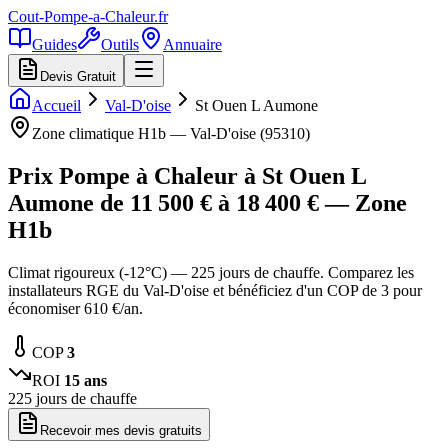
Cout-Pompe-a-Chaleur
.fr
Guides
Outils
Annuaire
Devis Gratuit
Accueil
Val-D'oise
St Ouen L Aumone
Zone climatique
H1b
—
Val-D'oise
(
95310
)
Prix Pompe à Chaleur à
St Ouen L
Aumone
de
11 500
€ à
18 400
€ — Zone
H1b
Climat rigoureux (-12°C) — 225 jours de chauffe. Comparez les
installateurs RGE du Val-D'oise et bénéficiez d'un COP de 3 pour
économiser 610 €/an.
COP
3
ROI
15
ans
225
jours de chauffe
Recevoir mes devis gratuits