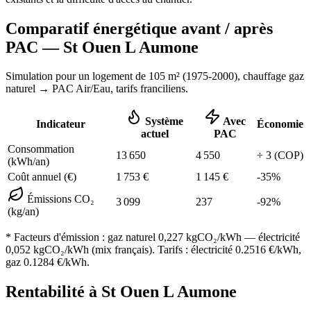
Comparatif énergétique avant / après
PAC —
St Ouen L Aumone
Simulation pour un logement de
105
m² (
1975-2000
), chauffage
gaz
naturel
→ PAC Air/Eau,
tarifs franciliens
.
Système
Avec
Indicateur
Économie
actuel
PAC
Consommation
13 650
4 550
÷
3
(COP)
(kWh/an)
Coût annuel (€)
1 753
€
1 145
€
-
35
%
Émissions CO₂
3 099
237
-
92
%
(kg/an)
* Facteurs d'émission :
gaz naturel 0,227
kgCO₂/kWh — électricité
0,052 kgCO₂/kWh (mix français). Tarifs : électricité
0.2516
€/kWh,
gaz
0.1284
€/kWh.
Rentabilité à
St Ouen L Aumone