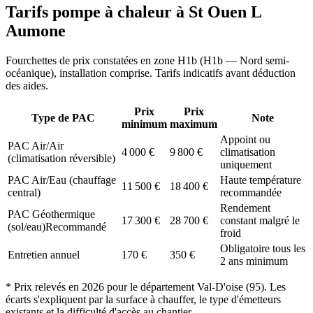
Tarifs pompe à chaleur à
St Ouen L
Aumone
Fourchettes de prix constatées en zone
H1b
(
H1b — Nord semi-
océanique
), installation comprise. Tarifs indicatifs avant déduction
des aides.
Prix
Prix
Type de PAC
Note
minimum
maximum
Appoint ou
PAC Air/Air
4 000
€
9 800
€
climatisation
(climatisation réversible)
uniquement
PAC Air/Eau (chauffage
Haute température
11 500
€
18 400
€
central)
recommandée
Rendement
PAC Géothermique
17 300
€
28 700
€
constant malgré le
(sol/eau)
Recommandé
froid
Obligatoire tous les
Entretien annuel
170
€
350
€
2 ans minimum
* Prix relevés en
2026
pour le département
Val-D'oise
(
95
). Les
écarts s'expliquent par la surface à chauffer, le type d'émetteurs
existants et la difficulté d'accès au chantier.