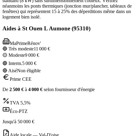
standard (8 kW) sans surdimensionnement coûteux. Vérifiez
néanmoins les ponts thermiques (jonction mur/plancher, tableaux de
fenêtres) qui représentent 15 à 25% des déperditions même dans un
logement bien isolé.
Aides à
St Ouen L Aumone
(
95310
)
MaPrimeRénov'
🔵 Très modeste
11 000
€
🟡 Modeste
9 000
€
🟣 Interm.
5 000
€
🔴 Aisé
Non éligible
Prime CEE
De
2 500
€
à
4 000
€
selon fournisseur d'énergie
TVA
5,5%
Éco-PTZ
Jusqu'à
50 000
€
Aide locale —
Val-D'oise