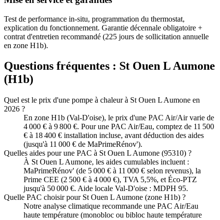
Test de performance in-situ, programmation du thermostat,
explication du fonctionnement. Garantie décennale obligatoire +
contrat d'entretien recommandé (225 jours de sollicitation annuelle
en zone H1b).
Questions fréquentes :
St Ouen L Aumone
(
H1b
)
Quel est le prix d'une pompe à chaleur à St Ouen L Aumone en
2026 ?
En zone H1b (Val-D'oise), le prix d'une PAC Air/Air varie de
4 000 € à 9 800 €. Pour une PAC Air/Eau, comptez de 11 500
€ à 18 400 € installation incluse, avant déduction des aides
(jusqu'à 11 000 € de MaPrimeRénov').
Quelles aides pour une PAC à St Ouen L Aumone (95310) ?
À St Ouen L Aumone, les aides cumulables incluent :
MaPrimeRénov' (de 5 000 € à 11 000 € selon revenus), la
Prime CEE (2 500 € à 4 000 €), TVA 5,5%, et Éco-PTZ
jusqu'à 50 000 €. Aide locale Val-D'oise : MDPH 95.
Quelle PAC choisir pour St Ouen L Aumone (zone H1b) ?
Notre analyse climatique recommande une PAC Air/Eau
haute température (monobloc ou bibloc haute température