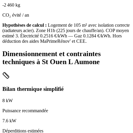
-
2 460
kg
CO₂ évité / an
Hypothèses de calcul :
Logement de
105
m² avec isolation
correcte
(
radiateurs acier
). Zone
H1b
(
225
jours de chauffe/an). COP moyen
estimé
3
. Électricité
0.2516
€/kWh — Gaz
0.1284
€/kWh. Hors
déduction des aides MaPrimeRénov' et CEE.
Dimensionnement et contraintes
techniques à
St Ouen L Aumone
Bilan thermique simplifié
8
kW
Puissance recommandée
7.6
kW
Déperditions estimées