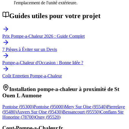
l'emplacement de l'unité extérieure.
Guides utiles pour votre projet
Prix Pompe-a-Chaleur 2026 : Guide Complet
7 Pièges à Éviter sur un Devis
Pompe-a-Chaleur d'Occasion : Bonne Idée ?
Coût Entretien Pompe-a-Chaleur
Installation pompe-a-chaleur à proximité de
St
Ouen L Aumone
Pontoise
(
95300
)
Pontoise
(
95000
)
Mery Sur Oise
(
95540
)
Pierrelaye
(
95480
)
Auvers Sur Oise
(
95430
)
Bessancourt
(
95550
)
Conflans Ste
Honorine
(
78700
)
Osny
(
95520
)
Cout-Pompe-a-Chaleur
.fr