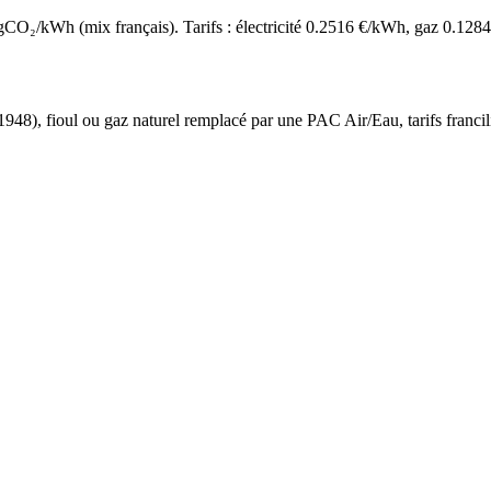
O₂/kWh (mix français). Tarifs : électricité
0.2516
€/kWh, gaz
0.1284
 1948
),
fioul ou gaz naturel
remplacé par une PAC Air/Eau,
tarifs franci