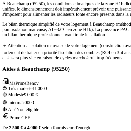
À Beauchamp (95250), les conditions climatiques de la zone H1b dicten
unifiés, le dimensionnement doit impérativement prévoir une puissanc
s'imposent pour alimenter les radiateurs fonte encore présents dans la
Le bilan thermique simplifié de votre logement à Beauchamp (méth
pour isolation mauvaise, ΔT=32°C en zone H1b). La puissance PAC reco
un bilan thermique professionnel avant toute installation.
⚠️ Attention : l'isolation mauvaise de votre logement (construction
fortement de traiter en priorité l'isolation des combles (ROI en 3-4
et s'usera plus vite en raison de cycles marche/arrêt trop fréquents.
Aides à
Beauchamp
(
95250
)
MaPrimeRénov'
🔵 Très modeste
11 000
€
🟡 Modeste
9 000
€
🟣 Interm.
5 000
€
🔴 Aisé
Non éligible
Prime CEE
De
2 500
€
à
4 000
€
selon fournisseur d'énergie