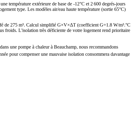
 une température extérieure de base de -12°C et 2 600 degrés-jours
ogement type. Les modèles air/eau haute température (sortie 65°C)
fé de 275 m³. Calcul simplifié G×V×ΔT (coefficient G=1.8 W/m³.°C
ids. L'isolation très déficiente de votre logement rend prioritaire
estir dans une pompe à chaleur à Beauchamp, nous recommandons
nsionnée pour compenser une mauvaise isolation consommera davantage