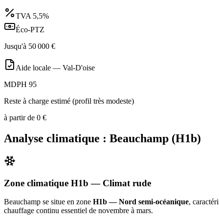
TVA
5,5%
Éco-PTZ
Jusqu'à
50 000
€
Aide locale —
Val-D'oise
MDPH 95
Reste à charge estimé (profil très modeste)
à partir de
0
€
Analyse climatique :
Beauchamp
(
H1b
)
Zone climatique
H1b
— Climat
rude
Beauchamp
se situe en zone
H1b — Nord semi-océanique
, caractér
chauffage continu essentiel de novembre à mars
.