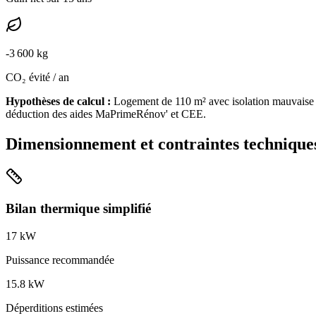
-
3 600
kg
CO₂ évité / an
Hypothèses de calcul :
Logement de
110
m² avec isolation
mauvaise
déduction des aides MaPrimeRénov' et CEE.
Dimensionnement et contraintes technique
Bilan thermique simplifié
17
kW
Puissance recommandée
15.8
kW
Déperditions estimées