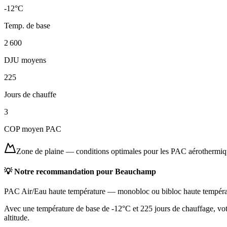
-12
°C
Temp. de base
2 600
DJU moyens
225
Jours de chauffe
3
COP moyen PAC
Zone de plaine
—
conditions optimales pour les PAC aérothermi
💡 Notre recommandation pour
Beauchamp
PAC Air/Eau haute température
—
monobloc ou bibloc haute tempéra
Avec une température de base de -12°C et 225 jours de chauffage, votr
altitude.