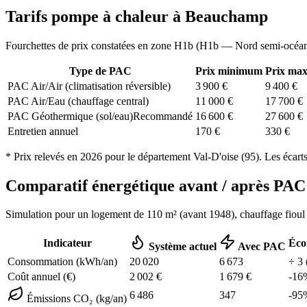
Tarifs pompe à chaleur à
Beauchamp
Fourchettes de prix constatées en zone
H1b
(
H1b — Nord semi-océa
Type de PAC
Prix minimum
Prix ma
PAC Air/Air (climatisation réversible)
3 900
€
9 400
€
PAC Air/Eau (chauffage central)
11 000
€
17 700
€
PAC Géothermique (sol/eau)
Recommandé
16 600
€
27 600
€
Entretien annuel
170
€
330
€
* Prix relevés en
2026
pour le département
Val-D'oise
(
95
). Les écart
Comparatif énergétique avant / après P
Simulation pour un logement de
110
m² (
avant 1948
), chauffage
fioul
Indicateur
Éco
Système actuel
Avec PAC
Consommation (kWh/an)
20 020
6 673
÷
3
Coût annuel (€)
2 002
€
1 679
€
-
16
6 486
347
-
95
Émissions CO₂ (kg/an)