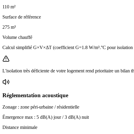
110
m²
Surface de référence
275
m³
Volume chauffé
Calcul simplifié G×V×ΔT (coefficient G=1.8 W/m³.°C pour isolatio
L'isolation très déficiente de votre logement rend prioritaire un bilan 
Réglementation acoustique
Zonage :
zone péri-urbaine / résidentielle
Émergence max :
5
dB(A) jour /
3
dB(A) nuit
Distance minimale