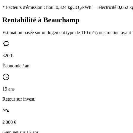
* Facteurs d'émission :
fioul 0,324
kgCO₂/kWh — électricité 0,052 kgC
Rentabilité à
Beauchamp
Estimation basée sur un logement type de
110
m² (construction
avant
320
€
Économie / an
15
ans
Retour sur invest.
2 000
€
Gain net sur 15 ans