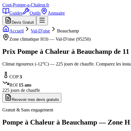
Cout-Pompe-a-Chaleur
.fr
Guides
Outils
Annuaire
Devis Gratuit
Accueil
Val-D'oise
Beauchamp
Zone climatique
H1b
—
Val-D'oise
(
95250
)
Prix Pompe à Chaleur à
Beauchamp
de
11
Climat rigoureux (-12°C) — 225 jours de chauffe. Comparez les insta
COP
3
ROI
15
ans
225
jours de chauffe
Recevoir mes devis gratuits
Gratuit & Sans engagement
Pompe à Chaleur à
Beauchamp
— Zone
H