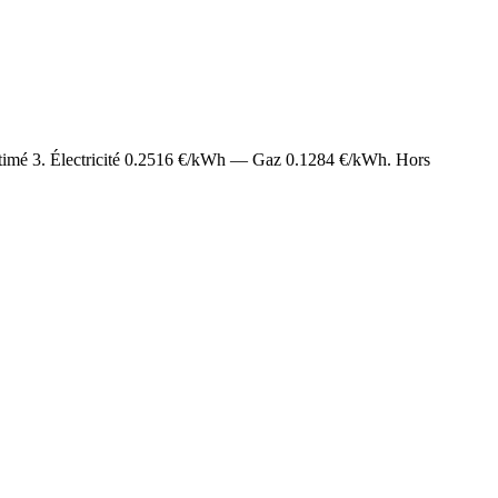
stimé
3
. Électricité
0.2516
€/kWh — Gaz
0.1284
€/kWh. Hors