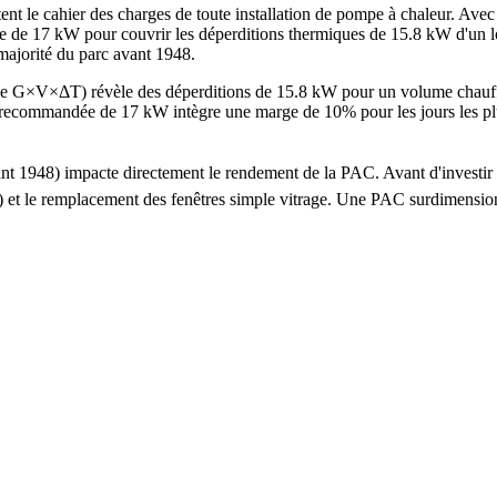
t le cahier des charges de toute installation de pompe à chaleur. Avec
e de 17 kW pour couvrir les déperditions thermiques de 15.8 kW d'un l
 majorité du parc avant 1948.
ode G×V×ΔT) révèle des déperditions de 15.8 kW pour un volume chauf
mmandée de 17 kW intègre une marge de 10% pour les jours les plus fro
 avant 1948) impacte directement le rendement de la PAC. Avant d'inv
 ans) et le remplacement des fenêtres simple vitrage. Une PAC surdime