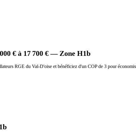
 000
€ à
17 700
€ — Zone
H1b
llateurs RGE du Val-D'oise et bénéficiez d'un COP de 3 pour économis
1b