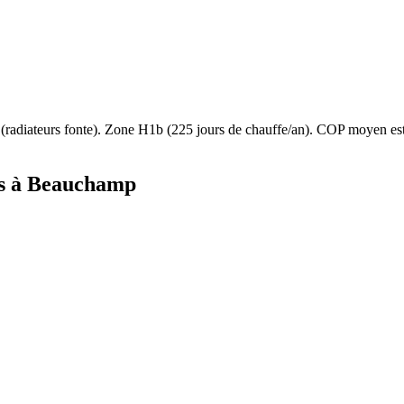
(
radiateurs fonte
). Zone
H1b
(
225
jours de chauffe/an). COP moyen e
s à
Beauchamp