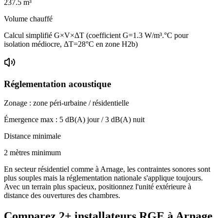
237.5
m³
Volume chauffé
Calcul simplifié G×V×ΔT (coefficient G=1.3 W/m³.°C pour
isolation médiocre, ΔT=28°C en zone H2b)
Réglementation acoustique
Zonage :
zone péri-urbaine / résidentielle
Émergence max :
5
dB(A) jour /
3
dB(A) nuit
Distance minimale
2 mètres minimum
En secteur résidentiel comme à Arnage, les contraintes sonores sont
plus souples mais la réglementation nationale s'applique toujours.
Avec un terrain plus spacieux, positionnez l'unité extérieure à
distance des ouvertures des chambres.
Comparez
2+
installateurs RGE à
Arnage