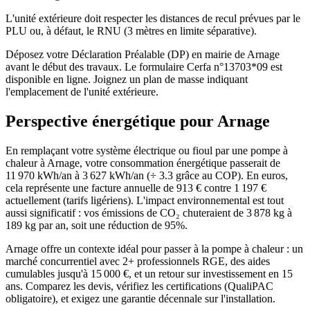
L'unité extérieure doit respecter les distances de recul prévues par le
PLU ou, à défaut, le RNU (3 mètres en limite séparative).
Déposez votre Déclaration Préalable (DP) en mairie de Arnage
avant le début des travaux. Le formulaire Cerfa n°13703*09 est
disponible en ligne. Joignez un plan de masse indiquant
l'emplacement de l'unité extérieure.
Perspective énergétique pour
Arnage
En remplaçant votre système électrique ou fioul par une pompe à
chaleur à Arnage, votre consommation énergétique passerait de
11 970 kWh/an à 3 627 kWh/an (÷ 3.3 grâce au COP). En euros,
cela représente une facture annuelle de 913 € contre 1 197 €
actuellement (tarifs ligériens). L'impact environnemental est tout
aussi significatif : vos émissions de CO₂ chuteraient de 3 878 kg à
189 kg par an, soit une réduction de 95%.
Arnage offre un contexte idéal pour passer à la pompe à chaleur : un
marché concurrentiel avec 2+ professionnels RGE, des aides
cumulables jusqu'à 15 000 €, et un retour sur investissement en 15
ans. Comparez les devis, vérifiez les certifications (QualiPAC
obligatoire), et exigez une garantie décennale sur l'installation.