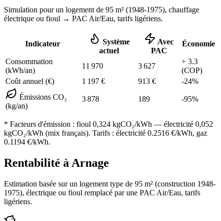
Simulation pour un logement de
95
m² (
1948-1975
), chauffage
électrique ou fioul
→ PAC Air/Eau,
tarifs ligériens
.
Système
Avec
Indicateur
Économie
actuel
PAC
Consommation
÷
3.3
11 970
3 627
(kWh/an)
(COP)
Coût annuel (€)
1 197
€
913
€
-
24
%
Émissions CO₂
3 878
189
-
95
%
(kg/an)
* Facteurs d'émission :
fioul 0,324
kgCO₂/kWh — électricité 0,052
kgCO₂/kWh (mix français). Tarifs : électricité
0.2516
€/kWh, gaz
0.1194
€/kWh.
Rentabilité à
Arnage
Estimation basée sur un logement type de
95
m² (construction
1948-
1975
),
électrique ou fioul
remplacé par une PAC Air/Eau,
tarifs
ligériens
.