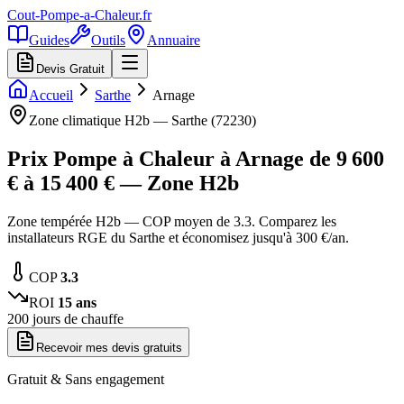
Cout-Pompe-a-Chaleur
.fr
Guides
Outils
Annuaire
Devis Gratuit
Accueil
Sarthe
Arnage
Zone climatique
H2b
—
Sarthe
(
72230
)
Prix Pompe à Chaleur à
Arnage
de
9 600
€ à
15 400
€ — Zone
H2b
Zone tempérée H2b — COP moyen de 3.3. Comparez les
installateurs RGE du Sarthe et économisez jusqu'à 300 €/an.
COP
3.3
ROI
15
ans
200
jours de chauffe
Recevoir mes devis gratuits
Gratuit & Sans engagement