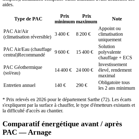
aides.
Prix
Prix
Type de PAC
Note
minimum
maximum
Appoint ou
PAC Air/Air
3 400
€
8 200
€
climatisation
(climatisation réversible)
uniquement
Solution
PAC Air/Eau (chauffage
9 600
€
15 400
€
polyvalente
central)
Recommandé
chauffage + ECS
Investissement
PAC Géothermique
14 400
€
24 000
€
élevé, rendement
(sol/eau)
maximal
Obligatoire tous
Entretien annuel
140
€
290
€
les 2 ans minimum
* Prix relevés en
2026
pour le département
Sarthe
(
72
). Les écarts
s'expliquent par la surface à chauffer, le type d'émetteurs existants et
la difficulté d'accès au chantier.
Comparatif énergétique avant / après
PAC —
Arnage