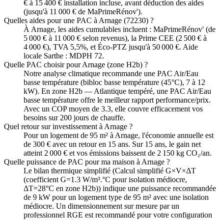
€ à 15 400 € installation incluse, avant déduction des aides
(jusqu'à 11 000 € de MaPrimeRénov').
Quelles aides pour une PAC à Arnage (72230) ?
À Arnage, les aides cumulables incluent : MaPrimeRénov' (de
5 000 € à 11 000 € selon revenus), la Prime CEE (2 500 € à
4 000 €), TVA 5,5%, et Éco-PTZ jusqu'à 50 000 €. Aide
locale Sarthe : MDPH 72.
Quelle PAC choisir pour Arnage (zone H2b) ?
Notre analyse climatique recommande une PAC Air/Eau
basse température (bibloc basse température (45°C), 7 à 12
kW). En zone H2b — Atlantique tempéré, une PAC Air/Eau
basse température offre le meilleur rapport performance/prix.
Avec un COP moyen de 3.3, elle couvre efficacement vos
besoins sur 200 jours de chauffe.
Quel retour sur investissement à Arnage ?
Pour un logement de 95 m² à Arnage, l'économie annuelle est
de 300 € avec un retour en 15 ans. Sur 15 ans, le gain net
atteint 2 000 € et vos émissions baissent de 2 150 kg CO₂/an.
Quelle puissance de PAC pour ma maison à Arnage ?
Le bilan thermique simplifié (Calcul simplifié G×V×ΔT
(coefficient G=1.3 W/m³.°C pour isolation médiocre,
ΔT=28°C en zone H2b)) indique une puissance recommandée
de 9 kW pour un logement type de 95 m² avec une isolation
médiocre. Un dimensionnement sur mesure par un
professionnel RGE est recommandé pour votre configuration