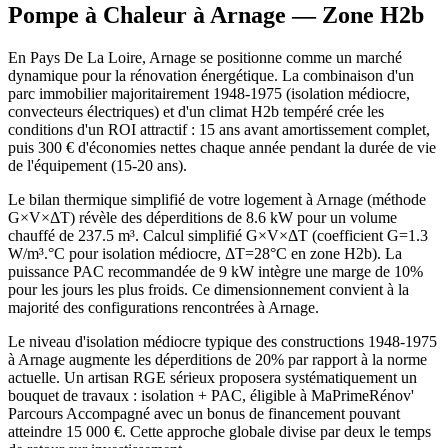
Pompe à Chaleur à
Arnage
— Zone
H2b
En Pays De La Loire, Arnage se positionne comme un marché
dynamique pour la rénovation énergétique. La combinaison d'un
parc immobilier majoritairement 1948-1975 (isolation médiocre,
convecteurs électriques) et d'un climat H2b tempéré crée les
conditions d'un ROI attractif : 15 ans avant amortissement complet,
puis 300 € d'économies nettes chaque année pendant la durée de vie
de l'équipement (15-20 ans).
Le bilan thermique simplifié de votre logement à Arnage (méthode
G×V×ΔT) révèle des déperditions de 8.6 kW pour un volume
chauffé de 237.5 m³. Calcul simplifié G×V×ΔT (coefficient G=1.3
W/m³.°C pour isolation médiocre, ΔT=28°C en zone H2b). La
puissance PAC recommandée de 9 kW intègre une marge de 10%
pour les jours les plus froids. Ce dimensionnement convient à la
majorité des configurations rencontrées à Arnage.
Le niveau d'isolation médiocre typique des constructions 1948-1975
à Arnage augmente les déperditions de 20% par rapport à la norme
actuelle. Un artisan RGE sérieux proposera systématiquement un
bouquet de travaux : isolation + PAC, éligible à MaPrimeRénov'
Parcours Accompagné avec un bonus de financement pouvant
atteindre 15 000 €. Cette approche globale divise par deux le temps