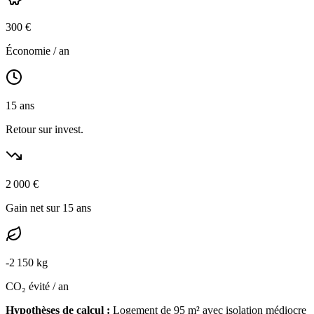
300
€
Économie / an
15
ans
Retour sur invest.
2 000
€
Gain net sur 15 ans
-
2 150
kg
CO₂ évité / an
Hypothèses de calcul :
Logement de
95
m² avec isolation
médiocre