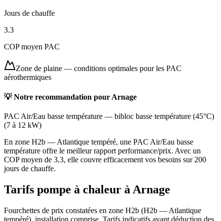
Jours de chauffe
3.3
COP moyen PAC
Zone de plaine
—
conditions optimales pour les PAC
aérothermiques
💡 Notre recommandation pour
Arnage
PAC Air/Eau basse température
—
bibloc basse température (45°C)
(
7 à 12 kW
)
En zone H2b — Atlantique tempéré, une PAC Air/Eau basse
température offre le meilleur rapport performance/prix. Avec un
COP moyen de 3.3, elle couvre efficacement vos besoins sur 200
jours de chauffe.
Tarifs pompe à chaleur à
Arnage
Fourchettes de prix constatées en zone
H2b
(
H2b — Atlantique
tempéré
), installation comprise. Tarifs indicatifs avant déduction des