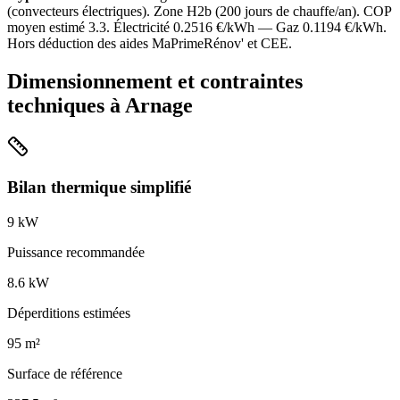
(
convecteurs électriques
). Zone
H2b
(
200
jours de chauffe/an). COP
moyen estimé
3.3
. Électricité
0.2516
€/kWh — Gaz
0.1194
€/kWh.
Hors déduction des aides MaPrimeRénov' et CEE.
Dimensionnement et contraintes
techniques à
Arnage
Bilan thermique simplifié
9
kW
Puissance recommandée
8.6
kW
Déperditions estimées
95
m²
Surface de référence