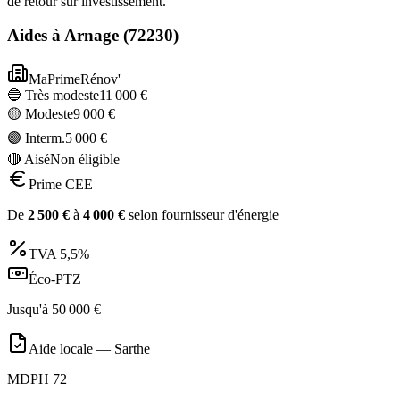
de retour sur investissement.
Aides à
Arnage
(
72230
)
MaPrimeRénov'
🔵 Très modeste
11 000
€
🟡 Modeste
9 000
€
🟣 Interm.
5 000
€
🔴 Aisé
Non éligible
Prime CEE
De
2 500
€
à
4 000
€
selon fournisseur d'énergie
TVA
5,5%
Éco-PTZ
Jusqu'à
50 000
€
Aide locale —
Sarthe
MDPH 72