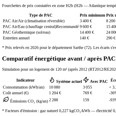
Fourchettes de prix constatées en zone
H2b
(
H2b — Atlantique tempé
Type de PAC
Prix minimum
Prix
PAC Air/Air (climatisation réversible)
3 400
€
8 200
PAC Air/Eau (chauffage central)
Recommandé
9 600
€
15 40
PAC Géothermique (sol/eau)
14 400
€
24 00
Entretien annuel
140
€
290
€
* Prix relevés en
2026
pour le département
Sarthe
(
72
). Les écarts s'e
Comparatif énergétique avant / après P
Simulation pour un logement de
120
m² (
après 2012 (RT2012/RE202
Indicateur
Éc
Système actuel
Avec PAC
Consommation (kWh/an)
10 080
3 055
÷
3.
Coût annuel (€)
1 204
€
769
€
-
36
2 288
159
-
93
Émissions CO₂ (kg/an)
* Facteurs d'émission :
gaz naturel 0,227
kgCO₂/kWh — électricité 0,0