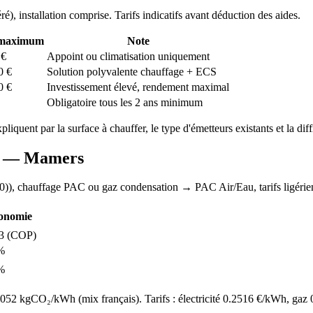
ré
), installation comprise. Tarifs indicatifs avant déduction des aides.
 maximum
Note
€
Appoint ou climatisation uniquement
0
€
Solution polyvalente chauffage + ECS
0
€
Investissement élevé, rendement maximal
Obligatoire tous les 2 ans minimum
xpliquent par la surface à chauffer, le type d'émetteurs existants et la dif
AC —
Mamers
0)
), chauffage
PAC ou gaz condensation
→ PAC Air/Eau,
tarifs ligérie
onomie
3
(COP)
%
%
52 kgCO₂/kWh (mix français). Tarifs : électricité
0.2516
€/kWh, gaz