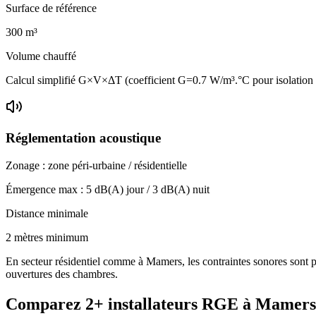
Surface de référence
300
m³
Volume chauffé
Calcul simplifié G×V×ΔT (coefficient G=0.7 W/m³.°C pour isolatio
Réglementation acoustique
Zonage :
zone péri-urbaine / résidentielle
Émergence max :
5
dB(A) jour /
3
dB(A) nuit
Distance minimale
2 mètres minimum
En secteur résidentiel comme à Mamers, les contraintes sonores sont pl
ouvertures des chambres.
Comparez
2+
installateurs RGE à
Mamers