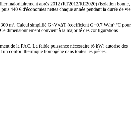
lier majoritairement après 2012 (RT2012/RE2020) (isolation bonne,
t, puis 440 € d'économies nettes chaque année pendant la durée de vie
e 300 m³. Calcul simplifié G×V×ΔT (coefficient G=0.7 W/m³.°C pour
Ce dimensionnement convient à la majorité des configurations
nt de la PAC. La faible puissance nécessaire (6 kW) autorise des
it un confort thermique homogène dans toutes les pièces.