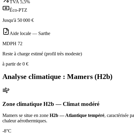
TVA
5,5%
Éco-PTZ
Jusqu'à
50 000
€
Aide locale —
Sarthe
MDPH 72
Reste à charge estimé (profil très modeste)
à partir de
0
€
Analyse climatique :
Mamers
(
H2b
)
Zone climatique
H2b
— Climat
modéré
Mamers
se situe en zone
H2b — Atlantique tempéré
, caractérisée p
chaleur aérothermiques
.
-8
°C