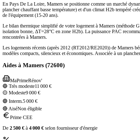
En Pays De La Loire, Mamers se positionne comme un marché dynamiq
plancher chauffant basse température) et d'un climat H2b tempéré crée
de l'équipement (15-20 ans).
Le bilan thermique simplifié de votre logement à Mamers (méthode 
isolation bonne, ΔT=28°C en zone H2b). La puissance PAC recommandé
rencontrées à Mamers.
Les logements récents (après 2012 (RT2012/RE2020)) de Mamers bénéf
modèles compacts, silencieux et économiques. Associée à un plancher 
Aides à
Mamers
(
72600
)
MaPrimeRénov'
🔵 Très modeste
11 000
€
🟡 Modeste
9 000
€
🟣 Interm.
5 000
€
🔴 Aisé
Non éligible
Prime CEE
De
2 500
€
à
4 000
€
selon fournisseur d'énergie