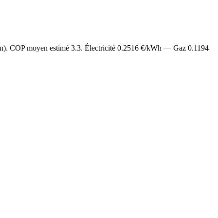
/an). COP moyen estimé
3.3
. Électricité
0.2516
€/kWh — Gaz
0.1194