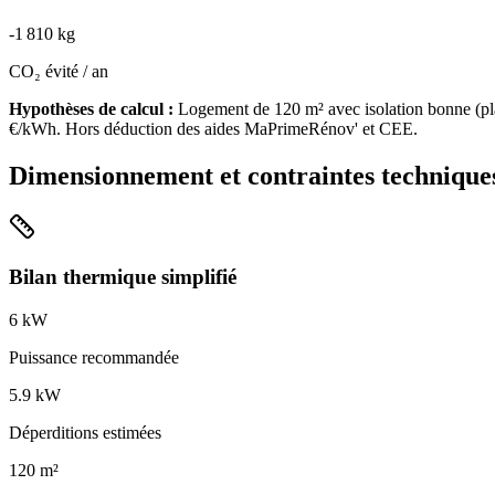
-
1 810
kg
CO₂ évité / an
Hypothèses de calcul :
Logement de
120
m² avec isolation
bonne
(
pl
€/kWh. Hors déduction des aides MaPrimeRénov' et CEE.
Dimensionnement et contraintes technique
Bilan thermique simplifié
6
kW
Puissance recommandée
5.9
kW
Déperditions estimées
120
m²