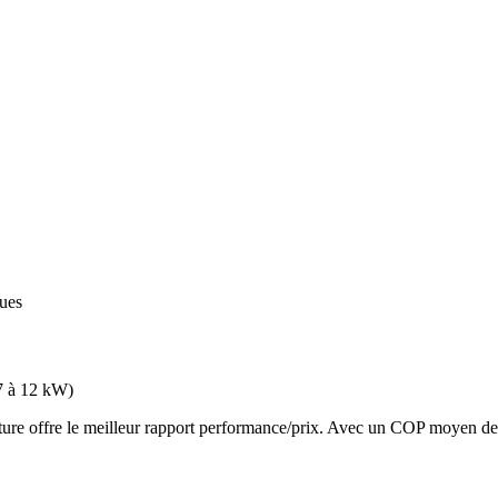
ques
7 à 12 kW
)
 offre le meilleur rapport performance/prix. Avec un COP moyen de 3.