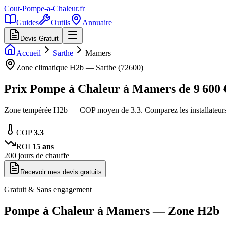
Cout-Pompe-a-Chaleur
.fr
Guides
Outils
Annuaire
Devis Gratuit
Accueil
Sarthe
Mamers
Zone climatique
H2b
—
Sarthe
(
72600
)
Prix Pompe à Chaleur à
Mamers
de
9 600
Zone tempérée H2b — COP moyen de 3.3. Comparez les installateurs
COP
3.3
ROI
15
ans
200
jours de chauffe
Recevoir mes devis gratuits
Gratuit & Sans engagement
Pompe à Chaleur à
Mamers
— Zone
H2b