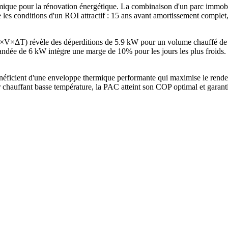
ue pour la rénovation énergétique. La combinaison d'un parc immobi
 les conditions d'un ROI attractif : 15 ans avant amortissement comple
G×V×ΔT) révèle des déperditions de 5.9 kW pour un volume chauffé d
e de 6 kW intègre une marge de 10% pour les jours les plus froids. 
icient d'une enveloppe thermique performante qui maximise le rendeme
chauffant basse température, la PAC atteint son COP optimal et garant