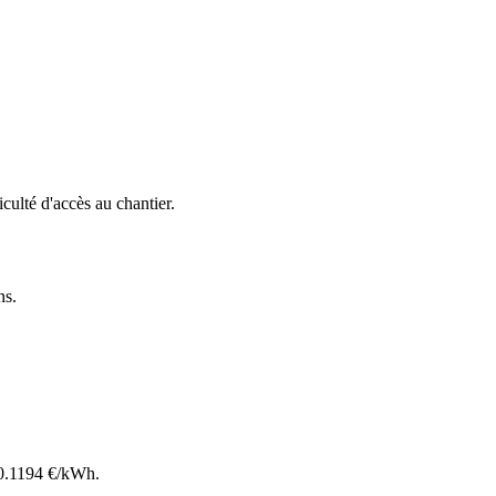
ficulté d'accès au chantier.
ns
.
0.1194
€/kWh.