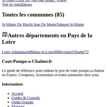
St Gilles Croix De Vie
Code postal :
85800
Voir les installateurs
Toutes les communes (85)
St Hilaire De Riez
St Jean De Monts
Talmont St Hilaire
Autres départements en
Pays de la
Loire
Loire-Atlantique
44
Maine-et-Loire
49
Mayenne
53
Sarthe
72
Cout-Pompe-a-Chaleur
.fr
Le guide de référence pour estimer le prix de votre pompe-a-chaleur
en France. Comparez, économisez et restez autonome chez vous.
Informations
Accueil
Guides & Conseils
Outils Gratuits
Marques