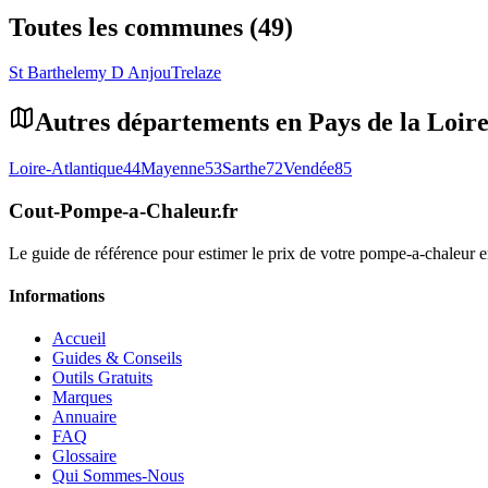
Toutes les communes (49)
St Barthelemy D Anjou
Trelaze
Autres départements en
Pays de la Loir
Loire-Atlantique
44
Mayenne
53
Sarthe
72
Vendée
85
Cout-Pompe-a-Chaleur
.fr
Le guide de référence pour estimer le prix de votre pompe-a-chaleur
Informations
Accueil
Guides & Conseils
Outils Gratuits
Marques
Annuaire
FAQ
Glossaire
Qui Sommes-Nous