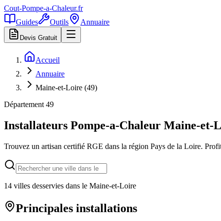
Cout-Pompe-a-Chaleur
.fr
Guides
Outils
Annuaire
Devis Gratuit
Accueil
Annuaire
Maine-et-Loire (49)
Département
49
Installateurs Pompe-a-Chaleur
Maine-et-L
Trouvez un artisan certifié RGE dans la région
Pays de la Loire
. Prof
14
villes desservies dans le
Maine-et-Loire
Principales installations