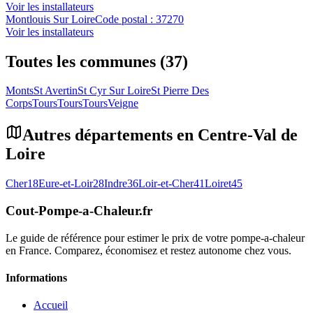
Voir les installateurs
Montlouis Sur Loire
Code postal :
37270
Voir les installateurs
Toutes les communes (37)
Monts
St Avertin
St Cyr Sur Loire
St Pierre Des
Corps
Tours
Tours
Tours
Veigne
Autres départements en
Centre-Val de
Loire
Cher
18
Eure-et-Loir
28
Indre
36
Loir-et-Cher
41
Loiret
45
Cout-Pompe-a-Chaleur
.fr
Le guide de référence pour estimer le prix de votre pompe-a-chaleur
en France. Comparez, économisez et restez autonome chez vous.
Informations
Accueil