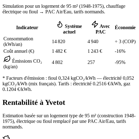
Simulation pour un logement de
95
m² (
1948-1975
), chauffage
électrique ou fioul
→ PAC Air/Eau,
tarifs normands
.
Système
Avec
Indicateur
Économie
actuel
PAC
Consommation
14 820
4 940
÷
3
(COP)
(kWh/an)
Coût annuel (€)
1 482
€
1 243
€
-
16
%
Émissions CO₂
4 802
257
-
95
%
(kg/an)
* Facteurs d'émission :
fioul 0,324
kgCO₂/kWh — électricité 0,052
kgCO₂/kWh (mix français). Tarifs : électricité
0.2516
€/kWh, gaz
0.1204
€/kWh.
Rentabilité à
Yvetot
Estimation basée sur un logement type de
95
m² (construction
1948-
1975
),
électrique ou fioul
remplacé par une PAC Air/Eau,
tarifs
normands
.