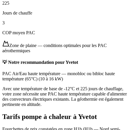
225
Jours de chauffe
3
COP moyen PAC
Zone de plaine
—
conditions optimales pour les PAC
aérothermiques
💡 Notre recommandation pour
Yvetot
PAC Air/Eau haute température
—
monobloc ou bibloc haute
température (65°C)
(
10 à 16 kW
)
Avec une température de base de -12°C et 225 jours de chauffage,
votre zone nécessite une PAC haute température capable d'alimenter
des convecteurs électriques existants. La géothermie est également
pertinente en altitude.
Tarifs pompe à chaleur à
Yvetot
Fourchettes de prix constatées en zone
H1b
(
H1b — Nord semi-