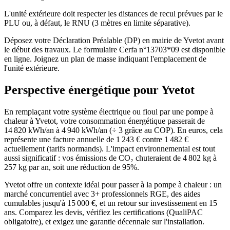
L'unité extérieure doit respecter les distances de recul prévues par le
PLU ou, à défaut, le RNU (3 mètres en limite séparative).
Déposez votre Déclaration Préalable (DP) en mairie de Yvetot avant
le début des travaux. Le formulaire Cerfa n°13703*09 est disponible
en ligne. Joignez un plan de masse indiquant l'emplacement de
l'unité extérieure.
Perspective énergétique pour
Yvetot
En remplaçant votre système électrique ou fioul par une pompe à
chaleur à Yvetot, votre consommation énergétique passerait de
14 820 kWh/an à 4 940 kWh/an (÷ 3 grâce au COP). En euros, cela
représente une facture annuelle de 1 243 € contre 1 482 €
actuellement (tarifs normands). L'impact environnemental est tout
aussi significatif : vos émissions de CO₂ chuteraient de 4 802 kg à
257 kg par an, soit une réduction de 95%.
Yvetot offre un contexte idéal pour passer à la pompe à chaleur : un
marché concurrentiel avec 3+ professionnels RGE, des aides
cumulables jusqu'à 15 000 €, et un retour sur investissement en 15
ans. Comparez les devis, vérifiez les certifications (QualiPAC
obligatoire), et exigez une garantie décennale sur l'installation.