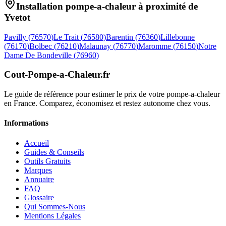
Installation pompe-a-chaleur à proximité de
Yvetot
Pavilly
(
76570
)
Le Trait
(
76580
)
Barentin
(
76360
)
Lillebonne
(
76170
)
Bolbec
(
76210
)
Malaunay
(
76770
)
Maromme
(
76150
)
Notre
Dame De Bondeville
(
76960
)
Cout-Pompe-a-Chaleur
.fr
Le guide de référence pour estimer le prix de votre pompe-a-chaleur
en France. Comparez, économisez et restez autonome chez vous.
Informations
Accueil
Guides & Conseils
Outils Gratuits
Marques
Annuaire
FAQ
Glossaire
Qui Sommes-Nous
Mentions Légales