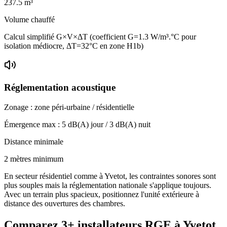
237.5
m³
Volume chauffé
Calcul simplifié G×V×ΔT (coefficient G=1.3 W/m³.°C pour
isolation médiocre, ΔT=32°C en zone H1b)
Réglementation acoustique
Zonage :
zone péri-urbaine / résidentielle
Émergence max :
5
dB(A) jour /
3
dB(A) nuit
Distance minimale
2 mètres minimum
En secteur résidentiel comme à Yvetot, les contraintes sonores sont
plus souples mais la réglementation nationale s'applique toujours.
Avec un terrain plus spacieux, positionnez l'unité extérieure à
distance des ouvertures des chambres.
Comparez
3+
installateurs RGE à
Yvetot