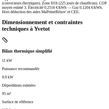
(
convecteurs électriques
). Zone
H1b
(
225
jours de chauffe/an). COP
moyen estimé
3
. Électricité
0.2516
€/kWh — Gaz
0.1204
€/kWh.
Hors déduction des aides MaPrimeRénov' et CEE.
Dimensionnement et contraintes
techniques à
Yvetot
Bilan thermique simplifié
11
kW
Puissance recommandée
9.9
kW
Déperditions estimées
95
m²
Surface de référence