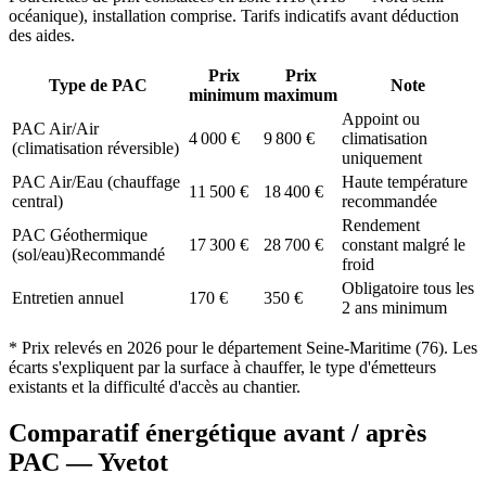
océanique
), installation comprise. Tarifs indicatifs avant déduction
des aides.
Prix
Prix
Type de PAC
Note
minimum
maximum
Appoint ou
PAC Air/Air
4 000
€
9 800
€
climatisation
(climatisation réversible)
uniquement
PAC Air/Eau (chauffage
Haute température
11 500
€
18 400
€
central)
recommandée
Rendement
PAC Géothermique
17 300
€
28 700
€
constant malgré le
(sol/eau)
Recommandé
froid
Obligatoire tous les
Entretien annuel
170
€
350
€
2 ans minimum
* Prix relevés en
2026
pour le département
Seine-Maritime
(
76
). Les
écarts s'expliquent par la surface à chauffer, le type d'émetteurs
existants et la difficulté d'accès au chantier.
Comparatif énergétique avant / après
PAC —
Yvetot