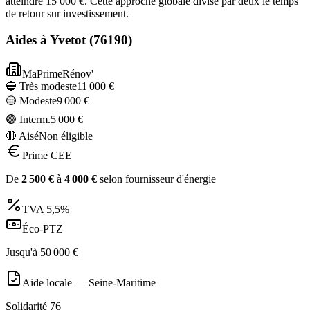
atteindre 15 000 €. Cette approche globale divise par deux le temps
de retour sur investissement.
Aides à
Yvetot
(
76190
)
MaPrimeRénov'
🔵 Très modeste
11 000
€
🟡 Modeste
9 000
€
🟣 Interm.
5 000
€
🔴 Aisé
Non éligible
Prime CEE
De
2 500
€
à
4 000
€
selon fournisseur d'énergie
TVA
5,5%
Éco-PTZ
Jusqu'à
50 000
€
Aide locale —
Seine-Maritime
Solidarité 76