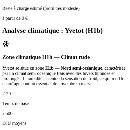
Reste à charge estimé (profil très modeste)
à partir de
0
€
Analyse climatique :
Yvetot
(
H1b
)
Zone climatique
H1b
— Climat
rude
Yvetot
se situe en zone
H1b — Nord semi-océanique
, caractérisée
par un
climat semi-océanique frais avec des hivers humides et
prolongés. L'humidité accentue la sensation de froid, ce qui rend le
chauffage continu essentiel de novembre à mars
.
-12
°C
Temp. de base
2 600
DJU moyens