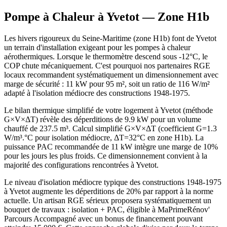
Pompe à Chaleur à
Yvetot
— Zone
H1b
Les hivers rigoureux du Seine-Maritime (zone H1b) font de Yvetot
un terrain d'installation exigeant pour les pompes à chaleur
aérothermiques. Lorsque le thermomètre descend sous -12°C, le
COP chute mécaniquement. C'est pourquoi nos partenaires RGE
locaux recommandent systématiquement un dimensionnement avec
marge de sécurité : 11 kW pour 95 m², soit un ratio de 116 W/m²
adapté à l'isolation médiocre des constructions 1948-1975.
Le bilan thermique simplifié de votre logement à Yvetot (méthode
G×V×ΔT) révèle des déperditions de 9.9 kW pour un volume
chauffé de 237.5 m³. Calcul simplifié G×V×ΔT (coefficient G=1.3
W/m³.°C pour isolation médiocre, ΔT=32°C en zone H1b). La
puissance PAC recommandée de 11 kW intègre une marge de 10%
pour les jours les plus froids. Ce dimensionnement convient à la
majorité des configurations rencontrées à Yvetot.
Le niveau d'isolation médiocre typique des constructions 1948-1975
à Yvetot augmente les déperditions de 20% par rapport à la norme
actuelle. Un artisan RGE sérieux proposera systématiquement un
bouquet de travaux : isolation + PAC, éligible à MaPrimeRénov'
Parcours Accompagné avec un bonus de financement pouvant