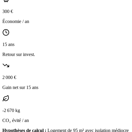
300
€
Économie / an
15
ans
Retour sur invest.
2 000
€
Gain net sur 15 ans
-
2 670
kg
CO₂ évité / an
Hypothèses de calcul :
Logement de
95
m² avec isolation
médiocre