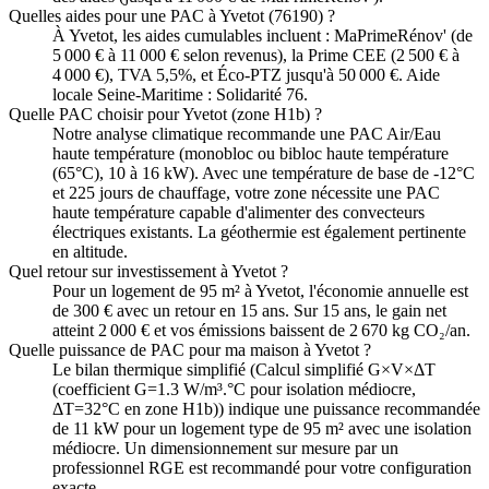
Quelles aides pour une PAC à Yvetot (76190) ?
À Yvetot, les aides cumulables incluent : MaPrimeRénov' (de
5 000 € à 11 000 € selon revenus), la Prime CEE (2 500 € à
4 000 €), TVA 5,5%, et Éco-PTZ jusqu'à 50 000 €. Aide
locale Seine-Maritime : Solidarité 76.
Quelle PAC choisir pour Yvetot (zone H1b) ?
Notre analyse climatique recommande une PAC Air/Eau
haute température (monobloc ou bibloc haute température
(65°C), 10 à 16 kW). Avec une température de base de -12°C
et 225 jours de chauffage, votre zone nécessite une PAC
haute température capable d'alimenter des convecteurs
électriques existants. La géothermie est également pertinente
en altitude.
Quel retour sur investissement à Yvetot ?
Pour un logement de 95 m² à Yvetot, l'économie annuelle est
de 300 € avec un retour en 15 ans. Sur 15 ans, le gain net
atteint 2 000 € et vos émissions baissent de 2 670 kg CO₂/an.
Quelle puissance de PAC pour ma maison à Yvetot ?
Le bilan thermique simplifié (Calcul simplifié G×V×ΔT
(coefficient G=1.3 W/m³.°C pour isolation médiocre,
ΔT=32°C en zone H1b)) indique une puissance recommandée
de 11 kW pour un logement type de 95 m² avec une isolation
médiocre. Un dimensionnement sur mesure par un
professionnel RGE est recommandé pour votre configuration
exacte.