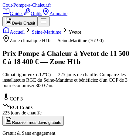
Cout-Pompe-a-Chaleur
.fr
Guides
Outils
Annuaire
Devis Gratuit
Accueil
Seine-Maritime
Yvetot
Zone climatique
H1b
—
Seine-Maritime
(
76190
)
Prix Pompe à Chaleur à
Yvetot
de
11 500
€ à
18 400
€ — Zone
H1b
Climat rigoureux (-12°C) — 225 jours de chauffe. Comparez les
installateurs RGE du Seine-Maritime et bénéficiez d'un COP de 3
pour économiser 300 €/an.
COP
3
ROI
15
ans
225
jours de chauffe
Recevoir mes devis gratuits
Gratuit & Sans engagement