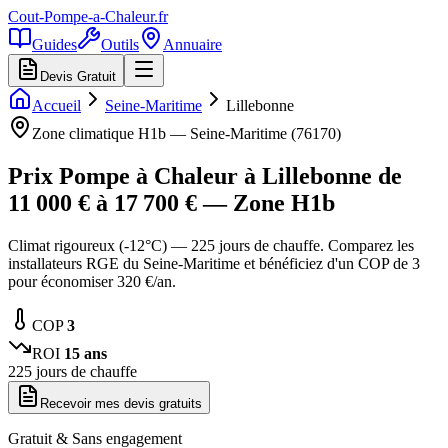
Cout-Pompe-a-Chaleur
.fr
Guides
Outils
Annuaire
Devis Gratuit
Accueil
Seine-Maritime
Lillebonne
Zone climatique
H1b
—
Seine-Maritime
(
76170
)
Prix Pompe à Chaleur à
Lillebonne
de
11 000
€ à
17 700
€ — Zone
H1b
Climat rigoureux (-12°C) — 225 jours de chauffe. Comparez les
installateurs RGE du Seine-Maritime et bénéficiez d'un COP de 3
pour économiser 320 €/an.
COP
3
ROI
15
ans
225
jours de chauffe
Recevoir mes devis gratuits
Gratuit & Sans engagement