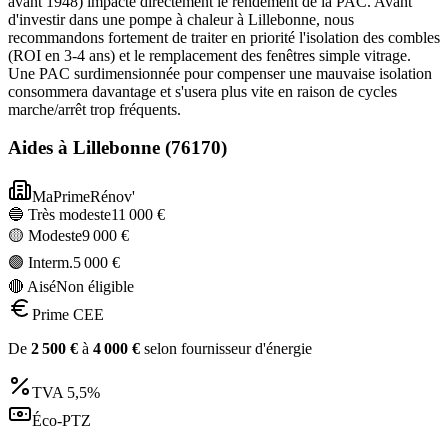
avant 1948) impacte directement le rendement de la PAC. Avant
d'investir dans une pompe à chaleur à Lillebonne, nous
recommandons fortement de traiter en priorité l'isolation des combles
(ROI en 3-4 ans) et le remplacement des fenêtres simple vitrage.
Une PAC surdimensionnée pour compenser une mauvaise isolation
consommera davantage et s'usera plus vite en raison de cycles
marche/arrêt trop fréquents.
Aides à
Lillebonne
(
76170
)
MaPrimeRénov'
🔵 Très modeste
11 000
€
🟡 Modeste
9 000
€
🟣 Interm.
5 000
€
🔴 Aisé
Non éligible
Prime CEE
De
2 500
€
à
4 000
€
selon fournisseur d'énergie
TVA
5,5%
Éco-PTZ