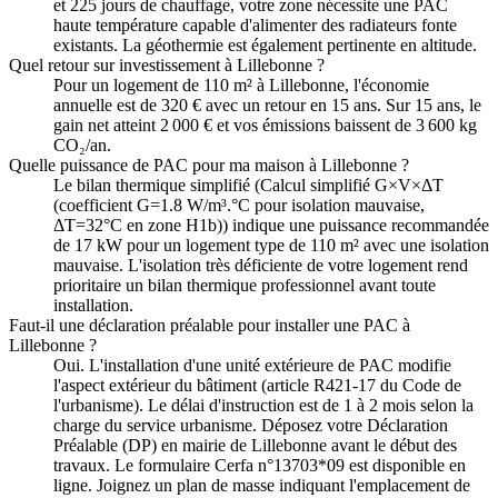
et 225 jours de chauffage, votre zone nécessite une PAC
haute température capable d'alimenter des radiateurs fonte
existants. La géothermie est également pertinente en altitude.
Quel retour sur investissement à Lillebonne ?
Pour un logement de 110 m² à Lillebonne, l'économie
annuelle est de 320 € avec un retour en 15 ans. Sur 15 ans, le
gain net atteint 2 000 € et vos émissions baissent de 3 600 kg
CO₂/an.
Quelle puissance de PAC pour ma maison à Lillebonne ?
Le bilan thermique simplifié (Calcul simplifié G×V×ΔT
(coefficient G=1.8 W/m³.°C pour isolation mauvaise,
ΔT=32°C en zone H1b)) indique une puissance recommandée
de 17 kW pour un logement type de 110 m² avec une isolation
mauvaise. L'isolation très déficiente de votre logement rend
prioritaire un bilan thermique professionnel avant toute
installation.
Faut-il une déclaration préalable pour installer une PAC à
Lillebonne ?
Oui. L'installation d'une unité extérieure de PAC modifie
l'aspect extérieur du bâtiment (article R421-17 du Code de
l'urbanisme). Le délai d'instruction est de 1 à 2 mois selon la
charge du service urbanisme. Déposez votre Déclaration
Préalable (DP) en mairie de Lillebonne avant le début des
travaux. Le formulaire Cerfa n°13703*09 est disponible en
ligne. Joignez un plan de masse indiquant l'emplacement de