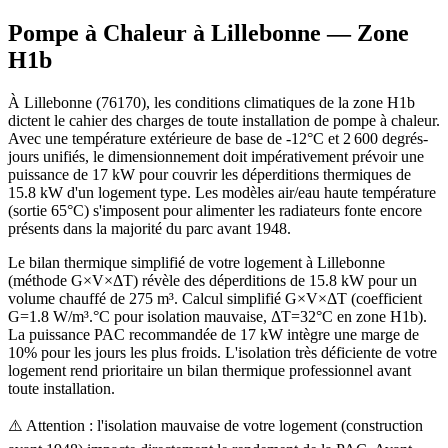
Pompe à Chaleur à
Lillebonne
— Zone
H1b
À Lillebonne (76170), les conditions climatiques de la zone H1b
dictent le cahier des charges de toute installation de pompe à chaleur.
Avec une température extérieure de base de -12°C et 2 600 degrés-
jours unifiés, le dimensionnement doit impérativement prévoir une
puissance de 17 kW pour couvrir les déperditions thermiques de
15.8 kW d'un logement type. Les modèles air/eau haute température
(sortie 65°C) s'imposent pour alimenter les radiateurs fonte encore
présents dans la majorité du parc avant 1948.
Le bilan thermique simplifié de votre logement à Lillebonne
(méthode G×V×ΔT) révèle des déperditions de 15.8 kW pour un
volume chauffé de 275 m³. Calcul simplifié G×V×ΔT (coefficient
G=1.8 W/m³.°C pour isolation mauvaise, ΔT=32°C en zone H1b).
La puissance PAC recommandée de 17 kW intègre une marge de
10% pour les jours les plus froids. L'isolation très déficiente de votre
logement rend prioritaire un bilan thermique professionnel avant
toute installation.
⚠️ Attention : l'isolation mauvaise de votre logement (construction