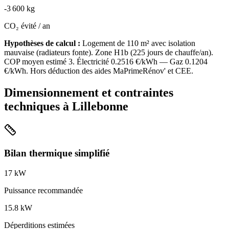
-
3 600
kg
CO₂ évité / an
Hypothèses de calcul :
Logement de
110
m² avec isolation
mauvaise
(
radiateurs fonte
). Zone
H1b
(
225
jours de chauffe/an).
COP moyen estimé
3
. Électricité
0.2516
€/kWh — Gaz
0.1204
€/kWh. Hors déduction des aides MaPrimeRénov' et CEE.
Dimensionnement et contraintes
techniques à
Lillebonne
Bilan thermique simplifié
17
kW
Puissance recommandée
15.8
kW
Déperditions estimées