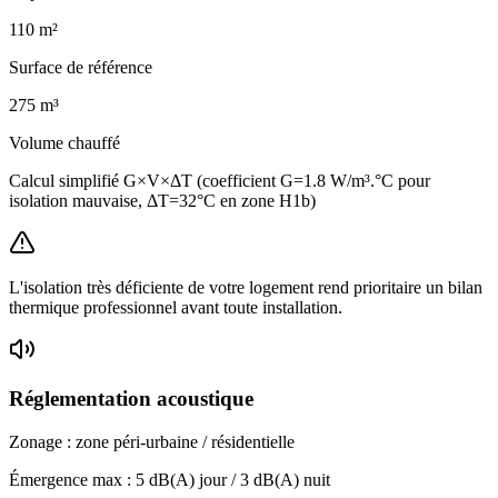
110
m²
Surface de référence
275
m³
Volume chauffé
Calcul simplifié G×V×ΔT (coefficient G=1.8 W/m³.°C pour
isolation mauvaise, ΔT=32°C en zone H1b)
L'isolation très déficiente de votre logement rend prioritaire un bilan
thermique professionnel avant toute installation.
Réglementation acoustique
Zonage :
zone péri-urbaine / résidentielle
Émergence max :
5
dB(A) jour /
3
dB(A) nuit