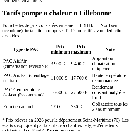
pertinente en altitude.
Tarifs pompe à chaleur à
Lillebonne
Fourchettes de prix constatées en zone
H1b
(
H1b — Nord semi-
océanique
), installation comprise. Tarifs indicatifs avant déduction
des aides.
Prix
Prix
Type de PAC
Note
minimum
maximum
Appoint ou
PAC Air/Air
3 900
€
9 400
€
climatisation
(climatisation réversible)
uniquement
PAC Air/Eau (chauffage
Haute température
11 000
€
17 700
€
central)
recommandée
Rendement
PAC Géothermique
16 600
€
27 600
€
constant malgré le
(sol/eau)
Recommandé
froid
Obligatoire tous les
Entretien annuel
170
€
330
€
2 ans minimum
* Prix relevés en
2026
pour le département
Seine-Maritime
(
76
). Les
écarts s'expliquent par la surface à chauffer, le type d'émetteurs
existants et la difficulté d'accès au chantier.