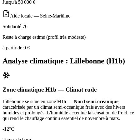
Jusqu'à
50 000
€
Aide locale —
Seine-Maritime
Solidarité 76
Reste à charge estimé (profil très modeste)
à partir de
0
€
Analyse climatique :
Lillebonne
(
H1b
)
Zone climatique
H1b
— Climat
rude
Lillebonne
se situe en zone
H1b — Nord semi-océanique
,
caractérisée par un
climat semi-océanique frais avec des hivers
humides et prolongés. L'humidité accentue la sensation de froid, ce
qui rend le chauffage continu essentiel de novembre à mars
.
-12
°C
Temp. de base