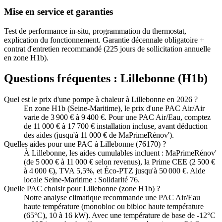
Mise en service et garanties
Test de performance in-situ, programmation du thermostat,
explication du fonctionnement. Garantie décennale obligatoire +
contrat d'entretien recommandé (225 jours de sollicitation annuelle
en zone H1b).
Questions fréquentes :
Lillebonne
(
H1b
)
Quel est le prix d'une pompe à chaleur à Lillebonne en 2026 ?
En zone H1b (Seine-Maritime), le prix d'une PAC Air/Air
varie de 3 900 € à 9 400 €. Pour une PAC Air/Eau, comptez
de 11 000 € à 17 700 € installation incluse, avant déduction
des aides (jusqu'à 11 000 € de MaPrimeRénov').
Quelles aides pour une PAC à Lillebonne (76170) ?
À Lillebonne, les aides cumulables incluent : MaPrimeRénov'
(de 5 000 € à 11 000 € selon revenus), la Prime CEE (2 500 €
à 4 000 €), TVA 5,5%, et Éco-PTZ jusqu'à 50 000 €. Aide
locale Seine-Maritime : Solidarité 76.
Quelle PAC choisir pour Lillebonne (zone H1b) ?
Notre analyse climatique recommande une PAC Air/Eau
haute température (monobloc ou bibloc haute température
(65°C), 10 à 16 kW). Avec une température de base de -12°C