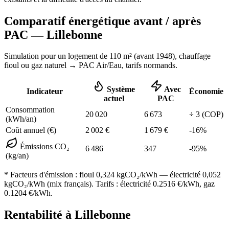
Comparatif énergétique avant / après
PAC —
Lillebonne
Simulation pour un logement de
110
m² (
avant 1948
), chauffage
fioul ou gaz naturel
→ PAC Air/Eau,
tarifs normands
.
Système
Avec
Indicateur
Économie
actuel
PAC
Consommation
20 020
6 673
÷
3
(COP)
(kWh/an)
Coût annuel (€)
2 002
€
1 679
€
-
16
%
Émissions CO₂
6 486
347
-
95
%
(kg/an)
* Facteurs d'émission :
fioul 0,324
kgCO₂/kWh — électricité 0,052
kgCO₂/kWh (mix français). Tarifs : électricité
0.2516
€/kWh, gaz
0.1204
€/kWh.
Rentabilité à
Lillebonne