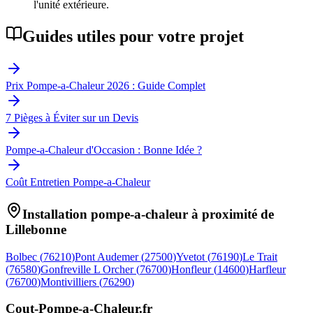
l'unité extérieure.
Guides utiles pour votre projet
Prix Pompe-a-Chaleur 2026 : Guide Complet
7 Pièges à Éviter sur un Devis
Pompe-a-Chaleur d'Occasion : Bonne Idée ?
Coût Entretien Pompe-a-Chaleur
Installation pompe-a-chaleur à proximité de
Lillebonne
Bolbec
(
76210
)
Pont Audemer
(
27500
)
Yvetot
(
76190
)
Le Trait
(
76580
)
Gonfreville L Orcher
(
76700
)
Honfleur
(
14600
)
Harfleur
(
76700
)
Montivilliers
(
76290
)
Cout-Pompe-a-Chaleur
.fr