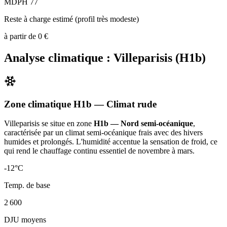
MDPH 77
Reste à charge estimé (profil très modeste)
à partir de
0
€
Analyse climatique :
Villeparisis
(
H1b
)
Zone climatique
H1b
— Climat
rude
Villeparisis
se situe en zone
H1b — Nord semi-océanique
,
caractérisée par un
climat semi-océanique frais avec des hivers
humides et prolongés. L'humidité accentue la sensation de froid, ce
qui rend le chauffage continu essentiel de novembre à mars
.
-12
°C
Temp. de base
2 600
DJU moyens