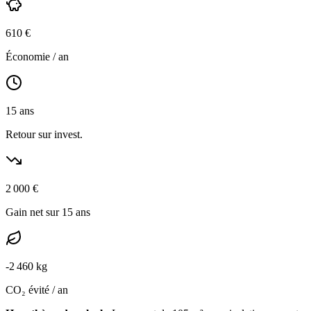
610
€
Économie / an
15
ans
Retour sur invest.
2 000
€
Gain net sur 15 ans
-
2 460
kg
CO₂ évité / an