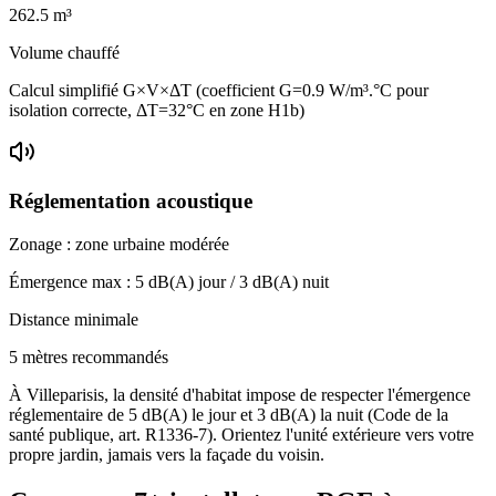
262.5
m³
Volume chauffé
Calcul simplifié G×V×ΔT (coefficient G=0.9 W/m³.°C pour
isolation correcte, ΔT=32°C en zone H1b)
Réglementation acoustique
Zonage :
zone urbaine modérée
Émergence max :
5
dB(A) jour /
3
dB(A) nuit
Distance minimale
5 mètres recommandés
À Villeparisis, la densité d'habitat impose de respecter l'émergence
réglementaire de 5 dB(A) le jour et 3 dB(A) la nuit (Code de la
santé publique, art. R1336-7). Orientez l'unité extérieure vers votre
propre jardin, jamais vers la façade du voisin.