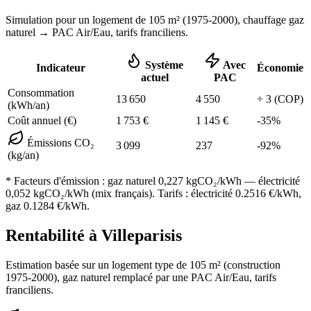
Simulation pour un logement de
105
m² (
1975-2000
), chauffage
gaz
naturel
→ PAC Air/Eau,
tarifs franciliens
.
Système
Avec
Indicateur
Économie
actuel
PAC
Consommation
13 650
4 550
÷
3
(COP)
(kWh/an)
Coût annuel (€)
1 753
€
1 145
€
-
35
%
Émissions CO₂
3 099
237
-
92
%
(kg/an)
* Facteurs d'émission :
gaz naturel 0,227
kgCO₂/kWh — électricité
0,052 kgCO₂/kWh (mix français). Tarifs : électricité
0.2516
€/kWh,
gaz
0.1284
€/kWh.
Rentabilité à
Villeparisis
Estimation basée sur un logement type de
105
m² (construction
1975-2000
),
gaz naturel
remplacé par une PAC Air/Eau,
tarifs
franciliens
.