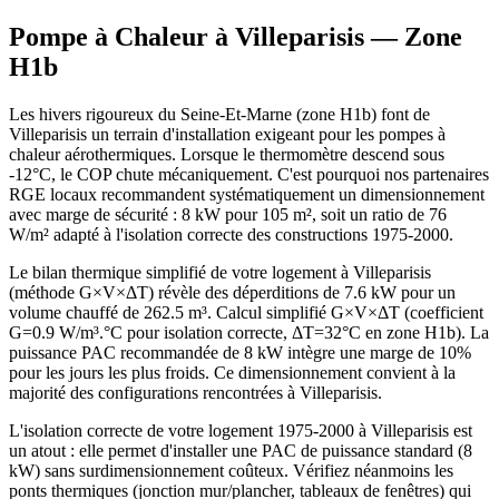
Pompe à Chaleur à
Villeparisis
— Zone
H1b
Les hivers rigoureux du Seine-Et-Marne (zone H1b) font de
Villeparisis un terrain d'installation exigeant pour les pompes à
chaleur aérothermiques. Lorsque le thermomètre descend sous
-12°C, le COP chute mécaniquement. C'est pourquoi nos partenaires
RGE locaux recommandent systématiquement un dimensionnement
avec marge de sécurité : 8 kW pour 105 m², soit un ratio de 76
W/m² adapté à l'isolation correcte des constructions 1975-2000.
Le bilan thermique simplifié de votre logement à Villeparisis
(méthode G×V×ΔT) révèle des déperditions de 7.6 kW pour un
volume chauffé de 262.5 m³. Calcul simplifié G×V×ΔT (coefficient
G=0.9 W/m³.°C pour isolation correcte, ΔT=32°C en zone H1b). La
puissance PAC recommandée de 8 kW intègre une marge de 10%
pour les jours les plus froids. Ce dimensionnement convient à la
majorité des configurations rencontrées à Villeparisis.
L'isolation correcte de votre logement 1975-2000 à Villeparisis est
un atout : elle permet d'installer une PAC de puissance standard (8
kW) sans surdimensionnement coûteux. Vérifiez néanmoins les
ponts thermiques (jonction mur/plancher, tableaux de fenêtres) qui