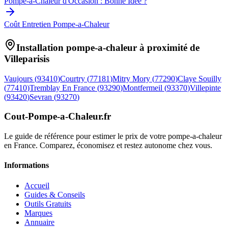
Pompe-a-Chaleur d'Occasion : Bonne Idée ?
Coût Entretien Pompe-a-Chaleur
Installation pompe-a-chaleur à proximité de
Villeparisis
Vaujours
(
93410
)
Courtry
(
77181
)
Mitry Mory
(
77290
)
Claye Souilly
(
77410
)
Tremblay En France
(
93290
)
Montfermeil
(
93370
)
Villepinte
(
93420
)
Sevran
(
93270
)
Cout-Pompe-a-Chaleur
.fr
Le guide de référence pour estimer le prix de votre pompe-a-chaleur
en France. Comparez, économisez et restez autonome chez vous.
Informations
Accueil
Guides & Conseils
Outils Gratuits
Marques
Annuaire