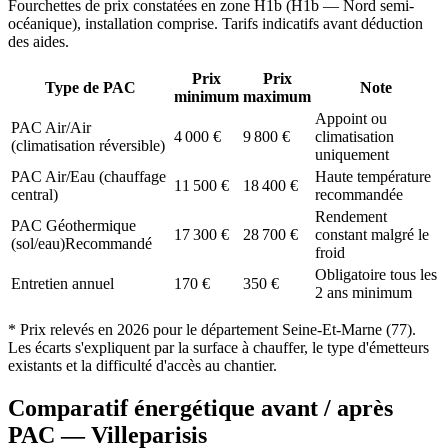
Fourchettes de prix constatées en zone
H1b
(
H1b — Nord semi-
océanique
), installation comprise. Tarifs indicatifs avant déduction
des aides.
Prix
Prix
Type de PAC
Note
minimum
maximum
Appoint ou
PAC Air/Air
4 000
€
9 800
€
climatisation
(climatisation réversible)
uniquement
PAC Air/Eau (chauffage
Haute température
11 500
€
18 400
€
central)
recommandée
Rendement
PAC Géothermique
17 300
€
28 700
€
constant malgré le
(sol/eau)
Recommandé
froid
Obligatoire tous les
Entretien annuel
170
€
350
€
2 ans minimum
* Prix relevés en
2026
pour le département
Seine-Et-Marne
(
77
).
Les écarts s'expliquent par la surface à chauffer, le type d'émetteurs
existants et la difficulté d'accès au chantier.
Comparatif énergétique avant / après
PAC —
Villeparisis