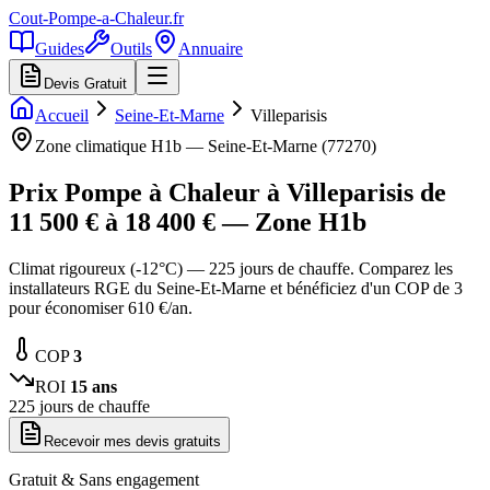
Cout-Pompe-a-Chaleur
.fr
Guides
Outils
Annuaire
Devis Gratuit
Accueil
Seine-Et-Marne
Villeparisis
Zone climatique
H1b
—
Seine-Et-Marne
(
77270
)
Prix Pompe à Chaleur à
Villeparisis
de
11 500
€ à
18 400
€ — Zone
H1b
Climat rigoureux (-12°C) — 225 jours de chauffe. Comparez les
installateurs RGE du Seine-Et-Marne et bénéficiez d'un COP de 3
pour économiser 610 €/an.
COP
3
ROI
15
ans
225
jours de chauffe
Recevoir mes devis gratuits
Gratuit & Sans engagement