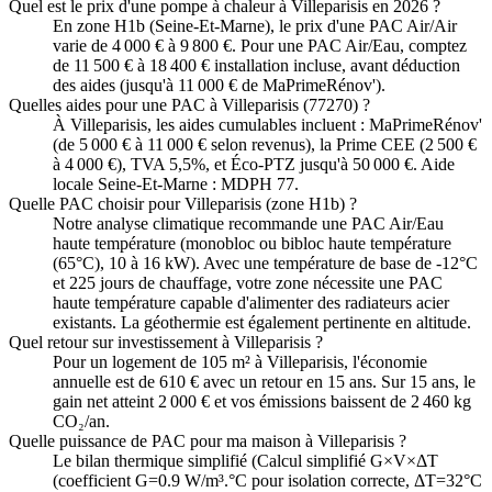
Quel est le prix d'une pompe à chaleur à Villeparisis en 2026 ?
En zone H1b (Seine-Et-Marne), le prix d'une PAC Air/Air
varie de 4 000 € à 9 800 €. Pour une PAC Air/Eau, comptez
de 11 500 € à 18 400 € installation incluse, avant déduction
des aides (jusqu'à 11 000 € de MaPrimeRénov').
Quelles aides pour une PAC à Villeparisis (77270) ?
À Villeparisis, les aides cumulables incluent : MaPrimeRénov'
(de 5 000 € à 11 000 € selon revenus), la Prime CEE (2 500 €
à 4 000 €), TVA 5,5%, et Éco-PTZ jusqu'à 50 000 €. Aide
locale Seine-Et-Marne : MDPH 77.
Quelle PAC choisir pour Villeparisis (zone H1b) ?
Notre analyse climatique recommande une PAC Air/Eau
haute température (monobloc ou bibloc haute température
(65°C), 10 à 16 kW). Avec une température de base de -12°C
et 225 jours de chauffage, votre zone nécessite une PAC
haute température capable d'alimenter des radiateurs acier
existants. La géothermie est également pertinente en altitude.
Quel retour sur investissement à Villeparisis ?
Pour un logement de 105 m² à Villeparisis, l'économie
annuelle est de 610 € avec un retour en 15 ans. Sur 15 ans, le
gain net atteint 2 000 € et vos émissions baissent de 2 460 kg
CO₂/an.
Quelle puissance de PAC pour ma maison à Villeparisis ?
Le bilan thermique simplifié (Calcul simplifié G×V×ΔT
(coefficient G=0.9 W/m³.°C pour isolation correcte, ΔT=32°C