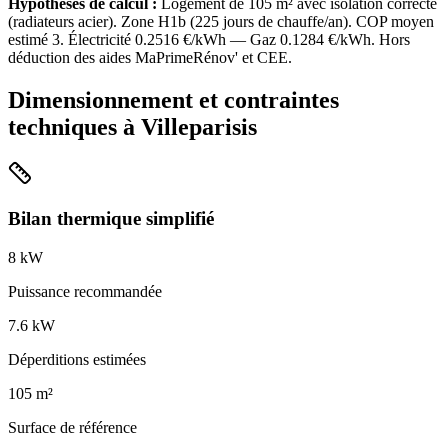
Hypothèses de calcul :
Logement de
105
m² avec isolation
correcte
(
radiateurs acier
). Zone
H1b
(
225
jours de chauffe/an). COP moyen
estimé
3
. Électricité
0.2516
€/kWh — Gaz
0.1284
€/kWh. Hors
déduction des aides MaPrimeRénov' et CEE.
Dimensionnement et contraintes
techniques à
Villeparisis
Bilan thermique simplifié
8
kW
Puissance recommandée
7.6
kW
Déperditions estimées
105
m²
Surface de référence