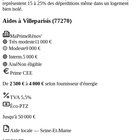
représentent 15 à 25% des déperditions même dans un logement
bien isolé.
Aides à
Villeparisis
(
77270
)
MaPrimeRénov'
🔵 Très modeste
11 000
€
🟡 Modeste
9 000
€
🟣 Interm.
5 000
€
🔴 Aisé
Non éligible
Prime CEE
De
2 500
€
à
4 000
€
selon fournisseur d'énergie
TVA
5,5%
Éco-PTZ
Jusqu'à
50 000
€
Aide locale —
Seine-Et-Marne