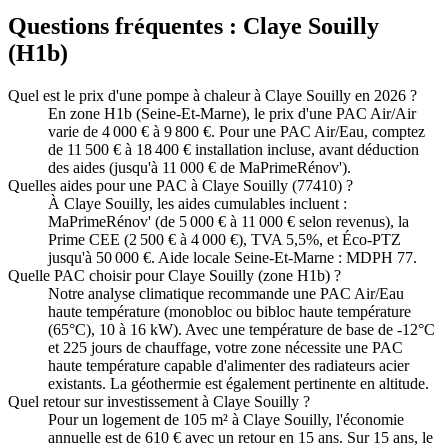
Questions fréquentes :
Claye Souilly
(
H1b
)
Quel est le prix d'une pompe à chaleur à Claye Souilly en 2026 ?
En zone H1b (Seine-Et-Marne), le prix d'une PAC Air/Air
varie de 4 000 € à 9 800 €. Pour une PAC Air/Eau, comptez
de 11 500 € à 18 400 € installation incluse, avant déduction
des aides (jusqu'à 11 000 € de MaPrimeRénov').
Quelles aides pour une PAC à Claye Souilly (77410) ?
À Claye Souilly, les aides cumulables incluent :
MaPrimeRénov' (de 5 000 € à 11 000 € selon revenus), la
Prime CEE (2 500 € à 4 000 €), TVA 5,5%, et Éco-PTZ
jusqu'à 50 000 €. Aide locale Seine-Et-Marne : MDPH 77.
Quelle PAC choisir pour Claye Souilly (zone H1b) ?
Notre analyse climatique recommande une PAC Air/Eau
haute température (monobloc ou bibloc haute température
(65°C), 10 à 16 kW). Avec une température de base de -12°C
et 225 jours de chauffage, votre zone nécessite une PAC
haute température capable d'alimenter des radiateurs acier
existants. La géothermie est également pertinente en altitude.
Quel retour sur investissement à Claye Souilly ?
Pour un logement de 105 m² à Claye Souilly, l'économie
annuelle est de 610 € avec un retour en 15 ans. Sur 15 ans, le