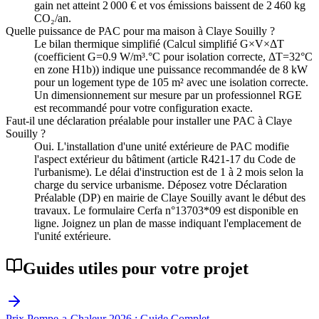
gain net atteint 2 000 € et vos émissions baissent de 2 460 kg
CO₂/an.
Quelle puissance de PAC pour ma maison à Claye Souilly ?
Le bilan thermique simplifié (Calcul simplifié G×V×ΔT
(coefficient G=0.9 W/m³.°C pour isolation correcte, ΔT=32°C
en zone H1b)) indique une puissance recommandée de 8 kW
pour un logement type de 105 m² avec une isolation correcte.
Un dimensionnement sur mesure par un professionnel RGE
est recommandé pour votre configuration exacte.
Faut-il une déclaration préalable pour installer une PAC à Claye
Souilly ?
Oui. L'installation d'une unité extérieure de PAC modifie
l'aspect extérieur du bâtiment (article R421-17 du Code de
l'urbanisme). Le délai d'instruction est de 1 à 2 mois selon la
charge du service urbanisme. Déposez votre Déclaration
Préalable (DP) en mairie de Claye Souilly avant le début des
travaux. Le formulaire Cerfa n°13703*09 est disponible en
ligne. Joignez un plan de masse indiquant l'emplacement de
l'unité extérieure.
Guides utiles pour votre projet
Prix Pompe-a-Chaleur 2026 : Guide Complet