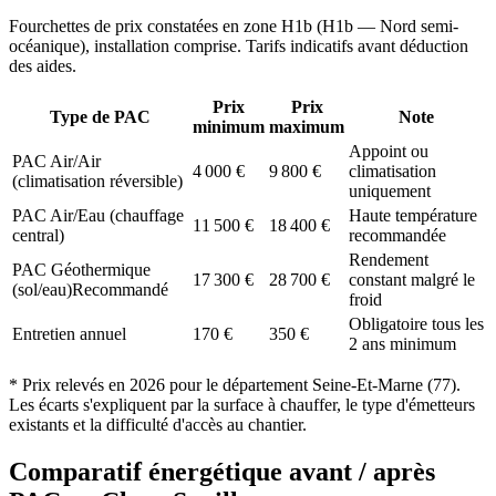
Fourchettes de prix constatées en zone
H1b
(
H1b — Nord semi-
océanique
), installation comprise. Tarifs indicatifs avant déduction
des aides.
Prix
Prix
Type de PAC
Note
minimum
maximum
Appoint ou
PAC Air/Air
4 000
€
9 800
€
climatisation
(climatisation réversible)
uniquement
PAC Air/Eau (chauffage
Haute température
11 500
€
18 400
€
central)
recommandée
Rendement
PAC Géothermique
17 300
€
28 700
€
constant malgré le
(sol/eau)
Recommandé
froid
Obligatoire tous les
Entretien annuel
170
€
350
€
2 ans minimum
* Prix relevés en
2026
pour le département
Seine-Et-Marne
(
77
).
Les écarts s'expliquent par la surface à chauffer, le type d'émetteurs
existants et la difficulté d'accès au chantier.
Comparatif énergétique avant / après