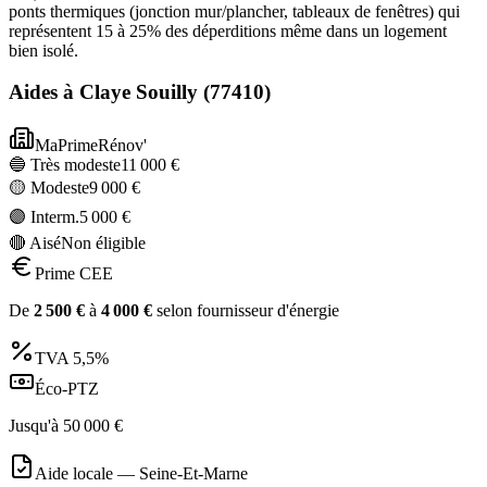
ponts thermiques (jonction mur/plancher, tableaux de fenêtres) qui
représentent 15 à 25% des déperditions même dans un logement
bien isolé.
Aides à
Claye Souilly
(
77410
)
MaPrimeRénov'
🔵 Très modeste
11 000
€
🟡 Modeste
9 000
€
🟣 Interm.
5 000
€
🔴 Aisé
Non éligible
Prime CEE
De
2 500
€
à
4 000
€
selon fournisseur d'énergie
TVA
5,5%
Éco-PTZ
Jusqu'à
50 000
€
Aide locale —
Seine-Et-Marne