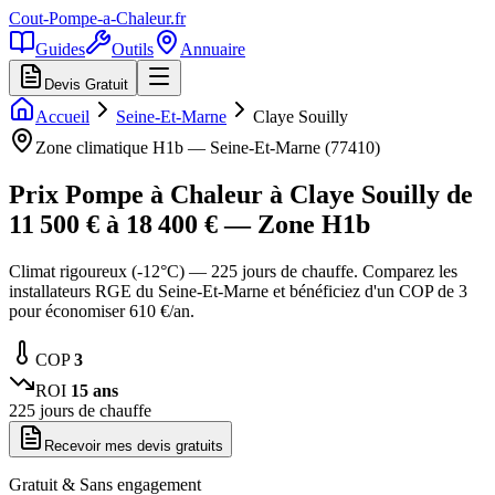
Cout-Pompe-a-Chaleur
.fr
Guides
Outils
Annuaire
Devis Gratuit
Accueil
Seine-Et-Marne
Claye Souilly
Zone climatique
H1b
—
Seine-Et-Marne
(
77410
)
Prix Pompe à Chaleur à
Claye Souilly
de
11 500
€ à
18 400
€ — Zone
H1b
Climat rigoureux (-12°C) — 225 jours de chauffe. Comparez les
installateurs RGE du Seine-Et-Marne et bénéficiez d'un COP de 3
pour économiser 610 €/an.
COP
3
ROI
15
ans
225
jours de chauffe
Recevoir mes devis gratuits
Gratuit & Sans engagement