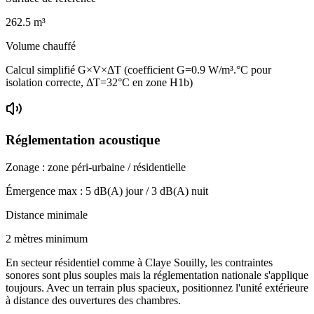
262.5
m³
Volume chauffé
Calcul simplifié G×V×ΔT (coefficient G=0.9 W/m³.°C pour
isolation correcte, ΔT=32°C en zone H1b)
Réglementation acoustique
Zonage :
zone péri-urbaine / résidentielle
Émergence max :
5
dB(A) jour /
3
dB(A) nuit
Distance minimale
2 mètres minimum
En secteur résidentiel comme à Claye Souilly, les contraintes
sonores sont plus souples mais la réglementation nationale s'applique
toujours. Avec un terrain plus spacieux, positionnez l'unité extérieure
à distance des ouvertures des chambres.