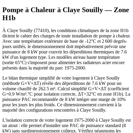
Pompe à Chaleur à
Claye Souilly
— Zone
H1b
À Claye Souilly (77410), les conditions climatiques de la zone H1b
dictent le cahier des charges de toute installation de pompe à chaleur.
Avec une température extérieure de base de -12°C et 2 600 degrés-
jours unifiés, le dimensionnement doit impérativement prévoir une
puissance de 8 kW pour couvrir les déperditions thermiques de 7.6
kW d'un logement type. Les modèles air/eau haute température
(sortie 65°C) s'imposent pour alimenter les radiateurs acier encore
présents dans la majorité du parc 1975-2000.
Le bilan thermique simplifié de votre logement à Claye Souilly
(méthode G×V×ΔT) révèle des déperditions de 7.6 kW pour un
volume chauffé de 262.5 m³. Calcul simplifié G×V×ΔT (coefficient
G=0.9 W/m³.°C pour isolation correcte, ΔT=32°C en zone H1b). La
puissance PAC recommandée de 8 kW intègre une marge de 10%
pour les jours les plus froids. Ce dimensionnement convient à la
majorité des configurations rencontrées à Claye Souilly.
L'isolation correcte de votre logement 1975-2000 à Claye Souilly est
un atout : elle permet d'installer une PAC de puissance standard (8
kW) sans surdimensionnement coûteux. Vérifiez néanmoins les