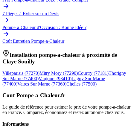
7 Pièges à Éviter sur un Devis
Pompe-a-Chaleur d'Occasion : Bonne Idée ?
Coût Entretien Pompe-a-Chaleur
Installation pompe-a-chaleur à proximité de
Claye Souilly
Villeparisis
(
77270
)
Mitry Mory
(
77290
)
Courtry
(
77181
)
Thorigny
Sur Marne
(
77400
)
Vaujours
(
93410
)
Lagny Sur Marne
(
77400
)
Vaires Sur Marne
(
77360
)
Chelles
(
77500
)
Cout-Pompe-a-Chaleur
.fr
Le guide de référence pour estimer le prix de votre pompe-a-chaleur
en France. Comparez, économisez et restez autonome chez vous.
Informations