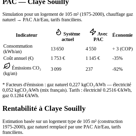
PAC —
Claye Souilly
Simulation pour un logement de
105
m² (
1975-2000
), chauffage
gaz
naturel
→ PAC Air/Eau,
tarifs franciliens
.
Système
Avec
Indicateur
Économie
actuel
PAC
Consommation
13 650
4 550
÷
3
(COP)
(kWh/an)
Coût annuel (€)
1 753
€
1 145
€
-
35
%
Émissions CO₂
3 099
237
-
92
%
(kg/an)
* Facteurs d'émission :
gaz naturel 0,227
kgCO₂/kWh — électricité
0,052 kgCO₂/kWh (mix français). Tarifs : électricité
0.2516
€/kWh,
gaz
0.1284
€/kWh.
Rentabilité à
Claye Souilly
Estimation basée sur un logement type de
105
m² (construction
1975-2000
),
gaz naturel
remplacé par une PAC Air/Eau,
tarifs
franciliens
.