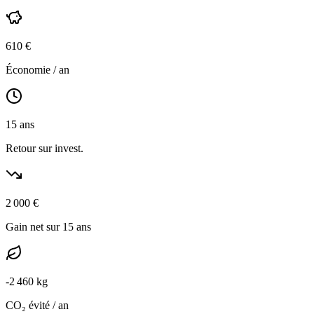
610
€
Économie / an
15
ans
Retour sur invest.
2 000
€
Gain net sur 15 ans
-
2 460
kg
CO₂ évité / an