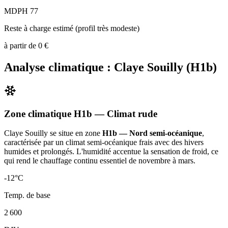
MDPH 77
Reste à charge estimé (profil très modeste)
à partir de
0
€
Analyse climatique :
Claye Souilly
(
H1b
)
Zone climatique
H1b
— Climat
rude
Claye Souilly
se situe en zone
H1b — Nord semi-océanique
,
caractérisée par un
climat semi-océanique frais avec des hivers
humides et prolongés. L'humidité accentue la sensation de froid, ce
qui rend le chauffage continu essentiel de novembre à mars
.
-12
°C
Temp. de base
2 600