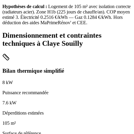
Hypothèses de calcul :
Logement de
105
m² avec isolation
correcte
(
radiateurs acier
). Zone
H1b
(
225
jours de chauffe/an). COP moyen
estimé
3
. Électricité
0.2516
€/kWh — Gaz
0.1284
€/kWh. Hors
déduction des aides MaPrimeRénov' et CEE.
Dimensionnement et contraintes
techniques à
Claye Souilly
Bilan thermique simplifié
8
kW
Puissance recommandée
7.6
kW
Déperditions estimées
105
m²
Surface de référence