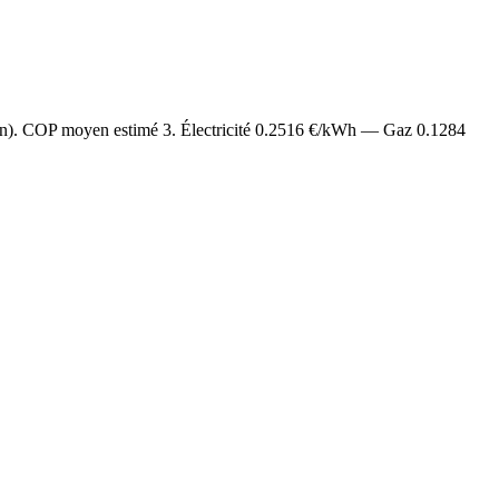
/an). COP moyen estimé
3
. Électricité
0.2516
€/kWh — Gaz
0.1284