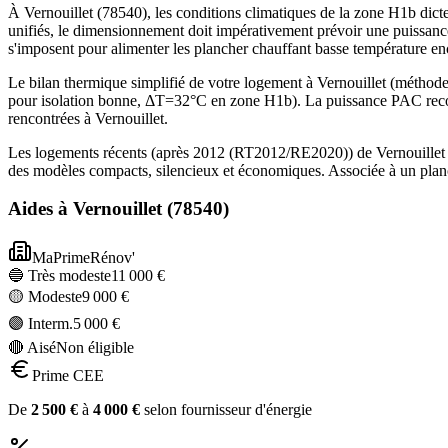
À Vernouillet (78540), les conditions climatiques de la zone H1b dicte
unifiés, le dimensionnement doit impérativement prévoir une puissanc
s'imposent pour alimenter les plancher chauffant basse température 
Le bilan thermique simplifié de votre logement à Vernouillet (mét
pour isolation bonne, ΔT=32°C en zone H1b). La puissance PAC recom
rencontrées à Vernouillet.
Les logements récents (après 2012 (RT2012/RE2020)) de Vernouillet b
des modèles compacts, silencieux et économiques. Associée à un planc
Aides à
Vernouillet
(
78540
)
MaPrimeRénov'
🔵 Très modeste
11 000
€
🟡 Modeste
9 000
€
🟣 Interm.
5 000
€
🔴 Aisé
Non éligible
Prime CEE
De
2 500
€
à
4 000
€
selon fournisseur d'énergie