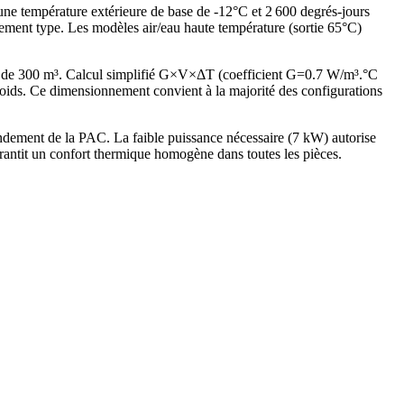
 une température extérieure de base de -12°C et 2 600 degrés-jours
ement type. Les modèles air/eau haute température (sortie 65°C)
é de 300 m³. Calcul simplifié G×V×ΔT (coefficient G=0.7 W/m³.°C
ds. Ce dimensionnement convient à la majorité des configurations
dement de la PAC. La faible puissance nécessaire (7 kW) autorise
antit un confort thermique homogène dans toutes les pièces.