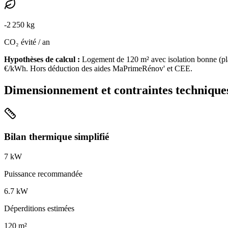
-
2 250
kg
CO₂ évité / an
Hypothèses de calcul :
Logement de
120
m² avec isolation
bonne
(
pl
€/kWh. Hors déduction des aides MaPrimeRénov' et CEE.
Dimensionnement et contraintes technique
Bilan thermique simplifié
7
kW
Puissance recommandée
6.7
kW
Déperditions estimées
120
m²