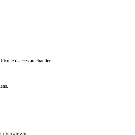
ifficulté d'accès au chantier.
liens
.
0.1284
€/kWh.