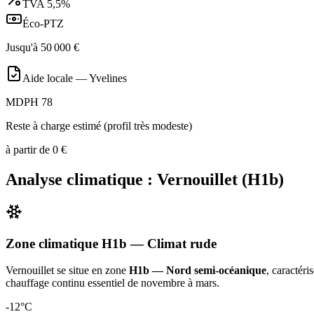
TVA
5,5%
Éco-PTZ
Jusqu'à
50 000
€
Aide locale —
Yvelines
MDPH 78
Reste à charge estimé (profil très modeste)
à partir de
0
€
Analyse climatique :
Vernouillet
(
H1b
)
Zone climatique
H1b
— Climat
rude
Vernouillet
se situe en zone
H1b — Nord semi-océanique
, caractéri
chauffage continu essentiel de novembre à mars
.
-12
°C