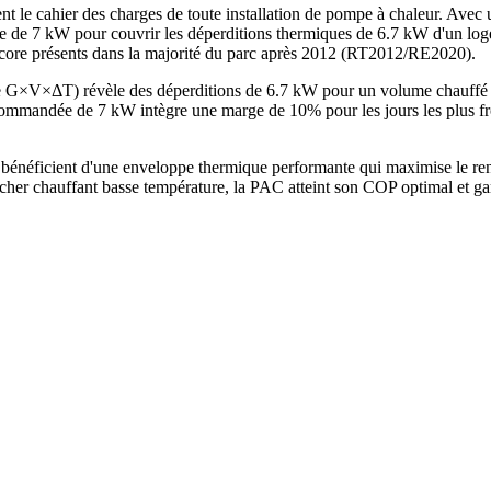
nt le cahier des charges de toute installation de pompe à chaleur. Avec
e de 7 kW pour couvrir les déperditions thermiques de 6.7 kW d'un log
encore présents dans la majorité du parc après 2012 (RT2012/RE2020).
hode G×V×ΔT) révèle des déperditions de 6.7 kW pour un volume chauff
mandée de 7 kW intègre une marge de 10% pour les jours les plus froi
énéficient d'une enveloppe thermique performante qui maximise le ren
her chauffant basse température, la PAC atteint son COP optimal et gar