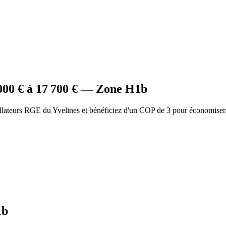
000
€ à
17 700
€ — Zone
H1b
llateurs RGE du Yvelines et bénéficiez d'un COP de 3 pour économiser
1b