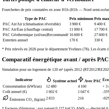
Fourchettes de prix constatées en zone
H1b
(
H1b — Nord semi-océa
Type de PAC
Prix minimum
Prix ma
PAC Air/Air (climatisation réversible)
3 900
€
9 400
€
PAC Air/Eau (chauffage central)
11 000
€
17 700
€
PAC Géothermique (sol/eau)
Recommandé
16 600
€
27 600
€
Entretien annuel
170
€
330
€
* Prix relevés en
2026
pour le département
Yvelines
(
78
). Les écarts s
Comparatif énergétique avant / après P
Simulation pour un logement de
120
m² (
après 2012 (RT2012/RE202
Indicateur
Éco
Système actuel
Avec PAC
Consommation (kWh/an)
12 480
4 160
÷
3
Coût annuel (€)
1 602
€
1 047
€
-
35
2 833
216
-
92
Émissions CO₂ (kg/an)
* Facteurs d'émission :
gaz naturel 0,227
kgCO₂/kWh — électricité 0,0