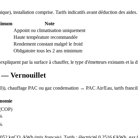
nique
), installation comprise. Tarifs indicatifs avant déduction des aides.
ximum
Note
Appoint ou climatisation uniquement
Haute température recommandée
Rendement constant malgré le froid
Obligatoire tous les 2 ans minimum
'expliquent par la surface à chauffer, le type d'émetteurs existants et la d
AC —
Vernouillet
0)
), chauffage
PAC ou gaz condensation
→ PAC Air/Eau,
tarifs franci
nomie
(COP)
%
%
52 kgCO₂/kWh (mix français). Tarifs : électricité
0.2516
€/kWh, gaz