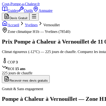
Cout-Pompe-a-Chaleur
.fr
Guides
Outils
Annuaire
Devis Gratuit
Accueil
Yvelines
Vernouillet
Zone climatique
H1b
—
Yvelines
(
78540
)
Prix Pompe à Chaleur à
Vernouillet
de
11 
Climat rigoureux (-12°C) — 225 jours de chauffe. Comparez les insta
COP
3
ROI
15
ans
225
jours de chauffe
Recevoir mes devis gratuits
Gratuit & Sans engagement
Pompe à Chaleur à
Vernouillet
— Zone
H