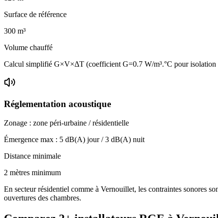
Surface de référence
300
m³
Volume chauffé
Calcul simplifié G×V×ΔT (coefficient G=0.7 W/m³.°C pour isolatio
Réglementation acoustique
Zonage :
zone péri-urbaine / résidentielle
Émergence max :
5
dB(A) jour /
3
dB(A) nuit
Distance minimale
2 mètres minimum
En secteur résidentiel comme à Vernouillet, les contraintes sonores son
ouvertures des chambres.