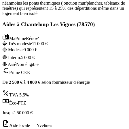
néanmoins les ponts thermiques (jonction mur/plancher, tableaux de
fenêtres) qui représentent 15 à 25% des déperditions même dans un
logement bien isolé.
Aides à
Chanteloup Les Vignes
(
78570
)
MaPrimeRénov'
🔵 Très modeste
11 000
€
🟡 Modeste
9 000
€
🟣 Interm.
5 000
€
🔴 Aisé
Non éligible
Prime CEE
De
2 500
€
à
4 000
€
selon fournisseur d'énergie
TVA
5,5%
Éco-PTZ
Jusqu'à
50 000
€
Aide locale —
Yvelines