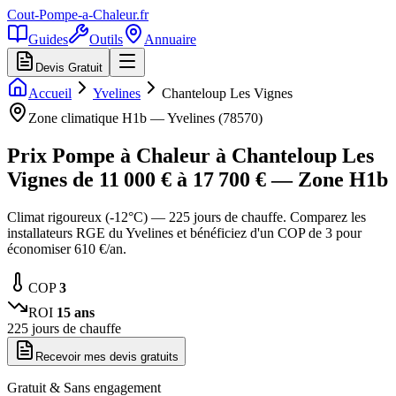
Cout-Pompe-a-Chaleur
.fr
Guides
Outils
Annuaire
Devis Gratuit
Accueil
Yvelines
Chanteloup Les Vignes
Zone climatique
H1b
—
Yvelines
(
78570
)
Prix Pompe à Chaleur à
Chanteloup Les
Vignes
de
11 000
€ à
17 700
€ — Zone
H1b
Climat rigoureux (-12°C) — 225 jours de chauffe. Comparez les
installateurs RGE du Yvelines et bénéficiez d'un COP de 3 pour
économiser 610 €/an.
COP
3
ROI
15
ans
225
jours de chauffe
Recevoir mes devis gratuits
Gratuit & Sans engagement