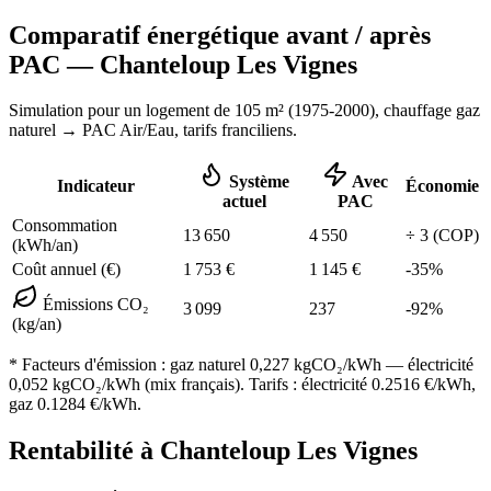
Comparatif énergétique avant / après
PAC —
Chanteloup Les Vignes
Simulation pour un logement de
105
m² (
1975-2000
), chauffage
gaz
naturel
→ PAC Air/Eau,
tarifs franciliens
.
Système
Avec
Indicateur
Économie
actuel
PAC
Consommation
13 650
4 550
÷
3
(COP)
(kWh/an)
Coût annuel (€)
1 753
€
1 145
€
-
35
%
Émissions CO₂
3 099
237
-
92
%
(kg/an)
* Facteurs d'émission :
gaz naturel 0,227
kgCO₂/kWh — électricité
0,052 kgCO₂/kWh (mix français). Tarifs : électricité
0.2516
€/kWh,
gaz
0.1284
€/kWh.
Rentabilité à
Chanteloup Les Vignes