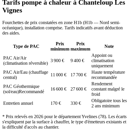
Tarifs pompe à chaleur à
Chanteloup Les
Vignes
Fourchettes de prix constatées en zone
H1b
(
H1b — Nord semi-
océanique
), installation comprise. Tarifs indicatifs avant déduction
des aides.
Prix
Prix
Type de PAC
Note
minimum
maximum
Appoint ou
PAC Air/Air
3 900
€
9 400
€
climatisation
(climatisation réversible)
uniquement
PAC Air/Eau (chauffage
Haute température
11 000
€
17 700
€
central)
recommandée
Rendement
PAC Géothermique
16 600
€
27 600
€
constant malgré le
(sol/eau)
Recommandé
froid
Obligatoire tous les
Entretien annuel
170
€
330
€
2 ans minimum
* Prix relevés en
2026
pour le département
Yvelines
(
78
). Les écarts
s'expliquent par la surface à chauffer, le type d'émetteurs existants et
la difficulté d'accès au chantier.