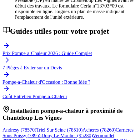
Préalable (DP) en mairie de Chanteloup Les Vignes avant le
début des travaux. Le formulaire Cerfa n°13703*09 est
disponible en ligne. Joignez un plan de masse indiquant
l'emplacement de l'unité extérieure.
Guides utiles pour votre projet
Prix Pompe-a-Chaleur 2026 : Guide Complet
7 Pièges à Éviter sur un Devis
Pompe-a-Chaleur d'Occasion : Bonne Idée ?
Coût Entretien Pompe-a-Chaleur
Installation pompe-a-chaleur à proximité de
Chanteloup Les Vignes
Andresy
(
78570
)
Triel Sur Seine
(
78510
)
Acheres
(
78260
)
Carrieres
Sous Poissy
(
78955
)
Jouy Le Moutier
(
95280
)
Vernouillet