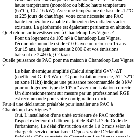
haute température (monobloc ou bibloc haute température
(65°C), 10 à 16 kW). Avec une température de base de -12°C
et 225 jours de chauffage, votre zone nécessite une PAC
haute température capable d'alimenter des radiateurs acier
existants. La géothermie est également pertinente en altitude.
Quel retour sur investissement à Chanteloup Les Vignes ?
Pour un logement de 105 m² à Chanteloup Les Vignes,
l'économie annuelle est de 610 € avec un retour en 15 ans.
Sur 15 ans, le gain net atteint 2 000 € et vos émissions
baissent de 2 460 kg CO₂/an.
Quelle puissance de PAC pour ma maison à Chanteloup Les Vignes
?
Le bilan thermique simplifié (Calcul simplifié G×V×ΔT
(coefficient G=0.9 W/m³.°C pour isolation correcte, ΔT=32°C
en zone H1b)) indique une puissance recommandée de 8 kW
pour un logement type de 105 m² avec une isolation correcte.
Un dimensionnement sur mesure par un professionnel RGE
est recommandé pour votre configuration exacte.
Faut-il une déclaration préalable pour installer une PAC à
Chanteloup Les Vignes ?
Oui. L'installation d'une unité extérieure de PAC modifie
l'aspect extérieur du bâtiment (article R421-17 du Code de
l'urbanisme). Le délai d'instruction est de 1 à 2 mois selon la
charge du service urbanisme. Déposez votre Déclaration