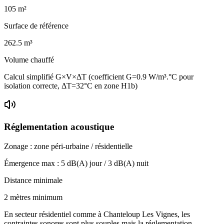
105
m²
Surface de référence
262.5
m³
Volume chauffé
Calcul simplifié G×V×ΔT (coefficient G=0.9 W/m³.°C pour
isolation correcte, ΔT=32°C en zone H1b)
Réglementation acoustique
Zonage :
zone péri-urbaine / résidentielle
Émergence max :
5
dB(A) jour /
3
dB(A) nuit
Distance minimale
2 mètres minimum
En secteur résidentiel comme à Chanteloup Les Vignes, les
contraintes sonores sont plus souples mais la réglementation