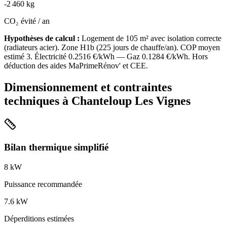
-
2 460
kg
CO₂ évité / an
Hypothèses de calcul :
Logement de
105
m² avec isolation
correcte
(
radiateurs acier
). Zone
H1b
(
225
jours de chauffe/an). COP moyen
estimé
3
. Électricité
0.2516
€/kWh — Gaz
0.1284
€/kWh. Hors
déduction des aides MaPrimeRénov' et CEE.
Dimensionnement et contraintes
techniques à
Chanteloup Les Vignes
Bilan thermique simplifié
8
kW
Puissance recommandée
7.6
kW
Déperditions estimées