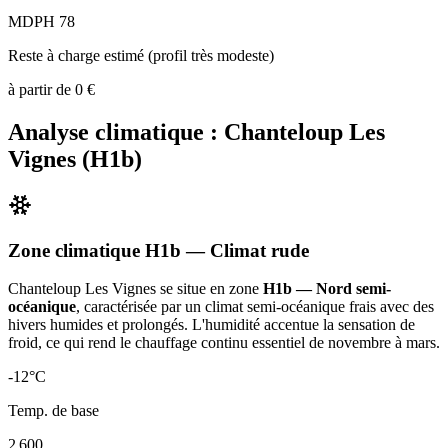
MDPH 78
Reste à charge estimé (profil très modeste)
à partir de
0
€
Analyse climatique :
Chanteloup Les
Vignes
(
H1b
)
Zone climatique
H1b
— Climat
rude
Chanteloup Les Vignes
se situe en zone
H1b — Nord semi-
océanique
, caractérisée par un
climat semi-océanique frais avec des
hivers humides et prolongés. L'humidité accentue la sensation de
froid, ce qui rend le chauffage continu essentiel de novembre à mars
.
-12
°C
Temp. de base
2 600