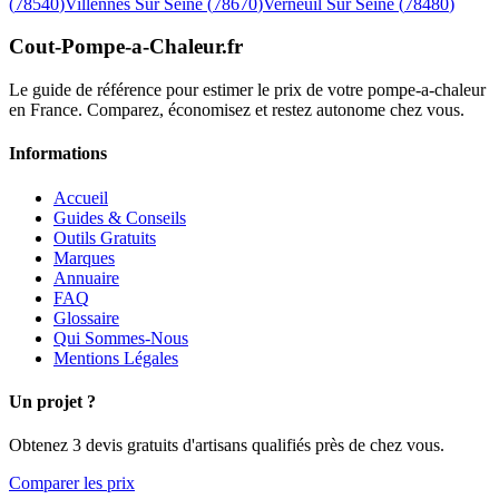
(
78540
)
Villennes Sur Seine
(
78670
)
Verneuil Sur Seine
(
78480
)
Cout-Pompe-a-Chaleur
.fr
Le guide de référence pour estimer le prix de votre pompe-a-chaleur
en France. Comparez, économisez et restez autonome chez vous.
Informations
Accueil
Guides & Conseils
Outils Gratuits
Marques
Annuaire
FAQ
Glossaire
Qui Sommes-Nous
Mentions Légales
Un projet ?
Obtenez 3 devis gratuits d'artisans qualifiés près de chez vous.
Comparer les prix