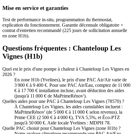
Mise en service et garanties
Test de performance in-situ, programmation du thermostat,
explication du fonctionnement. Garantie décennale obligatoire +
contrat d'entretien recommandé (225 jours de sollicitation annuelle
en zone H1b).
Questions fréquentes :
Chanteloup Les
Vignes
(
H1b
)
Quel est le prix d'une pompe à chaleur à Chanteloup Les Vignes en
2026 ?
En zone H1b (Yvelines), le prix d'une PAC Air/Air varie de
3 900 € à 9 400 €. Pour une PAC Air/Eau, comptez de 11 000
€ à 17 700 € installation incluse, avant déduction des aides
(jusqu'à 11 000 € de MaPrimeRénov').
Quelles aides pour une PAC à Chanteloup Les Vignes (78570) ?
À Chanteloup Les Vignes, les aides cumulables incluent :
MaPrimeRénov' (de 5 000 € à 11 000 € selon revenus), la
Prime CEE (2 500 € à 4 000 €), TVA 5,5%, et Éco-PTZ
jusqu'à 50 000 €. Aide locale Yvelines : MDPH 78.
Quelle PAC choisir pour Chanteloup Les Vignes (zone H1b) ?
Notre analyse climatique recommande une PAC Air/Eau