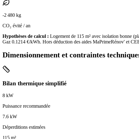
-
2 480
kg
CO₂ évité / an
Hypothèses de calcul :
Logement de
115
m² avec isolation
bonne
(
pl
Gaz
0.1214
€/kWh. Hors déduction des aides MaPrimeRénov' et CE
Dimensionnement et contraintes technique
Bilan thermique simplifié
8
kW
Puissance recommandée
7.6
kW
Déperditions estimées
115
m²