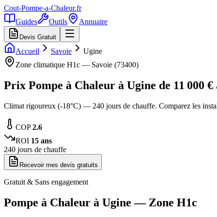
Cout-Pompe-a-Chaleur
.fr
Guides
Outils
Annuaire
Devis Gratuit
Accueil
Savoie
Ugine
Zone climatique
H1c
—
Savoie
(
73400
)
Prix Pompe à Chaleur à
Ugine
de
11 000
€
Climat rigoureux (-18°C) — 240 jours de chauffe. Comparez les insta
COP
2.6
ROI
15
ans
240
jours de chauffe
Recevoir mes devis gratuits
Gratuit & Sans engagement
Pompe à Chaleur à
Ugine
— Zone
H1c