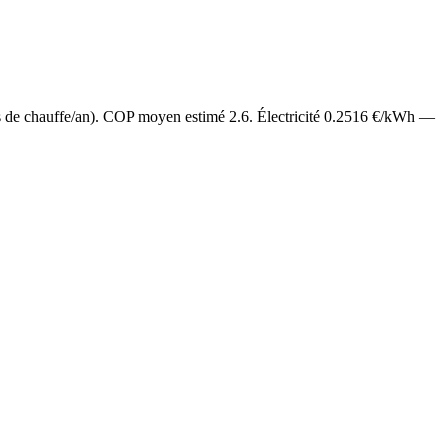
s de chauffe/an). COP moyen estimé
2.6
. Électricité
0.2516
€/kWh —