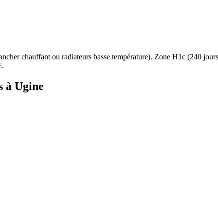
ancher chauffant ou radiateurs basse température
). Zone
H1c
(
240
jour
E.
s à
Ugine