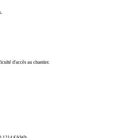
s.
ficulté d'accès au chantier.
0.1214
€/kWh.