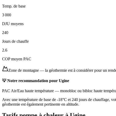
Temp. de base
3 000
DJU moyens
240
Jours de chauffe
2.6
COP moyen PAC
Zone de montagne
—
la géothermie est à considérer pour un ren
💡 Notre recommandation pour
Ugine
PAC Air/Eau haute température
—
monobloc ou bibloc haute tempéra
Avec une température de base de -18°C et 240 jours de chauffage, vot
géothermie est également pertinente en altitude.
Tarifs pompe à chaleur à
Ugine