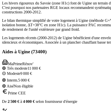
Les hivers rigoureux du Savoie (zone H1c) font de Ugine un terrain 
C'est pourquoi nos partenaires RGE locaux recommandent systématiqu
constructions 2000-2012.
Le bilan thermique simplifié de votre logement à Ugine (méthode G
isolation bonne, ΔT=38°C en zone H1c). La puissance PAC recommandé
de rendement de l'unité extérieure par grand froid.
Les logements récents (2000-2012) de Ugine bénéficient d'une envelo
silencieux et économiques. Associée à un plancher chauffant basse te
Aides à
Ugine
(
73400
)
MaPrimeRénov'
🔵 Très modeste
11 000
€
🟡 Modeste
9 000
€
🟣 Interm.
5 000
€
🔴 Aisé
Non éligible
Prime CEE
De
2 500
€
à
4 000
€
selon fournisseur d'énergie