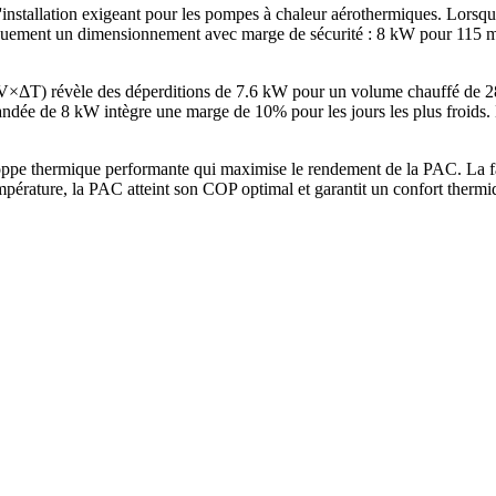
d'installation exigeant pour les pompes à chaleur aérothermiques. Lor
ement un dimensionnement avec marge de sécurité : 8 kW pour 115 m², 
×V×ΔT) révèle des déperditions de 7.6 kW pour un volume chauffé de 
e de 8 kW intègre une marge de 10% pour les jours les plus froids. E
ppe thermique performante qui maximise le rendement de la PAC. La fa
mpérature, la PAC atteint son COP optimal et garantit un confort therm