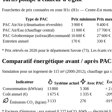
Fourchettes de prix constatées en zone
H1c
(
H1c — Centre-Est mont
Type de PAC
Prix minimum
Prix ma
PAC Air/Air (climatisation réversible)
3 900
€
9 400
€
PAC Air/Eau (chauffage central)
11 000
€
17 700
€
PAC Géothermique (sol/eau)
Recommandé
16 600
€
27 600
€
Entretien annuel
170
€
330
€
* Prix relevés en
2026
pour le département
Savoie
(
73
). Les écarts s'
Comparatif énergétique avant / après P
Simulation pour un logement de
115
m² (
2000-2012
), chauffage
gaz 
Indicateur
Éc
Système actuel
Avec PAC
Consommation (kWh/an)
13 800
5 308
÷
2.
Coût annuel (€)
1 675
€
1 335
€
-
20
3 133
276
-
91
Émissions CO₂ (kg/an)
* Facteurs d'émission :
gaz naturel 0,227
kgCO₂/kWh — électricité 0,0