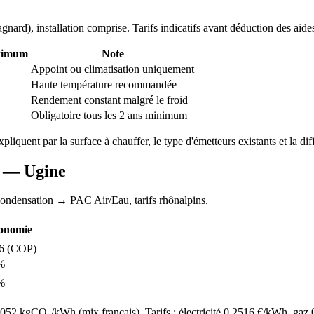
agnard
), installation comprise. Tarifs indicatifs avant déduction des aide
ximum
Note
Appoint ou climatisation uniquement
Haute température recommandée
Rendement constant malgré le froid
Obligatoire tous les 2 ans minimum
expliquent par la surface à chauffer, le type d'émetteurs existants et la dif
AC —
Ugine
condensation
→ PAC Air/Eau,
tarifs rhônalpins
.
onomie
6
(COP)
%
%
52 kgCO₂/kWh (mix français). Tarifs : électricité
0.2516
€/kWh, gaz