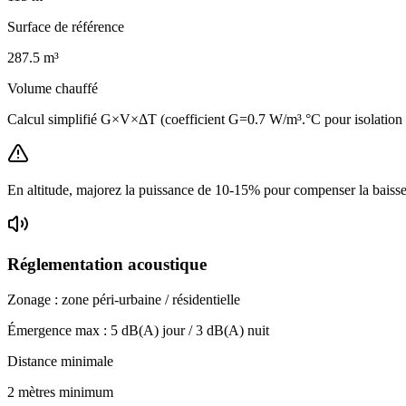
Surface de référence
287.5
m³
Volume chauffé
Calcul simplifié G×V×ΔT (coefficient G=0.7 W/m³.°C pour isolatio
En altitude, majorez la puissance de 10-15% pour compenser la baisse 
Réglementation acoustique
Zonage :
zone péri-urbaine / résidentielle
Émergence max :
5
dB(A) jour /
3
dB(A) nuit
Distance minimale
2 mètres minimum