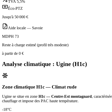
TVA
5,5%
Éco-PTZ
Jusqu'à
50 000
€
Aide locale —
Savoie
MDPH 73
Reste à charge estimé (profil très modeste)
à partir de
0
€
Analyse climatique :
Ugine
(
H1c
)
Zone climatique
H1c
— Climat
rude
Ugine
se situe en zone
H1c — Centre-Est montagnard
, caractérisé
chauffage et impose des PAC haute température
.
-18
°C