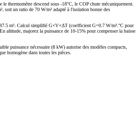
sque le thermomètre descend sous -18°C, le COP chute mécaniquement.
soit un ratio de 70 W/m² adapté à l'isolation bonne des
287.5 m³. Calcul simplifié G×V×ΔT (coefficient G=0.7 W/m³.°C pour
n altitude, majorez la puissance de 10-15% pour compenser la baisse
ible puissance nécessaire (8 kW) autorise des modèles compacts,
ique homogène dans toutes les pièces.