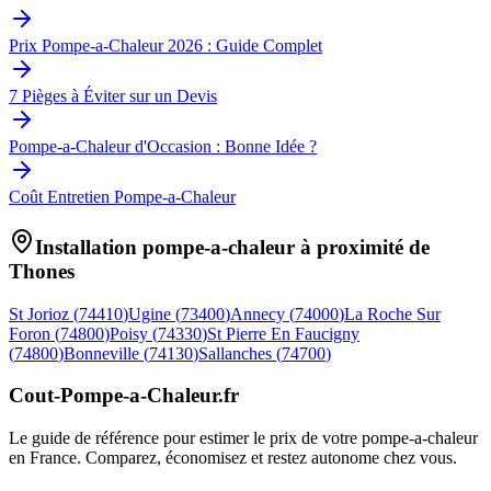
Prix Pompe-a-Chaleur 2026 : Guide Complet
7 Pièges à Éviter sur un Devis
Pompe-a-Chaleur d'Occasion : Bonne Idée ?
Coût Entretien Pompe-a-Chaleur
Installation pompe-a-chaleur à proximité de
Thones
St Jorioz
(
74410
)
Ugine
(
73400
)
Annecy
(
74000
)
La Roche Sur
Foron
(
74800
)
Poisy
(
74330
)
St Pierre En Faucigny
(
74800
)
Bonneville
(
74130
)
Sallanches
(
74700
)
Cout-Pompe-a-Chaleur
.fr
Le guide de référence pour estimer le prix de votre pompe-a-chaleur
en France. Comparez, économisez et restez autonome chez vous.