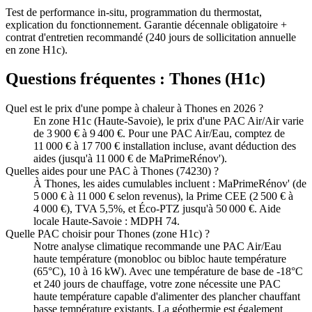
Test de performance in-situ, programmation du thermostat,
explication du fonctionnement. Garantie décennale obligatoire +
contrat d'entretien recommandé (240 jours de sollicitation annuelle
en zone H1c).
Questions fréquentes :
Thones
(
H1c
)
Quel est le prix d'une pompe à chaleur à Thones en 2026 ?
En zone H1c (Haute-Savoie), le prix d'une PAC Air/Air varie
de 3 900 € à 9 400 €. Pour une PAC Air/Eau, comptez de
11 000 € à 17 700 € installation incluse, avant déduction des
aides (jusqu'à 11 000 € de MaPrimeRénov').
Quelles aides pour une PAC à Thones (74230) ?
À Thones, les aides cumulables incluent : MaPrimeRénov' (de
5 000 € à 11 000 € selon revenus), la Prime CEE (2 500 € à
4 000 €), TVA 5,5%, et Éco-PTZ jusqu'à 50 000 €. Aide
locale Haute-Savoie : MDPH 74.
Quelle PAC choisir pour Thones (zone H1c) ?
Notre analyse climatique recommande une PAC Air/Eau
haute température (monobloc ou bibloc haute température
(65°C), 10 à 16 kW). Avec une température de base de -18°C
et 240 jours de chauffage, votre zone nécessite une PAC
haute température capable d'alimenter des plancher chauffant
basse température existants. La géothermie est également