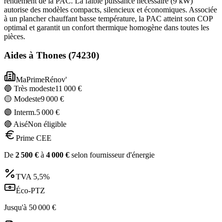
rendement de la PAC. La faible puissance nécessaire (9 kW)
autorise des modèles compacts, silencieux et économiques. Associée
à un plancher chauffant basse température, la PAC atteint son COP
optimal et garantit un confort thermique homogène dans toutes les
pièces.
Aides à
Thones
(
74230
)
MaPrimeRénov'
🔵 Très modeste
11 000
€
🟡 Modeste
9 000
€
🟣 Interm.
5 000
€
🔴 Aisé
Non éligible
Prime CEE
De
2 500
€
à
4 000
€
selon fournisseur d'énergie
TVA
5,5%
Éco-PTZ
Jusqu'à
50 000
€