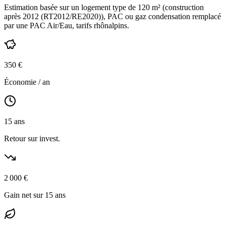
Estimation basée sur un logement type de
120
m² (construction
après 2012 (RT2012/RE2020)
),
PAC ou gaz condensation
remplacé
par une PAC Air/Eau,
tarifs rhônalpins
.
350
€
Économie / an
15
ans
Retour sur invest.
2 000
€
Gain net sur 15 ans