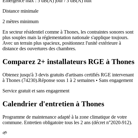
Émergence max :
5
dB(A) jour /
3
dB(A) nuit
Distance minimale
2 mètres minimum
En secteur résidentiel comme à Thones, les contraintes sonores sont
plus souples mais la réglementation nationale s'applique toujours.
Avec un terrain plus spacieux, positionnez l'unité extérieure à
distance des ouvertures des chambres.
Comparez
2+
installateurs RGE à
Thones
Obtenez jusqu'à 3 devis gratuits d'artisans certifiés RGE intervenant
à
Thones
(
74230
).
Réponse sous
1 à 2 semaines
• Sans engagement
Service gratuit et sans engagement
Calendrier d'entretien à
Thones
Programme de maintenance adapté à la zone climatique de votre
commune. Entretien obligatoire tous les 2 ans (décret n°2020-912).
🌱