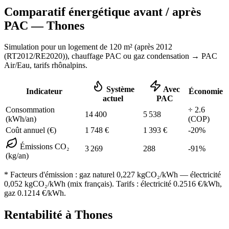
Comparatif énergétique avant / après
PAC —
Thones
Simulation pour un logement de
120
m² (
après 2012
(RT2012/RE2020)
), chauffage
PAC ou gaz condensation
→ PAC
Air/Eau,
tarifs rhônalpins
.
Système
Avec
Indicateur
Économie
actuel
PAC
Consommation
÷
2.6
14 400
5 538
(kWh/an)
(COP)
Coût annuel (€)
1 748
€
1 393
€
-
20
%
Émissions CO₂
3 269
288
-
91
%
(kg/an)
* Facteurs d'émission :
gaz naturel 0,227
kgCO₂/kWh — électricité
0,052 kgCO₂/kWh (mix français). Tarifs : électricité
0.2516
€/kWh,
gaz
0.1214
€/kWh.
Rentabilité à
Thones