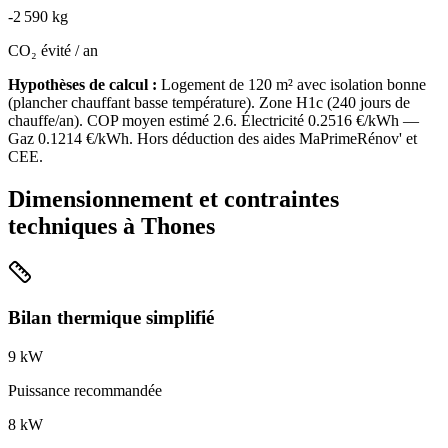
-
2 590
kg
CO₂ évité / an
Hypothèses de calcul :
Logement de
120
m² avec isolation
bonne
(
plancher chauffant basse température
). Zone
H1c
(
240
jours de
chauffe/an). COP moyen estimé
2.6
. Électricité
0.2516
€/kWh —
Gaz
0.1214
€/kWh. Hors déduction des aides MaPrimeRénov' et
CEE.
Dimensionnement et contraintes
techniques à
Thones
Bilan thermique simplifié
9
kW
Puissance recommandée
8
kW