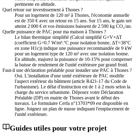
pertinente en altitude.
Quel retour sur investissement à Thones ?
Pour un logement de 120 m² à Thones, l'économie annuelle
est de 350 € avec un retour en 15 ans. Sur 15 ans, le gain net
atteint 2 000 € et vos émissions baissent de 2 590 kg CO₂/an.
Quelle puissance de PAC pour ma maison à Thones ?
Le bilan thermique simplifié (Calcul simplifié G×V×ΔT
(coefficient G=0.7 W/m³.°C pour isolation bonne, ΔT=38°C
en zone H1c)) indique une puissance recommandée de 9 kW
pour un logement type de 120 m² avec une isolation bonne.
En altitude, majorez la puissance de 10-15% pour compenser
la baisse de rendement de l'unité extérieure par grand froid.
Faut-il une déclaration préalable pour installer une PAC à Thones ?
Oui. L'installation d'une unité extérieure de PAC modifie
l'aspect extérieur du bâtiment (article R421-17 du Code de
l'urbanisme). Le délai d'instruction est de 1 à 2 mois selon la
charge du service urbanisme. Déposez votre Déclaration
Préalable (DP) en mairie de Thones avant le début des
travaux. Le formulaire Cerfa n°13703*09 est disponible en
ligne. Joignez un plan de masse indiquant l'emplacement de
l'unité extérieure.
Guides utiles pour votre projet