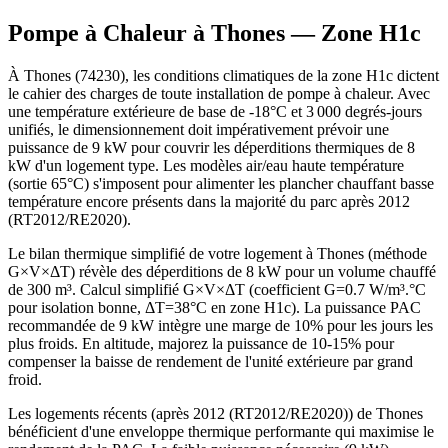
Pompe à Chaleur à
Thones
— Zone
H1c
À Thones (74230), les conditions climatiques de la zone H1c dictent
le cahier des charges de toute installation de pompe à chaleur. Avec
une température extérieure de base de -18°C et 3 000 degrés-jours
unifiés, le dimensionnement doit impérativement prévoir une
puissance de 9 kW pour couvrir les déperditions thermiques de 8
kW d'un logement type. Les modèles air/eau haute température
(sortie 65°C) s'imposent pour alimenter les plancher chauffant basse
température encore présents dans la majorité du parc après 2012
(RT2012/RE2020).
Le bilan thermique simplifié de votre logement à Thones (méthode
G×V×ΔT) révèle des déperditions de 8 kW pour un volume chauffé
de 300 m³. Calcul simplifié G×V×ΔT (coefficient G=0.7 W/m³.°C
pour isolation bonne, ΔT=38°C en zone H1c). La puissance PAC
recommandée de 9 kW intègre une marge de 10% pour les jours les
plus froids. En altitude, majorez la puissance de 10-15% pour
compenser la baisse de rendement de l'unité extérieure par grand
froid.
Les logements récents (après 2012 (RT2012/RE2020)) de Thones
bénéficient d'une enveloppe thermique performante qui maximise le