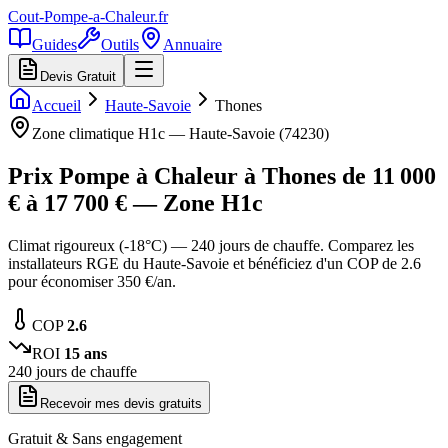
Cout-Pompe-a-Chaleur
.fr
Guides
Outils
Annuaire
Devis Gratuit
Accueil
Haute-Savoie
Thones
Zone climatique
H1c
—
Haute-Savoie
(
74230
)
Prix Pompe à Chaleur à
Thones
de
11 000
€ à
17 700
€ — Zone
H1c
Climat rigoureux (-18°C) — 240 jours de chauffe. Comparez les
installateurs RGE du Haute-Savoie et bénéficiez d'un COP de 2.6
pour économiser 350 €/an.
COP
2.6
ROI
15
ans
240
jours de chauffe
Recevoir mes devis gratuits
Gratuit & Sans engagement