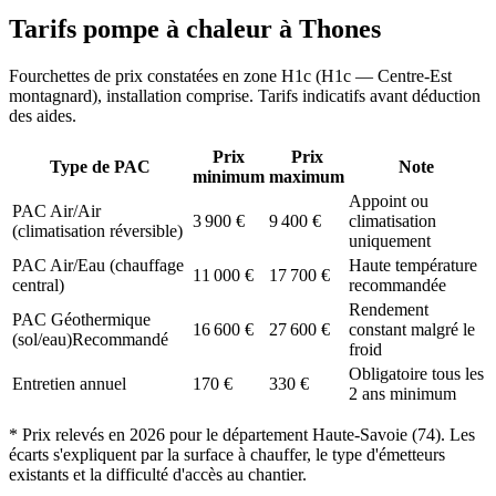
Tarifs pompe à chaleur à
Thones
Fourchettes de prix constatées en zone
H1c
(
H1c — Centre-Est
montagnard
), installation comprise. Tarifs indicatifs avant déduction
des aides.
Prix
Prix
Type de PAC
Note
minimum
maximum
Appoint ou
PAC Air/Air
3 900
€
9 400
€
climatisation
(climatisation réversible)
uniquement
PAC Air/Eau (chauffage
Haute température
11 000
€
17 700
€
central)
recommandée
Rendement
PAC Géothermique
16 600
€
27 600
€
constant malgré le
(sol/eau)
Recommandé
froid
Obligatoire tous les
Entretien annuel
170
€
330
€
2 ans minimum
* Prix relevés en
2026
pour le département
Haute-Savoie
(
74
). Les
écarts s'expliquent par la surface à chauffer, le type d'émetteurs
existants et la difficulté d'accès au chantier.