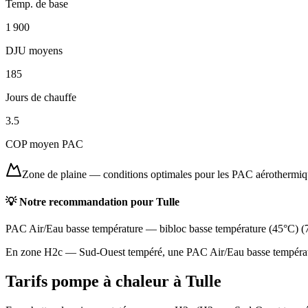
Temp. de base
1 900
DJU moyens
185
Jours de chauffe
3.5
COP moyen PAC
Zone de plaine
—
conditions optimales pour les PAC aérothermi
💡 Notre recommandation pour
Tulle
PAC Air/Eau basse température
—
bibloc basse température (45°C)
(
En zone H2c — Sud-Ouest tempéré, une PAC Air/Eau basse température
Tarifs pompe à chaleur à
Tulle