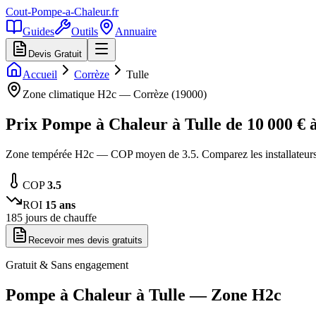
Cout-Pompe-a-Chaleur
.fr
Guides
Outils
Annuaire
Devis Gratuit
Accueil
Corrèze
Tulle
Zone climatique
H2c
—
Corrèze
(
19000
)
Prix Pompe à Chaleur à
Tulle
de
10 000
€ 
Zone tempérée H2c — COP moyen de 3.5. Comparez les installateurs
COP
3.5
ROI
15
ans
185
jours de chauffe
Recevoir mes devis gratuits
Gratuit & Sans engagement
Pompe à Chaleur à
Tulle
— Zone
H2c