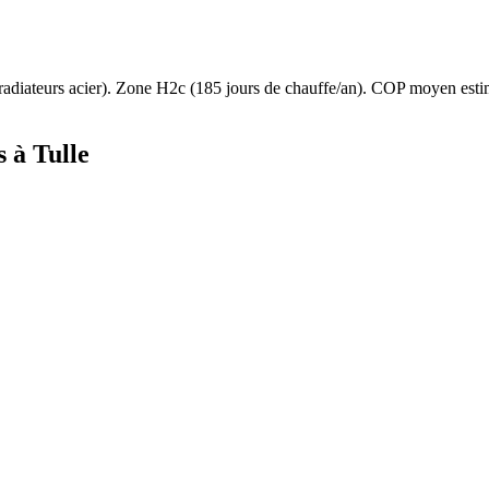
radiateurs acier
). Zone
H2c
(
185
jours de chauffe/an). COP moyen est
s à
Tulle