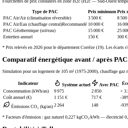
Fourchettes de prix constatées en zone
H2c
(
H2c — Sud-Ouest tempé
Type de PAC
Prix minimum
Prix
PAC Air/Air (climatisation réversible)
3 500
€
8 500
PAC Air/Eau (chauffage central)
Recommandé
10 000
€
16 00
PAC Géothermique (sol/eau)
15 000
€
25 00
Entretien annuel
150
€
300
€
* Prix relevés en
2026
pour le département
Corrèze
(
19
). Les écarts s
Comparatif énergétique avant / après P
Simulation pour un logement de
105
m² (
1975-2000
), chauffage
gaz n
Indicateur
Éc
Système actuel
Avec PAC
Consommation (kWh/an)
9 975
2 850
÷
3.
Coût annuel (€)
1 151
€
717
€
-
38
2 264
148
-
93
Émissions CO₂ (kg/an)
* Facteurs d'émission :
gaz naturel 0,227
kgCO₂/kWh — électricité 0,0