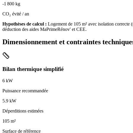
-
1 800
kg
CO₂ évité / an
Hypothèses de calcul :
Logement de
105
m² avec isolation
correcte
(
déduction des aides MaPrimeRénov' et CEE.
Dimensionnement et contraintes technique
Bilan thermique simplifié
6
kW
Puissance recommandée
5.9
kW
Déperditions estimées
105
m²
Surface de référence