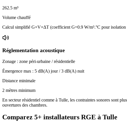
262.5
m³
Volume chauffé
Calcul simplifié G×V×ΔT (coefficient G=0.9 W/m³.°C pour isolation
Réglementation acoustique
Zonage :
zone péri-urbaine / résidentielle
Émergence max :
5
dB(A) jour /
3
dB(A) nuit
Distance minimale
2 mètres minimum
En secteur résidentiel comme à Tulle, les contraintes sonores sont plus
ouvertures des chambres.
Comparez
5+
installateurs RGE à
Tulle