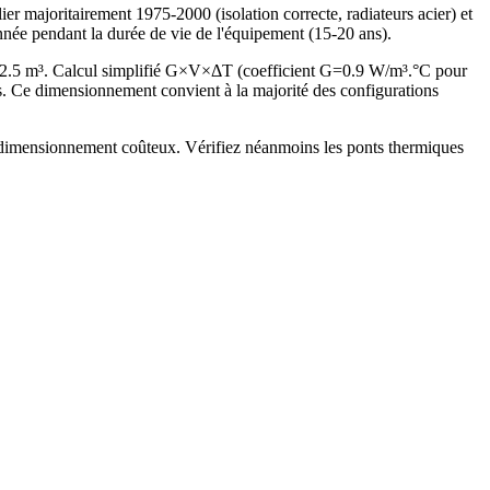
majoritairement 1975-2000 (isolation correcte, radiateurs acier) et
nnée pendant la durée de vie de l'équipement (15-20 ans).
62.5 m³. Calcul simplifié G×V×ΔT (coefficient G=0.9 W/m³.°C pour
 Ce dimensionnement convient à la majorité des configurations
surdimensionnement coûteux. Vérifiez néanmoins les ponts thermiques