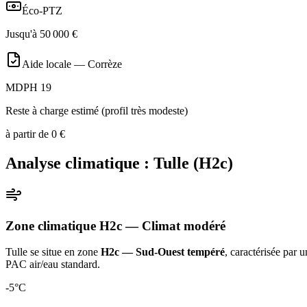
Éco-PTZ
Jusqu'à
50 000
€
Aide locale —
Corrèze
MDPH 19
Reste à charge estimé (profil très modeste)
à partir de
0
€
Analyse climatique :
Tulle
(
H2c
)
Zone climatique
H2c
— Climat
modéré
Tulle
se situe en zone
H2c — Sud-Ouest tempéré
, caractérisée par 
PAC air/eau standard
.
-5
°C