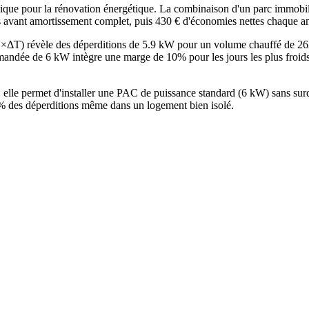
 pour la rénovation énergétique. La combinaison d'un parc immobilier 
ns avant amortissement complet, puis 430 € d'économies nettes chaque a
×V×ΔT) révèle des déperditions de 5.9 kW pour un volume chauffé de 2
ndée de 6 kW intègre une marge de 10% pour les jours les plus froids.
t : elle permet d'installer une PAC de puissance standard (6 kW) sans 
25% des déperditions même dans un logement bien isolé.