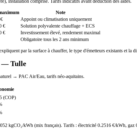
ré
), installation comprise. Tarifs indicatifs avant déduction des aides.
 maximum
Note
€
Appoint ou climatisation uniquement
0
€
Solution polyvalente chauffage + ECS
0
€
Investissement élevé, rendement maximal
Obligatoire tous les 2 ans minimum
'expliquent par la surface à chauffer, le type d'émetteurs existants et la di
AC —
Tulle
aturel
→ PAC Air/Eau,
tarifs néo-aquitains
.
onomie
5
(COP)
%
%
52 kgCO₂/kWh (mix français). Tarifs : électricité
0.2516
€/kWh, gaz