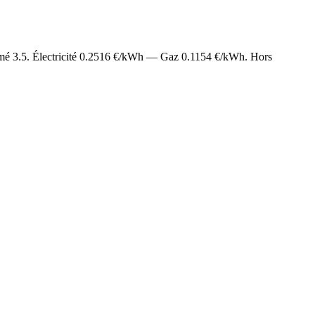
imé
3.5
. Électricité
0.2516
€/kWh — Gaz
0.1154
€/kWh. Hors