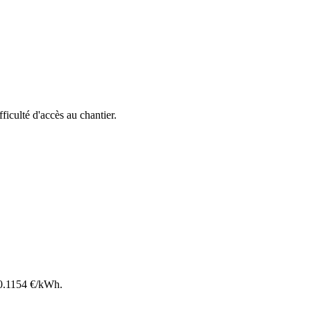
fficulté d'accès au chantier.
0.1154
€/kWh.