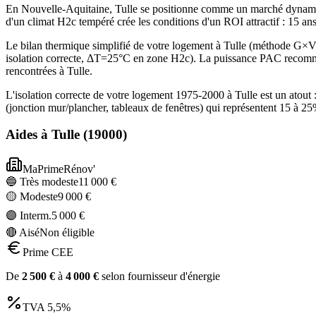
En Nouvelle-Aquitaine, Tulle se positionne comme un marché dynamique
d'un climat H2c tempéré crée les conditions d'un ROI attractif : 15 a
Le bilan thermique simplifié de votre logement à Tulle (méthode G
isolation correcte, ΔT=25°C en zone H2c). La puissance PAC recomma
rencontrées à Tulle.
L'isolation correcte de votre logement 1975-2000 à Tulle est un atou
(jonction mur/plancher, tableaux de fenêtres) qui représentent 15 à 
Aides à
Tulle
(
19000
)
MaPrimeRénov'
🔵 Très modeste
11 000
€
🟡 Modeste
9 000
€
🟣 Interm.
5 000
€
🔴 Aisé
Non éligible
Prime CEE
De
2 500
€
à
4 000
€
selon fournisseur d'énergie
TVA
5,5%