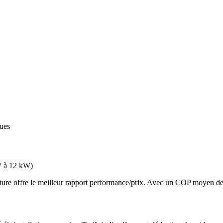
ques
7 à 12 kW
)
 offre le meilleur rapport performance/prix. Avec un COP moyen de 3.