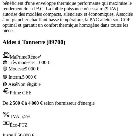
bénéficient d'une enveloppe thermique performante qui maximise le
rendement de la PAC. La faible puissance nécessaire (9 kW)
autorise des modèles compacts, silencieux et économiques. Associée
à un plancher chauffant basse température, la PAC atteint son COP
optimal et garantit un confort thermique homogène dans toutes les
pièces.
Aides à
Tonnerre
(
89700
)
MaPrimeRénov'
🔵 Très modeste
11 000
€
🟡 Modeste
9 000
€
🟣 Interm.
5 000
€
🔴 Aisé
Non éligible
Prime CEE
De
2 500
€
à
4 000
€
selon fournisseur d'énergie
TVA
5,5%
Éco-PTZ
Jusqu'à
50 000
€