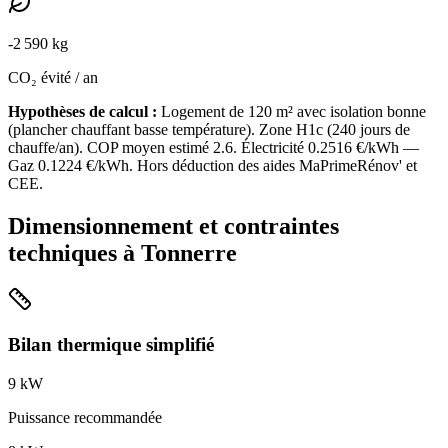
-
2 590
kg
CO₂ évité / an
Hypothèses de calcul :
Logement de
120
m² avec isolation
bonne
(
plancher chauffant basse température
). Zone
H1c
(
240
jours de
chauffe/an). COP moyen estimé
2.6
. Électricité
0.2516
€/kWh —
Gaz
0.1224
€/kWh. Hors déduction des aides MaPrimeRénov' et
CEE.
Dimensionnement et contraintes
techniques à
Tonnerre
Bilan thermique simplifié
9
kW
Puissance recommandée