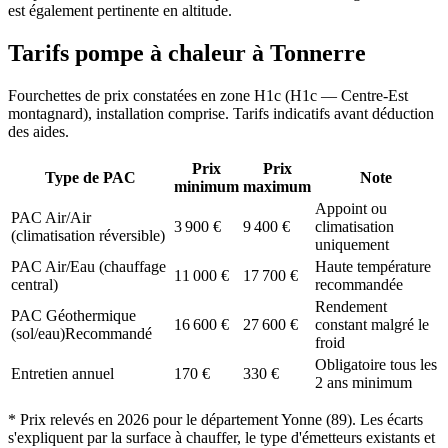
est également pertinente en altitude.
Tarifs pompe à chaleur à
Tonnerre
Fourchettes de prix constatées en zone
H1c
(
H1c — Centre-Est
montagnard
), installation comprise. Tarifs indicatifs avant déduction
des aides.
Prix
Prix
Type de PAC
Note
minimum
maximum
Appoint ou
PAC Air/Air
3 900
€
9 400
€
climatisation
(climatisation réversible)
uniquement
PAC Air/Eau (chauffage
Haute température
11 000
€
17 700
€
central)
recommandée
Rendement
PAC Géothermique
16 600
€
27 600
€
constant malgré le
(sol/eau)
Recommandé
froid
Obligatoire tous les
Entretien annuel
170
€
330
€
2 ans minimum
* Prix relevés en
2026
pour le département
Yonne
(
89
). Les écarts
s'expliquent par la surface à chauffer, le type d'émetteurs existants et