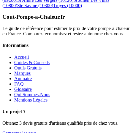
(
89200
)
St Andre Les Vergers
(
10120
)
St Julien Les Villas
(
10800
)
Ste Savine
(
10300
)
Troyes
(
10000
)
Cout-Pompe-a-Chaleur
.fr
Le guide de référence pour estimer le prix de votre pompe-a-chaleur
en France. Comparez, économisez et restez autonome chez vous.
Informations
Accueil
Guides & Conseils
Outils Gratuits
Marques
Annuaire
FAQ
Glossaire
Qui Sommes-Nous
Mentions Légales
Un projet ?
Obtenez 3 devis gratuits d'artisans qualifiés près de chez vous.