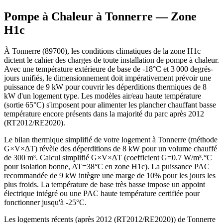
Pompe à Chaleur à
Tonnerre
— Zone
H1c
À Tonnerre (89700), les conditions climatiques de la zone H1c
dictent le cahier des charges de toute installation de pompe à chaleur.
Avec une température extérieure de base de -18°C et 3 000 degrés-
jours unifiés, le dimensionnement doit impérativement prévoir une
puissance de 9 kW pour couvrir les déperditions thermiques de 8
kW d'un logement type. Les modèles air/eau haute température
(sortie 65°C) s'imposent pour alimenter les plancher chauffant basse
température encore présents dans la majorité du parc après 2012
(RT2012/RE2020).
Le bilan thermique simplifié de votre logement à Tonnerre (méthode
G×V×ΔT) révèle des déperditions de 8 kW pour un volume chauffé
de 300 m³. Calcul simplifié G×V×ΔT (coefficient G=0.7 W/m³.°C
pour isolation bonne, ΔT=38°C en zone H1c). La puissance PAC
recommandée de 9 kW intègre une marge de 10% pour les jours les
plus froids. La température de base très basse impose un appoint
électrique intégré ou une PAC haute température certifiée pour
fonctionner jusqu'à -25°C.
Les logements récents (après 2012 (RT2012/RE2020)) de Tonnerre