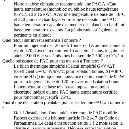
Notre analyse climatique recommande une PAC Air/Eau
haute température (monobloc ou bibloc haute température
(65°C), 10 à 16 kW). Avec une température de base de -18°C
et 240 jours de chauffage, votre zone nécessite une PAC
haute température capable d'alimenter des plancher chauffant
basse température existants. La géothermie est également
pertinente en altitude.
Quel retour sur investissement à Tonnerre ?
Pour un logement de 120 m² à Tonnerre, l'économie annuelle
est de 370 € avec un retour en 15 ans. Sur 15 ans, le gain net
atteint 2 000 € et vos émissions baissent de 2 590 kg CO₂/an.
Quelle puissance de PAC pour ma maison à Tonnerre ?
Le bilan thermique simplifié (Calcul simplifié G×V×ΔT
(coefficient G=0.7 W/m³.°C pour isolation bonne, ΔT=38°C
en zone H1c)) indique une puissance recommandée de 9 kW
pour un logement type de 120 m² avec une isolation bonne.
La température de base très basse impose un appoint
électrique intégré ou une PAC haute température certifiée
pour fonctionner jusqu'à -25°C.
Faut-il une déclaration préalable pour installer une PAC à Tonnerre
?
Oui. L'installation d'une unité extérieure de PAC modifie
l'aspect extérieur du bâtiment (article R421-17 du Code de
l'urbanisme). Le délai d'instruction est de 1 à 2 mois selon la
charge du service urbanisme. Déposez votre Déclaration