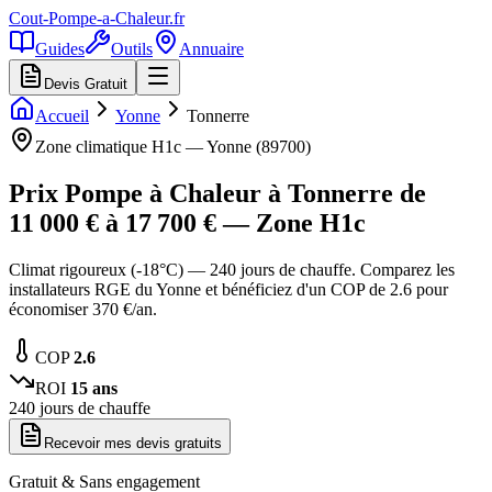
Cout-Pompe-a-Chaleur
.fr
Guides
Outils
Annuaire
Devis Gratuit
Accueil
Yonne
Tonnerre
Zone climatique
H1c
—
Yonne
(
89700
)
Prix Pompe à Chaleur à
Tonnerre
de
11 000
€ à
17 700
€ — Zone
H1c
Climat rigoureux (-18°C) — 240 jours de chauffe. Comparez les
installateurs RGE du Yonne et bénéficiez d'un COP de 2.6 pour
économiser 370 €/an.
COP
2.6
ROI
15
ans
240
jours de chauffe
Recevoir mes devis gratuits
Gratuit & Sans engagement