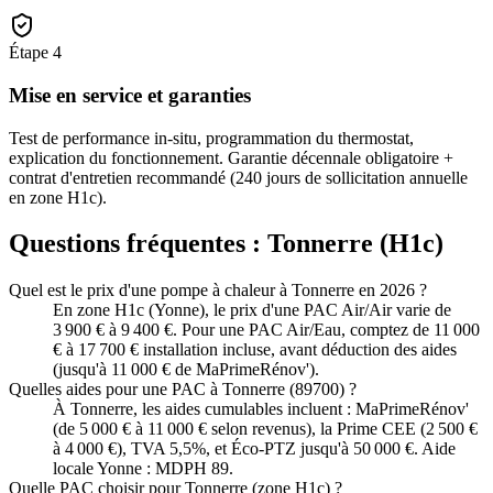
Étape
4
Mise en service et garanties
Test de performance in-situ, programmation du thermostat,
explication du fonctionnement. Garantie décennale obligatoire +
contrat d'entretien recommandé (240 jours de sollicitation annuelle
en zone H1c).
Questions fréquentes :
Tonnerre
(
H1c
)
Quel est le prix d'une pompe à chaleur à Tonnerre en 2026 ?
En zone H1c (Yonne), le prix d'une PAC Air/Air varie de
3 900 € à 9 400 €. Pour une PAC Air/Eau, comptez de 11 000
€ à 17 700 € installation incluse, avant déduction des aides
(jusqu'à 11 000 € de MaPrimeRénov').
Quelles aides pour une PAC à Tonnerre (89700) ?
À Tonnerre, les aides cumulables incluent : MaPrimeRénov'
(de 5 000 € à 11 000 € selon revenus), la Prime CEE (2 500 €
à 4 000 €), TVA 5,5%, et Éco-PTZ jusqu'à 50 000 €. Aide
locale Yonne : MDPH 89.
Quelle PAC choisir pour Tonnerre (zone H1c) ?