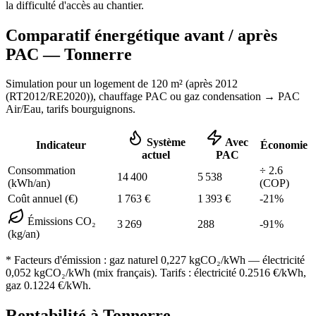
la difficulté d'accès au chantier.
Comparatif énergétique avant / après
PAC —
Tonnerre
Simulation pour un logement de
120
m² (
après 2012
(RT2012/RE2020)
), chauffage
PAC ou gaz condensation
→ PAC
Air/Eau,
tarifs bourguignons
.
Système
Avec
Indicateur
Économie
actuel
PAC
Consommation
÷
2.6
14 400
5 538
(kWh/an)
(COP)
Coût annuel (€)
1 763
€
1 393
€
-
21
%
Émissions CO₂
3 269
288
-
91
%
(kg/an)
* Facteurs d'émission :
gaz naturel 0,227
kgCO₂/kWh — électricité
0,052 kgCO₂/kWh (mix français). Tarifs : électricité
0.2516
€/kWh,
gaz
0.1224
€/kWh.
Rentabilité à
Tonnerre