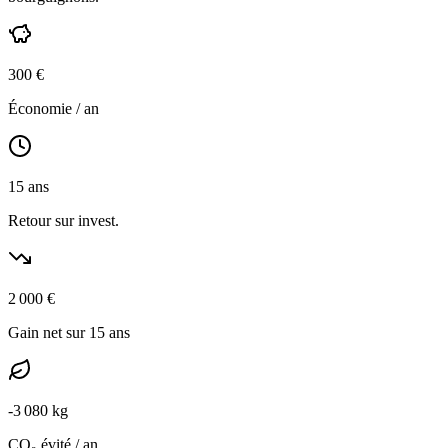
300
€
Économie / an
15
ans
Retour sur invest.
2 000
€
Gain net sur 15 ans
-
3 080
kg
CO₂ évité / an