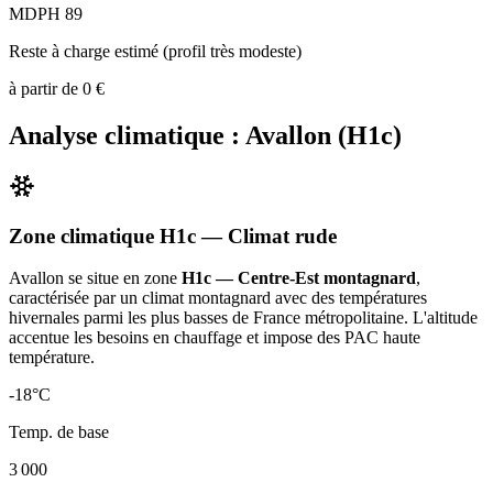
MDPH 89
Reste à charge estimé (profil très modeste)
à partir de
0
€
Analyse climatique :
Avallon
(
H1c
)
Zone climatique
H1c
— Climat
rude
Avallon
se situe en zone
H1c — Centre-Est montagnard
,
caractérisée par un
climat montagnard avec des températures
hivernales parmi les plus basses de France métropolitaine. L'altitude
accentue les besoins en chauffage et impose des PAC haute
température
.
-18
°C
Temp. de base
3 000