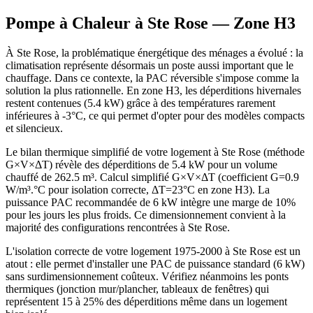
Pompe à Chaleur à
Ste Rose
— Zone
H3
À Ste Rose, la problématique énergétique des ménages a évolué : la
climatisation représente désormais un poste aussi important que le
chauffage. Dans ce contexte, la PAC réversible s'impose comme la
solution la plus rationnelle. En zone H3, les déperditions hivernales
restent contenues (5.4 kW) grâce à des températures rarement
inférieures à -3°C, ce qui permet d'opter pour des modèles compacts
et silencieux.
Le bilan thermique simplifié de votre logement à Ste Rose (méthode
G×V×ΔT) révèle des déperditions de 5.4 kW pour un volume
chauffé de 262.5 m³. Calcul simplifié G×V×ΔT (coefficient G=0.9
W/m³.°C pour isolation correcte, ΔT=23°C en zone H3). La
puissance PAC recommandée de 6 kW intègre une marge de 10%
pour les jours les plus froids. Ce dimensionnement convient à la
majorité des configurations rencontrées à Ste Rose.
L'isolation correcte de votre logement 1975-2000 à Ste Rose est un
atout : elle permet d'installer une PAC de puissance standard (6 kW)
sans surdimensionnement coûteux. Vérifiez néanmoins les ponts
thermiques (jonction mur/plancher, tableaux de fenêtres) qui
représentent 15 à 25% des déperditions même dans un logement