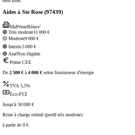
bien isolé.
Aides à
Ste Rose
(
97439
)
MaPrimeRénov'
🔵 Très modeste
11 000
€
🟡 Modeste
9 000
€
🟣 Interm.
5 000
€
🔴 Aisé
Non éligible
Prime CEE
De
2 500
€
à
4 000
€
selon fournisseur d'énergie
TVA
5,5%
Éco-PTZ
Jusqu'à
50 000
€
Reste à charge estimé (profil très modeste)
à partir de
0
€