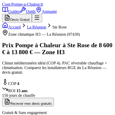
Cout-Pompe-a-Chaleur
.fr
Guides
Outils
Annuaire
Devis Gratuit
Accueil
La Réunion
Ste Rose
Zone climatique
H3
—
La Réunion
(
97439
)
Prix Pompe à Chaleur à
Ste Rose
de
8 600
€ à
13 800
€ — Zone
H3
Climat méditerranéen idéal (COP 4). PAC réversible chauffage +
climatisation. Comparez les installateurs RGE du La Réunion —
devis gratuit.
COP
4
ROI
15
ans
150
jours de chauffe
Recevoir mes devis gratuits
Gratuit & Sans engagement