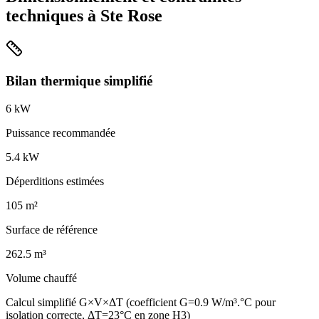
techniques à
Ste Rose
Bilan thermique simplifié
6
kW
Puissance recommandée
5.4
kW
Déperditions estimées
105
m²
Surface de référence
262.5
m³
Volume chauffé
Calcul simplifié G×V×ΔT (coefficient G=0.9 W/m³.°C pour
isolation correcte, ΔT=23°C en zone H3)