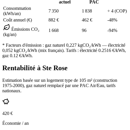
actuel
PAC
Consommation
7 350
1 838
÷
4
(COP)
(kWh/an)
Coût annuel (€)
882
€
462
€
-
48
%
Émissions CO₂
1 668
96
-
94
%
(kg/an)
* Facteurs d'émission :
gaz naturel 0,227
kgCO₂/kWh — électricité
0,052 kgCO₂/kWh (mix français). Tarifs : électricité
0.2516
€/kWh,
gaz
0.12
€/kWh.
Rentabilité à
Ste Rose
Estimation basée sur un logement type de
105
m² (construction
1975-2000
),
gaz naturel
remplacé par une PAC Air/Eau,
tarifs
nationaux
.
420
€
Économie / an