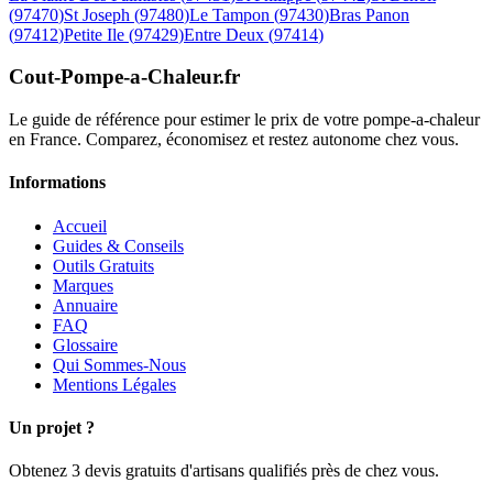
(
97470
)
St Joseph
(
97480
)
Le Tampon
(
97430
)
Bras Panon
(
97412
)
Petite Ile
(
97429
)
Entre Deux
(
97414
)
Cout-Pompe-a-Chaleur
.fr
Le guide de référence pour estimer le prix de votre pompe-a-chaleur
en France. Comparez, économisez et restez autonome chez vous.
Informations
Accueil
Guides & Conseils
Outils Gratuits
Marques
Annuaire
FAQ
Glossaire
Qui Sommes-Nous
Mentions Légales
Un projet ?
Obtenez 3 devis gratuits d'artisans qualifiés près de chez vous.