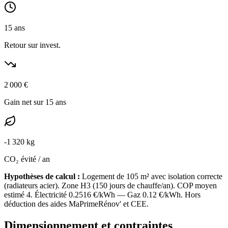
15
ans
Retour sur invest.
2 000
€
Gain net sur 15 ans
-
1 320
kg
CO₂ évité / an
Hypothèses de calcul :
Logement de
105
m² avec isolation
correcte
(
radiateurs acier
). Zone
H3
(
150
jours de chauffe/an). COP moyen
estimé
4
. Électricité
0.2516
€/kWh — Gaz
0.12
€/kWh. Hors
déduction des aides MaPrimeRénov' et CEE.
Dimensionnement et contraintes