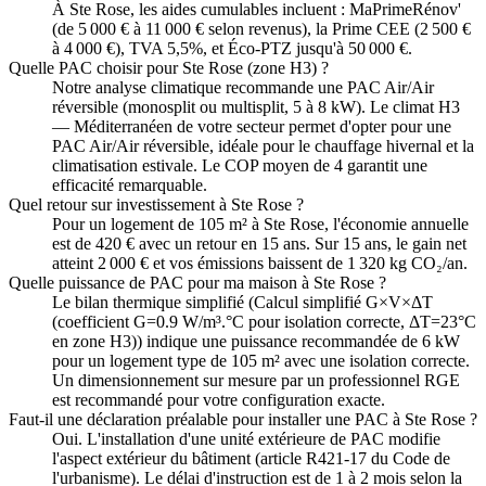
À Ste Rose, les aides cumulables incluent : MaPrimeRénov'
(de 5 000 € à 11 000 € selon revenus), la Prime CEE (2 500 €
à 4 000 €), TVA 5,5%, et Éco-PTZ jusqu'à 50 000 €.
Quelle PAC choisir pour Ste Rose (zone H3) ?
Notre analyse climatique recommande une PAC Air/Air
réversible (monosplit ou multisplit, 5 à 8 kW). Le climat H3
— Méditerranéen de votre secteur permet d'opter pour une
PAC Air/Air réversible, idéale pour le chauffage hivernal et la
climatisation estivale. Le COP moyen de 4 garantit une
efficacité remarquable.
Quel retour sur investissement à Ste Rose ?
Pour un logement de 105 m² à Ste Rose, l'économie annuelle
est de 420 € avec un retour en 15 ans. Sur 15 ans, le gain net
atteint 2 000 € et vos émissions baissent de 1 320 kg CO₂/an.
Quelle puissance de PAC pour ma maison à Ste Rose ?
Le bilan thermique simplifié (Calcul simplifié G×V×ΔT
(coefficient G=0.9 W/m³.°C pour isolation correcte, ΔT=23°C
en zone H3)) indique une puissance recommandée de 6 kW
pour un logement type de 105 m² avec une isolation correcte.
Un dimensionnement sur mesure par un professionnel RGE
est recommandé pour votre configuration exacte.
Faut-il une déclaration préalable pour installer une PAC à Ste Rose ?
Oui. L'installation d'une unité extérieure de PAC modifie
l'aspect extérieur du bâtiment (article R421-17 du Code de
l'urbanisme). Le délai d'instruction est de 1 à 2 mois selon la