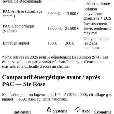
réversible)
Recommandé
méditerranéenne
Solution
PAC Air/Eau (chauffage
8 600
€
13 800
€
polyvalente
central)
chauffage + ECS
Investissement
PAC Géothermique
13 000
€
21 600
€
élevé, rendement
(sol/eau)
maximal
Obligatoire tous
Entretien annuel
130
€
260
€
les 2 ans
minimum
* Prix relevés en
2026
pour le département
La Réunion
(
974
). Les
écarts s'expliquent par la surface à chauffer, le type d'émetteurs
existants et la difficulté d'accès au chantier.
Comparatif énergétique avant / après
PAC —
Ste Rose
Simulation pour un logement de
105
m² (
1975-2000
), chauffage
gaz
naturel
→ PAC Air/Eau,
tarifs nationaux
.
Système
Avec
Indicateur
Économie