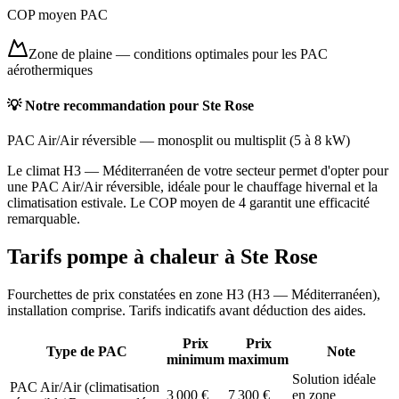
COP moyen PAC
Zone de plaine
—
conditions optimales pour les PAC
aérothermiques
💡 Notre recommandation pour
Ste Rose
PAC Air/Air réversible
—
monosplit ou multisplit
(
5 à 8 kW
)
Le climat H3 — Méditerranéen de votre secteur permet d'opter pour
une PAC Air/Air réversible, idéale pour le chauffage hivernal et la
climatisation estivale. Le COP moyen de 4 garantit une efficacité
remarquable.
Tarifs pompe à chaleur à
Ste Rose
Fourchettes de prix constatées en zone
H3
(
H3 — Méditerranéen
),
installation comprise. Tarifs indicatifs avant déduction des aides.
Prix
Prix
Type de PAC
Note
minimum
maximum
Solution idéale
PAC Air/Air (climatisation
3 000
€
7 300
€
en zone