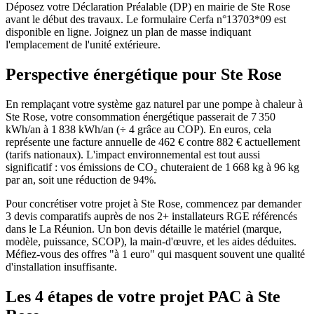
Déposez votre Déclaration Préalable (DP) en mairie de Ste Rose
avant le début des travaux. Le formulaire Cerfa n°13703*09 est
disponible en ligne. Joignez un plan de masse indiquant
l'emplacement de l'unité extérieure.
Perspective énergétique pour
Ste Rose
En remplaçant votre système gaz naturel par une pompe à chaleur à
Ste Rose, votre consommation énergétique passerait de 7 350
kWh/an à 1 838 kWh/an (÷ 4 grâce au COP). En euros, cela
représente une facture annuelle de 462 € contre 882 € actuellement
(tarifs nationaux). L'impact environnemental est tout aussi
significatif : vos émissions de CO₂ chuteraient de 1 668 kg à 96 kg
par an, soit une réduction de 94%.
Pour concrétiser votre projet à Ste Rose, commencez par demander
3 devis comparatifs auprès de nos 2+ installateurs RGE référencés
dans le La Réunion. Un bon devis détaille le matériel (marque,
modèle, puissance, SCOP), la main-d'œuvre, et les aides déduites.
Méfiez-vous des offres "à 1 euro" qui masquent souvent une qualité
d'installation insuffisante.
Les 4 étapes de votre projet PAC à
Ste