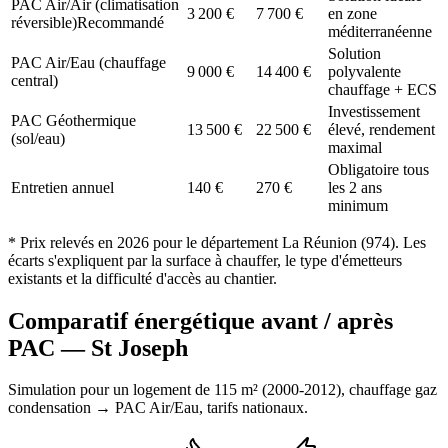
PAC Air/Air (climatisation
3 200
€
7 700
€
en zone
réversible)
Recommandé
méditerranéenne
Solution
PAC Air/Eau (chauffage
9 000
€
14 400
€
polyvalente
central)
chauffage + ECS
Investissement
PAC Géothermique
13 500
€
22 500
€
élevé, rendement
(sol/eau)
maximal
Obligatoire tous
Entretien annuel
140
€
270
€
les 2 ans
minimum
* Prix relevés en
2026
pour le département
La Réunion
(
974
). Les
écarts s'expliquent par la surface à chauffer, le type d'émetteurs
existants et la difficulté d'accès au chantier.
Comparatif énergétique avant / après
PAC —
St Joseph
Simulation pour un logement de
115
m² (
2000-2012
), chauffage
gaz
condensation
→ PAC Air/Eau,
tarifs nationaux
.