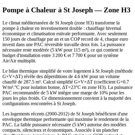
Pompe à Chaleur à
St Joseph
— Zone
H3
Le climat méditerranéen de St Joseph (zone H3) transforme la
pompe à chaleur en investissement double : chauffage hivernal
économique et climatisation estivale performante. Avec seulement
150 jours de chauffage par an et un COP record de 4, chaque euro
investi dans une PAC réversible travaille deux fois. La puissance
nécessaire reste modérée (5 kW pour 115 m²), ce qui contient le
budget d'installation entre 3 200 € et 7 700 € pour un système
Air/Air multisplit.
Le bilan thermique simplifié de votre logement à St Joseph (méthode
G×V×ΔT) révèle des déperditions de 4.6 kW pour un volume
chauffé de 287.5 m³. Calcul simplifié G×V×ΔT (coefficient G=0.7
W/m³.°C pour isolation bonne, ΔT=23°C en zone H3). La puissance
PAC recommandée de 5 kW intègre une marge de 10% pour les
jours les plus froids. Ce dimensionnement convient à la majorité des
configurations rencontrées à St Joseph.
Les logements récents (2000-2012) de St Joseph bénéficient d'une
enveloppe thermique performante qui maximise le rendement de la
PAC. La faible puissance nécessaire (5 kW) autorise des modèles
compacts, silencieux et économiques. Associée à un plancher