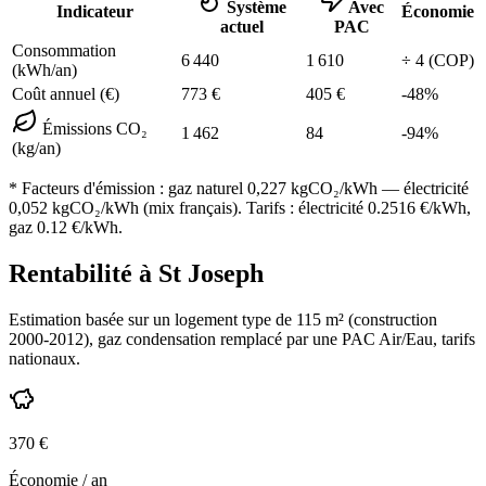
Système
Avec
Indicateur
Économie
actuel
PAC
Consommation
6 440
1 610
÷
4
(COP)
(kWh/an)
Coût annuel (€)
773
€
405
€
-
48
%
Émissions CO₂
1 462
84
-
94
%
(kg/an)
* Facteurs d'émission :
gaz naturel 0,227
kgCO₂/kWh — électricité
0,052 kgCO₂/kWh (mix français). Tarifs : électricité
0.2516
€/kWh,
gaz
0.12
€/kWh.
Rentabilité à
St Joseph
Estimation basée sur un logement type de
115
m² (construction
2000-2012
),
gaz condensation
remplacé par une PAC Air/Eau,
tarifs
nationaux
.
370
€
Économie / an