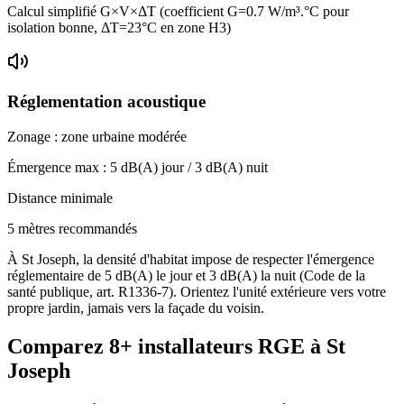
Calcul simplifié G×V×ΔT (coefficient G=0.7 W/m³.°C pour
isolation bonne, ΔT=23°C en zone H3)
Réglementation acoustique
Zonage :
zone urbaine modérée
Émergence max :
5
dB(A) jour /
3
dB(A) nuit
Distance minimale
5 mètres recommandés
À St Joseph, la densité d'habitat impose de respecter l'émergence
réglementaire de 5 dB(A) le jour et 3 dB(A) la nuit (Code de la
santé publique, art. R1336-7). Orientez l'unité extérieure vers votre
propre jardin, jamais vers la façade du voisin.
Comparez
8+
installateurs RGE à
St
Joseph