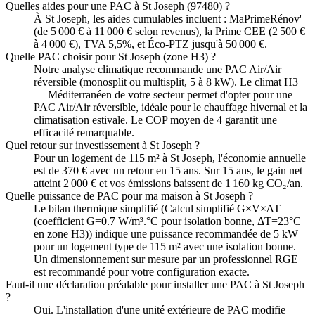
Quelles aides pour une PAC à St Joseph (97480) ?
À St Joseph, les aides cumulables incluent : MaPrimeRénov'
(de 5 000 € à 11 000 € selon revenus), la Prime CEE (2 500 €
à 4 000 €), TVA 5,5%, et Éco-PTZ jusqu'à 50 000 €.
Quelle PAC choisir pour St Joseph (zone H3) ?
Notre analyse climatique recommande une PAC Air/Air
réversible (monosplit ou multisplit, 5 à 8 kW). Le climat H3
— Méditerranéen de votre secteur permet d'opter pour une
PAC Air/Air réversible, idéale pour le chauffage hivernal et la
climatisation estivale. Le COP moyen de 4 garantit une
efficacité remarquable.
Quel retour sur investissement à St Joseph ?
Pour un logement de 115 m² à St Joseph, l'économie annuelle
est de 370 € avec un retour en 15 ans. Sur 15 ans, le gain net
atteint 2 000 € et vos émissions baissent de 1 160 kg CO₂/an.
Quelle puissance de PAC pour ma maison à St Joseph ?
Le bilan thermique simplifié (Calcul simplifié G×V×ΔT
(coefficient G=0.7 W/m³.°C pour isolation bonne, ΔT=23°C
en zone H3)) indique une puissance recommandée de 5 kW
pour un logement type de 115 m² avec une isolation bonne.
Un dimensionnement sur mesure par un professionnel RGE
est recommandé pour votre configuration exacte.
Faut-il une déclaration préalable pour installer une PAC à St Joseph
?
Oui. L'installation d'une unité extérieure de PAC modifie