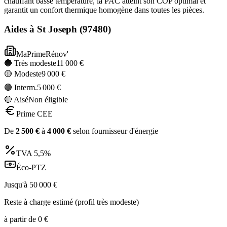
chauffant basse température, la PAC atteint son COP optimal et
garantit un confort thermique homogène dans toutes les pièces.
Aides à
St Joseph
(
97480
)
MaPrimeRénov'
🔵 Très modeste
11 000
€
🟡 Modeste
9 000
€
🟣 Interm.
5 000
€
🔴 Aisé
Non éligible
Prime CEE
De
2 500
€
à
4 000
€
selon fournisseur d'énergie
TVA
5,5%
Éco-PTZ
Jusqu'à
50 000
€
Reste à charge estimé (profil très modeste)
à partir de
0
€