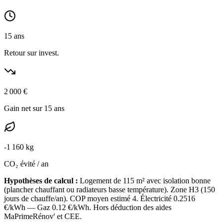
15
ans
Retour sur invest.
2 000
€
Gain net sur 15 ans
-
1 160
kg
CO₂ évité / an
Hypothèses de calcul :
Logement de
115
m² avec isolation
bonne
(
plancher chauffant ou radiateurs basse température
). Zone
H3
(
150
jours de chauffe/an). COP moyen estimé
4
. Électricité
0.2516
€/kWh — Gaz
0.12
€/kWh. Hors déduction des aides
MaPrimeRénov' et CEE.