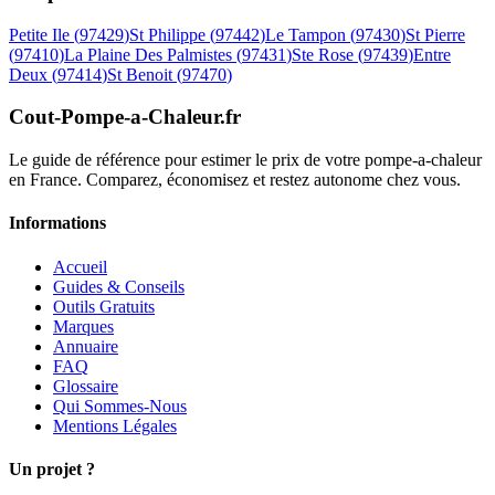
Petite Ile
(
97429
)
St Philippe
(
97442
)
Le Tampon
(
97430
)
St Pierre
(
97410
)
La Plaine Des Palmistes
(
97431
)
Ste Rose
(
97439
)
Entre
Deux
(
97414
)
St Benoit
(
97470
)
Cout-Pompe-a-Chaleur
.fr
Le guide de référence pour estimer le prix de votre pompe-a-chaleur
en France. Comparez, économisez et restez autonome chez vous.
Informations
Accueil
Guides & Conseils
Outils Gratuits
Marques
Annuaire
FAQ
Glossaire
Qui Sommes-Nous
Mentions Légales
Un projet ?