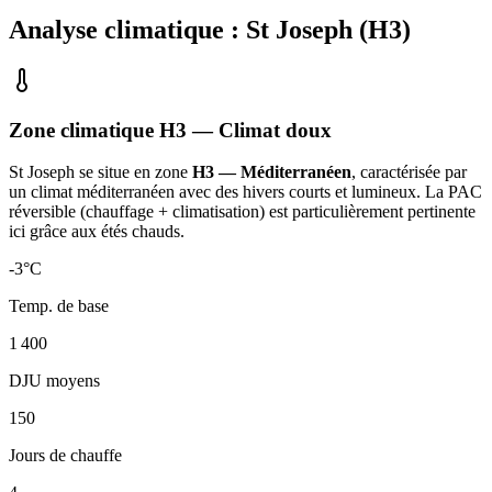
Analyse climatique :
St Joseph
(
H3
)
Zone climatique
H3
— Climat
doux
St Joseph
se situe en zone
H3 — Méditerranéen
, caractérisée par
un
climat méditerranéen avec des hivers courts et lumineux. La PAC
réversible (chauffage + climatisation) est particulièrement pertinente
ici grâce aux étés chauds
.
-3
°C
Temp. de base
1 400
DJU moyens
150
Jours de chauffe