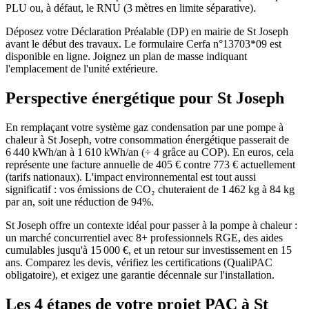
PLU ou, à défaut, le RNU (3 mètres en limite séparative).
Déposez votre Déclaration Préalable (DP) en mairie de St Joseph
avant le début des travaux. Le formulaire Cerfa n°13703*09 est
disponible en ligne. Joignez un plan de masse indiquant
l'emplacement de l'unité extérieure.
Perspective énergétique pour
St Joseph
En remplaçant votre système gaz condensation par une pompe à
chaleur à St Joseph, votre consommation énergétique passerait de
6 440 kWh/an à 1 610 kWh/an (÷ 4 grâce au COP). En euros, cela
représente une facture annuelle de 405 € contre 773 € actuellement
(tarifs nationaux). L'impact environnemental est tout aussi
significatif : vos émissions de CO₂ chuteraient de 1 462 kg à 84 kg
par an, soit une réduction de 94%.
St Joseph offre un contexte idéal pour passer à la pompe à chaleur :
un marché concurrentiel avec 8+ professionnels RGE, des aides
cumulables jusqu'à 15 000 €, et un retour sur investissement en 15
ans. Comparez les devis, vérifiez les certifications (QualiPAC
obligatoire), et exigez une garantie décennale sur l'installation.
Les 4 étapes de votre projet PAC à
St