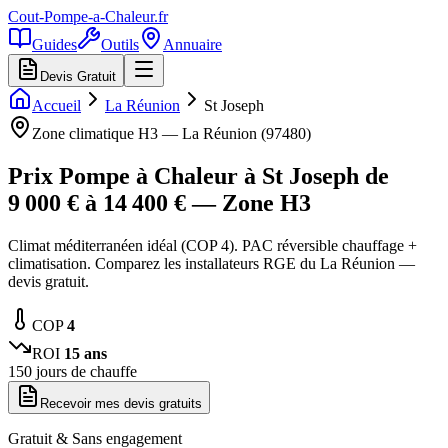
Cout-Pompe-a-Chaleur
.fr
Guides
Outils
Annuaire
Devis Gratuit
Accueil
La Réunion
St Joseph
Zone climatique
H3
—
La Réunion
(
97480
)
Prix Pompe à Chaleur à
St Joseph
de
9 000
€ à
14 400
€ — Zone
H3
Climat méditerranéen idéal (COP 4). PAC réversible chauffage +
climatisation. Comparez les installateurs RGE du La Réunion —
devis gratuit.
COP
4
ROI
15
ans
150
jours de chauffe
Recevoir mes devis gratuits
Gratuit & Sans engagement