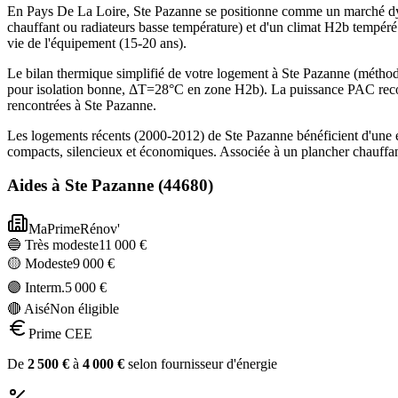
En Pays De La Loire, Ste Pazanne se positionne comme un marché dyn
chauffant ou radiateurs basse température) et d'un climat H2b tempéré
vie de l'équipement (15-20 ans).
Le bilan thermique simplifié de votre logement à Ste Pazanne (mét
pour isolation bonne, ΔT=28°C en zone H2b). La puissance PAC recom
rencontrées à Ste Pazanne.
Les logements récents (2000-2012) de Ste Pazanne bénéficient d'une 
compacts, silencieux et économiques. Associée à un plancher chauffan
Aides à
Ste Pazanne
(
44680
)
MaPrimeRénov'
🔵 Très modeste
11 000
€
🟡 Modeste
9 000
€
🟣 Interm.
5 000
€
🔴 Aisé
Non éligible
Prime CEE
De
2 500
€
à
4 000
€
selon fournisseur d'énergie