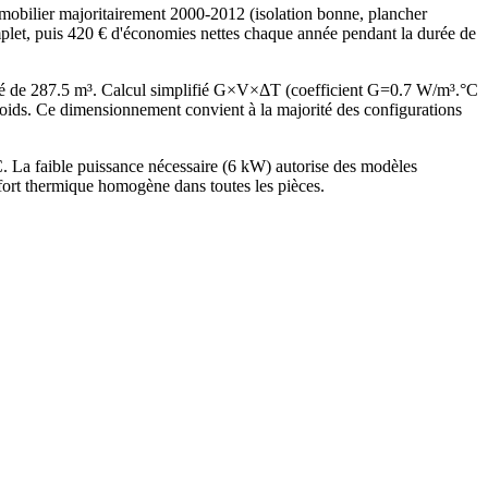
obilier majoritairement 2000-2012 (isolation bonne, plancher
mplet, puis 420 € d'économies nettes chaque année pendant la durée de
fé de 287.5 m³. Calcul simplifié G×V×ΔT (coefficient G=0.7 W/m³.°C
ds. Ce dimensionnement convient à la majorité des configurations
 La faible puissance nécessaire (6 kW) autorise des modèles
fort thermique homogène dans toutes les pièces.