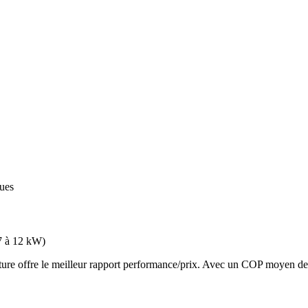
ques
7 à 12 kW
)
 offre le meilleur rapport performance/prix. Avec un COP moyen de 3.