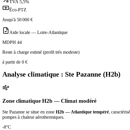
TVA
5,5%
Éco-PTZ
Jusqu'à
50 000
€
Aide locale —
Loire-Atlantique
MDPH 44
Reste à charge estimé (profil très modeste)
à partir de
0
€
Analyse climatique :
Ste Pazanne
(
H2b
)
Zone climatique
H2b
— Climat
modéré
Ste Pazanne
se situe en zone
H2b — Atlantique tempéré
, caractéri
pompes à chaleur aérothermiques
.
-8
°C