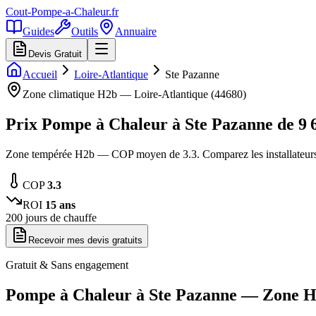
Cout-Pompe-a-Chaleur
.fr
Guides
Outils
Annuaire
Devis Gratuit
Accueil
Loire-Atlantique
Ste Pazanne
Zone climatique
H2b
—
Loire-Atlantique
(
44680
)
Prix Pompe à Chaleur à
Ste Pazanne
de
9 
Zone tempérée H2b — COP moyen de 3.3. Comparez les installateurs
COP
3.3
ROI
15
ans
200
jours de chauffe
Recevoir mes devis gratuits
Gratuit & Sans engagement
Pompe à Chaleur à
Ste Pazanne
— Zone
H