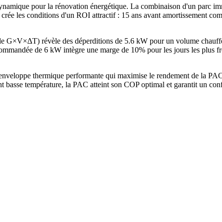
amique pour la rénovation énergétique. La combinaison d'un parc imm
 crée les conditions d'un ROI attractif : 15 ans avant amortissement co
hode G×V×ΔT) révèle des déperditions de 5.6 kW pour un volume chauf
mandée de 6 kW intègre une marge de 10% pour les jours les plus froi
enveloppe thermique performante qui maximise le rendement de la PAC.
t basse température, la PAC atteint son COP optimal et garantit un con