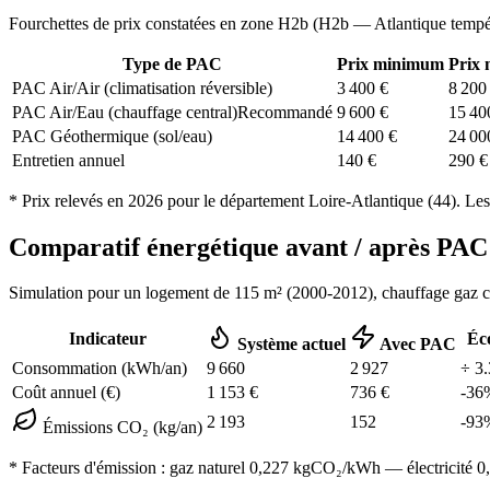
Fourchettes de prix constatées en zone
H2b
(
H2b — Atlantique tempé
Type de PAC
Prix minimum
Prix
PAC Air/Air (climatisation réversible)
3 400
€
8 200
PAC Air/Eau (chauffage central)
Recommandé
9 600
€
15 40
PAC Géothermique (sol/eau)
14 400
€
24 00
Entretien annuel
140
€
290
€
* Prix relevés en
2026
pour le département
Loire-Atlantique
(
44
). Les
Comparatif énergétique avant / après P
Simulation pour un logement de
115
m² (
2000-2012
), chauffage
gaz 
Indicateur
Éc
Système actuel
Avec PAC
Consommation (kWh/an)
9 660
2 927
÷
3.
Coût annuel (€)
1 153
€
736
€
-
36
2 193
152
-
93
Émissions CO₂ (kg/an)
* Facteurs d'émission :
gaz naturel 0,227
kgCO₂/kWh — électricité 0,0