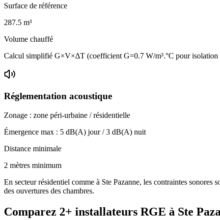
Surface de référence
287.5
m³
Volume chauffé
Calcul simplifié G×V×ΔT (coefficient G=0.7 W/m³.°C pour isolatio
Réglementation acoustique
Zonage :
zone péri-urbaine / résidentielle
Émergence max :
5
dB(A) jour /
3
dB(A) nuit
Distance minimale
2 mètres minimum
En secteur résidentiel comme à Ste Pazanne, les contraintes sonores son
des ouvertures des chambres.
Comparez
2+
installateurs RGE à
Ste Paz