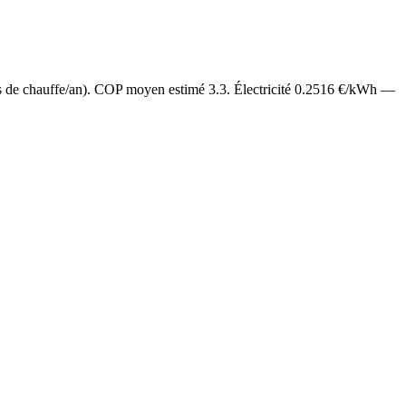
s de chauffe/an). COP moyen estimé
3.3
. Électricité
0.2516
€/kWh —