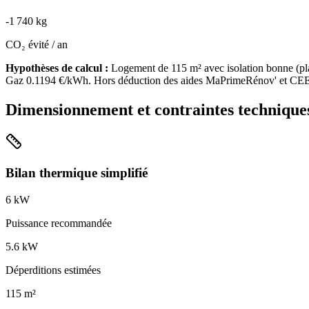
-
1 740
kg
CO₂ évité / an
Hypothèses de calcul :
Logement de
115
m² avec isolation
bonne
(
pl
Gaz
0.1194
€/kWh. Hors déduction des aides MaPrimeRénov' et CEE
Dimensionnement et contraintes technique
Bilan thermique simplifié
6
kW
Puissance recommandée
5.6
kW
Déperditions estimées
115
m²