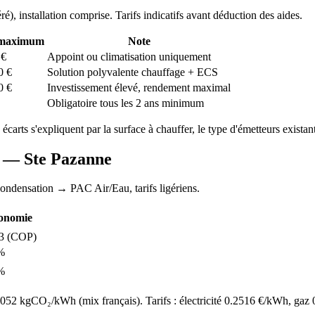
ré
), installation comprise. Tarifs indicatifs avant déduction des aides.
 maximum
Note
€
Appoint ou climatisation uniquement
0
€
Solution polyvalente chauffage + ECS
0
€
Investissement élevé, rendement maximal
Obligatoire tous les 2 ans minimum
 écarts s'expliquent par la surface à chauffer, le type d'émetteurs existant
AC —
Ste Pazanne
condensation
→ PAC Air/Eau,
tarifs ligériens
.
onomie
3
(COP)
%
%
52 kgCO₂/kWh (mix français). Tarifs : électricité
0.2516
€/kWh, gaz