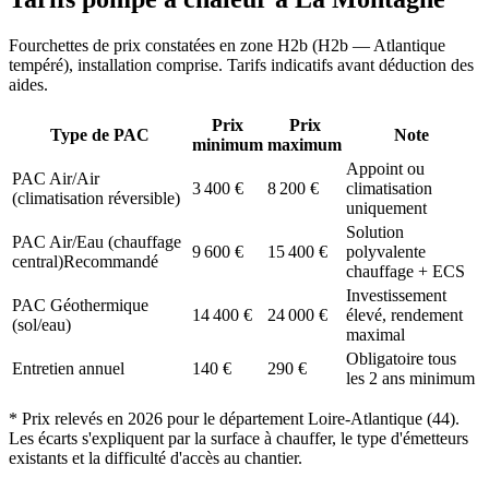
Fourchettes de prix constatées en zone
H2b
(
H2b — Atlantique
tempéré
), installation comprise. Tarifs indicatifs avant déduction des
aides.
Prix
Prix
Type de PAC
Note
minimum
maximum
Appoint ou
PAC Air/Air
3 400
€
8 200
€
climatisation
(climatisation réversible)
uniquement
Solution
PAC Air/Eau (chauffage
9 600
€
15 400
€
polyvalente
central)
Recommandé
chauffage + ECS
Investissement
PAC Géothermique
14 400
€
24 000
€
élevé, rendement
(sol/eau)
maximal
Obligatoire tous
Entretien annuel
140
€
290
€
les 2 ans minimum
* Prix relevés en
2026
pour le département
Loire-Atlantique
(
44
).
Les écarts s'expliquent par la surface à chauffer, le type d'émetteurs
existants et la difficulté d'accès au chantier.