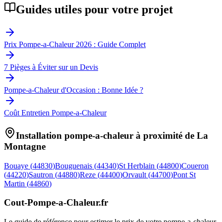
Guides utiles pour votre projet
Prix Pompe-a-Chaleur 2026 : Guide Complet
7 Pièges à Éviter sur un Devis
Pompe-a-Chaleur d'Occasion : Bonne Idée ?
Coût Entretien Pompe-a-Chaleur
Installation pompe-a-chaleur à proximité de
La
Montagne
Bouaye
(
44830
)
Bouguenais
(
44340
)
St Herblain
(
44800
)
Coueron
(
44220
)
Sautron
(
44880
)
Reze
(
44400
)
Orvault
(
44700
)
Pont St
Martin
(
44860
)
Cout-Pompe-a-Chaleur
.fr
Le guide de référence pour estimer le prix de votre pompe-a-chaleur