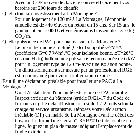
Avec un COP moyen de 3.3, elle couvre efficacement vos
besoins sur 200 jours de chauffe.
Quel retour sur investissement à La Montagne ?
Pour un logement de 120 m² à La Montagne, l'économie
annuelle est de 440 € avec un retour en 15 ans. Sur 15 ans, le
gain net atteint 2 000 € et vos émissions baissent de 1 810 kg
CO₂/an.
Quelle puissance de PAC pour ma maison à La Montagne ?
Le bilan thermique simplifié (Calcul simplifié G×V×ΔT
(coefficient G=0.7 W/m³.°C pour isolation bonne, ΔT=28°C
en zone H2b)) indique une puissance recommandée de 6 kW
pour un logement type de 120 m² avec une isolation bonne.
Un dimensionnement sur mesure par un professionnel RGE
est recommandé pour votre configuration exacte.
Faut-il une déclaration préalable pour installer une PAC à La
Montagne ?
Oui. L'installation d'une unité extérieure de PAC modifie
l'aspect extérieur du bâtiment (article R421-17 du Code de
l'urbanisme). Le délai d'instruction est de 1 à 2 mois selon la
charge du service urbanisme. Déposez votre Déclaration
Préalable (DP) en mairie de La Montagne avant le début des
travaux. Le formulaire Cerfa n°13703*09 est disponible en
ligne. Joignez un plan de masse indiquant l'emplacement de
l'unité extérieure.