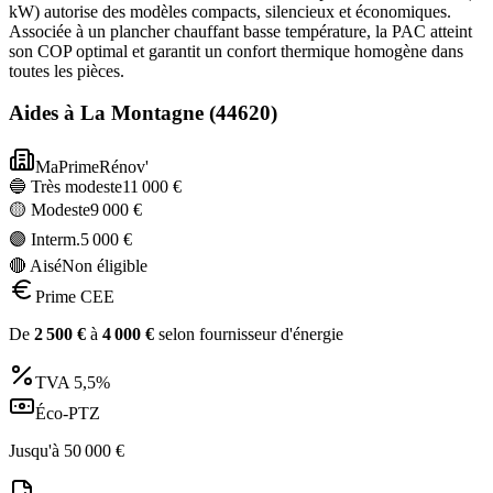
kW) autorise des modèles compacts, silencieux et économiques.
Associée à un plancher chauffant basse température, la PAC atteint
son COP optimal et garantit un confort thermique homogène dans
toutes les pièces.
Aides à
La Montagne
(
44620
)
MaPrimeRénov'
🔵 Très modeste
11 000
€
🟡 Modeste
9 000
€
🟣 Interm.
5 000
€
🔴 Aisé
Non éligible
Prime CEE
De
2 500
€
à
4 000
€
selon fournisseur d'énergie
TVA
5,5%
Éco-PTZ
Jusqu'à
50 000
€