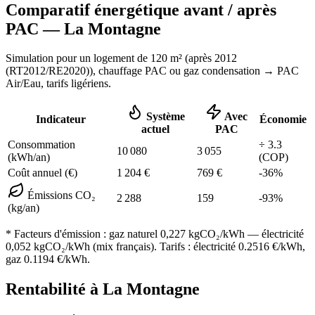
Comparatif énergétique avant / après
PAC —
La Montagne
Simulation pour un logement de
120
m² (
après 2012
(RT2012/RE2020)
), chauffage
PAC ou gaz condensation
→ PAC
Air/Eau,
tarifs ligériens
.
Système
Avec
Indicateur
Économie
actuel
PAC
Consommation
÷
3.3
10 080
3 055
(kWh/an)
(COP)
Coût annuel (€)
1 204
€
769
€
-
36
%
Émissions CO₂
2 288
159
-
93
%
(kg/an)
* Facteurs d'émission :
gaz naturel 0,227
kgCO₂/kWh — électricité
0,052 kgCO₂/kWh (mix français). Tarifs : électricité
0.2516
€/kWh,
gaz
0.1194
€/kWh.
Rentabilité à
La Montagne