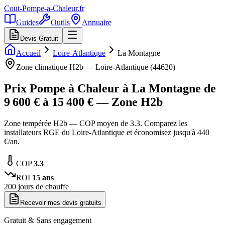
Cout-Pompe-a-Chaleur
.fr
Guides
Outils
Annuaire
Devis Gratuit
Accueil
Loire-Atlantique
La Montagne
Zone climatique
H2b
—
Loire-Atlantique
(
44620
)
Prix Pompe à Chaleur à
La Montagne
de
9 600
€ à
15 400
€ — Zone
H2b
Zone tempérée H2b — COP moyen de 3.3. Comparez les
installateurs RGE du Loire-Atlantique et économisez jusqu'à 440
€/an.
COP
3.3
ROI
15
ans
200
jours de chauffe
Recevoir mes devis gratuits
Gratuit & Sans engagement