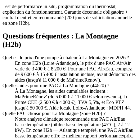
Test de performance in-situ, programmation du thermostat,
explication du fonctionnement. Garantie décennale obligatoire +
contrat d'entretien recommandé (200 jours de sollicitation annuelle
en zone H2b).
Questions fréquentes :
La Montagne
(
H2b
)
Quel est le prix d'une pompe à chaleur à La Montagne en 2026 ?
En zone H2b (Loire-Atlantique), le prix d'une PAC Air/Air
varie de 3 400 € à 8 200 €. Pour une PAC Air/Eau, comptez
de 9 600 € à 15 400 € installation incluse, avant déduction des
aides (jusqu'à 11 000 € de MaPrimeRénov').
Quelles aides pour une PAC à La Montagne (44620) ?
À La Montagne, les aides cumulables incluent :
MaPrimeRénov' (de 5 000 € à 11 000 € selon revenus), la
Prime CEE (2 500 € à 4 000 €), TVA 5,5%, et Éco-PTZ
jusqu'à 50 000 €. Aide locale Loire-Atlantique : MDPH 44.
Quelle PAC choisir pour La Montagne (zone H2b) ?
Notre analyse climatique recommande une PAC Air/Eau
basse température (bibloc basse température (45°C), 7 à 12
kW). En zone H2b — Atlantique tempéré, une PAC Air/Eau
basse température offre le meilleur rapport performance/prix.