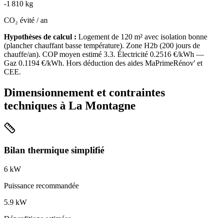
-
1 810
kg
CO₂ évité / an
Hypothèses de calcul :
Logement de
120
m² avec isolation
bonne
(
plancher chauffant basse température
). Zone
H2b
(
200
jours de
chauffe/an). COP moyen estimé
3.3
. Électricité
0.2516
€/kWh —
Gaz
0.1194
€/kWh. Hors déduction des aides MaPrimeRénov' et
CEE.
Dimensionnement et contraintes
techniques à
La Montagne
Bilan thermique simplifié
6
kW
Puissance recommandée
5.9
kW