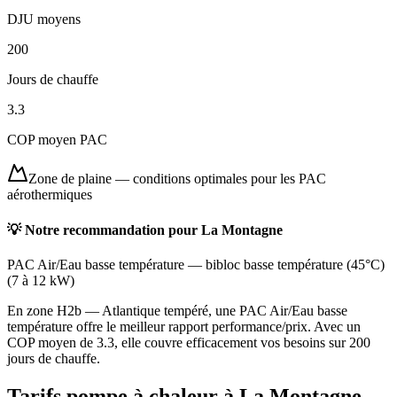
DJU moyens
200
Jours de chauffe
3.3
COP moyen PAC
Zone de plaine
—
conditions optimales pour les PAC
aérothermiques
💡 Notre recommandation pour
La Montagne
PAC Air/Eau basse température
—
bibloc basse température (45°C)
(
7 à 12 kW
)
En zone H2b — Atlantique tempéré, une PAC Air/Eau basse
température offre le meilleur rapport performance/prix. Avec un
COP moyen de 3.3, elle couvre efficacement vos besoins sur 200
jours de chauffe.
Tarifs pompe à chaleur à
La Montagne