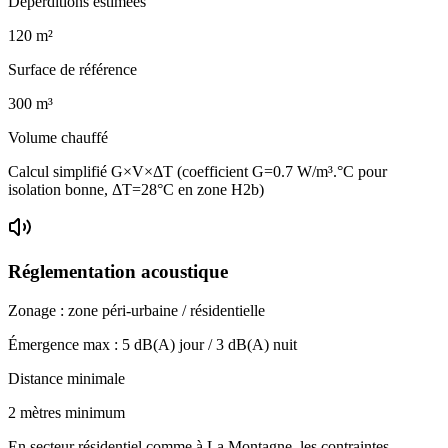
Déperditions estimées
120
m²
Surface de référence
300
m³
Volume chauffé
Calcul simplifié G×V×ΔT (coefficient G=0.7 W/m³.°C pour
isolation bonne, ΔT=28°C en zone H2b)
Réglementation acoustique
Zonage :
zone péri-urbaine / résidentielle
Émergence max :
5
dB(A) jour /
3
dB(A) nuit
Distance minimale
2 mètres minimum
En secteur résidentiel comme à La Montagne, les contraintes