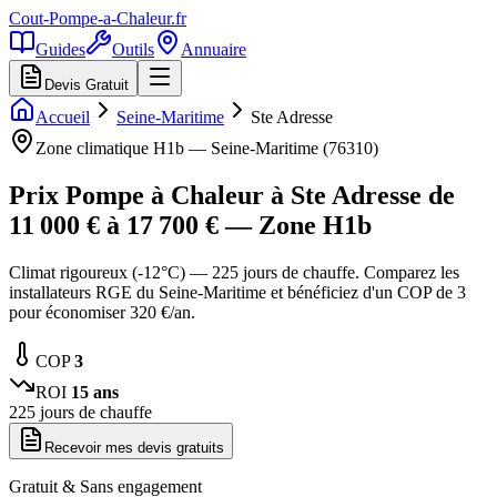
Cout-Pompe-a-Chaleur
.fr
Guides
Outils
Annuaire
Devis Gratuit
Accueil
Seine-Maritime
Ste Adresse
Zone climatique
H1b
—
Seine-Maritime
(
76310
)
Prix Pompe à Chaleur à
Ste Adresse
de
11 000
€ à
17 700
€ — Zone
H1b
Climat rigoureux (-12°C) — 225 jours de chauffe. Comparez les
installateurs RGE du Seine-Maritime et bénéficiez d'un COP de 3
pour économiser 320 €/an.
COP
3
ROI
15
ans
225
jours de chauffe
Recevoir mes devis gratuits
Gratuit & Sans engagement