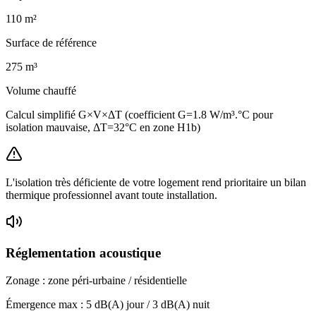
110
m²
Surface de référence
275
m³
Volume chauffé
Calcul simplifié G×V×ΔT (coefficient G=1.8 W/m³.°C pour
isolation mauvaise, ΔT=32°C en zone H1b)
L'isolation très déficiente de votre logement rend prioritaire un bilan
thermique professionnel avant toute installation.
Réglementation acoustique
Zonage :
zone péri-urbaine / résidentielle
Émergence max :
5
dB(A) jour /
3
dB(A) nuit