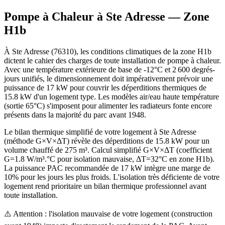
Pompe à Chaleur à
Ste Adresse
— Zone
H1b
À Ste Adresse (76310), les conditions climatiques de la zone H1b
dictent le cahier des charges de toute installation de pompe à chaleur.
Avec une température extérieure de base de -12°C et 2 600 degrés-
jours unifiés, le dimensionnement doit impérativement prévoir une
puissance de 17 kW pour couvrir les déperditions thermiques de
15.8 kW d'un logement type. Les modèles air/eau haute température
(sortie 65°C) s'imposent pour alimenter les radiateurs fonte encore
présents dans la majorité du parc avant 1948.
Le bilan thermique simplifié de votre logement à Ste Adresse
(méthode G×V×ΔT) révèle des déperditions de 15.8 kW pour un
volume chauffé de 275 m³. Calcul simplifié G×V×ΔT (coefficient
G=1.8 W/m³.°C pour isolation mauvaise, ΔT=32°C en zone H1b).
La puissance PAC recommandée de 17 kW intègre une marge de
10% pour les jours les plus froids. L'isolation très déficiente de votre
logement rend prioritaire un bilan thermique professionnel avant
toute installation.
⚠️ Attention : l'isolation mauvaise de votre logement (construction