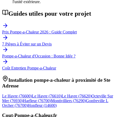
l'unité extérieure.
Guides utiles pour votre projet
Prix Pompe-a-Chaleur 2026 : Guide Complet
7 Pièges à Éviter sur un Devis
Pompe-a-Chaleur d'Occasion : Bonne Idée ?
Coût Entretien Pompe-a-Chaleur
Installation pompe-a-chaleur à proximité de
Ste
Adresse
Le Havre
(
76600
)
Le Havre
(
76610
)
Le Havre
(
76620
)
Octeville Sur
Mer
(
76930
)
Harfleur
(
76700
)
Montivilliers
(
76290
)
Gonfreville L
Orcher
(
76700
)
Honfleur
(
14600
)
Cout-Pompe-a-Chaleur
.fr