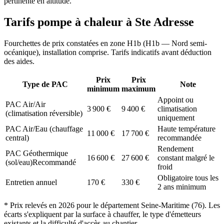
pertinente en altitude.
Tarifs pompe à chaleur à
Ste Adresse
Fourchettes de prix constatées en zone
H1b
(
H1b — Nord semi-
océanique
), installation comprise. Tarifs indicatifs avant déduction
des aides.
Prix
Prix
Type de PAC
Note
minimum
maximum
Appoint ou
PAC Air/Air
3 900
€
9 400
€
climatisation
(climatisation réversible)
uniquement
PAC Air/Eau (chauffage
Haute température
11 000
€
17 700
€
central)
recommandée
Rendement
PAC Géothermique
16 600
€
27 600
€
constant malgré le
(sol/eau)
Recommandé
froid
Obligatoire tous les
Entretien annuel
170
€
330
€
2 ans minimum
* Prix relevés en
2026
pour le département
Seine-Maritime
(
76
). Les
écarts s'expliquent par la surface à chauffer, le type d'émetteurs
existants et la difficulté d'accès au chantier.