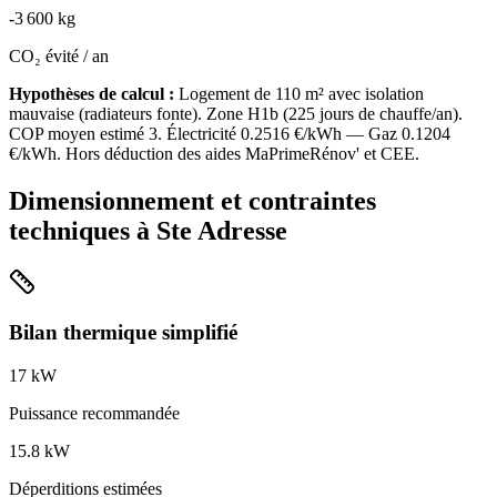
-
3 600
kg
CO₂ évité / an
Hypothèses de calcul :
Logement de
110
m² avec isolation
mauvaise
(
radiateurs fonte
). Zone
H1b
(
225
jours de chauffe/an).
COP moyen estimé
3
. Électricité
0.2516
€/kWh — Gaz
0.1204
€/kWh. Hors déduction des aides MaPrimeRénov' et CEE.
Dimensionnement et contraintes
techniques à
Ste Adresse
Bilan thermique simplifié
17
kW
Puissance recommandée
15.8
kW
Déperditions estimées