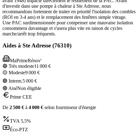
avant 1948) impacte directement le rendement de la PAC. Avant
d'investir dans une pompe à chaleur à Ste Adresse, nous
recommandons fortement de traiter en priorité l'isolation des combles
(ROI en 3-4 ans) et le remplacement des fenêtres simple vitrage.
Une PAC surdimensionnée pour compenser une mauvaise isolation
consommera davantage et s'usera plus vite en raison de cycles
marche/arrêt trop fréquents.
Aides à
Ste Adresse
(
76310
)
MaPrimeRénov'
🔵 Très modeste
11 000
€
🟡 Modeste
9 000
€
🟣 Interm.
5 000
€
🔴 Aisé
Non éligible
Prime CEE
De
2 500
€
à
4 000
€
selon fournisseur d'énergie
TVA
5,5%
Éco-PTZ