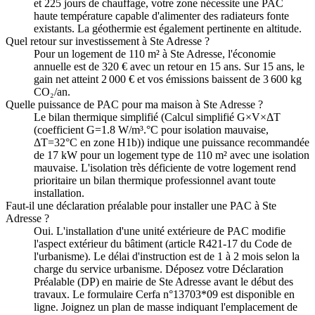
et 225 jours de chauffage, votre zone nécessite une PAC
haute température capable d'alimenter des radiateurs fonte
existants. La géothermie est également pertinente en altitude.
Quel retour sur investissement à Ste Adresse ?
Pour un logement de 110 m² à Ste Adresse, l'économie
annuelle est de 320 € avec un retour en 15 ans. Sur 15 ans, le
gain net atteint 2 000 € et vos émissions baissent de 3 600 kg
CO₂/an.
Quelle puissance de PAC pour ma maison à Ste Adresse ?
Le bilan thermique simplifié (Calcul simplifié G×V×ΔT
(coefficient G=1.8 W/m³.°C pour isolation mauvaise,
ΔT=32°C en zone H1b)) indique une puissance recommandée
de 17 kW pour un logement type de 110 m² avec une isolation
mauvaise. L'isolation très déficiente de votre logement rend
prioritaire un bilan thermique professionnel avant toute
installation.
Faut-il une déclaration préalable pour installer une PAC à Ste
Adresse ?
Oui. L'installation d'une unité extérieure de PAC modifie
l'aspect extérieur du bâtiment (article R421-17 du Code de
l'urbanisme). Le délai d'instruction est de 1 à 2 mois selon la
charge du service urbanisme. Déposez votre Déclaration
Préalable (DP) en mairie de Ste Adresse avant le début des
travaux. Le formulaire Cerfa n°13703*09 est disponible en
ligne. Joignez un plan de masse indiquant l'emplacement de