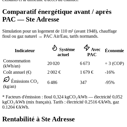
Comparatif énergétique avant / après
PAC —
Ste Adresse
Simulation pour un logement de
110
m² (
avant 1948
), chauffage
fioul ou gaz naturel
→ PAC Air/Eau,
tarifs normands
.
Système
Avec
Indicateur
Économie
actuel
PAC
Consommation
20 020
6 673
÷
3
(COP)
(kWh/an)
Coût annuel (€)
2 002
€
1 679
€
-
16
%
Émissions CO₂
6 486
347
-
95
%
(kg/an)
* Facteurs d'émission :
fioul 0,324
kgCO₂/kWh — électricité 0,052
kgCO₂/kWh (mix français). Tarifs : électricité
0.2516
€/kWh, gaz
0.1204
€/kWh.
Rentabilité à
Ste Adresse