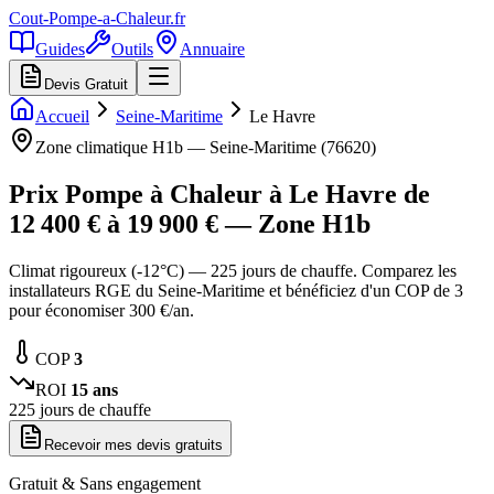
Cout-Pompe-a-Chaleur
.fr
Guides
Outils
Annuaire
Devis Gratuit
Accueil
Seine-Maritime
Le Havre
Zone climatique
H1b
—
Seine-Maritime
(
76620
)
Prix Pompe à Chaleur à
Le Havre
de
12 400
€ à
19 900
€ — Zone
H1b
Climat rigoureux (-12°C) — 225 jours de chauffe. Comparez les
installateurs RGE du Seine-Maritime et bénéficiez d'un COP de 3
pour économiser 300 €/an.
COP
3
ROI
15
ans
225
jours de chauffe
Recevoir mes devis gratuits
Gratuit & Sans engagement