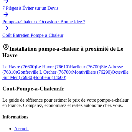
7 Pièges à Éviter sur un Devis
Pompe-a-Chaleur d'Occasion : Bonne Idée ?
Coût Entretien Pompe-a-Chaleur
Installation pompe-a-chaleur à proximité de
Le
Havre
Le Havre
(
76600
)
Le Havre
(
76610
)
Harfleur
(
76700
)
Ste Adresse
(
76310
)
Gonfreville L Orcher
(
76700
)
Montivilliers
(
76290
)
Octeville
Sur Mer
(
76930
)
Honfleur
(
14600
)
Cout-Pompe-a-Chaleur
.fr
Le guide de référence pour estimer le prix de votre pompe-a-chaleur
en France. Comparez, économisez et restez autonome chez vous.
Informations
Accueil