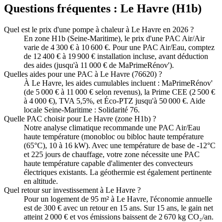
Questions fréquentes :
Le Havre
(
H1b
)
Quel est le prix d'une pompe à chaleur à Le Havre en 2026 ?
En zone H1b (Seine-Maritime), le prix d'une PAC Air/Air
varie de 4 300 € à 10 600 €. Pour une PAC Air/Eau, comptez
de 12 400 € à 19 900 € installation incluse, avant déduction
des aides (jusqu'à 11 000 € de MaPrimeRénov').
Quelles aides pour une PAC à Le Havre (76620) ?
À Le Havre, les aides cumulables incluent : MaPrimeRénov'
(de 5 000 € à 11 000 € selon revenus), la Prime CEE (2 500 €
à 4 000 €), TVA 5,5%, et Éco-PTZ jusqu'à 50 000 €. Aide
locale Seine-Maritime : Solidarité 76.
Quelle PAC choisir pour Le Havre (zone H1b) ?
Notre analyse climatique recommande une PAC Air/Eau
haute température (monobloc ou bibloc haute température
(65°C), 10 à 16 kW). Avec une température de base de -12°C
et 225 jours de chauffage, votre zone nécessite une PAC
haute température capable d'alimenter des convecteurs
électriques existants. La géothermie est également pertinente
en altitude.
Quel retour sur investissement à Le Havre ?
Pour un logement de 95 m² à Le Havre, l'économie annuelle
est de 300 € avec un retour en 15 ans. Sur 15 ans, le gain net
atteint 2 000 € et vos émissions baissent de 2 670 kg CO₂/an.