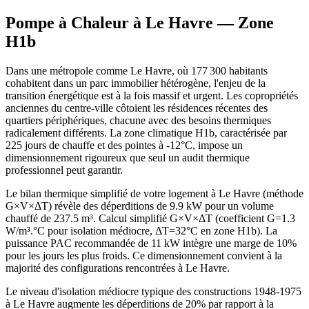
Pompe à Chaleur à
Le Havre
— Zone
H1b
Dans une métropole comme Le Havre, où 177 300 habitants
cohabitent dans un parc immobilier hétérogène, l'enjeu de la
transition énergétique est à la fois massif et urgent. Les copropriétés
anciennes du centre-ville côtoient les résidences récentes des
quartiers périphériques, chacune avec des besoins thermiques
radicalement différents. La zone climatique H1b, caractérisée par
225 jours de chauffe et des pointes à -12°C, impose un
dimensionnement rigoureux que seul un audit thermique
professionnel peut garantir.
Le bilan thermique simplifié de votre logement à Le Havre (méthode
G×V×ΔT) révèle des déperditions de 9.9 kW pour un volume
chauffé de 237.5 m³. Calcul simplifié G×V×ΔT (coefficient G=1.3
W/m³.°C pour isolation médiocre, ΔT=32°C en zone H1b). La
puissance PAC recommandée de 11 kW intègre une marge de 10%
pour les jours les plus froids. Ce dimensionnement convient à la
majorité des configurations rencontrées à Le Havre.
Le niveau d'isolation médiocre typique des constructions 1948-1975
à Le Havre augmente les déperditions de 20% par rapport à la