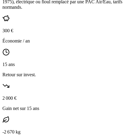
1975
),
électrique ou fioul
remplacé par une PAC Air/Eau,
tarifs
normands
.
300
€
Économie / an
15
ans
Retour sur invest.
2 000
€
Gain net sur 15 ans
-
2 670
kg