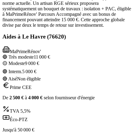
norme actuelle. Un artisan RGE sérieux proposera
systématiquement un bouquet de travaux : isolation + PAC, éligible
à MaPrimeRénov' Parcours Accompagné avec un bonus de
financement pouvant atteindre 15 000 €. Cette approche globale
divise par deux le temps de retour sur investissement.
Aides à
Le Havre
(
76620
)
MaPrimeRénov'
🔵 Très modeste
11 000
€
🟡 Modeste
9 000
€
🟣 Interm.
5 000
€
🔴 Aisé
Non éligible
Prime CEE
De
2 500
€
à
4 000
€
selon fournisseur d'énergie
TVA
5,5%
Éco-PTZ
Jusqu'à
50 000
€