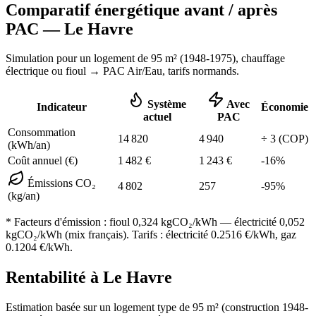
Comparatif énergétique avant / après
PAC —
Le Havre
Simulation pour un logement de
95
m² (
1948-1975
), chauffage
électrique ou fioul
→ PAC Air/Eau,
tarifs normands
.
Système
Avec
Indicateur
Économie
actuel
PAC
Consommation
14 820
4 940
÷
3
(COP)
(kWh/an)
Coût annuel (€)
1 482
€
1 243
€
-
16
%
Émissions CO₂
4 802
257
-
95
%
(kg/an)
* Facteurs d'émission :
fioul 0,324
kgCO₂/kWh — électricité 0,052
kgCO₂/kWh (mix français). Tarifs : électricité
0.2516
€/kWh, gaz
0.1204
€/kWh.
Rentabilité à
Le Havre
Estimation basée sur un logement type de
95
m² (construction
1948-