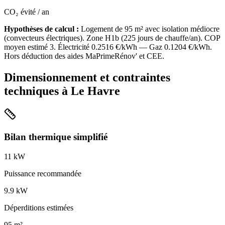
CO₂ évité / an
Hypothèses de calcul :
Logement de
95
m² avec isolation
médiocre
(
convecteurs électriques
). Zone
H1b
(
225
jours de chauffe/an). COP
moyen estimé
3
. Électricité
0.2516
€/kWh — Gaz
0.1204
€/kWh.
Hors déduction des aides MaPrimeRénov' et CEE.
Dimensionnement et contraintes
techniques à
Le Havre
Bilan thermique simplifié
11
kW
Puissance recommandée
9.9
kW
Déperditions estimées
95
m²