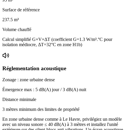
Surface de référence
237.5
m³
Volume chauffé
Calcul simplifié G×V×ΔT (coefficient G=1.3 W/m³.°C pour
isolation médiocre, ΔT=32°C en zone H1b)
Réglementation acoustique
Zonage :
zone urbaine dense
Émergence max :
5
dB(A) jour /
3
dB(A) nuit
Distance minimale
3 mètres minimum des limites de propriété
En zone urbaine dense comme à Le Havre, privilégiez un modèle
avec un niveau sonore ≤ 40 dB(A) à 3 mètres et installez l'unité
extérieure sur des silent-blocs anti-vibrations. Un écran acoustique