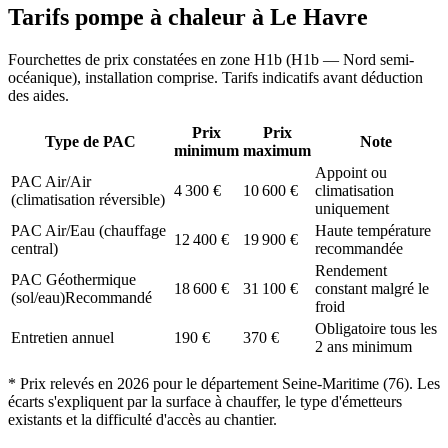
Tarifs pompe à chaleur à
Le Havre
Fourchettes de prix constatées en zone
H1b
(
H1b — Nord semi-
océanique
), installation comprise. Tarifs indicatifs avant déduction
des aides.
Prix
Prix
Type de PAC
Note
minimum
maximum
Appoint ou
PAC Air/Air
4 300
€
10 600
€
climatisation
(climatisation réversible)
uniquement
PAC Air/Eau (chauffage
Haute température
12 400
€
19 900
€
central)
recommandée
Rendement
PAC Géothermique
18 600
€
31 100
€
constant malgré le
(sol/eau)
Recommandé
froid
Obligatoire tous les
Entretien annuel
190
€
370
€
2 ans minimum
* Prix relevés en
2026
pour le département
Seine-Maritime
(
76
). Les
écarts s'expliquent par la surface à chauffer, le type d'émetteurs
existants et la difficulté d'accès au chantier.