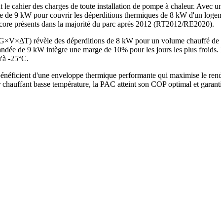
t le cahier des charges de toute installation de pompe à chaleur. Avec u
e de 9 kW pour couvrir les déperditions thermiques de 8 kW d'un logem
encore présents dans la majorité du parc après 2012 (RT2012/RE2020).
de G×V×ΔT) révèle des déperditions de 8 kW pour un volume chauffé d
e de 9 kW intègre une marge de 10% pour les jours les plus froids. La
u'à -25°C.
néficient d'une enveloppe thermique performante qui maximise le rende
chauffant basse température, la PAC atteint son COP optimal et garant