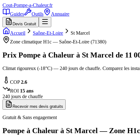
Cout-Pompe-a-Chaleur
.fr
Guides
Outils
Annuaire
Devis Gratuit
Accueil
Saône-Et-Loire
St Marcel
Zone climatique
H1c
—
Saône-Et-Loire
(
71380
)
Prix Pompe à Chaleur à
St Marcel
de
11 0
Climat rigoureux (-18°C) — 240 jours de chauffe. Comparez les inst
COP
2.6
ROI
15
ans
240
jours de chauffe
Recevoir mes devis gratuits
Gratuit & Sans engagement
Pompe à Chaleur à
St Marcel
— Zone
H1