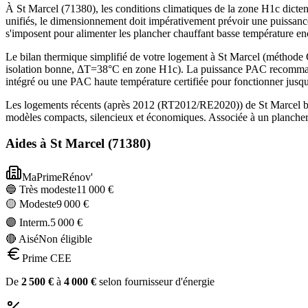
À St Marcel (71380), les conditions climatiques de la zone H1c dicten
unifiés, le dimensionnement doit impérativement prévoir une puissanc
s'imposent pour alimenter les plancher chauffant basse température 
Le bilan thermique simplifié de votre logement à St Marcel (métho
isolation bonne, ΔT=38°C en zone H1c). La puissance PAC recommandé
intégré ou une PAC haute température certifiée pour fonctionner jusq
Les logements récents (après 2012 (RT2012/RE2020)) de St Marcel bé
modèles compacts, silencieux et économiques. Associée à un plancher 
Aides à
St Marcel
(
71380
)
MaPrimeRénov'
🔵 Très modeste
11 000
€
🟡 Modeste
9 000
€
🟣 Interm.
5 000
€
🔴 Aisé
Non éligible
Prime CEE
De
2 500
€
à
4 000
€
selon fournisseur d'énergie