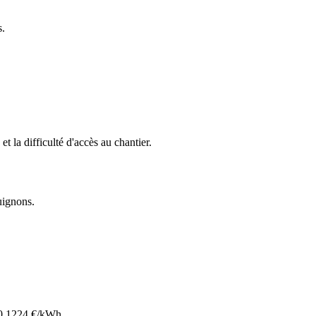
s.
et la difficulté d'accès au chantier.
guignons
.
0.1224
€/kWh.