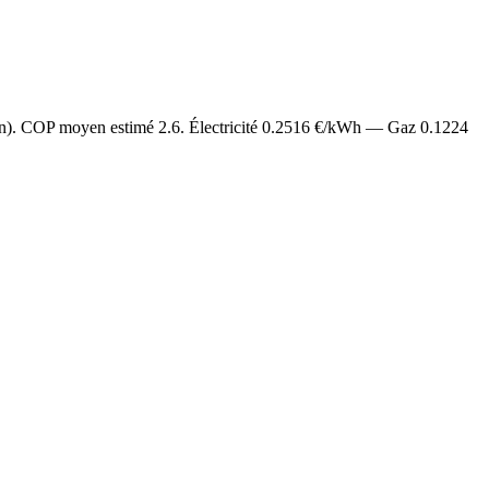
an). COP moyen estimé
2.6
. Électricité
0.2516
€/kWh — Gaz
0.1224