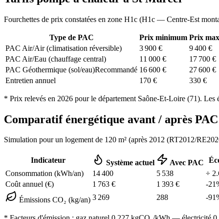
Fourchettes de prix constatées en zone
H1c
(
H1c — Centre-Est mont
Type de PAC
Prix minimum
Prix ma
PAC Air/Air (climatisation réversible)
3 900
€
9 400
€
PAC Air/Eau (chauffage central)
11 000
€
17 700
€
PAC Géothermique (sol/eau)
Recommandé
16 600
€
27 600
€
Entretien annuel
170
€
330
€
* Prix relevés en
2026
pour le département
Saône-Et-Loire
(
71
). Les 
Comparatif énergétique avant / après P
Simulation pour un logement de
120
m² (
après 2012 (RT2012/RE202
Indicateur
Éc
Système actuel
Avec PAC
Consommation (kWh/an)
14 400
5 538
÷
2.
Coût annuel (€)
1 763
€
1 393
€
-
21
3 269
288
-
91
Émissions CO₂ (kg/an)
* Facteurs d'émission :
gaz naturel 0,227
kgCO₂/kWh — électricité 0,0