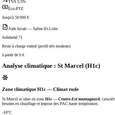
TVA
5,5%
Éco-PTZ
Jusqu'à
50 000
€
Aide locale —
Saône-Et-Loire
Solidarité 71
Reste à charge estimé (profil très modeste)
à partir de
0
€
Analyse climatique :
St Marcel
(
H1c
)
Zone climatique
H1c
— Climat
rude
St Marcel
se situe en zone
H1c — Centre-Est montagnard
, caracté
besoins en chauffage et impose des PAC haute température
.
-18
°C