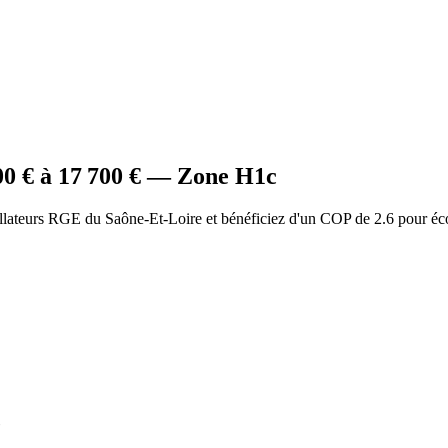
00
€ à
17 700
€ — Zone
H1c
allateurs RGE du Saône-Et-Loire et bénéficiez d'un COP de 2.6 pour éc
c