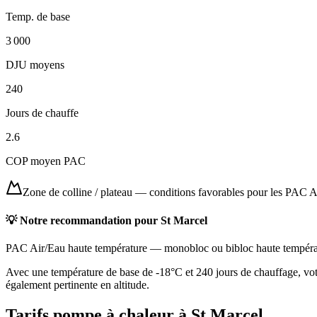
Temp. de base
3 000
DJU moyens
240
Jours de chauffe
2.6
COP moyen PAC
Zone de colline / plateau
—
conditions favorables pour les PAC A
💡 Notre recommandation pour
St Marcel
PAC Air/Eau haute température
—
monobloc ou bibloc haute tempéra
Avec une température de base de -18°C et 240 jours de chauffage, vot
également pertinente en altitude.
Tarifs pompe à chaleur à
St Marcel