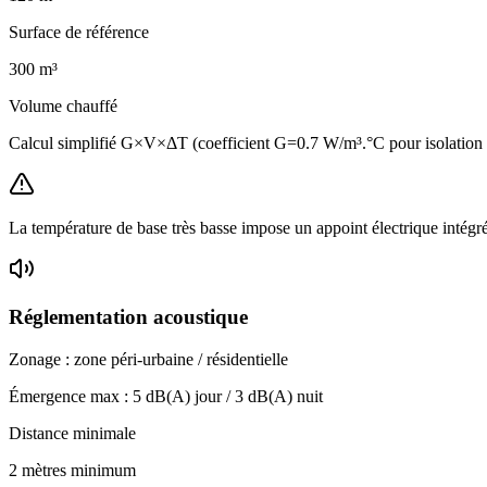
Surface de référence
300
m³
Volume chauffé
Calcul simplifié G×V×ΔT (coefficient G=0.7 W/m³.°C pour isolatio
La température de base très basse impose un appoint électrique intégr
Réglementation acoustique
Zonage :
zone péri-urbaine / résidentielle
Émergence max :
5
dB(A) jour /
3
dB(A) nuit
Distance minimale
2 mètres minimum