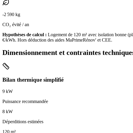
-
2 590
kg
CO₂ évité / an
Hypothèses de calcul :
Logement de
120
m² avec isolation
bonne
(
pl
€/kWh. Hors déduction des aides MaPrimeRénov' et CEE.
Dimensionnement et contraintes technique
Bilan thermique simplifié
9
kW
Puissance recommandée
8
kW
Déperditions estimées
120
m²