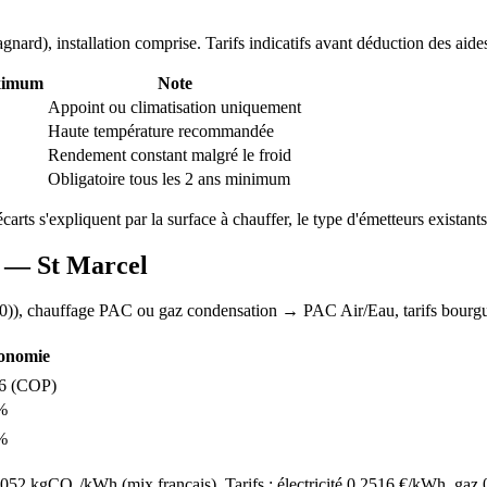
agnard
), installation comprise. Tarifs indicatifs avant déduction des aide
ximum
Note
Appoint ou climatisation uniquement
Haute température recommandée
Rendement constant malgré le froid
Obligatoire tous les 2 ans minimum
écarts s'expliquent par la surface à chauffer, le type d'émetteurs existants 
AC —
St Marcel
0)
), chauffage
PAC ou gaz condensation
→ PAC Air/Eau,
tarifs bour
onomie
6
(COP)
%
%
52 kgCO₂/kWh (mix français). Tarifs : électricité
0.2516
€/kWh, gaz