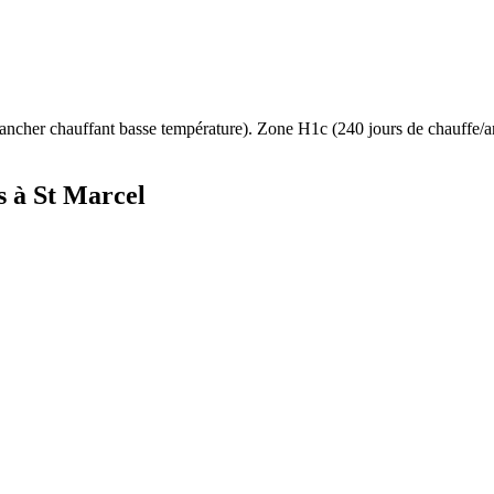
ancher chauffant basse température
). Zone
H1c
(
240
jours de chauffe/
s à
St Marcel