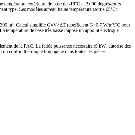
ne température extérieure de base de -18°C et 3 000 degrés-jours
ent type. Les modèles air/eau haute température (sortie 65°C)
e 300 m³. Calcul simplifié G×V×ΔT (coefficient G=0.7 W/m³.°C pour
 température de base très basse impose un appoint électrique
ment de la PAC. La faible puissance nécessaire (9 kW) autorise des
it un confort thermique homogène dans toutes les pièces.