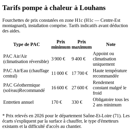
Tarifs pompe à chaleur à
Louhans
Fourchettes de prix constatées en zone
H1c
(
H1c — Centre-Est
montagnard
), installation comprise. Tarifs indicatifs avant déduction
des aides.
Prix
Prix
Type de PAC
Note
minimum
maximum
Appoint ou
PAC Air/Air
3 900
€
9 400
€
climatisation
(climatisation réversible)
uniquement
PAC Air/Eau (chauffage
Haute température
11 000
€
17 700
€
central)
recommandée
Rendement
PAC Géothermique
16 600
€
27 600
€
constant malgré le
(sol/eau)
Recommandé
froid
Obligatoire tous les
Entretien annuel
170
€
330
€
2 ans minimum
* Prix relevés en
2026
pour le département
Saône-Et-Loire
(
71
). Les
écarts s'expliquent par la surface à chauffer, le type d'émetteurs
existants et la difficulté d'accès au chantier.