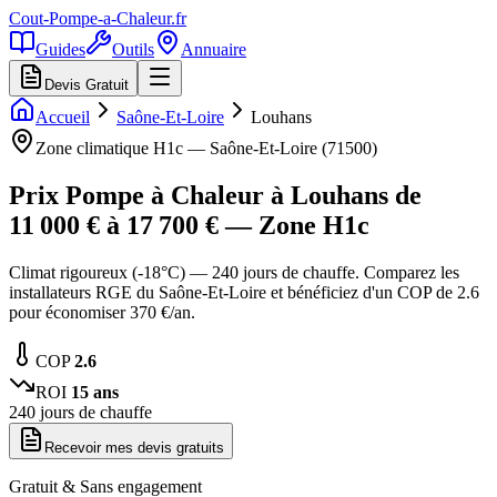
Cout-Pompe-a-Chaleur
.fr
Guides
Outils
Annuaire
Devis Gratuit
Accueil
Saône-Et-Loire
Louhans
Zone climatique
H1c
—
Saône-Et-Loire
(
71500
)
Prix Pompe à Chaleur à
Louhans
de
11 000
€ à
17 700
€ — Zone
H1c
Climat rigoureux (-18°C) — 240 jours de chauffe. Comparez les
installateurs RGE du Saône-Et-Loire et bénéficiez d'un COP de 2.6
pour économiser 370 €/an.
COP
2.6
ROI
15
ans
240
jours de chauffe
Recevoir mes devis gratuits
Gratuit & Sans engagement