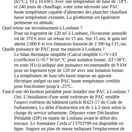
(65°C), 10 à 16 kW). Avec une température de base de -18°C
et 240 jours de chauffage, votre zone nécessite une PAC
haute température capable d'alimenter des plancher chauffant
basse température existants. La géothermie est également
pertinente en altitude.
Quel retour sur investissement à Louhans ?
Pour un logement de 120 m² à Louhans, l'économie annuelle
est de 370 € avec un retour en 15 ans. Sur 15 ans, le gain net
atteint 2 000 € et vos émissions baissent de 2 590 kg CO₂/an.
Quelle puissance de PAC pour ma maison à Louhans ?
Le bilan thermique simplifié (Calcul simplifié G×V×ΔT
(coefficient G=0.7 W/m³.°C pour isolation bonne, ΔT=38°C
en zone H1c)) indique une puissance recommandée de 9 kW
pour un logement type de 120 m² avec une isolation bonne.
La température de base très basse impose un appoint
électrique intégré ou une PAC haute température certifiée
pour fonctionner jusqu'à -25°C.
Faut-il une déclaration préalable pour installer une PAC à Louhans ?
Oui. L'installation d'une unité extérieure de PAC modifie
l'aspect extérieur du bâtiment (article R421-17 du Code de
l'urbanisme). Le délai d'instruction est de 1 à 2 mois selon la
charge du service urbanisme. Déposez votre Déclaration
Préalable (DP) en mairie de Louhans avant le début des
travaux. Le formulaire Cerfa n°13703*09 est disponible en
ligne. Joignez un plan de masse indiquant l'emplacement de