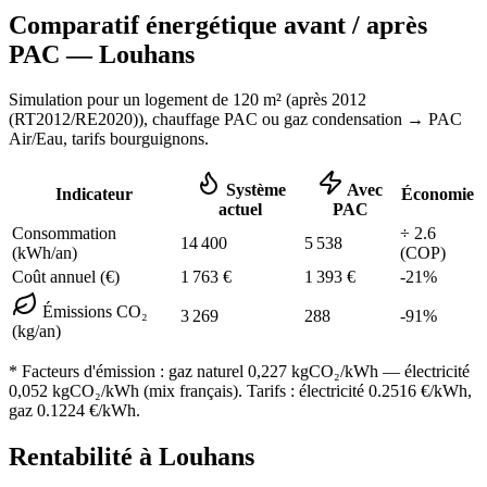
Comparatif énergétique avant / après
PAC —
Louhans
Simulation pour un logement de
120
m² (
après 2012
(RT2012/RE2020)
), chauffage
PAC ou gaz condensation
→ PAC
Air/Eau,
tarifs bourguignons
.
Système
Avec
Indicateur
Économie
actuel
PAC
Consommation
÷
2.6
14 400
5 538
(kWh/an)
(COP)
Coût annuel (€)
1 763
€
1 393
€
-
21
%
Émissions CO₂
3 269
288
-
91
%
(kg/an)
* Facteurs d'émission :
gaz naturel 0,227
kgCO₂/kWh — électricité
0,052 kgCO₂/kWh (mix français). Tarifs : électricité
0.2516
€/kWh,
gaz
0.1224
€/kWh.
Rentabilité à
Louhans