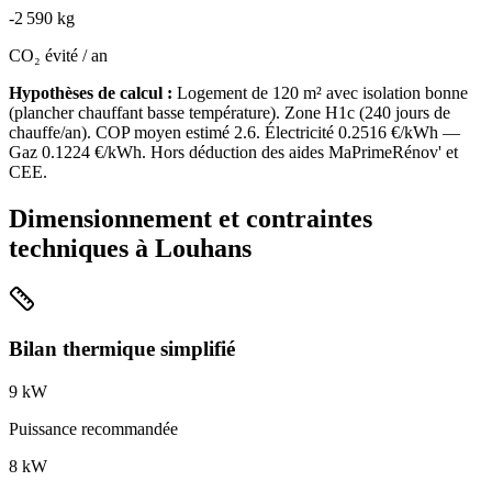
-
2 590
kg
CO₂ évité / an
Hypothèses de calcul :
Logement de
120
m² avec isolation
bonne
(
plancher chauffant basse température
). Zone
H1c
(
240
jours de
chauffe/an). COP moyen estimé
2.6
. Électricité
0.2516
€/kWh —
Gaz
0.1224
€/kWh. Hors déduction des aides MaPrimeRénov' et
CEE.
Dimensionnement et contraintes
techniques à
Louhans
Bilan thermique simplifié
9
kW
Puissance recommandée
8
kW