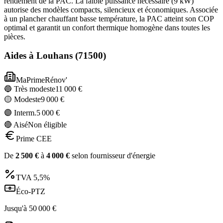
rendement de la PAC. La faible puissance nécessaire (9 kW)
autorise des modèles compacts, silencieux et économiques. Associée
à un plancher chauffant basse température, la PAC atteint son COP
optimal et garantit un confort thermique homogène dans toutes les
pièces.
Aides à
Louhans
(
71500
)
MaPrimeRénov'
🔵 Très modeste
11 000
€
🟡 Modeste
9 000
€
🟣 Interm.
5 000
€
🔴 Aisé
Non éligible
Prime CEE
De
2 500
€
à
4 000
€
selon fournisseur d'énergie
TVA
5,5%
Éco-PTZ
Jusqu'à
50 000
€