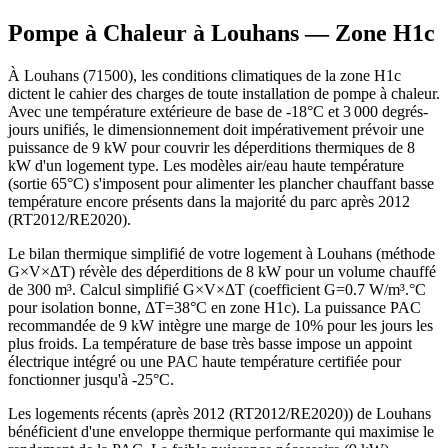
Pompe à Chaleur à
Louhans
— Zone
H1c
À Louhans (71500), les conditions climatiques de la zone H1c
dictent le cahier des charges de toute installation de pompe à chaleur.
Avec une température extérieure de base de -18°C et 3 000 degrés-
jours unifiés, le dimensionnement doit impérativement prévoir une
puissance de 9 kW pour couvrir les déperditions thermiques de 8
kW d'un logement type. Les modèles air/eau haute température
(sortie 65°C) s'imposent pour alimenter les plancher chauffant basse
température encore présents dans la majorité du parc après 2012
(RT2012/RE2020).
Le bilan thermique simplifié de votre logement à Louhans (méthode
G×V×ΔT) révèle des déperditions de 8 kW pour un volume chauffé
de 300 m³. Calcul simplifié G×V×ΔT (coefficient G=0.7 W/m³.°C
pour isolation bonne, ΔT=38°C en zone H1c). La puissance PAC
recommandée de 9 kW intègre une marge de 10% pour les jours les
plus froids. La température de base très basse impose un appoint
électrique intégré ou une PAC haute température certifiée pour
fonctionner jusqu'à -25°C.
Les logements récents (après 2012 (RT2012/RE2020)) de Louhans
bénéficient d'une enveloppe thermique performante qui maximise le