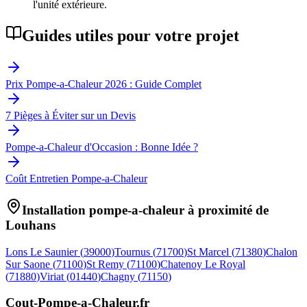
l'unité extérieure.
Guides utiles pour votre projet
Prix Pompe-a-Chaleur 2026 : Guide Complet
7 Pièges à Éviter sur un Devis
Pompe-a-Chaleur d'Occasion : Bonne Idée ?
Coût Entretien Pompe-a-Chaleur
Installation pompe-a-chaleur à proximité de
Louhans
Lons Le Saunier
(
39000
)
Tournus
(
71700
)
St Marcel
(
71380
)
Chalon
Sur Saone
(
71100
)
St Remy
(
71100
)
Chatenoy Le Royal
(
71880
)
Viriat
(
01440
)
Chagny
(
71150
)
Cout-Pompe-a-Chaleur
.fr