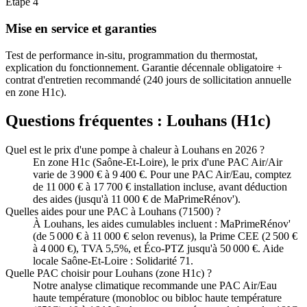
Étape
4
Mise en service et garanties
Test de performance in-situ, programmation du thermostat,
explication du fonctionnement. Garantie décennale obligatoire +
contrat d'entretien recommandé (240 jours de sollicitation annuelle
en zone H1c).
Questions fréquentes :
Louhans
(
H1c
)
Quel est le prix d'une pompe à chaleur à Louhans en 2026 ?
En zone H1c (Saône-Et-Loire), le prix d'une PAC Air/Air
varie de 3 900 € à 9 400 €. Pour une PAC Air/Eau, comptez
de 11 000 € à 17 700 € installation incluse, avant déduction
des aides (jusqu'à 11 000 € de MaPrimeRénov').
Quelles aides pour une PAC à Louhans (71500) ?
À Louhans, les aides cumulables incluent : MaPrimeRénov'
(de 5 000 € à 11 000 € selon revenus), la Prime CEE (2 500 €
à 4 000 €), TVA 5,5%, et Éco-PTZ jusqu'à 50 000 €. Aide
locale Saône-Et-Loire : Solidarité 71.
Quelle PAC choisir pour Louhans (zone H1c) ?
Notre analyse climatique recommande une PAC Air/Eau
haute température (monobloc ou bibloc haute température