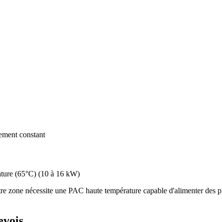
dement constant
ture (65°C)
(
10 à 16 kW
)
re zone nécessite une PAC haute température capable d'alimenter des pl
evois