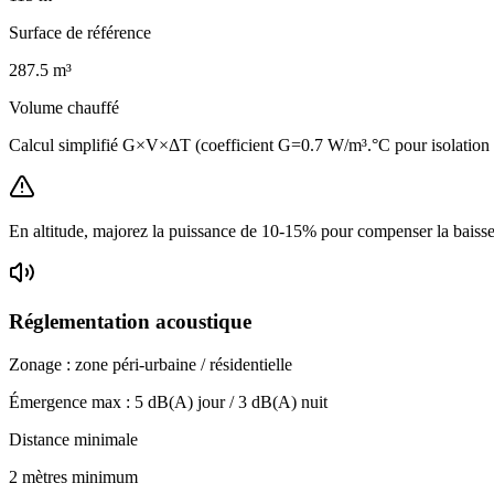
Surface de référence
287.5
m³
Volume chauffé
Calcul simplifié G×V×ΔT (coefficient G=0.7 W/m³.°C pour isolatio
En altitude, majorez la puissance de 10-15% pour compenser la baisse 
Réglementation acoustique
Zonage :
zone péri-urbaine / résidentielle
Émergence max :
5
dB(A) jour /
3
dB(A) nuit
Distance minimale
2 mètres minimum