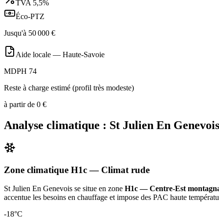
TVA
5,5%
Éco-PTZ
Jusqu'à
50 000
€
Aide locale —
Haute-Savoie
MDPH 74
Reste à charge estimé (profil très modeste)
à partir de
0
€
Analyse climatique :
St Julien En Genevoi
Zone climatique
H1c
— Climat
rude
St Julien En Genevois
se situe en zone
H1c — Centre-Est montagn
accentue les besoins en chauffage et impose des PAC haute températu
-18
°C