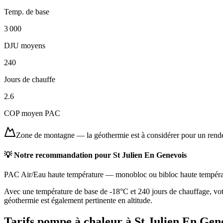
Temp. de base
3 000
DJU moyens
240
Jours de chauffe
2.6
COP moyen PAC
Zone de montagne
—
la géothermie est à considérer pour un ren
💡 Notre recommandation pour
St Julien En Genevois
PAC Air/Eau haute température
—
monobloc ou bibloc haute tempéra
Avec une température de base de -18°C et 240 jours de chauffage, vot
géothermie est également pertinente en altitude.
Tarifs pompe à chaleur à
St Julien En Gen