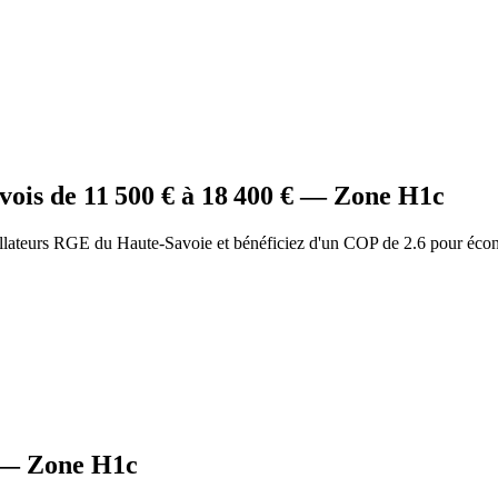
vois
de
11 500
€ à
18 400
€ — Zone
H1c
allateurs RGE du Haute-Savoie et bénéficiez d'un COP de 2.6 pour éco
— Zone
H1c