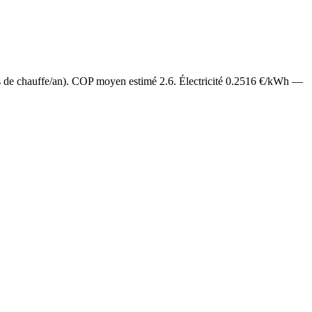
s de chauffe/an). COP moyen estimé
2.6
. Électricité
0.2516
€/kWh —