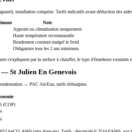
agnard
), installation comprise. Tarifs indicatifs avant déduction des aide
ximum
Note
Appoint ou climatisation uniquement
Haute température recommandée
Rendement constant malgré le froid
Obligatoire tous les 2 ans minimum
arts s'expliquent par la surface à chauffer, le type d'émetteurs existants et
AC —
St Julien En Genevois
condensation
→ PAC Air/Eau,
tarifs rhônalpins
.
onomie
6
(COP)
%
%
52 kgCO₂/kWh (mix français). Tarifs : électricité
0.2516
€/kWh, gaz