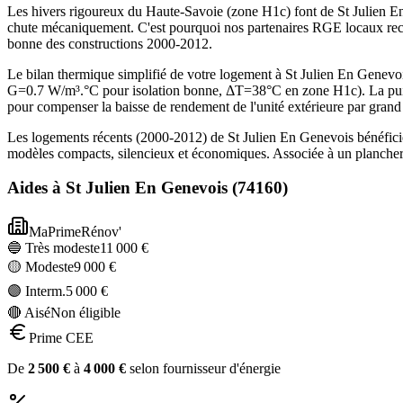
Les hivers rigoureux du Haute-Savoie (zone H1c) font de St Julien En
chute mécaniquement. C'est pourquoi nos partenaires RGE locaux rec
bonne des constructions 2000-2012.
Le bilan thermique simplifié de votre logement à St Julien En Gene
G=0.7 W/m³.°C pour isolation bonne, ΔT=38°C en zone H1c). La puis
pour compenser la baisse de rendement de l'unité extérieure par grand 
Les logements récents (2000-2012) de St Julien En Genevois bénéfici
modèles compacts, silencieux et économiques. Associée à un plancher 
Aides à
St Julien En Genevois
(
74160
)
MaPrimeRénov'
🔵 Très modeste
11 000
€
🟡 Modeste
9 000
€
🟣 Interm.
5 000
€
🔴 Aisé
Non éligible
Prime CEE
De
2 500
€
à
4 000
€
selon fournisseur d'énergie