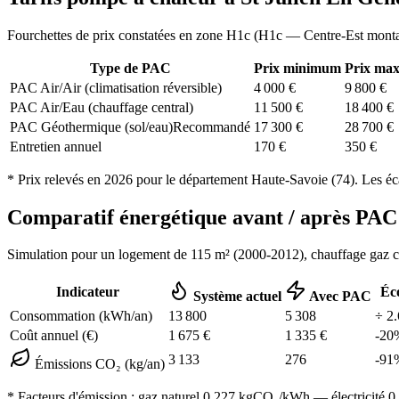
Fourchettes de prix constatées en zone
H1c
(
H1c — Centre-Est mont
Type de PAC
Prix minimum
Prix ma
PAC Air/Air (climatisation réversible)
4 000
€
9 800
€
PAC Air/Eau (chauffage central)
11 500
€
18 400
€
PAC Géothermique (sol/eau)
Recommandé
17 300
€
28 700
€
Entretien annuel
170
€
350
€
* Prix relevés en
2026
pour le département
Haute-Savoie
(
74
). Les éc
Comparatif énergétique avant / après P
Simulation pour un logement de
115
m² (
2000-2012
), chauffage
gaz 
Indicateur
Éc
Système actuel
Avec PAC
Consommation (kWh/an)
13 800
5 308
÷
2.
Coût annuel (€)
1 675
€
1 335
€
-
20
3 133
276
-
91
Émissions CO₂ (kg/an)
* Facteurs d'émission :
gaz naturel 0,227
kgCO₂/kWh — électricité 0,0