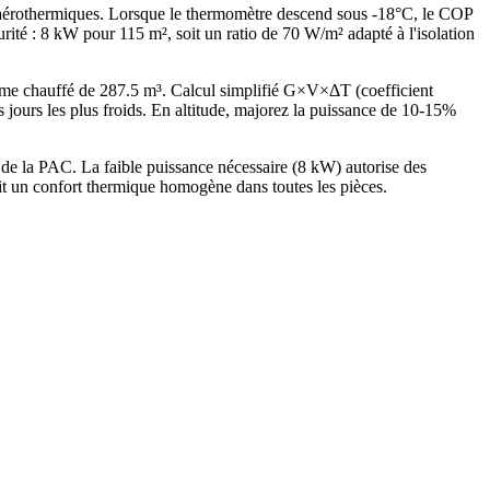
r aérothermiques. Lorsque le thermomètre descend sous -18°C, le COP
 : 8 kW pour 115 m², soit un ratio de 70 W/m² adapté à l'isolation
me chauffé de 287.5 m³. Calcul simplifié G×V×ΔT (coefficient
rs les plus froids. En altitude, majorez la puissance de 10-15%
e la PAC. La faible puissance nécessaire (8 kW) autorise des
it un confort thermique homogène dans toutes les pièces.