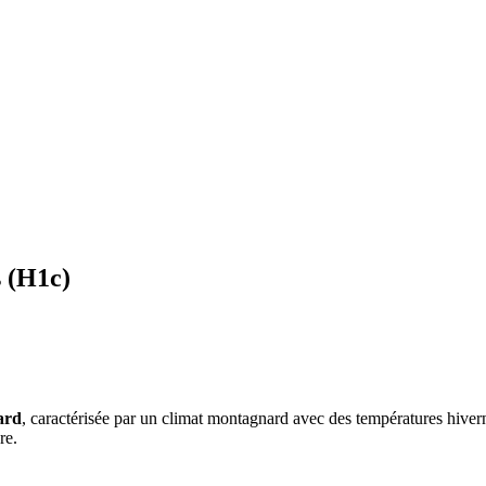
s
(
H1c
)
ard
, caractérisée par un
climat montagnard avec des températures hiverna
re
.