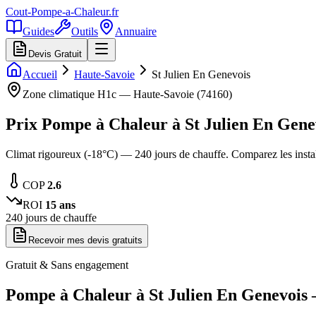
Cout-Pompe-a-Chaleur
.fr
Guides
Outils
Annuaire
Devis Gratuit
Accueil
Haute-Savoie
St Julien En Genevois
Zone climatique
H1c
—
Haute-Savoie
(
74160
)
Prix Pompe à Chaleur à
St Julien En Gene
Climat rigoureux (-18°C) — 240 jours de chauffe. Comparez les inst
COP
2.6
ROI
15
ans
240
jours de chauffe
Recevoir mes devis gratuits
Gratuit & Sans engagement
Pompe à Chaleur à
St Julien En Genevois