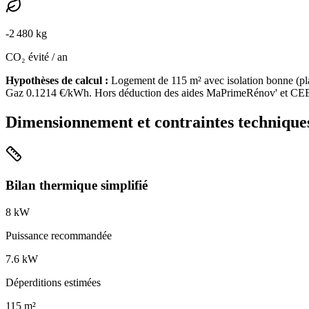
-
2 480
kg
CO₂ évité / an
Hypothèses de calcul :
Logement de
115
m² avec isolation
bonne
(
pl
Gaz
0.1214
€/kWh. Hors déduction des aides MaPrimeRénov' et CE
Dimensionnement et contraintes technique
Bilan thermique simplifié
8
kW
Puissance recommandée
7.6
kW
Déperditions estimées
115
m²