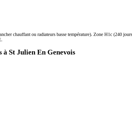
ancher chauffant ou radiateurs basse température
). Zone
H1c
(
240
jour
E.
s à
St Julien En Genevois