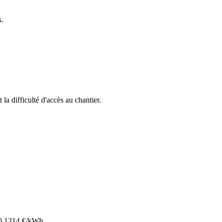
s.
 la difficulté d'accès au chantier.
0.1214
€/kWh.