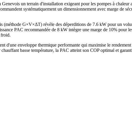
 Genevois un terrain d'installation exigeant pour les pompes à chaleu
ommandent systématiquement un dimensionnement avec marge de sécurité
vois (méthode G×V×ΔT) révèle des déperditions de 7.6 kW pour un volu
sance PAC recommandée de 8 kW intègre une marge de 10% pour les jou
froid.
ent d'une enveloppe thermique performante qui maximise le rendement d
chauffant basse température, la PAC atteint son COP optimal et garant