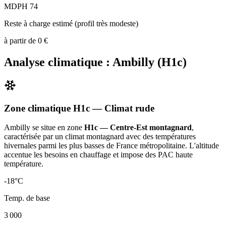
MDPH 74
Reste à charge estimé (profil très modeste)
à partir de
0
€
Analyse climatique :
Ambilly
(
H1c
)
Zone climatique
H1c
— Climat
rude
Ambilly
se situe en zone
H1c — Centre-Est montagnard
,
caractérisée par un
climat montagnard avec des températures
hivernales parmi les plus basses de France métropolitaine. L'altitude
accentue les besoins en chauffage et impose des PAC haute
température
.
-18
°C
Temp. de base
3 000