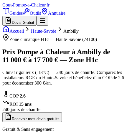
Cout-Pompe-a-Chaleur
.fr
Guides
Outils
Annuaire
Devis Gratuit
Accueil
Haute-Savoie
Ambilly
Zone climatique
H1c
—
Haute-Savoie
(
74100
)
Prix Pompe à Chaleur à
Ambilly
de
11 000
€ à
17 700
€ — Zone
H1c
Climat rigoureux (-18°C) — 240 jours de chauffe. Comparez les
installateurs RGE du Haute-Savoie et bénéficiez d'un COP de 2.6
pour économiser 300 €/an.
COP
2.6
ROI
15
ans
240
jours de chauffe
Recevoir mes devis gratuits
Gratuit & Sans engagement