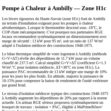
Pompe à Chaleur à
Ambilly
— Zone
H1c
Les hivers rigoureux du Haute-Savoie (zone H1c) font de Ambilly
un terrain d'installation exigeant pour les pompes à chaleur
aérothermiques. Lorsque le thermomètre descend sous -18°C, le
COP chute mécaniquement. C'est pourquoi nos partenaires RGE
locaux recommandent systématiquement un dimensionnement avec
marge de sécurité : 13 kW pour 95 m², soit un ratio de 137 W/m²
adapté à l'isolation médiocre des constructions 1948-1975.
Le bilan thermique simplifié de votre logement à Ambilly (méthode
G×V×ΔT) révèle des déperditions de 11.7 kW pour un volume
chauffé de 237.5 m³. Calcul simplifié G×V×ΔT (coefficient G=1.3
W/m³.°C pour isolation médiocre, ΔT=38°C en zone H1c). La
puissance PAC recommandée de 13 kW intègre une marge de 10%
pour les jours les plus froids. En altitude, majorez la puissance de
10-15% pour compenser la baisse de rendement de l'unité extérieure
par grand froid.
Le niveau d'isolation médiocre typique des constructions 1948-1975
à Ambilly augmente les déperditions de 20% par rapport à la norme
actuelle. Un artisan RGE sérieux proposera systématiquement un
bouquet de travaux : isolation + PAC, éligible à MaPrimeRénov'