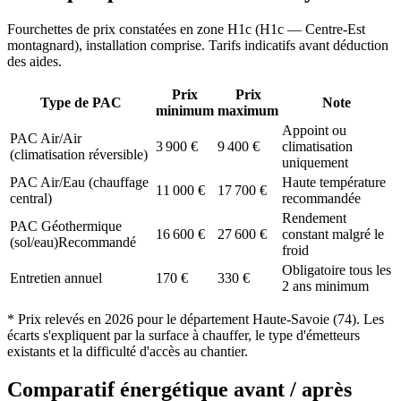
Fourchettes de prix constatées en zone
H1c
(
H1c — Centre-Est
montagnard
), installation comprise. Tarifs indicatifs avant déduction
des aides.
Prix
Prix
Type de PAC
Note
minimum
maximum
Appoint ou
PAC Air/Air
3 900
€
9 400
€
climatisation
(climatisation réversible)
uniquement
PAC Air/Eau (chauffage
Haute température
11 000
€
17 700
€
central)
recommandée
Rendement
PAC Géothermique
16 600
€
27 600
€
constant malgré le
(sol/eau)
Recommandé
froid
Obligatoire tous les
Entretien annuel
170
€
330
€
2 ans minimum
* Prix relevés en
2026
pour le département
Haute-Savoie
(
74
). Les
écarts s'expliquent par la surface à chauffer, le type d'émetteurs
existants et la difficulté d'accès au chantier.
Comparatif énergétique avant / après