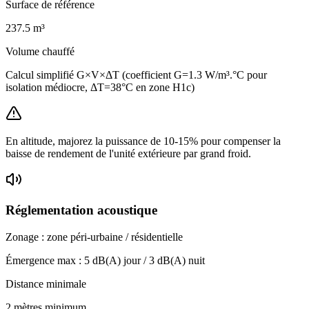
Surface de référence
237.5
m³
Volume chauffé
Calcul simplifié G×V×ΔT (coefficient G=1.3 W/m³.°C pour
isolation médiocre, ΔT=38°C en zone H1c)
En altitude, majorez la puissance de 10-15% pour compenser la
baisse de rendement de l'unité extérieure par grand froid.
Réglementation acoustique
Zonage :
zone péri-urbaine / résidentielle
Émergence max :
5
dB(A) jour /
3
dB(A) nuit
Distance minimale
2 mètres minimum