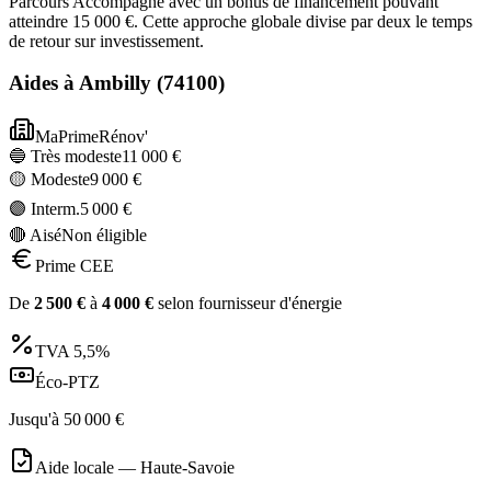
Parcours Accompagné avec un bonus de financement pouvant
atteindre 15 000 €. Cette approche globale divise par deux le temps
de retour sur investissement.
Aides à
Ambilly
(
74100
)
MaPrimeRénov'
🔵 Très modeste
11 000
€
🟡 Modeste
9 000
€
🟣 Interm.
5 000
€
🔴 Aisé
Non éligible
Prime CEE
De
2 500
€
à
4 000
€
selon fournisseur d'énergie
TVA
5,5%
Éco-PTZ
Jusqu'à
50 000
€
Aide locale —
Haute-Savoie