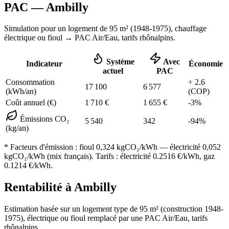
PAC —
Ambilly
Simulation pour un logement de
95
m² (
1948-1975
), chauffage
électrique ou fioul
→ PAC Air/Eau,
tarifs rhônalpins
.
Système
Avec
Indicateur
Économie
actuel
PAC
Consommation
÷
2.6
17 100
6 577
(kWh/an)
(COP)
Coût annuel (€)
1 710
€
1 655
€
-
3
%
Émissions CO₂
5 540
342
-
94
%
(kg/an)
* Facteurs d'émission :
fioul 0,324
kgCO₂/kWh — électricité 0,052
kgCO₂/kWh (mix français). Tarifs : électricité
0.2516
€/kWh, gaz
0.1214
€/kWh.
Rentabilité à
Ambilly
Estimation basée sur un logement type de
95
m² (construction
1948-
1975
),
électrique ou fioul
remplacé par une PAC Air/Eau,
tarifs
rhônalpins
.