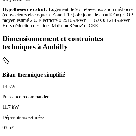
Hypothèses de calcul :
Logement de
95
m² avec isolation
médiocre
(
convecteurs électriques
). Zone
H1c
(
240
jours de chauffe/an). COP
moyen estimé
2.6
. Électricité
0.2516
€/kWh — Gaz
0.1214
€/kWh.
Hors déduction des aides MaPrimeRénov' et CEE.
Dimensionnement et contraintes
techniques à
Ambilly
Bilan thermique simplifié
13
kW
Puissance recommandée
11.7
kW
Déperditions estimées
95
m²