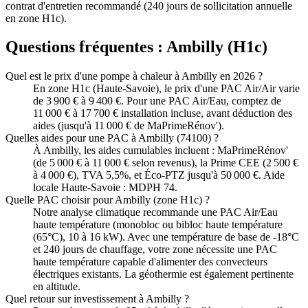
contrat d'entretien recommandé (240 jours de sollicitation annuelle
en zone H1c).
Questions fréquentes :
Ambilly
(
H1c
)
Quel est le prix d'une pompe à chaleur à Ambilly en 2026 ?
En zone H1c (Haute-Savoie), le prix d'une PAC Air/Air varie
de 3 900 € à 9 400 €. Pour une PAC Air/Eau, comptez de
11 000 € à 17 700 € installation incluse, avant déduction des
aides (jusqu'à 11 000 € de MaPrimeRénov').
Quelles aides pour une PAC à Ambilly (74100) ?
À Ambilly, les aides cumulables incluent : MaPrimeRénov'
(de 5 000 € à 11 000 € selon revenus), la Prime CEE (2 500 €
à 4 000 €), TVA 5,5%, et Éco-PTZ jusqu'à 50 000 €. Aide
locale Haute-Savoie : MDPH 74.
Quelle PAC choisir pour Ambilly (zone H1c) ?
Notre analyse climatique recommande une PAC Air/Eau
haute température (monobloc ou bibloc haute température
(65°C), 10 à 16 kW). Avec une température de base de -18°C
et 240 jours de chauffage, votre zone nécessite une PAC
haute température capable d'alimenter des convecteurs
électriques existants. La géothermie est également pertinente
en altitude.
Quel retour sur investissement à Ambilly ?