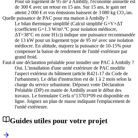
Pour un logement de 95 m² à Ambilly, l'économie annuelle est
de 300 € avec un retour en 15 ans. Sur 15 ans, le gain net
atteint 2 000 € et vos émissions baissent de 3 080 kg CO₂/an.
Quelle puissance de PAC pour ma maison à Ambilly ?
Le bilan thermique simplifié (Calcul simplifié G×V×ΔT
(coefficient G=1.3 W/m³.°C pour isolation médiocre,
ΔT=38°C en zone H1c)) indique une puissance recommandée
de 13 kW pour un logement type de 95 m² avec une isolation
médiocre. En altitude, majorez la puissance de 10-15% pour
compenser la baisse de rendement de l'unité extérieure par
grand froid.
Faut-il une déclaration préalable pour installer une PAC à Ambilly ?
Oui. L'installation d'une unité extérieure de PAC modifie
l'aspect extérieur du bâtiment (article R421-17 du Code de
l'urbanisme). Le délai d'instruction est de 1 à 2 mois selon la
charge du service urbanisme. Déposez votre Déclaration
Préalable (DP) en mairie de Ambilly avant le début des
travaux. Le formulaire Cerfa n°13703*09 est disponible en
ligne. Joignez un plan de masse indiquant l'emplacement de
l'unité extérieure.
Guides utiles pour votre projet