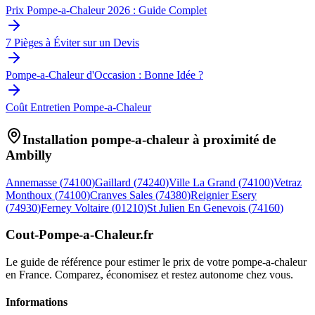
Prix Pompe-a-Chaleur 2026 : Guide Complet
7 Pièges à Éviter sur un Devis
Pompe-a-Chaleur d'Occasion : Bonne Idée ?
Coût Entretien Pompe-a-Chaleur
Installation pompe-a-chaleur à proximité de
Ambilly
Annemasse
(
74100
)
Gaillard
(
74240
)
Ville La Grand
(
74100
)
Vetraz
Monthoux
(
74100
)
Cranves Sales
(
74380
)
Reignier Esery
(
74930
)
Ferney Voltaire
(
01210
)
St Julien En Genevois
(
74160
)
Cout-Pompe-a-Chaleur
.fr
Le guide de référence pour estimer le prix de votre pompe-a-chaleur
en France. Comparez, économisez et restez autonome chez vous.
Informations