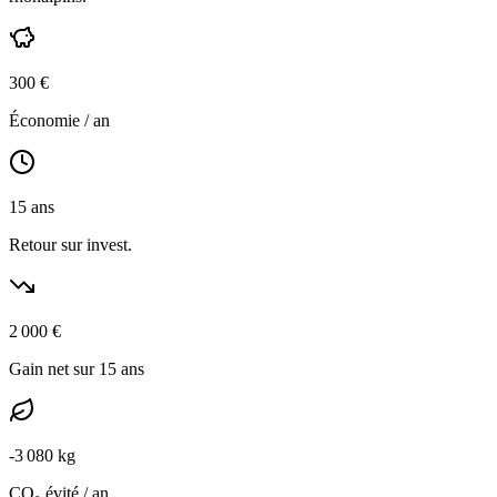
300
€
Économie / an
15
ans
Retour sur invest.
2 000
€
Gain net sur 15 ans
-
3 080
kg
CO₂ évité / an