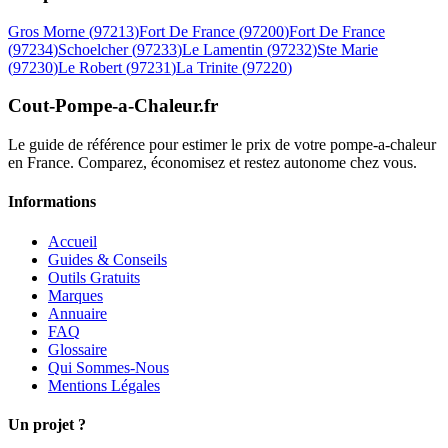
Gros Morne
(
97213
)
Fort De France
(
97200
)
Fort De France
(
97234
)
Schoelcher
(
97233
)
Le Lamentin
(
97232
)
Ste Marie
(
97230
)
Le Robert
(
97231
)
La Trinite
(
97220
)
Cout-Pompe-a-Chaleur
.fr
Le guide de référence pour estimer le prix de votre pompe-a-chaleur
en France. Comparez, économisez et restez autonome chez vous.
Informations
Accueil
Guides & Conseils
Outils Gratuits
Marques
Annuaire
FAQ
Glossaire
Qui Sommes-Nous
Mentions Légales
Un projet ?