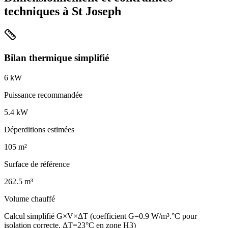
techniques à
St Joseph
Bilan thermique simplifié
6
kW
Puissance recommandée
5.4
kW
Déperditions estimées
105
m²
Surface de référence
262.5
m³
Volume chauffé
Calcul simplifié G×V×ΔT (coefficient G=0.9 W/m³.°C pour
isolation correcte, ΔT=23°C en zone H3)