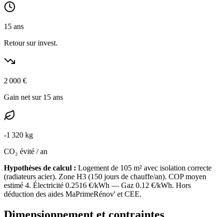
15
ans
Retour sur invest.
2 000
€
Gain net sur 15 ans
-
1 320
kg
CO₂ évité / an
Hypothèses de calcul :
Logement de
105
m² avec isolation
correcte
(
radiateurs acier
). Zone
H3
(
150
jours de chauffe/an). COP moyen
estimé
4
. Électricité
0.2516
€/kWh — Gaz
0.12
€/kWh. Hors
déduction des aides MaPrimeRénov' et CEE.
Dimensionnement et contraintes