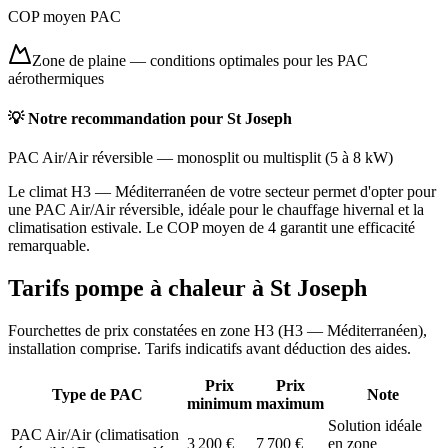
COP moyen PAC
Zone de plaine
—
conditions optimales pour les PAC
aérothermiques
💡 Notre recommandation pour
St Joseph
PAC Air/Air réversible
—
monosplit ou multisplit
(
5 à 8 kW
)
Le climat H3 — Méditerranéen de votre secteur permet d'opter pour
une PAC Air/Air réversible, idéale pour le chauffage hivernal et la
climatisation estivale. Le COP moyen de 4 garantit une efficacité
remarquable.
Tarifs pompe à chaleur à
St Joseph
Fourchettes de prix constatées en zone
H3
(
H3 — Méditerranéen
),
installation comprise. Tarifs indicatifs avant déduction des aides.
Prix
Prix
Type de PAC
Note
minimum
maximum
Solution idéale
PAC Air/Air (climatisation
3 200
€
7 700
€
en zone