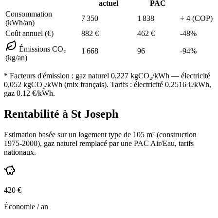
actuel
PAC
Consommation
7 350
1 838
÷
4
(COP)
(kWh/an)
Coût annuel (€)
882
€
462
€
-
48
%
Émissions CO₂
1 668
96
-
94
%
(kg/an)
* Facteurs d'émission :
gaz naturel 0,227
kgCO₂/kWh — électricité
0,052 kgCO₂/kWh (mix français). Tarifs : électricité
0.2516
€/kWh,
gaz
0.12
€/kWh.
Rentabilité à
St Joseph
Estimation basée sur un logement type de
105
m² (construction
1975-2000
),
gaz naturel
remplacé par une PAC Air/Eau,
tarifs
nationaux
.
420
€
Économie / an