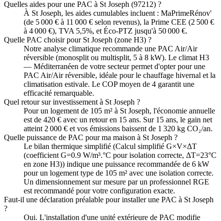
Quelles aides pour une PAC à St Joseph (97212) ?
À St Joseph, les aides cumulables incluent : MaPrimeRénov'
(de 5 000 € à 11 000 € selon revenus), la Prime CEE (2 500 €
à 4 000 €), TVA 5,5%, et Éco-PTZ jusqu'à 50 000 €.
Quelle PAC choisir pour St Joseph (zone H3) ?
Notre analyse climatique recommande une PAC Air/Air
réversible (monosplit ou multisplit, 5 à 8 kW). Le climat H3
— Méditerranéen de votre secteur permet d'opter pour une
PAC Air/Air réversible, idéale pour le chauffage hivernal et la
climatisation estivale. Le COP moyen de 4 garantit une
efficacité remarquable.
Quel retour sur investissement à St Joseph ?
Pour un logement de 105 m² à St Joseph, l'économie annuelle
est de 420 € avec un retour en 15 ans. Sur 15 ans, le gain net
atteint 2 000 € et vos émissions baissent de 1 320 kg CO₂/an.
Quelle puissance de PAC pour ma maison à St Joseph ?
Le bilan thermique simplifié (Calcul simplifié G×V×ΔT
(coefficient G=0.9 W/m³.°C pour isolation correcte, ΔT=23°C
en zone H3)) indique une puissance recommandée de 6 kW
pour un logement type de 105 m² avec une isolation correcte.
Un dimensionnement sur mesure par un professionnel RGE
est recommandé pour votre configuration exacte.
Faut-il une déclaration préalable pour installer une PAC à St Joseph
?
Oui. L'installation d'une unité extérieure de PAC modifie