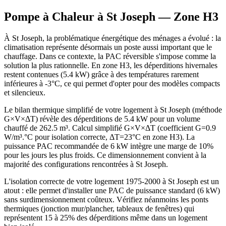
Pompe à Chaleur à
St Joseph
— Zone
H3
À St Joseph, la problématique énergétique des ménages a évolué : la
climatisation représente désormais un poste aussi important que le
chauffage. Dans ce contexte, la PAC réversible s'impose comme la
solution la plus rationnelle. En zone H3, les déperditions hivernales
restent contenues (5.4 kW) grâce à des températures rarement
inférieures à -3°C, ce qui permet d'opter pour des modèles compacts
et silencieux.
Le bilan thermique simplifié de votre logement à St Joseph (méthode
G×V×ΔT) révèle des déperditions de 5.4 kW pour un volume
chauffé de 262.5 m³. Calcul simplifié G×V×ΔT (coefficient G=0.9
W/m³.°C pour isolation correcte, ΔT=23°C en zone H3). La
puissance PAC recommandée de 6 kW intègre une marge de 10%
pour les jours les plus froids. Ce dimensionnement convient à la
majorité des configurations rencontrées à St Joseph.
L'isolation correcte de votre logement 1975-2000 à St Joseph est un
atout : elle permet d'installer une PAC de puissance standard (6 kW)
sans surdimensionnement coûteux. Vérifiez néanmoins les ponts
thermiques (jonction mur/plancher, tableaux de fenêtres) qui
représentent 15 à 25% des déperditions même dans un logement