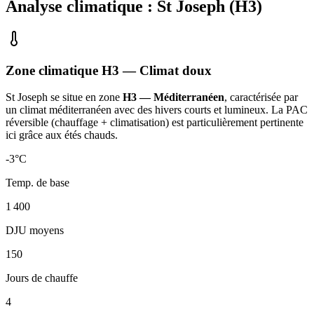
Analyse climatique :
St Joseph
(
H3
)
Zone climatique
H3
— Climat
doux
St Joseph
se situe en zone
H3 — Méditerranéen
, caractérisée par
un
climat méditerranéen avec des hivers courts et lumineux. La PAC
réversible (chauffage + climatisation) est particulièrement pertinente
ici grâce aux étés chauds
.
-3
°C
Temp. de base
1 400
DJU moyens
150
Jours de chauffe
4