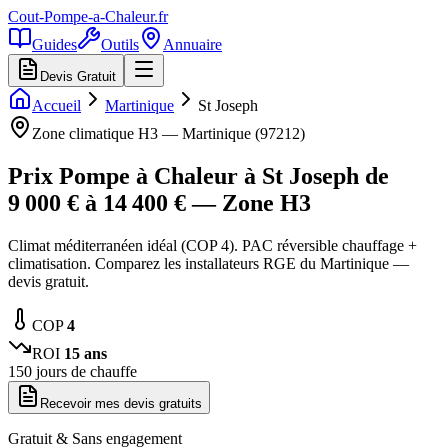
Cout-Pompe-a-Chaleur
.fr
Guides
Outils
Annuaire
Devis Gratuit
Accueil
Martinique
St Joseph
Zone climatique
H3
—
Martinique
(
97212
)
Prix Pompe à Chaleur à
St Joseph
de
9 000
€ à
14 400
€ — Zone
H3
Climat méditerranéen idéal (COP 4). PAC réversible chauffage +
climatisation. Comparez les installateurs RGE du Martinique —
devis gratuit.
COP
4
ROI
15
ans
150
jours de chauffe
Recevoir mes devis gratuits
Gratuit & Sans engagement