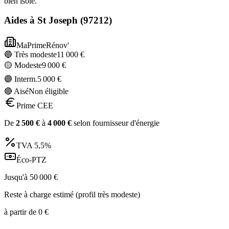
bien isolé.
Aides à
St Joseph
(
97212
)
MaPrimeRénov'
🔵 Très modeste
11 000
€
🟡 Modeste
9 000
€
🟣 Interm.
5 000
€
🔴 Aisé
Non éligible
Prime CEE
De
2 500
€
à
4 000
€
selon fournisseur d'énergie
TVA
5,5%
Éco-PTZ
Jusqu'à
50 000
€
Reste à charge estimé (profil très modeste)
à partir de
0
€