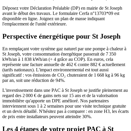
Déposez votre Déclaration Préalable (DP) en mairie de St Joseph
avant le début des travaux. Le formulaire Cerfa n°13703*09 est
disponible en ligne. Joignez un plan de masse indiquant
l'emplacement de l'unité extérieure.
Perspective énergétique pour
St Joseph
En remplaçant votre système gaz naturel par une pompe à chaleur à
St Joseph, votre consommation énergétique passerait de 7 350
kWh/an à 1 838 kWh/an (÷ 4 grâce au COP). En euros, cela
représente une facture annuelle de 462 € contre 882 € actuellement
(tarifs nationaux). L'impact environnemental est tout aussi
significatif : vos émissions de CO₂ chuteraient de 1 668 kg à 96 kg
par an, soit une réduction de 94%.
L'investissement dans une PAC à St Joseph se justifie pleinement au
regard des 2 000 € de gains nets sur 15 ans et de la valorisation
immobilière qu'apporte un DPE amélioré. Nos partenaires
interviennent sous 1 à 2 semaines pour une visite technique gratuite
et un devis détaillé. N'hésitez pas à comparer : en zone H3, les écarts
de prix entre installateurs peuvent atteindre 30%.
Les 4 étapes de votre projet PAC à
St