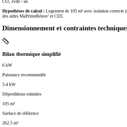
CO₂ évité / an
Hypothèses de calcul :
Logement de
105
m² avec isolation
correcte
(
des aides MaPrimeRénov' et CEE.
Dimensionnement et contraintes technique
Bilan thermique simplifié
6
kW
Puissance recommandée
5.4
kW
Déperditions estimées
105
m²
Surface de référence
262.5
m³