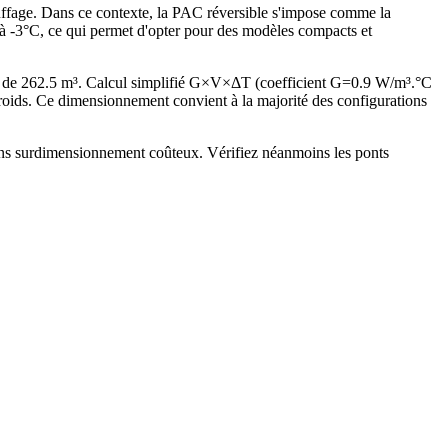
auffage. Dans ce contexte, la PAC réversible s'impose comme la
s à -3°C, ce qui permet d'opter pour des modèles compacts et
é de 262.5 m³. Calcul simplifié G×V×ΔT (coefficient G=0.9 W/m³.°C
ids. Ce dimensionnement convient à la majorité des configurations
sans surdimensionnement coûteux. Vérifiez néanmoins les ponts