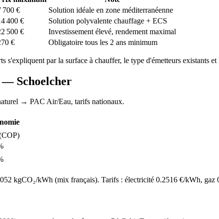
7 700
€
Solution idéale en zone méditerranéenne
14 400
€
Solution polyvalente chauffage + ECS
22 500
€
Investissement élevé, rendement maximal
270
€
Obligatoire tous les 2 ans minimum
rts s'expliquent par la surface à chauffer, le type d'émetteurs existants et 
AC —
Schoelcher
aturel
→ PAC Air/Eau,
tarifs nationaux
.
nomie
(COP)
%
%
52 kgCO₂/kWh (mix français). Tarifs : électricité
0.2516
€/kWh, gaz