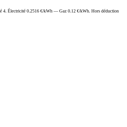
mé
4
. Électricité
0.2516
€/kWh — Gaz
0.12
€/kWh. Hors déduction