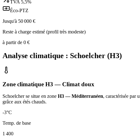
TVA
5,5%
Éco-PTZ
Jusqu'à
50 000
€
Reste à charge estimé (profil très modeste)
à partir de
0
€
Analyse climatique :
Schoelcher
(
H3
)
Zone climatique
H3
— Climat
doux
Schoelcher
se situe en zone
H3 — Méditerranéen
, caractérisée par 
grâce aux étés chauds
.
-3
°C
Temp. de base
1 400