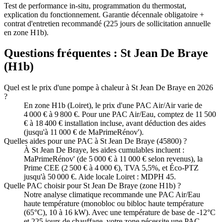
Test de performance in-situ, programmation du thermostat,
explication du fonctionnement. Garantie décennale obligatoire +
contrat d'entretien recommandé (225 jours de sollicitation annuelle
en zone H1b).
Questions fréquentes :
St Jean De Braye
(
H1b
)
Quel est le prix d'une pompe à chaleur à St Jean De Braye en 2026
?
En zone H1b (Loiret), le prix d'une PAC Air/Air varie de
4 000 € à 9 800 €. Pour une PAC Air/Eau, comptez de 11 500
€ à 18 400 € installation incluse, avant déduction des aides
(jusqu'à 11 000 € de MaPrimeRénov').
Quelles aides pour une PAC à St Jean De Braye (45800) ?
À St Jean De Braye, les aides cumulables incluent :
MaPrimeRénov' (de 5 000 € à 11 000 € selon revenus), la
Prime CEE (2 500 € à 4 000 €), TVA 5,5%, et Éco-PTZ
jusqu'à 50 000 €. Aide locale Loiret : MDPH 45.
Quelle PAC choisir pour St Jean De Braye (zone H1b) ?
Notre analyse climatique recommande une PAC Air/Eau
haute température (monobloc ou bibloc haute température
(65°C), 10 à 16 kW). Avec une température de base de -12°C
et 225 jours de chauffage, votre zone nécessite une PAC