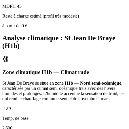
MDPH 45
Reste à charge estimé (profil très modeste)
à partir de
0
€
Analyse climatique :
St Jean De Braye
(
H1b
)
Zone climatique
H1b
— Climat
rude
St Jean De Braye
se situe en zone
H1b — Nord semi-océanique
,
caractérisée par un
climat semi-océanique frais avec des hivers
humides et prolongés. L'humidité accentue la sensation de froid, ce
qui rend le chauffage continu essentiel de novembre à mars
.
-12
°C
Temp. de base
2 600