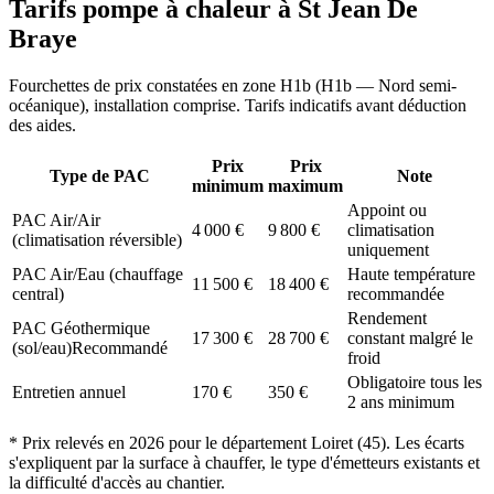
Tarifs pompe à chaleur à
St Jean De
Braye
Fourchettes de prix constatées en zone
H1b
(
H1b — Nord semi-
océanique
), installation comprise. Tarifs indicatifs avant déduction
des aides.
Prix
Prix
Type de PAC
Note
minimum
maximum
Appoint ou
PAC Air/Air
4 000
€
9 800
€
climatisation
(climatisation réversible)
uniquement
PAC Air/Eau (chauffage
Haute température
11 500
€
18 400
€
central)
recommandée
Rendement
PAC Géothermique
17 300
€
28 700
€
constant malgré le
(sol/eau)
Recommandé
froid
Obligatoire tous les
Entretien annuel
170
€
350
€
2 ans minimum
* Prix relevés en
2026
pour le département
Loiret
(
45
). Les écarts
s'expliquent par la surface à chauffer, le type d'émetteurs existants et
la difficulté d'accès au chantier.