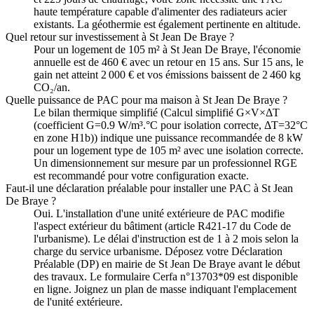
haute température capable d'alimenter des radiateurs acier
existants. La géothermie est également pertinente en altitude.
Quel retour sur investissement à St Jean De Braye ?
Pour un logement de 105 m² à St Jean De Braye, l'économie
annuelle est de 460 € avec un retour en 15 ans. Sur 15 ans, le
gain net atteint 2 000 € et vos émissions baissent de 2 460 kg
CO₂/an.
Quelle puissance de PAC pour ma maison à St Jean De Braye ?
Le bilan thermique simplifié (Calcul simplifié G×V×ΔT
(coefficient G=0.9 W/m³.°C pour isolation correcte, ΔT=32°C
en zone H1b)) indique une puissance recommandée de 8 kW
pour un logement type de 105 m² avec une isolation correcte.
Un dimensionnement sur mesure par un professionnel RGE
est recommandé pour votre configuration exacte.
Faut-il une déclaration préalable pour installer une PAC à St Jean
De Braye ?
Oui. L'installation d'une unité extérieure de PAC modifie
l'aspect extérieur du bâtiment (article R421-17 du Code de
l'urbanisme). Le délai d'instruction est de 1 à 2 mois selon la
charge du service urbanisme. Déposez votre Déclaration
Préalable (DP) en mairie de St Jean De Braye avant le début
des travaux. Le formulaire Cerfa n°13703*09 est disponible
en ligne. Joignez un plan de masse indiquant l'emplacement
de l'unité extérieure.