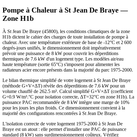
Pompe à Chaleur à
St Jean De Braye
—
Zone
H1b
À St Jean De Braye (45800), les conditions climatiques de la zone
H1b dictent le cahier des charges de toute installation de pompe à
chaleur. Avec une température extérieure de base de -12°C et 2 600
degrés-jours unifiés, le dimensionnement doit impérativement
prévoir une puissance de 8 kW pour couvrir les déperditions
thermiques de 7.6 kW d'un logement type. Les modèles air/eau
haute température (sortie 65°C) s'imposent pour alimenter les
radiateurs acier encore présents dans la majorité du parc 1975-2000.
Le bilan thermique simplifié de votre logement à St Jean De Braye
(méthode G×V×ΔT) révèle des déperditions de 7.6 kW pour un
volume chauffé de 262.5 m³. Calcul simplifié G×V×ΔT (coefficient
G=0.9 W/m³.°C pour isolation correcte, ΔT=32°C en zone H1b). La
puissance PAC recommandée de 8 kW intègre une marge de 10%
pour les jours les plus froids. Ce dimensionnement convient à la
majorité des configurations rencontrées à St Jean De Braye.
L'isolation correcte de votre logement 1975-2000 à St Jean De
Braye est un atout : elle permet d'installer une PAC de puissance
standard (8 kW) sans surdimensionnement coûteux. Vérifiez