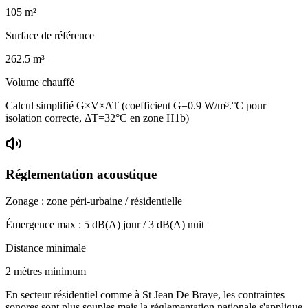
105
m²
Surface de référence
262.5
m³
Volume chauffé
Calcul simplifié G×V×ΔT (coefficient G=0.9 W/m³.°C pour
isolation correcte, ΔT=32°C en zone H1b)
Réglementation acoustique
Zonage :
zone péri-urbaine / résidentielle
Émergence max :
5
dB(A) jour /
3
dB(A) nuit
Distance minimale
2 mètres minimum
En secteur résidentiel comme à St Jean De Braye, les contraintes
sonores sont plus souples mais la réglementation nationale s'applique