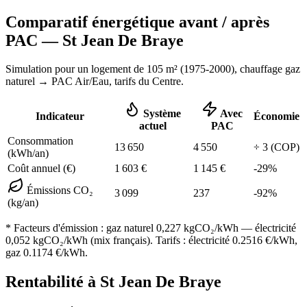
Comparatif énergétique avant / après
PAC —
St Jean De Braye
Simulation pour un logement de
105
m² (
1975-2000
), chauffage
gaz
naturel
→ PAC Air/Eau,
tarifs du Centre
.
Système
Avec
Indicateur
Économie
actuel
PAC
Consommation
13 650
4 550
÷
3
(COP)
(kWh/an)
Coût annuel (€)
1 603
€
1 145
€
-
29
%
Émissions CO₂
3 099
237
-
92
%
(kg/an)
* Facteurs d'émission :
gaz naturel 0,227
kgCO₂/kWh — électricité
0,052 kgCO₂/kWh (mix français). Tarifs : électricité
0.2516
€/kWh,
gaz
0.1174
€/kWh.
Rentabilité à
St Jean De Braye