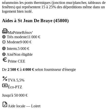
néanmoins les ponts thermiques (jonction mur/plancher, tableaux de
fenêtres) qui représentent 15 à 25% des déperditions même dans un
logement bien isolé.
Aides à
St Jean De Braye
(
45800
)
MaPrimeRénov'
🔵 Très modeste
11 000
€
🟡 Modeste
9 000
€
🟣 Interm.
5 000
€
🔴 Aisé
Non éligible
Prime CEE
De
2 500
€
à
4 000
€
selon fournisseur d'énergie
TVA
5,5%
Éco-PTZ
Jusqu'à
50 000
€
Aide locale —
Loiret