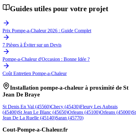
Guides utiles pour votre projet
Prix Pompe-a-Chaleur 2026 : Guide Complet
7 Pièges à Éviter sur un Devis
Pompe-a-Chaleur d'Occasion : Bonne Idée ?
Coût Entretien Pompe-a-Chaleur
Installation pompe-a-chaleur à proximité de
St
Jean De Braye
St Denis En Val
(
45560
)
Checy
(
45430
)
Fleury Les Aubrais
(
45400
)
St Jean Le Blanc
(
45650
)
Orleans
(
45100
)
Orleans
(
45000
)
St
Jean De La Ruelle
(
45140
)
Saran
(
45770
)
Cout-Pompe-a-Chaleur
.fr