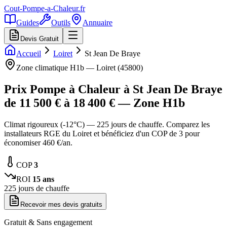
Cout-Pompe-a-Chaleur
.fr
Guides
Outils
Annuaire
Devis Gratuit
Accueil
Loiret
St Jean De Braye
Zone climatique
H1b
—
Loiret
(
45800
)
Prix Pompe à Chaleur à
St Jean De Braye
de
11 500
€ à
18 400
€ — Zone
H1b
Climat rigoureux (-12°C) — 225 jours de chauffe. Comparez les
installateurs RGE du Loiret et bénéficiez d'un COP de 3 pour
économiser 460 €/an.
COP
3
ROI
15
ans
225
jours de chauffe
Recevoir mes devis gratuits
Gratuit & Sans engagement