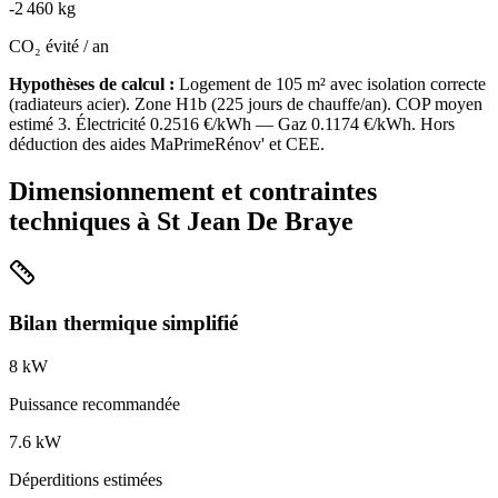
-
2 460
kg
CO₂ évité / an
Hypothèses de calcul :
Logement de
105
m² avec isolation
correcte
(
radiateurs acier
). Zone
H1b
(
225
jours de chauffe/an). COP moyen
estimé
3
. Électricité
0.2516
€/kWh — Gaz
0.1174
€/kWh. Hors
déduction des aides MaPrimeRénov' et CEE.
Dimensionnement et contraintes
techniques à
St Jean De Braye
Bilan thermique simplifié
8
kW
Puissance recommandée
7.6
kW
Déperditions estimées