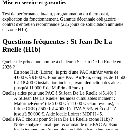
Mise en service et garanties
Test de performance in-situ, programmation du thermostat,
explication du fonctionnement. Garantie décennale obligatoire +
contrat d'entretien recommandé (225 jours de sollicitation annuelle
en zone H1b).
Questions fréquentes :
St Jean De La
Ruelle
(
H1b
)
Quel est le prix d'une pompe à chaleur à St Jean De La Ruelle en
2026 ?
En zone H1b (Loiret), le prix d'une PAC Air/Air varie de
4 000 € à 9 800 €. Pour une PAC Air/Eau, comptez de 11 500
€ à 18 400 € installation incluse, avant déduction des aides
(jusqu'à 11 000 € de MaPrimeRénov').
Quelles aides pour une PAC à St Jean De La Ruelle (45140) ?
À St Jean De La Ruelle, les aides cumulables incluent :
MaPrimeRénov' (de 5 000 € à 11 000 € selon revenus), la
Prime CEE (2 500 € à 4 000 €), TVA 5,5%, et Éco-PTZ
jusqu'à 50 000 €. Aide locale Loiret : MDPH 45.
Quelle PAC choisir pour St Jean De La Ruelle (zone H1b) ?
Notre analyse climatique recommande une PAC Air/Eau
haute température (monobloc ou bibloc haute température