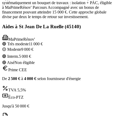
systématiquement un bouquet de travaux : isolation + PAC, éligible
à MaPrimeRénov' Parcours Accompagné avec un bonus de
financement pouvant atteindre 15 000 €. Cette approche globale
divise par deux le temps de retour sur investissement.
Aides à
St Jean De La Ruelle
(
45140
)
MaPrimeRénov'
🔵 Très modeste
11 000
€
🟡 Modeste
9 000
€
🟣 Interm.
5 000
€
🔴 Aisé
Non éligible
Prime CEE
De
2 500
€
à
4 000
€
selon fournisseur d'énergie
TVA
5,5%
Éco-PTZ
Jusqu'à
50 000
€