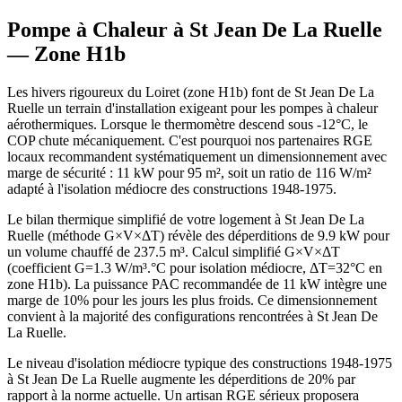
Pompe à Chaleur à
St Jean De La Ruelle
— Zone
H1b
Les hivers rigoureux du Loiret (zone H1b) font de St Jean De La
Ruelle un terrain d'installation exigeant pour les pompes à chaleur
aérothermiques. Lorsque le thermomètre descend sous -12°C, le
COP chute mécaniquement. C'est pourquoi nos partenaires RGE
locaux recommandent systématiquement un dimensionnement avec
marge de sécurité : 11 kW pour 95 m², soit un ratio de 116 W/m²
adapté à l'isolation médiocre des constructions 1948-1975.
Le bilan thermique simplifié de votre logement à St Jean De La
Ruelle (méthode G×V×ΔT) révèle des déperditions de 9.9 kW pour
un volume chauffé de 237.5 m³. Calcul simplifié G×V×ΔT
(coefficient G=1.3 W/m³.°C pour isolation médiocre, ΔT=32°C en
zone H1b). La puissance PAC recommandée de 11 kW intègre une
marge de 10% pour les jours les plus froids. Ce dimensionnement
convient à la majorité des configurations rencontrées à St Jean De
La Ruelle.
Le niveau d'isolation médiocre typique des constructions 1948-1975
à St Jean De La Ruelle augmente les déperditions de 20% par
rapport à la norme actuelle. Un artisan RGE sérieux proposera