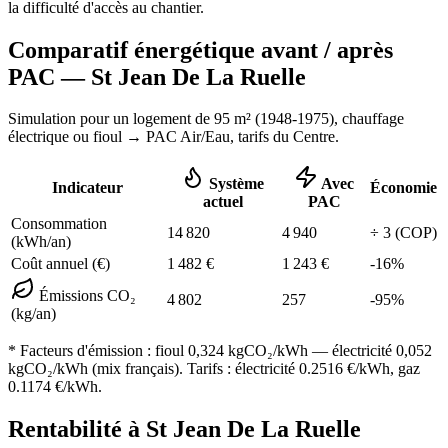
la difficulté d'accès au chantier.
Comparatif énergétique avant / après
PAC —
St Jean De La Ruelle
Simulation pour un logement de
95
m² (
1948-1975
), chauffage
électrique ou fioul
→ PAC Air/Eau,
tarifs du Centre
.
Système
Avec
Indicateur
Économie
actuel
PAC
Consommation
14 820
4 940
÷
3
(COP)
(kWh/an)
Coût annuel (€)
1 482
€
1 243
€
-
16
%
Émissions CO₂
4 802
257
-
95
%
(kg/an)
* Facteurs d'émission :
fioul 0,324
kgCO₂/kWh — électricité 0,052
kgCO₂/kWh (mix français). Tarifs : électricité
0.2516
€/kWh, gaz
0.1174
€/kWh.
Rentabilité à
St Jean De La Ruelle