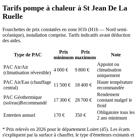
Tarifs pompe à chaleur à
St Jean De La
Ruelle
Fourchettes de prix constatées en zone
H1b
(
H1b — Nord semi-
océanique
), installation comprise. Tarifs indicatifs avant déduction
des aides.
Prix
Prix
Type de PAC
Note
minimum
maximum
Appoint ou
PAC Air/Air
4 000
€
9 800
€
climatisation
(climatisation réversible)
uniquement
PAC Air/Eau (chauffage
Haute température
11 500
€
18 400
€
central)
recommandée
Rendement
PAC Géothermique
17 300
€
28 700
€
constant malgré le
(sol/eau)
Recommandé
froid
Obligatoire tous les
Entretien annuel
170
€
350
€
2 ans minimum
* Prix relevés en
2026
pour le département
Loiret
(
45
). Les écarts
s'expliquent par la surface à chauffer, le type d'émetteurs existants et