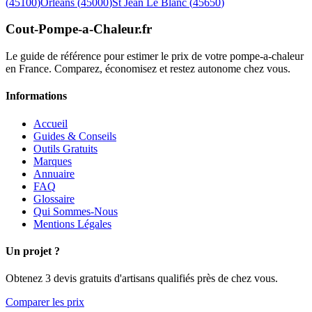
(
45100
)
Orleans
(
45000
)
St Jean Le Blanc
(
45650
)
Cout-Pompe-a-Chaleur
.fr
Le guide de référence pour estimer le prix de votre pompe-a-chaleur
en France. Comparez, économisez et restez autonome chez vous.
Informations
Accueil
Guides & Conseils
Outils Gratuits
Marques
Annuaire
FAQ
Glossaire
Qui Sommes-Nous
Mentions Légales
Un projet ?
Obtenez 3 devis gratuits d'artisans qualifiés près de chez vous.
Comparer les prix