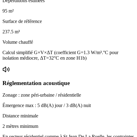
Déperditions estimées
95
m²
Surface de référence
237.5
m³
Volume chauffé
Calcul simplifié G×V×ΔT (coefficient G=1.3 W/m³.°C pour
isolation médiocre, ΔT=32°C en zone H1b)
Réglementation acoustique
Zonage :
zone péri-urbaine / résidentielle
Émergence max :
5
dB(A) jour /
3
dB(A) nuit
Distance minimale
2 mètres minimum
En secteur résidentiel comme à St Jean De La Ruelle, les contraintes