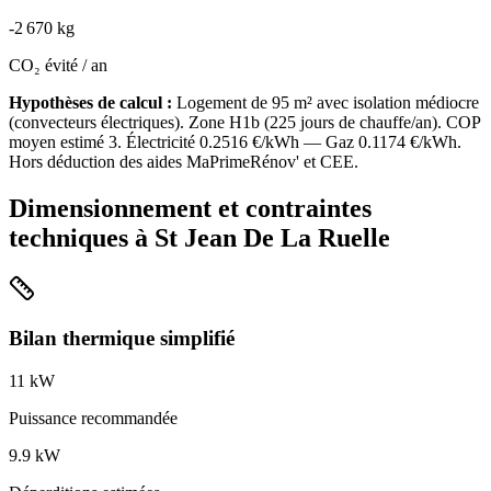
-
2 670
kg
CO₂ évité / an
Hypothèses de calcul :
Logement de
95
m² avec isolation
médiocre
(
convecteurs électriques
). Zone
H1b
(
225
jours de chauffe/an). COP
moyen estimé
3
. Électricité
0.2516
€/kWh — Gaz
0.1174
€/kWh.
Hors déduction des aides MaPrimeRénov' et CEE.
Dimensionnement et contraintes
techniques à
St Jean De La Ruelle
Bilan thermique simplifié
11
kW
Puissance recommandée
9.9
kW