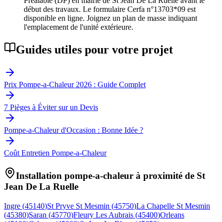
Préalable (DP) en mairie de St Jean De La Ruelle avant le
début des travaux. Le formulaire Cerfa n°13703*09 est
disponible en ligne. Joignez un plan de masse indiquant
l'emplacement de l'unité extérieure.
Guides utiles pour votre projet
Prix Pompe-a-Chaleur 2026 : Guide Complet
7 Pièges à Éviter sur un Devis
Pompe-a-Chaleur d'Occasion : Bonne Idée ?
Coût Entretien Pompe-a-Chaleur
Installation pompe-a-chaleur à proximité de
St
Jean De La Ruelle
Ingre
(
45140
)
St Pryve St Mesmin
(
45750
)
La Chapelle St Mesmin
(
45380
)
Saran
(
45770
)
Fleury Les Aubrais
(
45400
)
Orleans