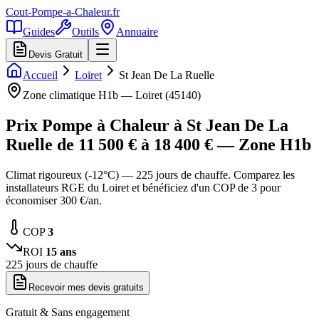
Cout-Pompe-a-Chaleur
.fr
Guides
Outils
Annuaire
Devis Gratuit
Accueil
Loiret
St Jean De La Ruelle
Zone climatique
H1b
—
Loiret
(
45140
)
Prix Pompe à Chaleur à
St Jean De La
Ruelle
de
11 500
€ à
18 400
€ — Zone
H1b
Climat rigoureux (-12°C) — 225 jours de chauffe. Comparez les
installateurs RGE du Loiret et bénéficiez d'un COP de 3 pour
économiser 300 €/an.
COP
3
ROI
15
ans
225
jours de chauffe
Recevoir mes devis gratuits
Gratuit & Sans engagement