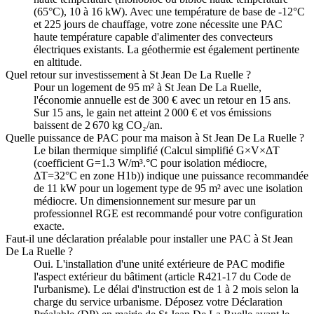
(65°C), 10 à 16 kW). Avec une température de base de -12°C
et 225 jours de chauffage, votre zone nécessite une PAC
haute température capable d'alimenter des convecteurs
électriques existants. La géothermie est également pertinente
en altitude.
Quel retour sur investissement à St Jean De La Ruelle ?
Pour un logement de 95 m² à St Jean De La Ruelle,
l'économie annuelle est de 300 € avec un retour en 15 ans.
Sur 15 ans, le gain net atteint 2 000 € et vos émissions
baissent de 2 670 kg CO₂/an.
Quelle puissance de PAC pour ma maison à St Jean De La Ruelle ?
Le bilan thermique simplifié (Calcul simplifié G×V×ΔT
(coefficient G=1.3 W/m³.°C pour isolation médiocre,
ΔT=32°C en zone H1b)) indique une puissance recommandée
de 11 kW pour un logement type de 95 m² avec une isolation
médiocre. Un dimensionnement sur mesure par un
professionnel RGE est recommandé pour votre configuration
exacte.
Faut-il une déclaration préalable pour installer une PAC à St Jean
De La Ruelle ?
Oui. L'installation d'une unité extérieure de PAC modifie
l'aspect extérieur du bâtiment (article R421-17 du Code de
l'urbanisme). Le délai d'instruction est de 1 à 2 mois selon la
charge du service urbanisme. Déposez votre Déclaration