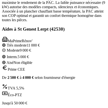
maximise le rendement de la PAC. La faible puissance nécessaire (9
kW) autorise des modèles compacts, silencieux et économiques.
Associée à un plancher chauffant basse température, la PAC atteint
son COP optimal et garantit un confort thermique homogène dans
toutes les pièces.
Aides à
St Genest Lerpt
(
42530
)
MaPrimeRénov'
🔵 Très modeste
11 000
€
🟡 Modeste
9 000
€
🟣 Interm.
5 000
€
🔴 Aisé
Non éligible
Prime CEE
De
2 500
€
à
4 000
€
selon fournisseur d'énergie
TVA
5,5%
Éco-PTZ
Jusqu'à
50 000
€