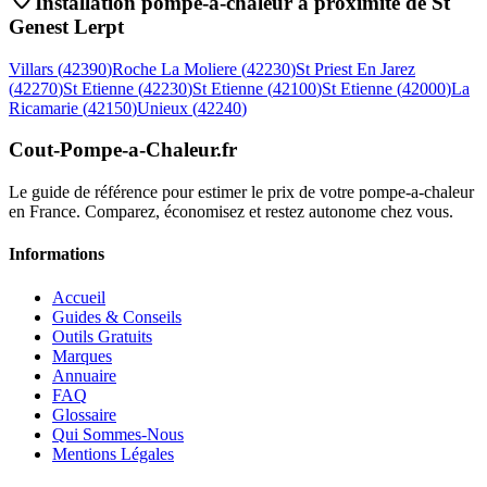
Installation pompe-a-chaleur à proximité de
St
Genest Lerpt
Villars
(
42390
)
Roche La Moliere
(
42230
)
St Priest En Jarez
(
42270
)
St Etienne
(
42230
)
St Etienne
(
42100
)
St Etienne
(
42000
)
La
Ricamarie
(
42150
)
Unieux
(
42240
)
Cout-Pompe-a-Chaleur
.fr
Le guide de référence pour estimer le prix de votre pompe-a-chaleur
en France. Comparez, économisez et restez autonome chez vous.
Informations
Accueil
Guides & Conseils
Outils Gratuits
Marques
Annuaire
FAQ
Glossaire
Qui Sommes-Nous
Mentions Légales