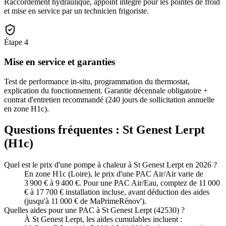
Raccordement hydraulique, appoint intégré pour les pointes de froid
et mise en service par un technicien frigoriste.
Étape
4
Mise en service et garanties
Test de performance in-situ, programmation du thermostat,
explication du fonctionnement. Garantie décennale obligatoire +
contrat d'entretien recommandé (240 jours de sollicitation annuelle
en zone H1c).
Questions fréquentes :
St Genest Lerpt
(
H1c
)
Quel est le prix d'une pompe à chaleur à St Genest Lerpt en 2026 ?
En zone H1c (Loire), le prix d'une PAC Air/Air varie de
3 900 € à 9 400 €. Pour une PAC Air/Eau, comptez de 11 000
€ à 17 700 € installation incluse, avant déduction des aides
(jusqu'à 11 000 € de MaPrimeRénov').
Quelles aides pour une PAC à St Genest Lerpt (42530) ?
À St Genest Lerpt, les aides cumulables incluent :