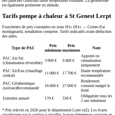
des plancher chauffant basse température existants. La géothermie
est également pertinente en altitude.
Tarifs pompe à chaleur à
St Genest Lerpt
Fourchettes de prix constatées en zone
H1c
(
H1c — Centre-Est
montagnard
), installation comprise. Tarifs indicatifs avant déduction
des aides.
Prix
Prix
Type de PAC
Note
minimum
maximum
Appoint ou
PAC Air/Air
3 900
€
9 400
€
climatisation
(climatisation réversible)
uniquement
PAC Air/Eau (chauffage
Haute température
11 000
€
17 700
€
central)
recommandée
Rendement
PAC Géothermique
16 600
€
27 600
€
constant malgré le
(sol/eau)
Recommandé
froid
Obligatoire tous les
Entretien annuel
170
€
330
€
2 ans minimum
* Prix relevés en
2026
pour le département
Loire
(
42
). Les écarts
s'expliquent par la surface à chauffer, le type d'émetteurs existants et