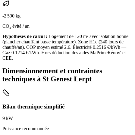
-
2 590
kg
CO₂ évité / an
Hypothèses de calcul :
Logement de
120
m² avec isolation
bonne
(
plancher chauffant basse température
). Zone
H1c
(
240
jours de
chauffe/an). COP moyen estimé
2.6
. Électricité
0.2516
€/kWh —
Gaz
0.1214
€/kWh. Hors déduction des aides MaPrimeRénov' et
CEE.
Dimensionnement et contraintes
techniques à
St Genest Lerpt
Bilan thermique simplifié
9
kW
Puissance recommandée