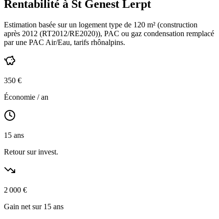
Rentabilité à
St Genest Lerpt
Estimation basée sur un logement type de
120
m² (construction
après 2012 (RT2012/RE2020)
),
PAC ou gaz condensation
remplacé
par une PAC Air/Eau,
tarifs rhônalpins
.
350
€
Économie / an
15
ans
Retour sur invest.
2 000
€
Gain net sur 15 ans