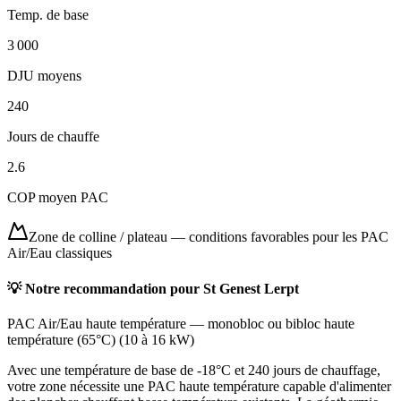
Temp. de base
3 000
DJU moyens
240
Jours de chauffe
2.6
COP moyen PAC
Zone de colline / plateau
—
conditions favorables pour les PAC
Air/Eau classiques
💡 Notre recommandation pour
St Genest Lerpt
PAC Air/Eau haute température
—
monobloc ou bibloc haute
température (65°C)
(
10 à 16 kW
)
Avec une température de base de -18°C et 240 jours de chauffage,
votre zone nécessite une PAC haute température capable d'alimenter