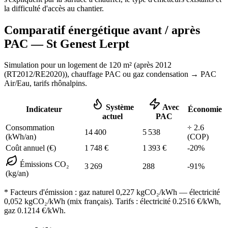
la difficulté d'accès au chantier.
Comparatif énergétique avant / après
PAC —
St Genest Lerpt
Simulation pour un logement de
120
m² (
après 2012
(RT2012/RE2020)
), chauffage
PAC ou gaz condensation
→ PAC
Air/Eau,
tarifs rhônalpins
.
Système
Avec
Indicateur
Économie
actuel
PAC
Consommation
÷
2.6
14 400
5 538
(kWh/an)
(COP)
Coût annuel (€)
1 748
€
1 393
€
-
20
%
Émissions CO₂
3 269
288
-
91
%
(kg/an)
* Facteurs d'émission :
gaz naturel 0,227
kgCO₂/kWh — électricité
0,052 kgCO₂/kWh (mix français). Tarifs : électricité
0.2516
€/kWh,
gaz
0.1214
€/kWh.