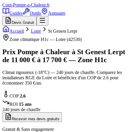
Cout-Pompe-a-Chaleur
.fr
Guides
Outils
Annuaire
Devis Gratuit
Accueil
Loire
St Genest Lerpt
Zone climatique
H1c
—
Loire
(
42530
)
Prix Pompe à Chaleur à
St Genest Lerpt
de
11 000
€ à
17 700
€ — Zone
H1c
Climat rigoureux (-18°C) — 240 jours de chauffe. Comparez les
installateurs RGE du Loire et bénéficiez d'un COP de 2.6 pour
économiser 350 €/an.
COP
2.6
ROI
15
ans
240
jours de chauffe
Recevoir mes devis gratuits
Gratuit & Sans engagement