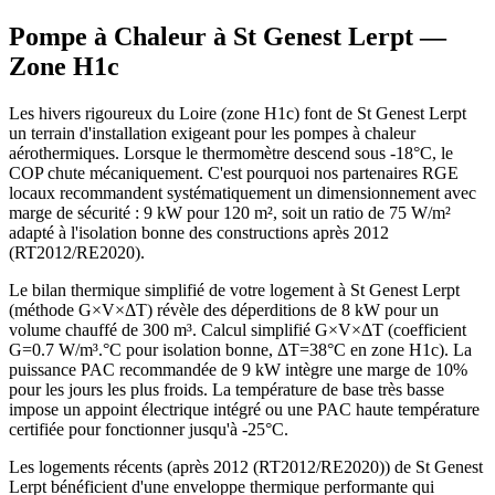
Pompe à Chaleur à
St Genest Lerpt
—
Zone
H1c
Les hivers rigoureux du Loire (zone H1c) font de St Genest Lerpt
un terrain d'installation exigeant pour les pompes à chaleur
aérothermiques. Lorsque le thermomètre descend sous -18°C, le
COP chute mécaniquement. C'est pourquoi nos partenaires RGE
locaux recommandent systématiquement un dimensionnement avec
marge de sécurité : 9 kW pour 120 m², soit un ratio de 75 W/m²
adapté à l'isolation bonne des constructions après 2012
(RT2012/RE2020).
Le bilan thermique simplifié de votre logement à St Genest Lerpt
(méthode G×V×ΔT) révèle des déperditions de 8 kW pour un
volume chauffé de 300 m³. Calcul simplifié G×V×ΔT (coefficient
G=0.7 W/m³.°C pour isolation bonne, ΔT=38°C en zone H1c). La
puissance PAC recommandée de 9 kW intègre une marge de 10%
pour les jours les plus froids. La température de base très basse
impose un appoint électrique intégré ou une PAC haute température
certifiée pour fonctionner jusqu'à -25°C.
Les logements récents (après 2012 (RT2012/RE2020)) de St Genest
Lerpt bénéficient d'une enveloppe thermique performante qui