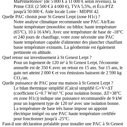
MaPrimeRénov' (de 5 000 € à 11 000 € selon revenus), la
Prime CEE (2 500 € à 4 000 €), TVA 5,5%, et Éco-PTZ
jusqu'à 50 000 €. Aide locale Loire : MDPH 42.
Quelle PAC choisir pour St Genest Lerpt (zone H1c) ?
Notre analyse climatique recommande une PAC Air/Eau
haute température (monobloc ou bibloc haute température
(65°C), 10 à 16 kW). Avec une température de base de -18°C
et 240 jours de chauffage, votre zone nécessite une PAC
haute température capable d'alimenter des plancher chauffant
basse température existants. La géothermie est également
pertinente en altitude.
Quel retour sur investissement à St Genest Lerpt ?
Pour un logement de 120 m² à St Genest Lerpt, l'économie
annuelle est de 350 € avec un retour en 15 ans. Sur 15 ans, le
gain net atteint 2 000 € et vos émissions baissent de 2 590 kg
CO₂/an.
Quelle puissance de PAC pour ma maison à St Genest Lerpt ?
Le bilan thermique simplifié (Calcul simplifié G×V×ΔT
(coefficient G=0.7 W/m³.°C pour isolation bonne, ΔT=38°C
en zone H1c)) indique une puissance recommandée de 9 kW
pour un logement type de 120 m² avec une isolation bonne.
La température de base très basse impose un appoint
électrique intégré ou une PAC haute température certifiée
pour fonctionner jusqu'à -25°C.
Faut-il une déclaration préalable pour installer une PAC à St Genest