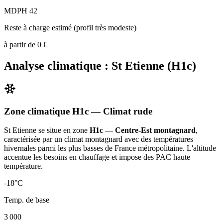
MDPH 42
Reste à charge estimé (profil très modeste)
à partir de
0
€
Analyse climatique :
St Etienne
(
H1c
)
Zone climatique
H1c
— Climat
rude
St Etienne
se situe en zone
H1c — Centre-Est montagnard
,
caractérisée par un
climat montagnard avec des températures
hivernales parmi les plus basses de France métropolitaine. L'altitude
accentue les besoins en chauffage et impose des PAC haute
température
.
-18
°C
Temp. de base
3 000