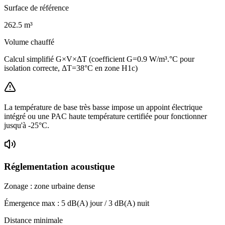
Surface de référence
262.5
m³
Volume chauffé
Calcul simplifié G×V×ΔT (coefficient G=0.9 W/m³.°C pour
isolation correcte, ΔT=38°C en zone H1c)
La température de base très basse impose un appoint électrique
intégré ou une PAC haute température certifiée pour fonctionner
jusqu'à -25°C.
Réglementation acoustique
Zonage :
zone urbaine dense
Émergence max :
5
dB(A) jour /
3
dB(A) nuit
Distance minimale