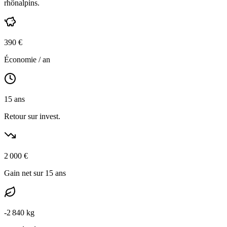
rhônalpins
.
390
€
Économie / an
15
ans
Retour sur invest.
2 000
€
Gain net sur 15 ans
-
2 840
kg