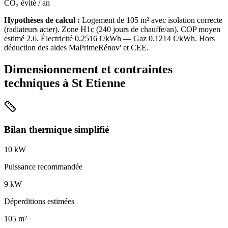
CO₂ évité / an
Hypothèses de calcul :
Logement de
105
m² avec isolation
correcte
(
radiateurs acier
). Zone
H1c
(
240
jours de chauffe/an). COP moyen
estimé
2.6
. Électricité
0.2516
€/kWh — Gaz
0.1214
€/kWh. Hors
déduction des aides MaPrimeRénov' et CEE.
Dimensionnement et contraintes
techniques à
St Etienne
Bilan thermique simplifié
10
kW
Puissance recommandée
9
kW
Déperditions estimées
105
m²