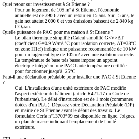
Quel retour sur investissement à St Etienne ?
Pour un logement de 105 m² à St Etienne, l'économie
annuelle est de 390 € avec un retour en 15 ans. Sur 15 ans, le
gain net atteint 2 000 € et vos émissions baissent de 2 840 kg
CO₂/an.
Quelle puissance de PAC pour ma maison à St Etienne ?
Le bilan thermique simplifié (Calcul simplifié G×V×ΔT
(coefficient G=0.9 W/m³.°C pour isolation correcte, ΔT=38°C
en zone H1c)) indique une puissance recommandée de 10 kW
pour un logement type de 105 m² avec une isolation correcte.
La température de base très basse impose un appoint
électrique intégré ou une PAC haute température certifiée
pour fonctionner jusqu'à -25°C.
Faut-il une déclaration préalable pour installer une PAC à St Etienne
?
Oui. L'installation d'une unité extérieure de PAC modifie
l'aspect extérieur du bâtiment (article R421-17 du Code de
l'urbanisme). Le délai d'instruction est de 1 mois (communes
dotées d'un PLU). Déposez votre Déclaration Préalable (DP)
en mairie de St Etienne avant le début des travaux. Le
formulaire Cerfa n°13703*09 est disponible en ligne. Joignez
un plan de masse indiquant l'emplacement de l'unité
extérieure.