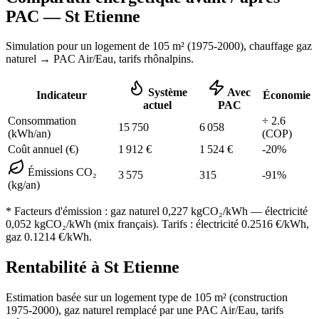
PAC —
St Etienne
Simulation pour un logement de
105
m² (
1975-2000
), chauffage
gaz
naturel
→ PAC Air/Eau,
tarifs rhônalpins
.
Système
Avec
Indicateur
Économie
actuel
PAC
Consommation
÷
2.6
15 750
6 058
(kWh/an)
(COP)
Coût annuel (€)
1 912
€
1 524
€
-
20
%
Émissions CO₂
3 575
315
-
91
%
(kg/an)
* Facteurs d'émission :
gaz naturel 0,227
kgCO₂/kWh — électricité
0,052 kgCO₂/kWh (mix français). Tarifs : électricité
0.2516
€/kWh,
gaz
0.1214
€/kWh.
Rentabilité à
St Etienne
Estimation basée sur un logement type de
105
m² (construction
1975-2000
),
gaz naturel
remplacé par une PAC Air/Eau,
tarifs