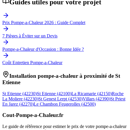
Guides utiles pour votre projet
Prix Pompe-a-Chaleur 2026 : Guide Complet
7 Pièges à Éviter sur un Devis
Pompe-a-Chaleur d'Occasion : Bonne Idée ?
Coût Entretien Pompe-a-Chaleur
Installation pompe-a-chaleur à proximité de
St
Etienne
St Etienne
(
42230
)
St Etienne
(
42100
)
La Ricamarie
(
42150
)
Roche
La Moliere
(
42230
)
St Genest Lerpt
(
42530
)
Villars
(
42390
)
St Priest
En Jarez
(
42270
)
Le Chambon Feugerolles
(
42500
)
Cout-Pompe-a-Chaleur
.fr
Le guide de référence pour estimer le prix de votre pompe-a-chaleur