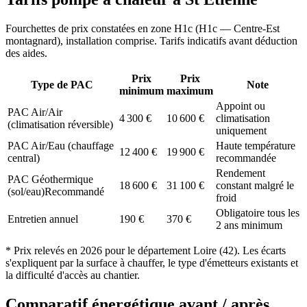
Fourchettes de prix constatées en zone
H1c
(
H1c — Centre-Est
montagnard
), installation comprise. Tarifs indicatifs avant déduction
des aides.
Prix
Prix
Type de PAC
Note
minimum
maximum
Appoint ou
PAC Air/Air
4 300
€
10 600
€
climatisation
(climatisation réversible)
uniquement
PAC Air/Eau (chauffage
Haute température
12 400
€
19 900
€
central)
recommandée
Rendement
PAC Géothermique
18 600
€
31 100
€
constant malgré le
(sol/eau)
Recommandé
froid
Obligatoire tous les
Entretien annuel
190
€
370
€
2 ans minimum
* Prix relevés en
2026
pour le département
Loire
(
42
). Les écarts
s'expliquent par la surface à chauffer, le type d'émetteurs existants et
la difficulté d'accès au chantier.
Comparatif énergétique avant / après