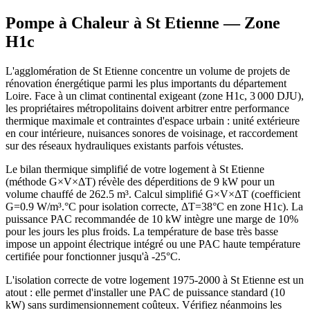
Pompe à Chaleur à
St Etienne
— Zone
H1c
L'agglomération de St Etienne concentre un volume de projets de
rénovation énergétique parmi les plus importants du département
Loire. Face à un climat continental exigeant (zone H1c, 3 000 DJU),
les propriétaires métropolitains doivent arbitrer entre performance
thermique maximale et contraintes d'espace urbain : unité extérieure
en cour intérieure, nuisances sonores de voisinage, et raccordement
sur des réseaux hydrauliques existants parfois vétustes.
Le bilan thermique simplifié de votre logement à St Etienne
(méthode G×V×ΔT) révèle des déperditions de 9 kW pour un
volume chauffé de 262.5 m³. Calcul simplifié G×V×ΔT (coefficient
G=0.9 W/m³.°C pour isolation correcte, ΔT=38°C en zone H1c). La
puissance PAC recommandée de 10 kW intègre une marge de 10%
pour les jours les plus froids. La température de base très basse
impose un appoint électrique intégré ou une PAC haute température
certifiée pour fonctionner jusqu'à -25°C.
L'isolation correcte de votre logement 1975-2000 à St Etienne est un
atout : elle permet d'installer une PAC de puissance standard (10
kW) sans surdimensionnement coûteux. Vérifiez néanmoins les