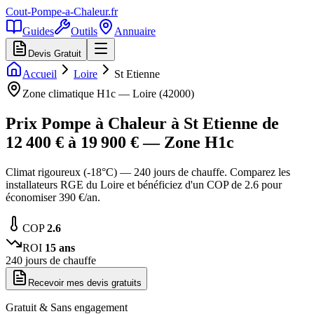
Cout-Pompe-a-Chaleur
.fr
Guides
Outils
Annuaire
Devis Gratuit
Accueil
Loire
St Etienne
Zone climatique
H1c
—
Loire
(
42000
)
Prix Pompe à Chaleur à
St Etienne
de
12 400
€ à
19 900
€ — Zone
H1c
Climat rigoureux (-18°C) — 240 jours de chauffe. Comparez les
installateurs RGE du Loire et bénéficiez d'un COP de 2.6 pour
économiser 390 €/an.
COP
2.6
ROI
15
ans
240
jours de chauffe
Recevoir mes devis gratuits
Gratuit & Sans engagement