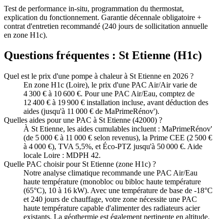
Test de performance in-situ, programmation du thermostat,
explication du fonctionnement. Garantie décennale obligatoire +
contrat d'entretien recommandé (240 jours de sollicitation annuelle
en zone H1c).
Questions fréquentes :
St Etienne
(
H1c
)
Quel est le prix d'une pompe à chaleur à St Etienne en 2026 ?
En zone H1c (Loire), le prix d'une PAC Air/Air varie de
4 300 € à 10 600 €. Pour une PAC Air/Eau, comptez de
12 400 € à 19 900 € installation incluse, avant déduction des
aides (jusqu'à 11 000 € de MaPrimeRénov').
Quelles aides pour une PAC à St Etienne (42000) ?
À St Etienne, les aides cumulables incluent : MaPrimeRénov'
(de 5 000 € à 11 000 € selon revenus), la Prime CEE (2 500 €
à 4 000 €), TVA 5,5%, et Éco-PTZ jusqu'à 50 000 €. Aide
locale Loire : MDPH 42.
Quelle PAC choisir pour St Etienne (zone H1c) ?
Notre analyse climatique recommande une PAC Air/Eau
haute température (monobloc ou bibloc haute température
(65°C), 10 à 16 kW). Avec une température de base de -18°C
et 240 jours de chauffage, votre zone nécessite une PAC
haute température capable d'alimenter des radiateurs acier
existants. La géothermie est également pertinente en altitude.