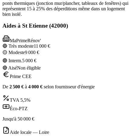
ponts thermiques (jonction mur/plancher, tableaux de fenêtres) qui
représentent 15 à 25% des déperditions même dans un logement
bien isolé.
Aides à
St Etienne
(
42000
)
MaPrimeRénov'
🔵 Très modeste
11 000
€
🟡 Modeste
9 000
€
🟣 Interm.
5 000
€
🔴 Aisé
Non éligible
Prime CEE
De
2 500
€
à
4 000
€
selon fournisseur d'énergie
TVA
5,5%
Éco-PTZ
Jusqu'à
50 000
€
Aide locale —
Loire