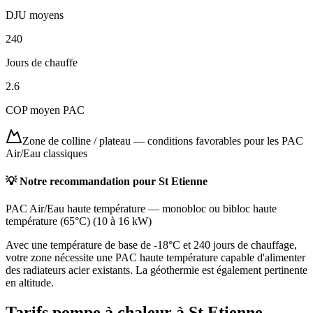
DJU moyens
240
Jours de chauffe
2.6
COP moyen PAC
Zone de colline / plateau
—
conditions favorables pour les PAC
Air/Eau classiques
💡 Notre recommandation pour
St Etienne
PAC Air/Eau haute température
—
monobloc ou bibloc haute
température (65°C)
(
10 à 16 kW
)
Avec une température de base de -18°C et 240 jours de chauffage,
votre zone nécessite une PAC haute température capable d'alimenter
des radiateurs acier existants. La géothermie est également pertinente
en altitude.
Tarifs pompe à chaleur à
St Etienne