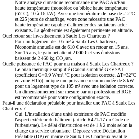
Notre analyse climatique recommande une PAC Air/Eau
haute température (monobloc ou bibloc haute température
(65°C), 10 à 16 kW). Avec une température de base de -12°C
et 225 jours de chauffage, votre zone nécessite une PAC
haute température capable d'alimenter des radiateurs acier
existants. La géothermie est également pertinente en altitude.
Quel retour sur investissement à Saulx Les Chartreux ?
Pour un logement de 105 m² à Saulx Les Chartreux,
l'économie annuelle est de 610 € avec un retour en 15 ans.
Sur 15 ans, le gain net atteint 2 000 € et vos émissions
baissent de 2 460 kg CO₂/an.
Quelle puissance de PAC pour ma maison à Saulx Les Chartreux ?
Le bilan thermique simplifié (Calcul simplifié G×V×ΔT
(coefficient G=0.9 W/m³.°C pour isolation correcte, ΔT=32°C
en zone H1b)) indique une puissance recommandée de 8 kW
pour un logement type de 105 m² avec une isolation correcte.
Un dimensionnement sur mesure par un professionnel RGE
est recommandé pour votre configuration exacte.
Faut-il une déclaration préalable pour installer une PAC à Saulx Les
Chartreux ?
Oui. L'installation d'une unité extérieure de PAC modifie
l'aspect extérieur du bâtiment (article R421-17 du Code de
l'urbanisme). Le délai d'instruction est de 1 à 2 mois selon la
charge du service urbanisme. Déposez votre Déclaration
Préalable (DP) en mairie de Saulx Les Chartreux avant le