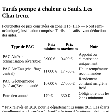
Tarifs pompe à chaleur à
Saulx Les
Chartreux
Fourchettes de prix constatées en zone
H1b
(
H1b — Nord semi-
océanique
), installation comprise. Tarifs indicatifs avant déduction
des aides.
Prix
Prix
Type de PAC
Note
minimum
maximum
Appoint ou
PAC Air/Air
3 900
€
9 400
€
climatisation
(climatisation réversible)
uniquement
PAC Air/Eau (chauffage
Haute température
11 000
€
17 700
€
central)
recommandée
Rendement
PAC Géothermique
16 600
€
27 600
€
constant malgré le
(sol/eau)
Recommandé
froid
Obligatoire tous les
Entretien annuel
170
€
330
€
2 ans minimum
* Prix relevés en
2026
pour le département
Essonne
(
91
). Les écarts
s'expliquent par la surface à chauffer, le type d'émetteurs existants et