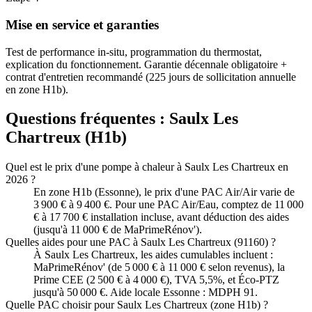
Mise en service et garanties
Test de performance in-situ, programmation du thermostat,
explication du fonctionnement. Garantie décennale obligatoire +
contrat d'entretien recommandé (225 jours de sollicitation annuelle
en zone H1b).
Questions fréquentes :
Saulx Les
Chartreux
(
H1b
)
Quel est le prix d'une pompe à chaleur à Saulx Les Chartreux en
2026 ?
En zone H1b (Essonne), le prix d'une PAC Air/Air varie de
3 900 € à 9 400 €. Pour une PAC Air/Eau, comptez de 11 000
€ à 17 700 € installation incluse, avant déduction des aides
(jusqu'à 11 000 € de MaPrimeRénov').
Quelles aides pour une PAC à Saulx Les Chartreux (91160) ?
À Saulx Les Chartreux, les aides cumulables incluent :
MaPrimeRénov' (de 5 000 € à 11 000 € selon revenus), la
Prime CEE (2 500 € à 4 000 €), TVA 5,5%, et Éco-PTZ
jusqu'à 50 000 €. Aide locale Essonne : MDPH 91.
Quelle PAC choisir pour Saulx Les Chartreux (zone H1b) ?