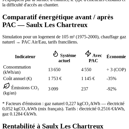
la difficulté d'accès au chantier.
Comparatif énergétique avant / après
PAC —
Saulx Les Chartreux
Simulation pour un logement de
105
m² (
1975-2000
), chauffage
gaz
naturel
→ PAC Air/Eau,
tarifs franciliens
.
Système
Avec
Indicateur
Économie
actuel
PAC
Consommation
13 650
4 550
÷
3
(COP)
(kWh/an)
Coût annuel (€)
1 753
€
1 145
€
-
35
%
Émissions CO₂
3 099
237
-
92
%
(kg/an)
* Facteurs d'émission :
gaz naturel 0,227
kgCO₂/kWh — électricité
0,052 kgCO₂/kWh (mix français). Tarifs : électricité
0.2516
€/kWh,
gaz
0.1284
€/kWh.
Rentabilité à
Saulx Les Chartreux