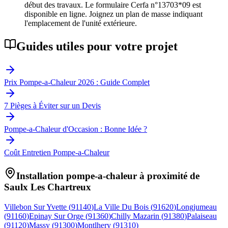
début des travaux. Le formulaire Cerfa n°13703*09 est
disponible en ligne. Joignez un plan de masse indiquant
l'emplacement de l'unité extérieure.
Guides utiles pour votre projet
Prix Pompe-a-Chaleur 2026 : Guide Complet
7 Pièges à Éviter sur un Devis
Pompe-a-Chaleur d'Occasion : Bonne Idée ?
Coût Entretien Pompe-a-Chaleur
Installation pompe-a-chaleur à proximité de
Saulx Les Chartreux
Villebon Sur Yvette
(
91140
)
La Ville Du Bois
(
91620
)
Longjumeau
(
91160
)
Epinay Sur Orge
(
91360
)
Chilly Mazarin
(
91380
)
Palaiseau
(
91120
)
Massy
(
91300
)
Montlhery
(
91310
)