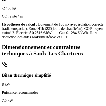
-
2 460
kg
CO₂ évité / an
Hypothèses de calcul :
Logement de
105
m² avec isolation
correcte
(
radiateurs acier
). Zone
H1b
(
225
jours de chauffe/an). COP moyen
estimé
3
. Électricité
0.2516
€/kWh — Gaz
0.1284
€/kWh. Hors
déduction des aides MaPrimeRénov' et CEE.
Dimensionnement et contraintes
techniques à
Saulx Les Chartreux
Bilan thermique simplifié
8
kW
Puissance recommandée
7.6
kW