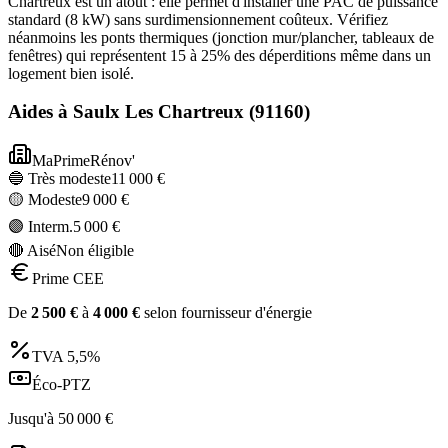
Chartreux est un atout : elle permet d'installer une PAC de puissance
standard (8 kW) sans surdimensionnement coûteux. Vérifiez
néanmoins les ponts thermiques (jonction mur/plancher, tableaux de
fenêtres) qui représentent 15 à 25% des déperditions même dans un
logement bien isolé.
Aides à
Saulx Les Chartreux
(
91160
)
MaPrimeRénov'
🔵 Très modeste
11 000
€
🟡 Modeste
9 000
€
🟣 Interm.
5 000
€
🔴 Aisé
Non éligible
Prime CEE
De
2 500
€
à
4 000
€
selon fournisseur d'énergie
TVA
5,5%
Éco-PTZ
Jusqu'à
50 000
€