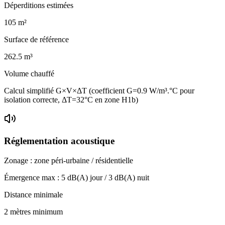
Déperditions estimées
105
m²
Surface de référence
262.5
m³
Volume chauffé
Calcul simplifié G×V×ΔT (coefficient G=0.9 W/m³.°C pour
isolation correcte, ΔT=32°C en zone H1b)
Réglementation acoustique
Zonage :
zone péri-urbaine / résidentielle
Émergence max :
5
dB(A) jour /
3
dB(A) nuit
Distance minimale
2 mètres minimum