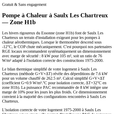
Gratuit & Sans engagement
Pompe à Chaleur à
Saulx Les Chartreux
— Zone
H1b
Les hivers rigoureux du Essonne (zone H1b) font de Saulx Les
Chartreux un terrain d'installation exigeant pour les pompes à
chaleur aérothermiques. Lorsque le thermomètre descend sous
-12°C, le COP chute mécaniquement. C'est pourquoi nos partenaires
RGE locaux recommandent systématiquement un dimensionnement
avec marge de sécurité : 8 kW pour 105 m², soit un ratio de 76
W/m² adapté à l'isolation correcte des constructions 1975-2000.
Le bilan thermique simplifié de votre logement à Saulx Les
Chartreux (méthode G×V×ΔT) révèle des déperditions de 7.6 kW
pour un volume chauffé de 262.5 m³. Calcul simplifié G×V×ΔT
(coefficient G=0.9 W/m³.°C pour isolation correcte, ΔT=32°C en
zone H1b). La puissance PAC recommandée de 8 kW intègre une
marge de 10% pour les jours les plus froids. Ce dimensionnement
convient à la majorité des configurations rencontrées à Saulx Les
Chartreux.
L'isolation correcte de votre logement 1975-2000 à Saulx Les