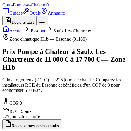
Cout-Pompe-a-Chaleur
.fr
Guides
Outils
Annuaire
Devis Gratuit
Accueil
Essonne
Saulx Les Chartreux
Zone climatique
H1b
—
Essonne
(
91160
)
Prix Pompe à Chaleur à
Saulx Les
Chartreux
de
11 000
€ à
17 700
€ — Zone
H1b
Climat rigoureux (-12°C) — 225 jours de chauffe. Comparez les
installateurs RGE du Essonne et bénéficiez d'un COP de 3 pour
économiser 610 €/an.
COP
3
ROI
15
ans
225
jours de chauffe
Recevoir mes devis gratuits