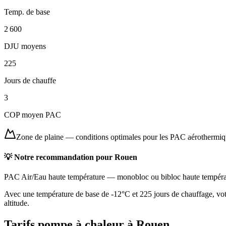
Temp. de base
2 600
DJU moyens
225
Jours de chauffe
3
COP moyen PAC
Zone de plaine
—
conditions optimales pour les PAC aérothermi
💡 Notre recommandation pour
Rouen
PAC Air/Eau haute température
—
monobloc ou bibloc haute tempéra
Avec une température de base de -12°C et 225 jours de chauffage, votr
altitude.
Tarifs pompe à chaleur à
Rouen