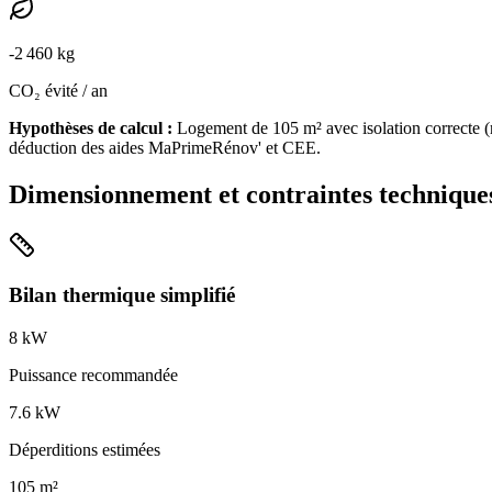
-
2 460
kg
CO₂ évité / an
Hypothèses de calcul :
Logement de
105
m² avec isolation
correcte
(
déduction des aides MaPrimeRénov' et CEE.
Dimensionnement et contraintes technique
Bilan thermique simplifié
8
kW
Puissance recommandée
7.6
kW
Déperditions estimées
105
m²