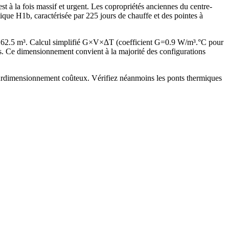
 à la fois massif et urgent. Les copropriétés anciennes du centre-
ique H1b, caractérisée par 225 jours de chauffe et des pointes à
262.5 m³. Calcul simplifié G×V×ΔT (coefficient G=0.9 W/m³.°C pour
. Ce dimensionnement convient à la majorité des configurations
 surdimensionnement coûteux. Vérifiez néanmoins les ponts thermiques