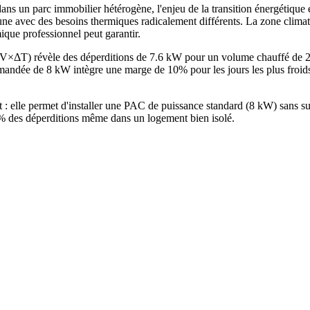
un parc immobilier hétérogène, l'enjeu de la transition énergétique est
acune avec des besoins thermiques radicalement différents. La zone climat
que professionnel peut garantir.
×V×ΔT) révèle des déperditions de 7.6 kW pour un volume chauffé de 
ndée de 8 kW intègre une marge de 10% pour les jours les plus froids
t : elle permet d'installer une PAC de puissance standard (8 kW) sans
25% des déperditions même dans un logement bien isolé.