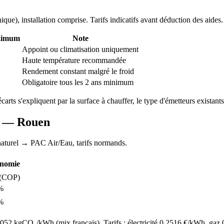
nique
), installation comprise. Tarifs indicatifs avant déduction des aides.
ximum
Note
Appoint ou climatisation uniquement
Haute température recommandée
Rendement constant malgré le froid
Obligatoire tous les 2 ans minimum
écarts s'expliquent par la surface à chauffer, le type d'émetteurs existants 
AC —
Rouen
aturel
→ PAC Air/Eau,
tarifs normands
.
nomie
(COP)
%
%
52 kgCO₂/kWh (mix français). Tarifs : électricité
0.2516
€/kWh, gaz