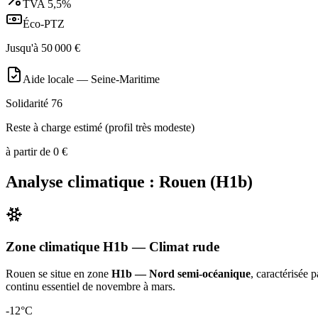
TVA
5,5%
Éco-PTZ
Jusqu'à
50 000
€
Aide locale —
Seine-Maritime
Solidarité 76
Reste à charge estimé (profil très modeste)
à partir de
0
€
Analyse climatique :
Rouen
(
H1b
)
Zone climatique
H1b
— Climat
rude
Rouen
se situe en zone
H1b — Nord semi-océanique
, caractérisée 
continu essentiel de novembre à mars
.
-12
°C