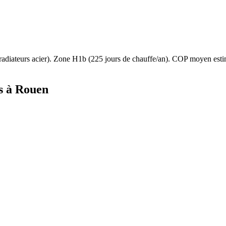
radiateurs acier
). Zone
H1b
(
225
jours de chauffe/an). COP moyen est
s à
Rouen