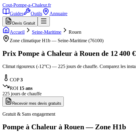
Cout-Pompe-a-Chaleur
.fr
Guides
Outils
Annuaire
Devis Gratuit
Accueil
Seine-Maritime
Rouen
Zone climatique
H1b
—
Seine-Maritime
(
76100
)
Prix Pompe à Chaleur à
Rouen
de
12 400
€
Climat rigoureux (-12°C) — 225 jours de chauffe. Comparez les inst
COP
3
ROI
15
ans
225
jours de chauffe
Recevoir mes devis gratuits
Gratuit & Sans engagement
Pompe à Chaleur à
Rouen
— Zone
H1b