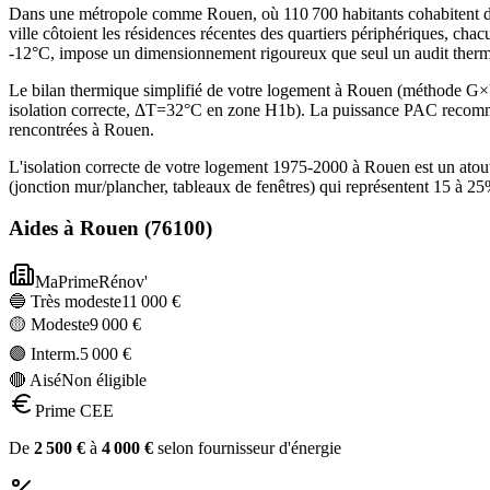
Dans une métropole comme Rouen, où 110 700 habitants cohabitent dans 
ville côtoient les résidences récentes des quartiers périphériques, ch
-12°C, impose un dimensionnement rigoureux que seul un audit thermi
Le bilan thermique simplifié de votre logement à Rouen (méthode G
isolation correcte, ΔT=32°C en zone H1b). La puissance PAC recomma
rencontrées à Rouen.
L'isolation correcte de votre logement 1975-2000 à Rouen est un atou
(jonction mur/plancher, tableaux de fenêtres) qui représentent 15 à 
Aides à
Rouen
(
76100
)
MaPrimeRénov'
🔵 Très modeste
11 000
€
🟡 Modeste
9 000
€
🟣 Interm.
5 000
€
🔴 Aisé
Non éligible
Prime CEE
De
2 500
€
à
4 000
€
selon fournisseur d'énergie