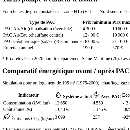
Fourchettes de prix constatées en zone
H1b
(
H1b — Nord semi-océa
Type de PAC
Prix minimum
Prix ma
PAC Air/Air (climatisation réversible)
4 300
€
10 600
€
PAC Air/Eau (chauffage central)
12 400
€
19 900
€
PAC Géothermique (sol/eau)
Recommandé
18 600
€
31 100
€
Entretien annuel
190
€
370
€
* Prix relevés en
2026
pour le département
Seine-Maritime
(
76
). Les 
Comparatif énergétique avant / après P
Simulation pour un logement de
105
m² (
1975-2000
), chauffage
gaz n
Indicateur
Éco
Système actuel
Avec PAC
Consommation (kWh/an)
13 650
4 550
÷
3
Coût annuel (€)
1 643
€
1 145
€
-
30
3 099
237
-
92
Émissions CO₂ (kg/an)
* Facteurs d'émission :
gaz naturel 0,227
kgCO₂/kWh — électricité 0,0