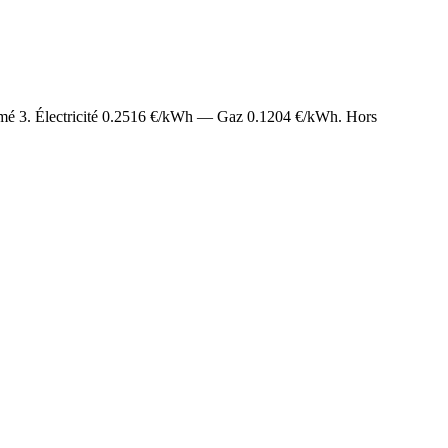
imé
3
. Électricité
0.2516
€/kWh — Gaz
0.1204
€/kWh. Hors