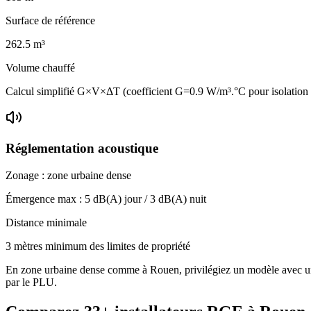
Surface de référence
262.5
m³
Volume chauffé
Calcul simplifié G×V×ΔT (coefficient G=0.9 W/m³.°C pour isolatio
Réglementation acoustique
Zonage :
zone urbaine dense
Émergence max :
5
dB(A) jour /
3
dB(A) nuit
Distance minimale
3 mètres minimum des limites de propriété
En zone urbaine dense comme à Rouen, privilégiez un modèle avec un ni
par le PLU.