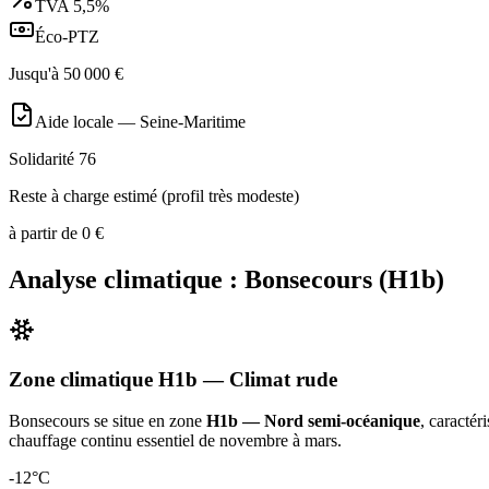
TVA
5,5%
Éco-PTZ
Jusqu'à
50 000
€
Aide locale —
Seine-Maritime
Solidarité 76
Reste à charge estimé (profil très modeste)
à partir de
0
€
Analyse climatique :
Bonsecours
(
H1b
)
Zone climatique
H1b
— Climat
rude
Bonsecours
se situe en zone
H1b — Nord semi-océanique
, caractér
chauffage continu essentiel de novembre à mars
.
-12
°C