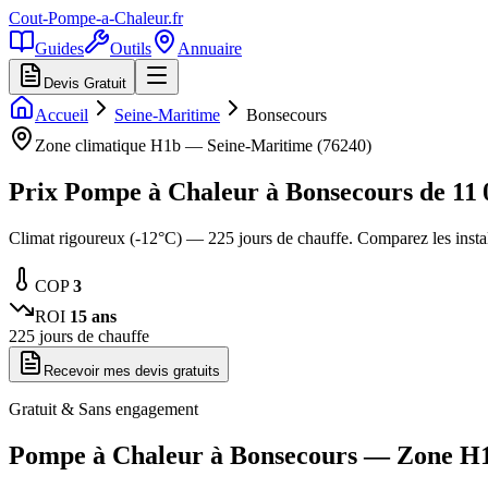
Cout-Pompe-a-Chaleur
.fr
Guides
Outils
Annuaire
Devis Gratuit
Accueil
Seine-Maritime
Bonsecours
Zone climatique
H1b
—
Seine-Maritime
(
76240
)
Prix Pompe à Chaleur à
Bonsecours
de
11 
Climat rigoureux (-12°C) — 225 jours de chauffe. Comparez les inst
COP
3
ROI
15
ans
225
jours de chauffe
Recevoir mes devis gratuits
Gratuit & Sans engagement
Pompe à Chaleur à
Bonsecours
— Zone
H