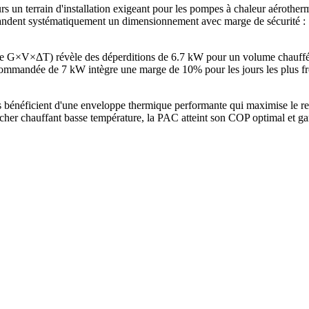
s un terrain d'installation exigeant pour les pompes à chaleur aéroth
ent systématiquement un dimensionnement avec marge de sécurité : 7 
ode G×V×ΔT) révèle des déperditions de 6.7 kW pour un volume chauf
mandée de 7 kW intègre une marge de 10% pour les jours les plus froi
énéficient d'une enveloppe thermique performante qui maximise le ren
her chauffant basse température, la PAC atteint son COP optimal et gar