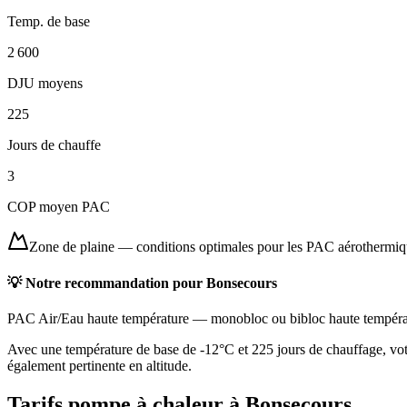
Temp. de base
2 600
DJU moyens
225
Jours de chauffe
3
COP moyen PAC
Zone de plaine
—
conditions optimales pour les PAC aérothermi
💡 Notre recommandation pour
Bonsecours
PAC Air/Eau haute température
—
monobloc ou bibloc haute tempéra
Avec une température de base de -12°C et 225 jours de chauffage, vot
également pertinente en altitude.
Tarifs pompe à chaleur à
Bonsecours