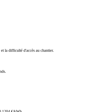
et la difficulté d'accès au chantier.
ands
.
0.1204
€/kWh.