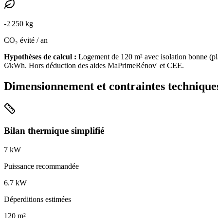
-
2 250
kg
CO₂ évité / an
Hypothèses de calcul :
Logement de
120
m² avec isolation
bonne
(
pl
€/kWh. Hors déduction des aides MaPrimeRénov' et CEE.
Dimensionnement et contraintes technique
Bilan thermique simplifié
7
kW
Puissance recommandée
6.7
kW
Déperditions estimées
120
m²