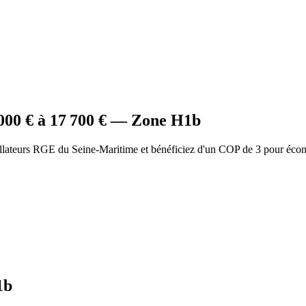
000
€ à
17 700
€ — Zone
H1b
allateurs RGE du Seine-Maritime et bénéficiez d'un COP de 3 pour éco
1b