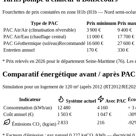
Fourchettes de prix constatées en zone
H1b
(
H1b — Nord semi-océa
Type de PAC
Prix minimum
Prix ma
PAC Air/Air (climatisation réversible)
3 900
€
9 400
€
PAC Air/Eau (chauffage central)
11 000
€
17 700
€
PAC Géothermique (sol/eau)
Recommandé
16 600
€
27 600
€
Entretien annuel
170
€
330
€
* Prix relevés en
2026
pour le département
Seine-Maritime
(
76
). Les 
Comparatif énergétique avant / après P
Simulation pour un logement de
120
m² (
après 2012 (RT2012/RE202
Indicateur
Éco
Système actuel
Avec PAC
Consommation (kWh/an)
12 480
4 160
÷
3
Coût annuel (€)
1 503
€
1 047
€
-
30
2 833
216
-
92
Émissions CO₂ (kg/an)
* Facteurs d'émission :
gaz naturel 0,227
kgCO₂/kWh — électricité 0,0