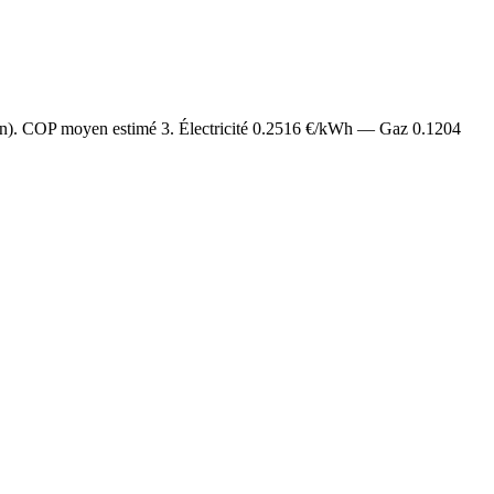
/an). COP moyen estimé
3
. Électricité
0.2516
€/kWh — Gaz
0.1204