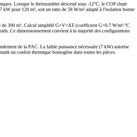
ermiques. Lorsque le thermomètre descend sous -12°C, le COP chute
kW pour 120 m², soit un ratio de 58 W/m² adapté à l'isolation bonne
fé de 300 m³. Calcul simplifié G×V×ΔT (coefficient G=0.7 W/m³.°C
ds. Ce dimensionnement convient à la majorité des configurations
dement de la PAC. La faible puissance nécessaire (7 kW) autorise
antit un confort thermique homogène dans toutes les pièces.