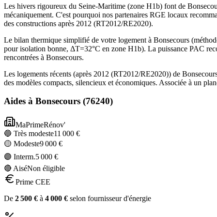
Les hivers rigoureux du Seine-Maritime (zone H1b) font de Bonsecour
mécaniquement. C'est pourquoi nos partenaires RGE locaux recommand
des constructions après 2012 (RT2012/RE2020).
Le bilan thermique simplifié de votre logement à Bonsecours (méth
pour isolation bonne, ΔT=32°C en zone H1b). La puissance PAC recom
rencontrées à Bonsecours.
Les logements récents (après 2012 (RT2012/RE2020)) de Bonsecours b
des modèles compacts, silencieux et économiques. Associée à un planc
Aides à
Bonsecours
(
76240
)
MaPrimeRénov'
🔵 Très modeste
11 000
€
🟡 Modeste
9 000
€
🟣 Interm.
5 000
€
🔴 Aisé
Non éligible
Prime CEE
De
2 500
€
à
4 000
€
selon fournisseur d'énergie