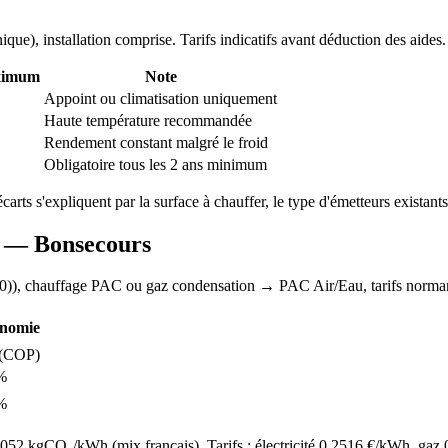
nique
), installation comprise. Tarifs indicatifs avant déduction des aides.
ximum
Note
Appoint ou climatisation uniquement
Haute température recommandée
Rendement constant malgré le froid
Obligatoire tous les 2 ans minimum
écarts s'expliquent par la surface à chauffer, le type d'émetteurs existants 
AC —
Bonsecours
0)
), chauffage
PAC ou gaz condensation
→ PAC Air/Eau,
tarifs norm
nomie
(COP)
%
%
52 kgCO₂/kWh (mix français). Tarifs : électricité
0.2516
€/kWh, gaz