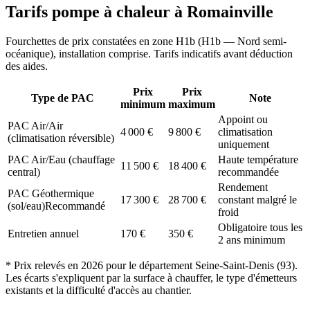
Tarifs pompe à chaleur à
Romainville
Fourchettes de prix constatées en zone
H1b
(
H1b — Nord semi-
océanique
), installation comprise. Tarifs indicatifs avant déduction
des aides.
Prix
Prix
Type de PAC
Note
minimum
maximum
Appoint ou
PAC Air/Air
4 000
€
9 800
€
climatisation
(climatisation réversible)
uniquement
PAC Air/Eau (chauffage
Haute température
11 500
€
18 400
€
central)
recommandée
Rendement
PAC Géothermique
17 300
€
28 700
€
constant malgré le
(sol/eau)
Recommandé
froid
Obligatoire tous les
Entretien annuel
170
€
350
€
2 ans minimum
* Prix relevés en
2026
pour le département
Seine-Saint-Denis
(
93
).
Les écarts s'expliquent par la surface à chauffer, le type d'émetteurs
existants et la difficulté d'accès au chantier.