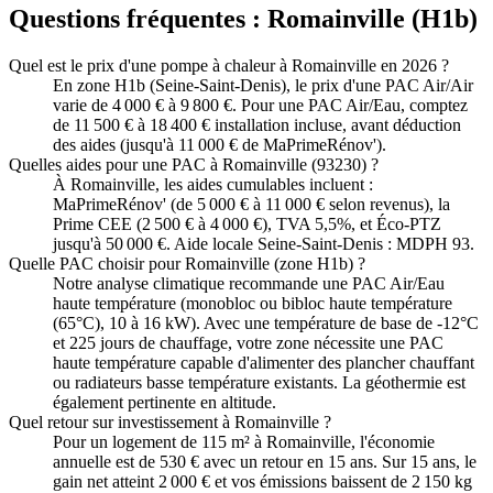
Questions fréquentes :
Romainville
(
H1b
)
Quel est le prix d'une pompe à chaleur à Romainville en 2026 ?
En zone H1b (Seine-Saint-Denis), le prix d'une PAC Air/Air
varie de 4 000 € à 9 800 €. Pour une PAC Air/Eau, comptez
de 11 500 € à 18 400 € installation incluse, avant déduction
des aides (jusqu'à 11 000 € de MaPrimeRénov').
Quelles aides pour une PAC à Romainville (93230) ?
À Romainville, les aides cumulables incluent :
MaPrimeRénov' (de 5 000 € à 11 000 € selon revenus), la
Prime CEE (2 500 € à 4 000 €), TVA 5,5%, et Éco-PTZ
jusqu'à 50 000 €. Aide locale Seine-Saint-Denis : MDPH 93.
Quelle PAC choisir pour Romainville (zone H1b) ?
Notre analyse climatique recommande une PAC Air/Eau
haute température (monobloc ou bibloc haute température
(65°C), 10 à 16 kW). Avec une température de base de -12°C
et 225 jours de chauffage, votre zone nécessite une PAC
haute température capable d'alimenter des plancher chauffant
ou radiateurs basse température existants. La géothermie est
également pertinente en altitude.
Quel retour sur investissement à Romainville ?
Pour un logement de 115 m² à Romainville, l'économie
annuelle est de 530 € avec un retour en 15 ans. Sur 15 ans, le
gain net atteint 2 000 € et vos émissions baissent de 2 150 kg