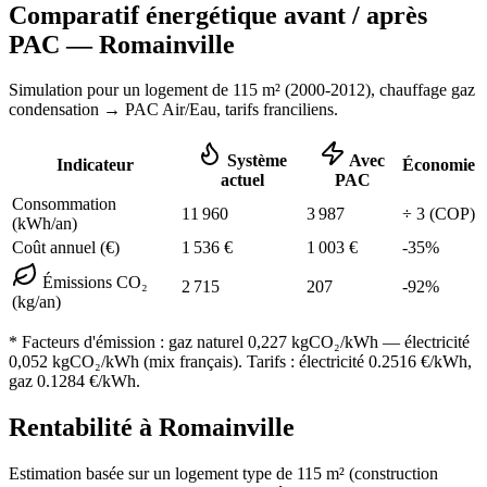
Comparatif énergétique avant / après
PAC —
Romainville
Simulation pour un logement de
115
m² (
2000-2012
), chauffage
gaz
condensation
→ PAC Air/Eau,
tarifs franciliens
.
Système
Avec
Indicateur
Économie
actuel
PAC
Consommation
11 960
3 987
÷
3
(COP)
(kWh/an)
Coût annuel (€)
1 536
€
1 003
€
-
35
%
Émissions CO₂
2 715
207
-
92
%
(kg/an)
* Facteurs d'émission :
gaz naturel 0,227
kgCO₂/kWh — électricité
0,052 kgCO₂/kWh (mix français). Tarifs : électricité
0.2516
€/kWh,
gaz
0.1284
€/kWh.
Rentabilité à
Romainville
Estimation basée sur un logement type de
115
m² (construction