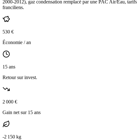
2000-2012
),
gaz condensation
remplacé par une PAC Air/Eau,
tarifs
franciliens
.
530
€
Économie / an
15
ans
Retour sur invest.
2 000
€
Gain net sur 15 ans
-
2 150
kg