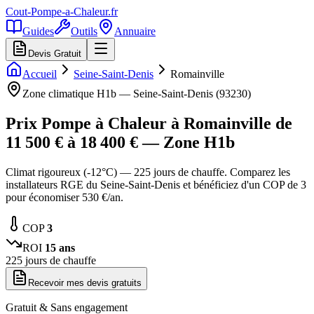
Cout-Pompe-a-Chaleur
.fr
Guides
Outils
Annuaire
Devis Gratuit
Accueil
Seine-Saint-Denis
Romainville
Zone climatique
H1b
—
Seine-Saint-Denis
(
93230
)
Prix Pompe à Chaleur à
Romainville
de
11 500
€ à
18 400
€ — Zone
H1b
Climat rigoureux (-12°C) — 225 jours de chauffe. Comparez les
installateurs RGE du Seine-Saint-Denis et bénéficiez d'un COP de 3
pour économiser 530 €/an.
COP
3
ROI
15
ans
225
jours de chauffe
Recevoir mes devis gratuits
Gratuit & Sans engagement