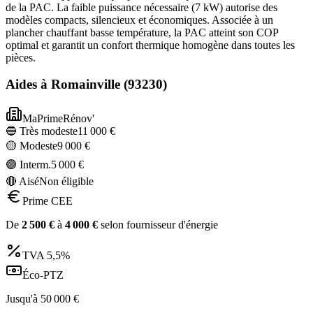
de la PAC. La faible puissance nécessaire (7 kW) autorise des
modèles compacts, silencieux et économiques. Associée à un
plancher chauffant basse température, la PAC atteint son COP
optimal et garantit un confort thermique homogène dans toutes les
pièces.
Aides à
Romainville
(
93230
)
MaPrimeRénov'
🔵 Très modeste
11 000
€
🟡 Modeste
9 000
€
🟣 Interm.
5 000
€
🔴 Aisé
Non éligible
Prime CEE
De
2 500
€
à
4 000
€
selon fournisseur d'énergie
TVA
5,5%
Éco-PTZ
Jusqu'à
50 000
€