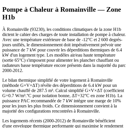
Pompe à Chaleur à
Romainville
— Zone
H1b
À Romainville (93230), les conditions climatiques de la zone H1b
dictent le cahier des charges de toute installation de pompe à chaleur.
Avec une température extérieure de base de -12°C et 2 600 degrés-
jours unifiés, le dimensionnement doit impérativement prévoir une
puissance de 7 kW pour couvrir les déperditions thermiques de 6.4
kW d'un logement type. Les modèles air/eau haute température
(sortie 65°C) s'imposent pour alimenter les plancher chauffant ou
radiateurs basse température encore présents dans la majorité du parc
2000-2012.
Le bilan thermique simplifié de votre logement à Romainville
(méthode G×V×ΔT) révèle des déperditions de 6.4 kW pour un
volume chauffé de 287.5 m³. Calcul simplifié G×V×ΔT (coefficient
G=0.7 W/m³.°C pour isolation bonne, ΔT=32°C en zone H1b). La
puissance PAC recommandée de 7 kW intègre une marge de 10%
pour les jours les plus froids. Ce dimensionnement convient à la
majorité des configurations rencontrées à Romainville.
Les logements récents (2000-2012) de Romainville bénéficient
d'une enveloppe thermique performante qui maximise le rendement