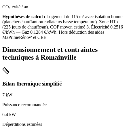
CO₂ évité / an
Hypothèses de calcul :
Logement de
115
m² avec isolation
bonne
(
plancher chauffant ou radiateurs basse température
). Zone
H1b
(
225
jours de chauffe/an). COP moyen estimé
3
. Électricité
0.2516
€/kWh — Gaz
0.1284
€/kWh. Hors déduction des aides
MaPrimeRénov' et CEE.
Dimensionnement et contraintes
techniques à
Romainville
Bilan thermique simplifié
7
kW
Puissance recommandée
6.4
kW
Déperditions estimées