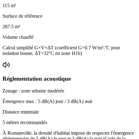
115
m²
Surface de référence
287.5
m³
Volume chauffé
Calcul simplifié G×V×ΔT (coefficient G=0.7 W/m³.°C pour
isolation bonne, ΔT=32°C en zone H1b)
Réglementation acoustique
Zonage :
zone urbaine modérée
Émergence max :
5
dB(A) jour /
3
dB(A) nuit
Distance minimale
5 mètres recommandés
À Romainville, la densité d'habitat impose de respecter l'émergence
réglementaire de 5 dB(A) le jour et 3 dB(A) la nuit (Code de la