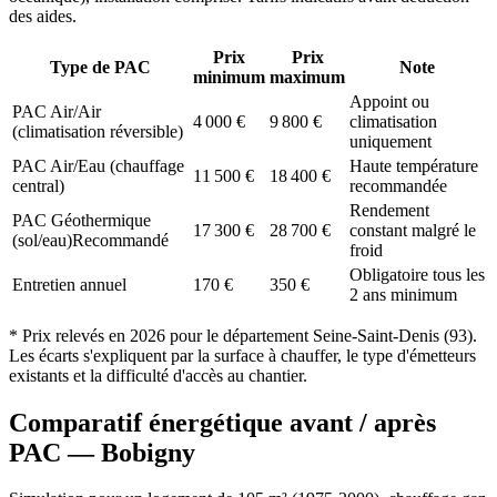
des aides.
Prix
Prix
Type de PAC
Note
minimum
maximum
Appoint ou
PAC Air/Air
4 000
€
9 800
€
climatisation
(climatisation réversible)
uniquement
PAC Air/Eau (chauffage
Haute température
11 500
€
18 400
€
central)
recommandée
Rendement
PAC Géothermique
17 300
€
28 700
€
constant malgré le
(sol/eau)
Recommandé
froid
Obligatoire tous les
Entretien annuel
170
€
350
€
2 ans minimum
* Prix relevés en
2026
pour le département
Seine-Saint-Denis
(
93
).
Les écarts s'expliquent par la surface à chauffer, le type d'émetteurs
existants et la difficulté d'accès au chantier.
Comparatif énergétique avant / après
PAC —
Bobigny