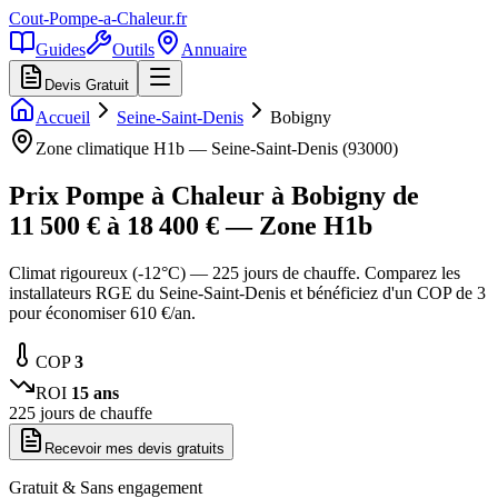
Cout-Pompe-a-Chaleur
.fr
Guides
Outils
Annuaire
Devis Gratuit
Accueil
Seine-Saint-Denis
Bobigny
Zone climatique
H1b
—
Seine-Saint-Denis
(
93000
)
Prix Pompe à Chaleur à
Bobigny
de
11 500
€ à
18 400
€ — Zone
H1b
Climat rigoureux (-12°C) — 225 jours de chauffe. Comparez les
installateurs RGE du Seine-Saint-Denis et bénéficiez d'un COP de 3
pour économiser 610 €/an.
COP
3
ROI
15
ans
225
jours de chauffe
Recevoir mes devis gratuits
Gratuit & Sans engagement