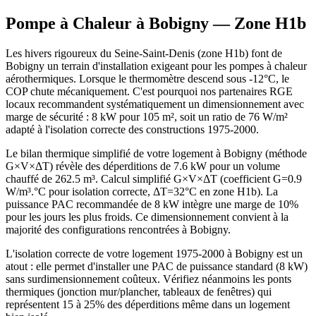
Pompe à Chaleur à
Bobigny
— Zone
H1b
Les hivers rigoureux du Seine-Saint-Denis (zone H1b) font de
Bobigny un terrain d'installation exigeant pour les pompes à chaleur
aérothermiques. Lorsque le thermomètre descend sous -12°C, le
COP chute mécaniquement. C'est pourquoi nos partenaires RGE
locaux recommandent systématiquement un dimensionnement avec
marge de sécurité : 8 kW pour 105 m², soit un ratio de 76 W/m²
adapté à l'isolation correcte des constructions 1975-2000.
Le bilan thermique simplifié de votre logement à Bobigny (méthode
G×V×ΔT) révèle des déperditions de 7.6 kW pour un volume
chauffé de 262.5 m³. Calcul simplifié G×V×ΔT (coefficient G=0.9
W/m³.°C pour isolation correcte, ΔT=32°C en zone H1b). La
puissance PAC recommandée de 8 kW intègre une marge de 10%
pour les jours les plus froids. Ce dimensionnement convient à la
majorité des configurations rencontrées à Bobigny.
L'isolation correcte de votre logement 1975-2000 à Bobigny est un
atout : elle permet d'installer une PAC de puissance standard (8 kW)
sans surdimensionnement coûteux. Vérifiez néanmoins les ponts
thermiques (jonction mur/plancher, tableaux de fenêtres) qui
représentent 15 à 25% des déperditions même dans un logement