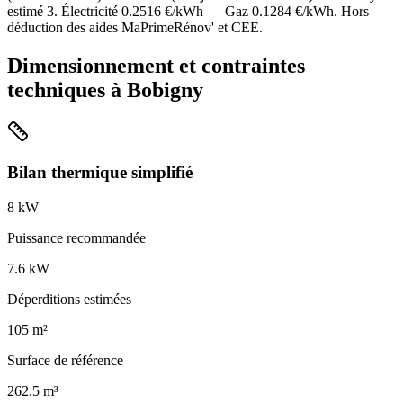
estimé
3
. Électricité
0.2516
€/kWh — Gaz
0.1284
€/kWh. Hors
déduction des aides MaPrimeRénov' et CEE.
Dimensionnement et contraintes
techniques à
Bobigny
Bilan thermique simplifié
8
kW
Puissance recommandée
7.6
kW
Déperditions estimées
105
m²
Surface de référence
262.5
m³