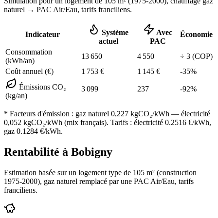
Simulation pour un logement de
105
m² (
1975-2000
), chauffage
gaz
naturel
→ PAC Air/Eau,
tarifs franciliens
.
Système
Avec
Indicateur
Économie
actuel
PAC
Consommation
13 650
4 550
÷
3
(COP)
(kWh/an)
Coût annuel (€)
1 753
€
1 145
€
-
35
%
Émissions CO₂
3 099
237
-
92
%
(kg/an)
* Facteurs d'émission :
gaz naturel 0,227
kgCO₂/kWh — électricité
0,052 kgCO₂/kWh (mix français). Tarifs : électricité
0.2516
€/kWh,
gaz
0.1284
€/kWh.
Rentabilité à
Bobigny
Estimation basée sur un logement type de
105
m² (construction
1975-2000
),
gaz naturel
remplacé par une PAC Air/Eau,
tarifs
franciliens
.