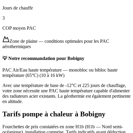
Jours de chauffe
3
COP moyen PAC
Zone de plaine
—
conditions optimales pour les PAC
aérothermiques
💡 Notre recommandation pour
Bobigny
PAC Air/Eau haute température
—
monobloc ou bibloc haute
température (65°C)
(
10 à 16 kW
)
Avec une température de base de -12°C et 225 jours de chauffage,
votre zone nécessite une PAC haute température capable d'alimenter
des radiateurs acier existants. La géothermie est également pertinente
en altitude.
Tarifs pompe à chaleur à
Bobigny
Fourchettes de prix constatées en zone
H1b
(
H1b — Nord semi-
océanique
), installation comprise. Tarifs indicatifs avant déduction