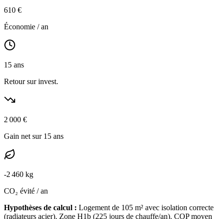
610
€
Économie / an
15
ans
Retour sur invest.
2 000
€
Gain net sur 15 ans
-
2 460
kg
CO₂ évité / an
Hypothèses de calcul :
Logement de
105
m² avec isolation
correcte
(
radiateurs acier
). Zone
H1b
(
225
jours de chauffe/an). COP moyen