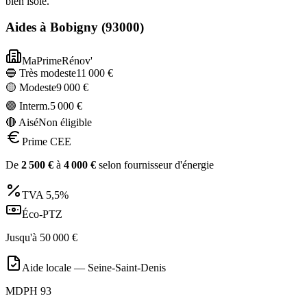
bien isolé.
Aides à
Bobigny
(
93000
)
MaPrimeRénov'
🔵 Très modeste
11 000
€
🟡 Modeste
9 000
€
🟣 Interm.
5 000
€
🔴 Aisé
Non éligible
Prime CEE
De
2 500
€
à
4 000
€
selon fournisseur d'énergie
TVA
5,5%
Éco-PTZ
Jusqu'à
50 000
€
Aide locale —
Seine-Saint-Denis
MDPH 93