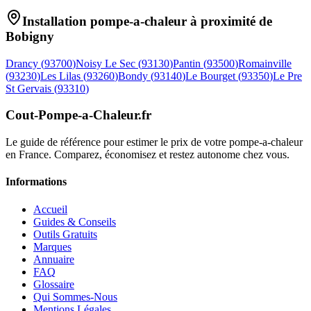
Installation pompe-a-chaleur à proximité de
Bobigny
Drancy
(
93700
)
Noisy Le Sec
(
93130
)
Pantin
(
93500
)
Romainville
(
93230
)
Les Lilas
(
93260
)
Bondy
(
93140
)
Le Bourget
(
93350
)
Le Pre
St Gervais
(
93310
)
Cout-Pompe-a-Chaleur
.fr
Le guide de référence pour estimer le prix de votre pompe-a-chaleur
en France. Comparez, économisez et restez autonome chez vous.
Informations
Accueil
Guides & Conseils
Outils Gratuits
Marques
Annuaire
FAQ
Glossaire
Qui Sommes-Nous
Mentions Légales