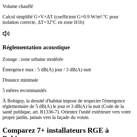
Volume chauffé
Calcul simplifié G×V×ΔT (coefficient G=0.9 W/m³.°C pour
isolation correcte, ΔT=32°C en zone H1b)
Réglementation acoustique
Zonage :
zone urbaine modérée
Émergence max :
5
dB(A) jour /
3
dB(A) nuit
Distance minimale
5 mètres recommandés
À Bobigny, la densité d'habitat impose de respecter l'émergence
réglementaire de 5 dB(A) le jour et 3 dB(A) la nuit (Code de la
santé publique, art. R1336-7). Orientez l'unité extérieure vers votre
propre jardin, jamais vers la façade du voisin.
Comparez
7+
installateurs RGE à