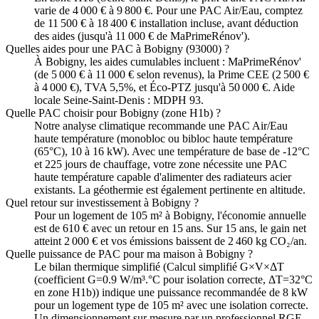
varie de 4 000 € à 9 800 €. Pour une PAC Air/Eau, comptez
de 11 500 € à 18 400 € installation incluse, avant déduction
des aides (jusqu'à 11 000 € de MaPrimeRénov').
Quelles aides pour une PAC à Bobigny (93000) ?
À Bobigny, les aides cumulables incluent : MaPrimeRénov'
(de 5 000 € à 11 000 € selon revenus), la Prime CEE (2 500 €
à 4 000 €), TVA 5,5%, et Éco-PTZ jusqu'à 50 000 €. Aide
locale Seine-Saint-Denis : MDPH 93.
Quelle PAC choisir pour Bobigny (zone H1b) ?
Notre analyse climatique recommande une PAC Air/Eau
haute température (monobloc ou bibloc haute température
(65°C), 10 à 16 kW). Avec une température de base de -12°C
et 225 jours de chauffage, votre zone nécessite une PAC
haute température capable d'alimenter des radiateurs acier
existants. La géothermie est également pertinente en altitude.
Quel retour sur investissement à Bobigny ?
Pour un logement de 105 m² à Bobigny, l'économie annuelle
est de 610 € avec un retour en 15 ans. Sur 15 ans, le gain net
atteint 2 000 € et vos émissions baissent de 2 460 kg CO₂/an.
Quelle puissance de PAC pour ma maison à Bobigny ?
Le bilan thermique simplifié (Calcul simplifié G×V×ΔT
(coefficient G=0.9 W/m³.°C pour isolation correcte, ΔT=32°C
en zone H1b)) indique une puissance recommandée de 8 kW
pour un logement type de 105 m² avec une isolation correcte.
Un dimensionnement sur mesure par un professionnel RGE