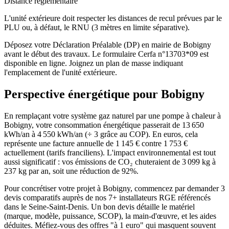
Distance réglementaire
L'unité extérieure doit respecter les distances de recul prévues par le
PLU ou, à défaut, le RNU (3 mètres en limite séparative).
Déposez votre Déclaration Préalable (DP) en mairie de Bobigny
avant le début des travaux. Le formulaire Cerfa n°13703*09 est
disponible en ligne. Joignez un plan de masse indiquant
l'emplacement de l'unité extérieure.
Perspective énergétique pour
Bobigny
En remplaçant votre système gaz naturel par une pompe à chaleur à
Bobigny, votre consommation énergétique passerait de 13 650
kWh/an à 4 550 kWh/an (÷ 3 grâce au COP). En euros, cela
représente une facture annuelle de 1 145 € contre 1 753 €
actuellement (tarifs franciliens). L'impact environnemental est tout
aussi significatif : vos émissions de CO₂ chuteraient de 3 099 kg à
237 kg par an, soit une réduction de 92%.
Pour concrétiser votre projet à Bobigny, commencez par demander 3
devis comparatifs auprès de nos 7+ installateurs RGE référencés
dans le Seine-Saint-Denis. Un bon devis détaille le matériel
(marque, modèle, puissance, SCOP), la main-d'œuvre, et les aides
déduites. Méfiez-vous des offres "à 1 euro" qui masquent souvent