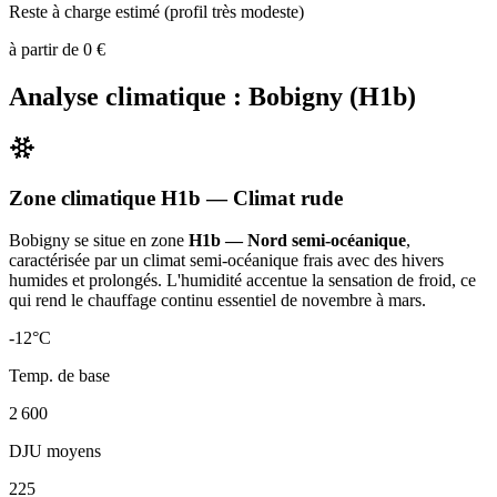
Reste à charge estimé (profil très modeste)
à partir de
0
€
Analyse climatique :
Bobigny
(
H1b
)
Zone climatique
H1b
— Climat
rude
Bobigny
se situe en zone
H1b — Nord semi-océanique
,
caractérisée par un
climat semi-océanique frais avec des hivers
humides et prolongés. L'humidité accentue la sensation de froid, ce
qui rend le chauffage continu essentiel de novembre à mars
.
-12
°C
Temp. de base
2 600
DJU moyens
225