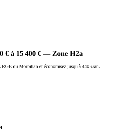
00
€ à
15 400
€ — Zone
H2a
 RGE du Morbihan et économisez jusqu'à 440 €/an.
a