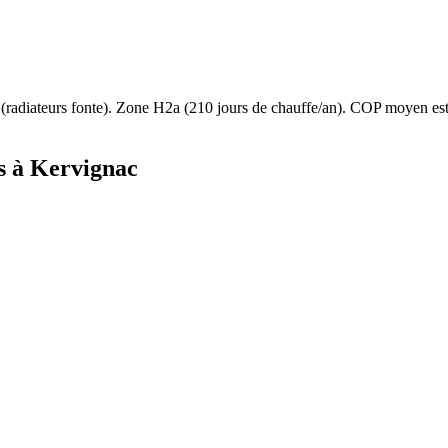
(
radiateurs fonte
). Zone
H2a
(
210
jours de chauffe/an). COP moyen e
s à
Kervignac