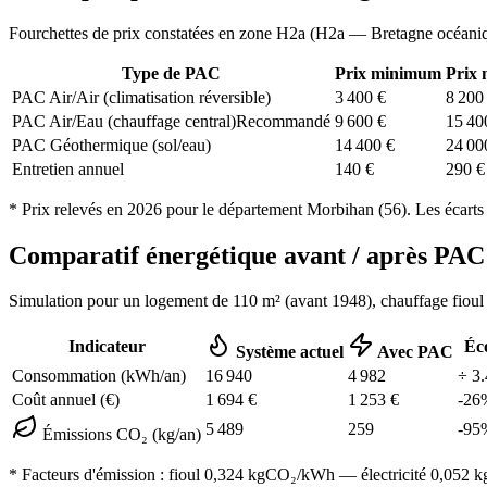
Fourchettes de prix constatées en zone
H2a
(
H2a — Bretagne océani
Type de PAC
Prix minimum
Prix
PAC Air/Air (climatisation réversible)
3 400
€
8 200
PAC Air/Eau (chauffage central)
Recommandé
9 600
€
15 40
PAC Géothermique (sol/eau)
14 400
€
24 00
Entretien annuel
140
€
290
€
* Prix relevés en
2026
pour le département
Morbihan
(
56
). Les écarts
Comparatif énergétique avant / après P
Simulation pour un logement de
110
m² (
avant 1948
), chauffage
fioul
Indicateur
Éc
Système actuel
Avec PAC
Consommation (kWh/an)
16 940
4 982
÷
3.
Coût annuel (€)
1 694
€
1 253
€
-
26
5 489
259
-
95
Émissions CO₂ (kg/an)
* Facteurs d'émission :
fioul 0,324
kgCO₂/kWh — électricité 0,052 kgC