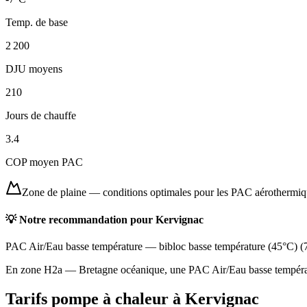
Temp. de base
2 200
DJU moyens
210
Jours de chauffe
3.4
COP moyen PAC
Zone de plaine
—
conditions optimales pour les PAC aérothermi
💡 Notre recommandation pour
Kervignac
PAC Air/Eau basse température
—
bibloc basse température (45°C)
(
En zone H2a — Bretagne océanique, une PAC Air/Eau basse températur
Tarifs pompe à chaleur à
Kervignac