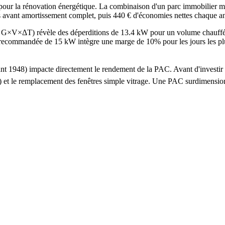
 la rénovation énergétique. La combinaison d'un parc immobilier major
ns avant amortissement complet, puis 440 € d'économies nettes chaque a
de G×V×ΔT) révèle des déperditions de 13.4 kW pour un volume chauf
mmandée de 15 kW intègre une marge de 10% pour les jours les plus fro
 avant 1948) impacte directement le rendement de la PAC. Avant d'inve
 ans) et le remplacement des fenêtres simple vitrage. Une PAC surdime