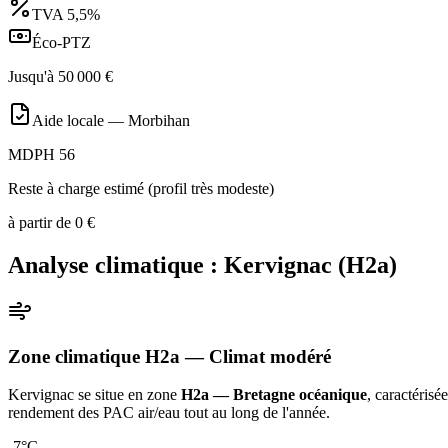
TVA
5,5%
Éco-PTZ
Jusqu'à
50 000
€
Aide locale —
Morbihan
MDPH 56
Reste à charge estimé (profil très modeste)
à partir de
0
€
Analyse climatique :
Kervignac
(
H2a
)
Zone climatique
H2a
— Climat
modéré
Kervignac
se situe en zone
H2a — Bretagne océanique
, caractérisé
rendement des PAC air/eau tout au long de l'année
.
-7
°C