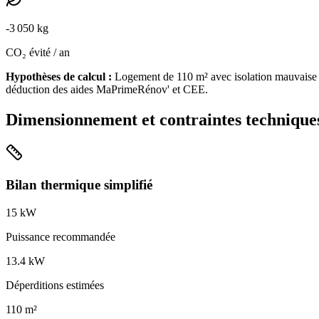
-
3 050
kg
CO₂ évité / an
Hypothèses de calcul :
Logement de
110
m² avec isolation
mauvaise
déduction des aides MaPrimeRénov' et CEE.
Dimensionnement et contraintes technique
Bilan thermique simplifié
15
kW
Puissance recommandée
13.4
kW
Déperditions estimées
110
m²