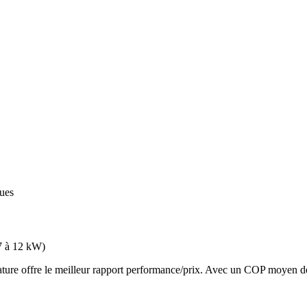
ques
7 à 12 kW
)
e offre le meilleur rapport performance/prix. Avec un COP moyen de 3.