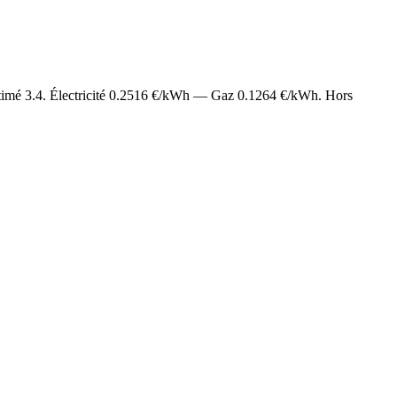
stimé
3.4
. Électricité
0.2516
€/kWh — Gaz
0.1264
€/kWh. Hors