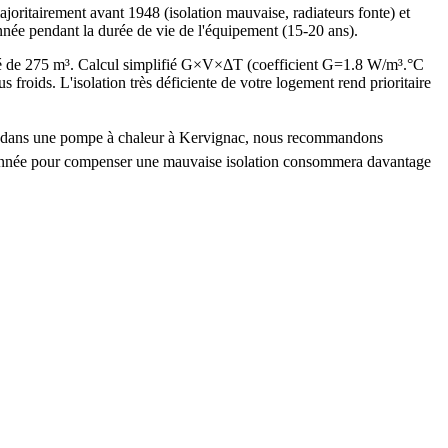
itairement avant 1948 (isolation mauvaise, radiateurs fonte) et
nnée pendant la durée de vie de l'équipement (15-20 ans).
fé de 275 m³. Calcul simplifié G×V×ΔT (coefficient G=1.8 W/m³.°C
ids. L'isolation très déficiente de votre logement rend prioritaire
stir dans une pompe à chaleur à Kervignac, nous recommandons
nsionnée pour compenser une mauvaise isolation consommera davantage