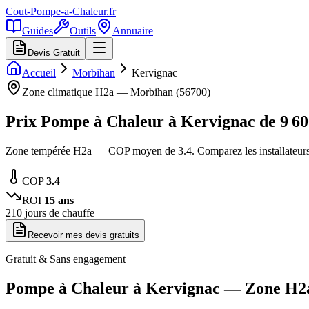
Cout-Pompe-a-Chaleur
.fr
Guides
Outils
Annuaire
Devis Gratuit
Accueil
Morbihan
Kervignac
Zone climatique
H2a
—
Morbihan
(
56700
)
Prix Pompe à Chaleur à
Kervignac
de
9 6
Zone tempérée H2a — COP moyen de 3.4. Comparez les installateurs
COP
3.4
ROI
15
ans
210
jours de chauffe
Recevoir mes devis gratuits
Gratuit & Sans engagement
Pompe à Chaleur à
Kervignac
— Zone
H2