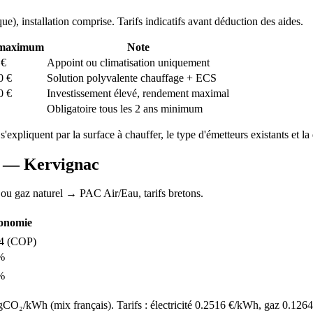
que
), installation comprise. Tarifs indicatifs avant déduction des aides.
 maximum
Note
€
Appoint ou climatisation uniquement
0
€
Solution polyvalente chauffage + ECS
0
€
Investissement élevé, rendement maximal
Obligatoire tous les 2 ans minimum
 s'expliquent par la surface à chauffer, le type d'émetteurs existants et la 
AC —
Kervignac
 ou gaz naturel
→ PAC Air/Eau,
tarifs bretons
.
onomie
4
(COP)
%
%
O₂/kWh (mix français). Tarifs : électricité
0.2516
€/kWh, gaz
0.1264