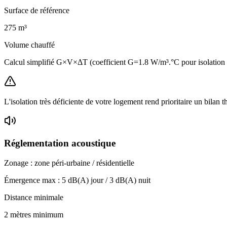
Surface de référence
275
m³
Volume chauffé
Calcul simplifié G×V×ΔT (coefficient G=1.8 W/m³.°C pour isolatio
L'isolation très déficiente de votre logement rend prioritaire un bilan 
Réglementation acoustique
Zonage :
zone péri-urbaine / résidentielle
Émergence max :
5
dB(A) jour /
3
dB(A) nuit
Distance minimale
2 mètres minimum