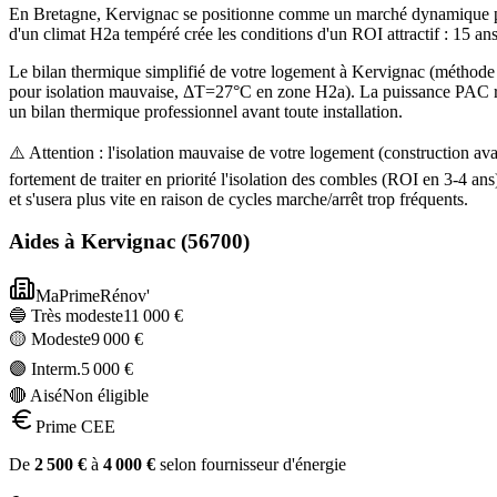
En Bretagne, Kervignac se positionne comme un marché dynamique pour
d'un climat H2a tempéré crée les conditions d'un ROI attractif : 15 a
Le bilan thermique simplifié de votre logement à Kervignac (métho
pour isolation mauvaise, ΔT=27°C en zone H2a). La puissance PAC reco
un bilan thermique professionnel avant toute installation.
⚠️ Attention : l'isolation mauvaise de votre logement (construction
fortement de traiter en priorité l'isolation des combles (ROI en 3-4
et s'usera plus vite en raison de cycles marche/arrêt trop fréquents.
Aides à
Kervignac
(
56700
)
MaPrimeRénov'
🔵 Très modeste
11 000
€
🟡 Modeste
9 000
€
🟣 Interm.
5 000
€
🔴 Aisé
Non éligible
Prime CEE
De
2 500
€
à
4 000
€
selon fournisseur d'énergie