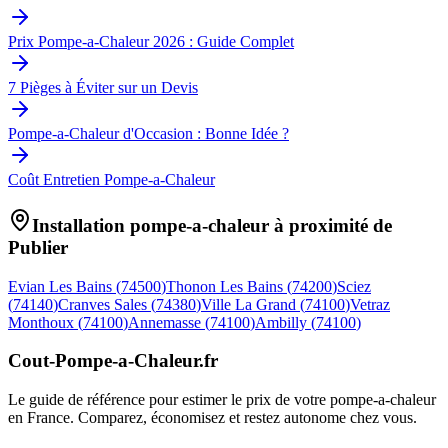
Prix Pompe-a-Chaleur 2026 : Guide Complet
7 Pièges à Éviter sur un Devis
Pompe-a-Chaleur d'Occasion : Bonne Idée ?
Coût Entretien Pompe-a-Chaleur
Installation pompe-a-chaleur à proximité de
Publier
Evian Les Bains
(
74500
)
Thonon Les Bains
(
74200
)
Sciez
(
74140
)
Cranves Sales
(
74380
)
Ville La Grand
(
74100
)
Vetraz
Monthoux
(
74100
)
Annemasse
(
74100
)
Ambilly
(
74100
)
Cout-Pompe-a-Chaleur
.fr
Le guide de référence pour estimer le prix de votre pompe-a-chaleur
en France. Comparez, économisez et restez autonome chez vous.