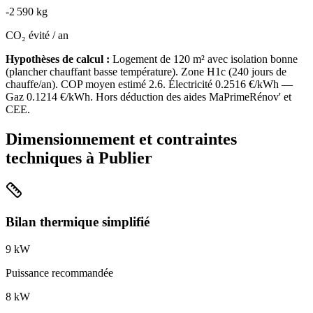
-
2 590
kg
CO₂ évité / an
Hypothèses de calcul :
Logement de
120
m² avec isolation
bonne
(
plancher chauffant basse température
). Zone
H1c
(
240
jours de
chauffe/an). COP moyen estimé
2.6
. Électricité
0.2516
€/kWh —
Gaz
0.1214
€/kWh. Hors déduction des aides MaPrimeRénov' et
CEE.
Dimensionnement et contraintes
techniques à
Publier
Bilan thermique simplifié
9
kW
Puissance recommandée
8
kW