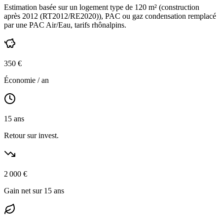
Estimation basée sur un logement type de
120
m² (construction
après 2012 (RT2012/RE2020)
),
PAC ou gaz condensation
remplacé
par une PAC Air/Eau,
tarifs rhônalpins
.
350
€
Économie / an
15
ans
Retour sur invest.
2 000
€
Gain net sur 15 ans