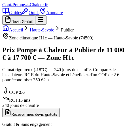
Cout-Pompe-a-Chaleur
.fr
Guides
Outils
Annuaire
Devis Gratuit
Accueil
Haute-Savoie
Publier
Zone climatique
H1c
—
Haute-Savoie
(
74500
)
Prix Pompe à Chaleur à
Publier
de
11 000
€ à
17 700
€ — Zone
H1c
Climat rigoureux (-18°C) — 240 jours de chauffe. Comparez les
installateurs RGE du Haute-Savoie et bénéficiez d'un COP de 2.6
pour économiser 350 €/an.
COP
2.6
ROI
15
ans
240
jours de chauffe
Recevoir mes devis gratuits
Gratuit & Sans engagement