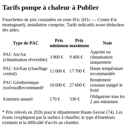
Tarifs pompe à chaleur à
Publier
Fourchettes de prix constatées en zone
H1c
(
H1c — Centre-Est
montagnard
), installation comprise. Tarifs indicatifs avant déduction
des aides.
Prix
Prix
Type de PAC
Note
minimum
maximum
Appoint ou
PAC Air/Air
3 900
€
9 400
€
climatisation
(climatisation réversible)
uniquement
PAC Air/Eau (chauffage
Haute température
11 000
€
17 700
€
central)
recommandée
Rendement
PAC Géothermique
16 600
€
27 600
€
constant malgré le
(sol/eau)
Recommandé
froid
Obligatoire tous les
Entretien annuel
170
€
330
€
2 ans minimum
* Prix relevés en
2026
pour le département
Haute-Savoie
(
74
). Les
écarts s'expliquent par la surface à chauffer, le type d'émetteurs
existants et la difficulté d'accès au chantier.