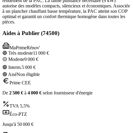
rendement de la PAC. La faible puissance nécessaire (9 kW)
autorise des modèles compacts, silencieux et économiques. Associée
à un plancher chauffant basse température, la PAC atteint son COP
optimal et garantit un confort thermique homogène dans toutes les
pièces.
Aides à
Publier
(
74500
)
MaPrimeRénov'
🔵 Très modeste
11 000
€
🟡 Modeste
9 000
€
🟣 Interm.
5 000
€
🔴 Aisé
Non éligible
Prime CEE
De
2 500
€
à
4 000
€
selon fournisseur d'énergie
TVA
5,5%
Éco-PTZ
Jusqu'à
50 000
€