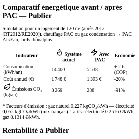
Comparatif énergétique avant / après
PAC —
Publier
Simulation pour un logement de
120
m² (
après 2012
(RT2012/RE2020)
), chauffage
PAC ou gaz condensation
→ PAC
Air/Eau,
tarifs rhônalpins
.
Système
Avec
Indicateur
Économie
actuel
PAC
Consommation
÷
2.6
14 400
5 538
(kWh/an)
(COP)
Coût annuel (€)
1 748
€
1 393
€
-
20
%
Émissions CO₂
3 269
288
-
91
%
(kg/an)
* Facteurs d'émission :
gaz naturel 0,227
kgCO₂/kWh — électricité
0,052 kgCO₂/kWh (mix français). Tarifs : électricité
0.2516
€/kWh,
gaz
0.1214
€/kWh.
Rentabilité à
Publier