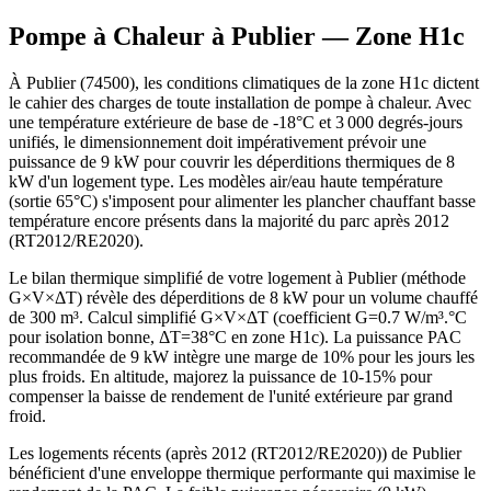
Pompe à Chaleur à
Publier
— Zone
H1c
À Publier (74500), les conditions climatiques de la zone H1c dictent
le cahier des charges de toute installation de pompe à chaleur. Avec
une température extérieure de base de -18°C et 3 000 degrés-jours
unifiés, le dimensionnement doit impérativement prévoir une
puissance de 9 kW pour couvrir les déperditions thermiques de 8
kW d'un logement type. Les modèles air/eau haute température
(sortie 65°C) s'imposent pour alimenter les plancher chauffant basse
température encore présents dans la majorité du parc après 2012
(RT2012/RE2020).
Le bilan thermique simplifié de votre logement à Publier (méthode
G×V×ΔT) révèle des déperditions de 8 kW pour un volume chauffé
de 300 m³. Calcul simplifié G×V×ΔT (coefficient G=0.7 W/m³.°C
pour isolation bonne, ΔT=38°C en zone H1c). La puissance PAC
recommandée de 9 kW intègre une marge de 10% pour les jours les
plus froids. En altitude, majorez la puissance de 10-15% pour
compenser la baisse de rendement de l'unité extérieure par grand
froid.
Les logements récents (après 2012 (RT2012/RE2020)) de Publier
bénéficient d'une enveloppe thermique performante qui maximise le