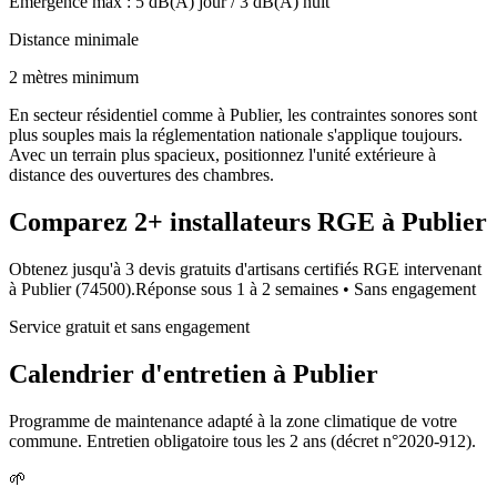
Émergence max :
5
dB(A) jour /
3
dB(A) nuit
Distance minimale
2 mètres minimum
En secteur résidentiel comme à Publier, les contraintes sonores sont
plus souples mais la réglementation nationale s'applique toujours.
Avec un terrain plus spacieux, positionnez l'unité extérieure à
distance des ouvertures des chambres.
Comparez
2+
installateurs RGE à
Publier
Obtenez jusqu'à 3 devis gratuits d'artisans certifiés RGE intervenant
à
Publier
(
74500
).
Réponse sous
1 à 2 semaines
• Sans engagement
Service gratuit et sans engagement
Calendrier d'entretien à
Publier
Programme de maintenance adapté à la zone climatique de votre
commune. Entretien obligatoire tous les 2 ans (décret n°2020-912).
🌱