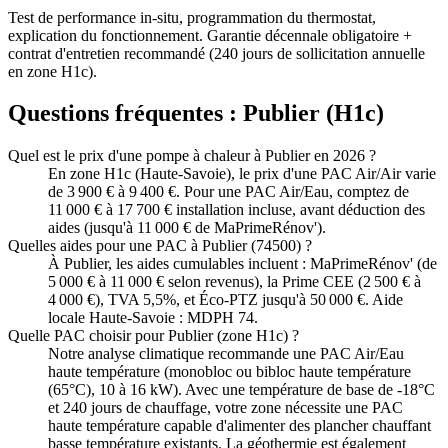
Test de performance in-situ, programmation du thermostat,
explication du fonctionnement. Garantie décennale obligatoire +
contrat d'entretien recommandé (240 jours de sollicitation annuelle
en zone H1c).
Questions fréquentes :
Publier
(
H1c
)
Quel est le prix d'une pompe à chaleur à Publier en 2026 ?
En zone H1c (Haute-Savoie), le prix d'une PAC Air/Air varie
de 3 900 € à 9 400 €. Pour une PAC Air/Eau, comptez de
11 000 € à 17 700 € installation incluse, avant déduction des
aides (jusqu'à 11 000 € de MaPrimeRénov').
Quelles aides pour une PAC à Publier (74500) ?
À Publier, les aides cumulables incluent : MaPrimeRénov' (de
5 000 € à 11 000 € selon revenus), la Prime CEE (2 500 € à
4 000 €), TVA 5,5%, et Éco-PTZ jusqu'à 50 000 €. Aide
locale Haute-Savoie : MDPH 74.
Quelle PAC choisir pour Publier (zone H1c) ?
Notre analyse climatique recommande une PAC Air/Eau
haute température (monobloc ou bibloc haute température
(65°C), 10 à 16 kW). Avec une température de base de -18°C
et 240 jours de chauffage, votre zone nécessite une PAC
haute température capable d'alimenter des plancher chauffant
basse température existants. La géothermie est également