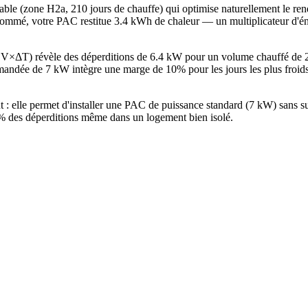
orable (zone H2a, 210 jours de chauffe) qui optimise naturellement le 
ommé, votre PAC restitue 3.4 kWh de chaleur — un multiplicateur d'éne
G×V×ΔT) révèle des déperditions de 6.4 kW pour un volume chauffé de
ndée de 7 kW intègre une marge de 10% pour les jours les plus froids.
ut : elle permet d'installer une PAC de puissance standard (7 kW) sans
25% des déperditions même dans un logement bien isolé.