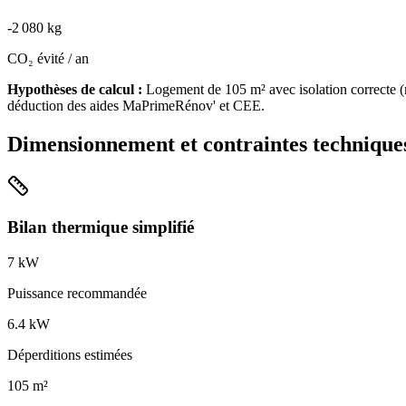
-
2 080
kg
CO₂ évité / an
Hypothèses de calcul :
Logement de
105
m² avec isolation
correcte
(
déduction des aides MaPrimeRénov' et CEE.
Dimensionnement et contraintes technique
Bilan thermique simplifié
7
kW
Puissance recommandée
6.4
kW
Déperditions estimées
105
m²