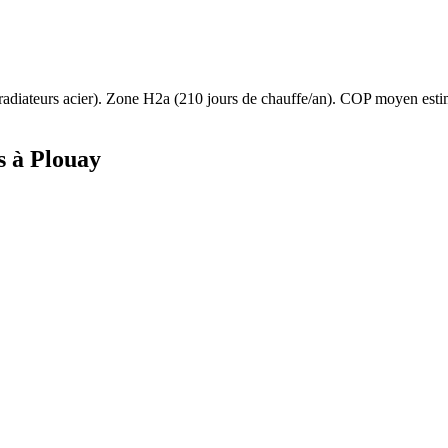
radiateurs acier
). Zone
H2a
(
210
jours de chauffe/an). COP moyen est
s à
Plouay