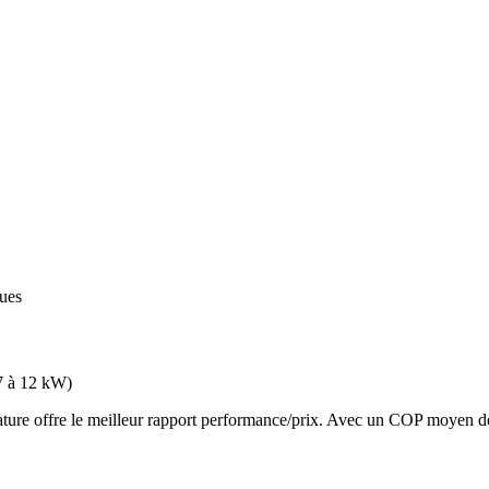
ques
7 à 12 kW
)
e offre le meilleur rapport performance/prix. Avec un COP moyen de 3.