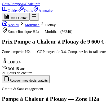
Cout-Pompe-a-Chaleur
.fr
Guides
Outils
Annuaire
Devis Gratuit
Accueil
Morbihan
Plouay
Zone climatique
H2a
—
Morbihan
(
56240
)
Prix Pompe à Chaleur à
Plouay
de
9 600
€
Zone tempérée H2a — COP moyen de 3.4. Comparez les installateurs
COP
3.4
ROI
15
ans
210
jours de chauffe
Recevoir mes devis gratuits
Gratuit & Sans engagement
Pompe à Chaleur à
Plouay
— Zone
H2a