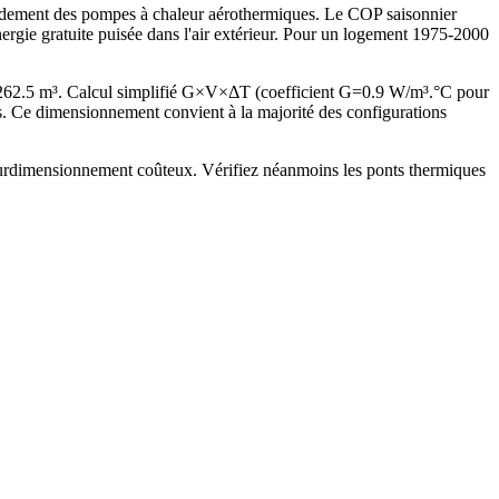
rendement des pompes à chaleur aérothermiques. Le COP saisonnier
rgie gratuite puisée dans l'air extérieur. Pour un logement 1975-2000
 262.5 m³. Calcul simplifié G×V×ΔT (coefficient G=0.9 W/m³.°C pour
 Ce dimensionnement convient à la majorité des configurations
 surdimensionnement coûteux. Vérifiez néanmoins les ponts thermiques