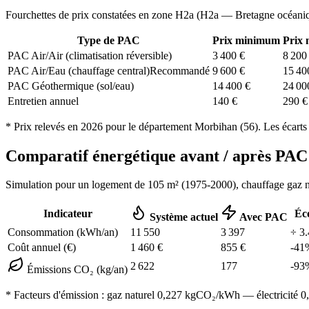
Fourchettes de prix constatées en zone
H2a
(
H2a — Bretagne océani
Type de PAC
Prix minimum
Prix
PAC Air/Air (climatisation réversible)
3 400
€
8 200
PAC Air/Eau (chauffage central)
Recommandé
9 600
€
15 40
PAC Géothermique (sol/eau)
14 400
€
24 00
Entretien annuel
140
€
290
€
* Prix relevés en
2026
pour le département
Morbihan
(
56
). Les écarts
Comparatif énergétique avant / après P
Simulation pour un logement de
105
m² (
1975-2000
), chauffage
gaz n
Indicateur
Éc
Système actuel
Avec PAC
Consommation (kWh/an)
11 550
3 397
÷
3.
Coût annuel (€)
1 460
€
855
€
-
41
2 622
177
-
93
Émissions CO₂ (kg/an)
* Facteurs d'émission :
gaz naturel 0,227
kgCO₂/kWh — électricité 0,0