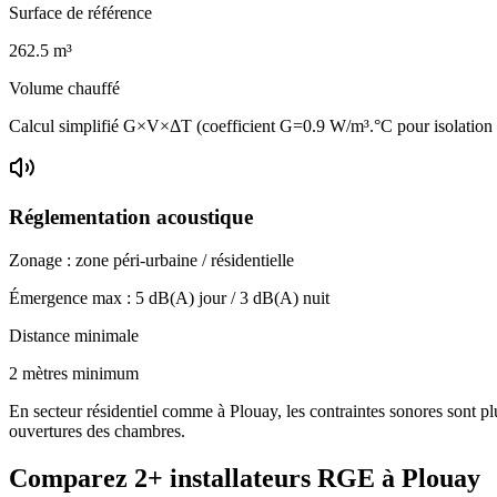
Surface de référence
262.5
m³
Volume chauffé
Calcul simplifié G×V×ΔT (coefficient G=0.9 W/m³.°C pour isolation
Réglementation acoustique
Zonage :
zone péri-urbaine / résidentielle
Émergence max :
5
dB(A) jour /
3
dB(A) nuit
Distance minimale
2 mètres minimum
En secteur résidentiel comme à Plouay, les contraintes sonores sont plu
ouvertures des chambres.
Comparez
2+
installateurs RGE à
Plouay