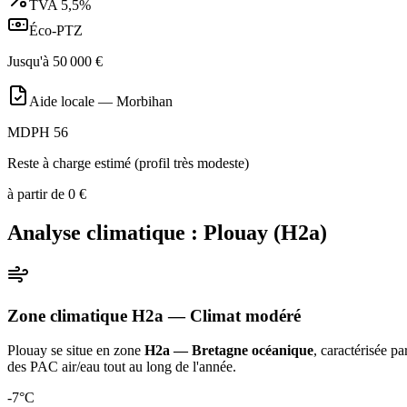
TVA
5,5%
Éco-PTZ
Jusqu'à
50 000
€
Aide locale —
Morbihan
MDPH 56
Reste à charge estimé (profil très modeste)
à partir de
0
€
Analyse climatique :
Plouay
(
H2a
)
Zone climatique
H2a
— Climat
modéré
Plouay
se situe en zone
H2a — Bretagne océanique
, caractérisée p
des PAC air/eau tout au long de l'année
.
-7
°C