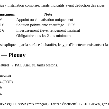
que
), installation comprise. Tarifs indicatifs avant déduction des aides.
 maximum
Note
€
Appoint ou climatisation uniquement
0
€
Solution polyvalente chauffage + ECS
0
€
Investissement élevé, rendement maximal
Obligatoire tous les 2 ans minimum
 s'expliquent par la surface à chauffer, le type d'émetteurs existants et la 
AC —
Plouay
aturel
→ PAC Air/Eau,
tarifs bretons
.
onomie
4
(COP)
%
%
52 kgCO₂/kWh (mix français). Tarifs : électricité
0.2516
€/kWh, gaz