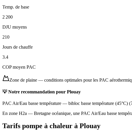
Temp. de base
2 200
DJU moyens
210
Jours de chauffe
3.4
COP moyen PAC
Zone de plaine
—
conditions optimales pour les PAC aérothermi
💡 Notre recommandation pour
Plouay
PAC Air/Eau basse température
—
bibloc basse température (45°C)
(
En zone H2a — Bretagne océanique, une PAC Air/Eau basse températur
Tarifs pompe à chaleur à
Plouay