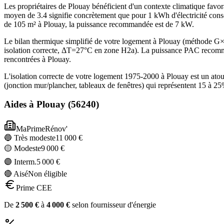
Les propriétaires de Plouay bénéficient d'un contexte climatique fav
moyen de 3.4 signifie concrètement que pour 1 kWh d'électricité cons
de 105 m² à Plouay, la puissance recommandée est de 7 kW.
Le bilan thermique simplifié de votre logement à Plouay (méthode 
isolation correcte, ΔT=27°C en zone H2a). La puissance PAC recomma
rencontrées à Plouay.
L'isolation correcte de votre logement 1975-2000 à Plouay est un ato
(jonction mur/plancher, tableaux de fenêtres) qui représentent 15 à 
Aides à
Plouay
(
56240
)
MaPrimeRénov'
🔵 Très modeste
11 000
€
🟡 Modeste
9 000
€
🟣 Interm.
5 000
€
🔴 Aisé
Non éligible
Prime CEE
De
2 500
€
à
4 000
€
selon fournisseur d'énergie