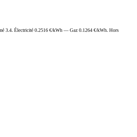
imé
3.4
. Électricité
0.2516
€/kWh — Gaz
0.1264
€/kWh. Hors