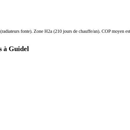
(
radiateurs fonte
). Zone
H2a
(
210
jours de chauffe/an). COP moyen e
s à
Guidel