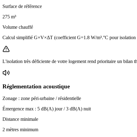
Surface de référence
275
m³
Volume chauffé
Calcul simplifié G×V×ΔT (coefficient G=1.8 W/m³.°C pour isolatio
L'isolation très déficiente de votre logement rend prioritaire un bilan 
Réglementation acoustique
Zonage :
zone péri-urbaine / résidentielle
Émergence max :
5
dB(A) jour /
3
dB(A) nuit
Distance minimale
2 mètres minimum