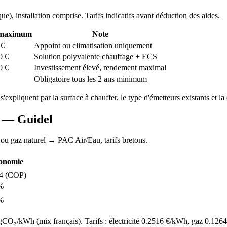
que
), installation comprise. Tarifs indicatifs avant déduction des aides.
 maximum
Note
€
Appoint ou climatisation uniquement
0
€
Solution polyvalente chauffage + ECS
0
€
Investissement élevé, rendement maximal
Obligatoire tous les 2 ans minimum
 s'expliquent par la surface à chauffer, le type d'émetteurs existants et la 
AC —
Guidel
 ou gaz naturel
→ PAC Air/Eau,
tarifs bretons
.
onomie
4
(COP)
%
%
O₂/kWh (mix français). Tarifs : électricité
0.2516
€/kWh, gaz
0.1264