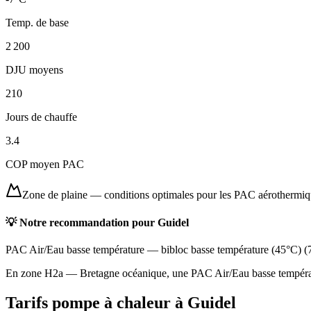
Temp. de base
2 200
DJU moyens
210
Jours de chauffe
3.4
COP moyen PAC
Zone de plaine
—
conditions optimales pour les PAC aérothermi
💡 Notre recommandation pour
Guidel
PAC Air/Eau basse température
—
bibloc basse température (45°C)
(
En zone H2a — Bretagne océanique, une PAC Air/Eau basse températur
Tarifs pompe à chaleur à
Guidel