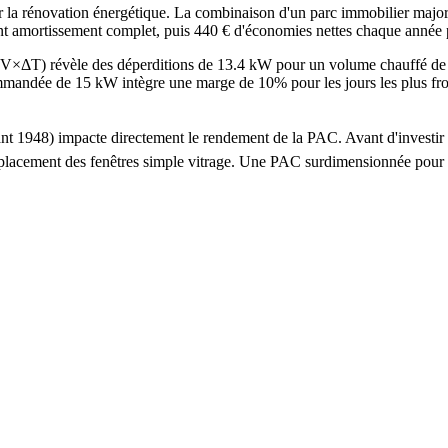
 rénovation énergétique. La combinaison d'un parc immobilier majorita
ant amortissement complet, puis 440 € d'économies nettes chaque année 
G×V×ΔT) révèle des déperditions de 13.4 kW pour un volume chauffé d
ée de 15 kW intègre une marge de 10% pour les jours les plus froids. 
avant 1948) impacte directement le rendement de la PAC. Avant d'inves
e remplacement des fenêtres simple vitrage. Une PAC surdimensionnée po