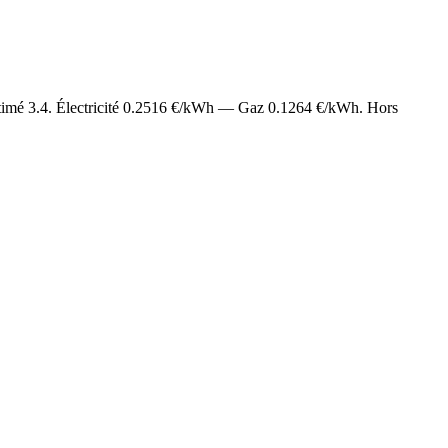
stimé
3.4
. Électricité
0.2516
€/kWh — Gaz
0.1264
€/kWh. Hors