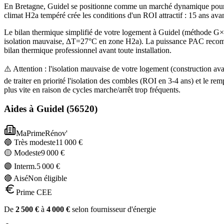
En Bretagne, Guidel se positionne comme un marché dynamique pour la
climat H2a tempéré crée les conditions d'un ROI attractif : 15 ans av
Le bilan thermique simplifié de votre logement à Guidel (méthode 
isolation mauvaise, ΔT=27°C en zone H2a). La puissance PAC recommand
bilan thermique professionnel avant toute installation.
⚠️ Attention : l'isolation mauvaise de votre logement (construction 
de traiter en priorité l'isolation des combles (ROI en 3-4 ans) et l
plus vite en raison de cycles marche/arrêt trop fréquents.
Aides à
Guidel
(
56520
)
MaPrimeRénov'
🔵 Très modeste
11 000
€
🟡 Modeste
9 000
€
🟣 Interm.
5 000
€
🔴 Aisé
Non éligible
Prime CEE
De
2 500
€
à
4 000
€
selon fournisseur d'énergie