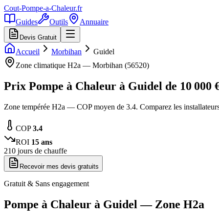
Cout-Pompe-a-Chaleur
.fr
Guides
Outils
Annuaire
Devis Gratuit
Accueil
Morbihan
Guidel
Zone climatique
H2a
—
Morbihan
(
56520
)
Prix Pompe à Chaleur à
Guidel
de
10 000
€
Zone tempérée H2a — COP moyen de 3.4. Comparez les installateurs
COP
3.4
ROI
15
ans
210
jours de chauffe
Recevoir mes devis gratuits
Gratuit & Sans engagement
Pompe à Chaleur à
Guidel
— Zone
H2a