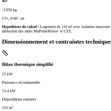
-
3 050
kg
CO₂ évité / an
Hypothèses de calcul :
Logement de
110
m² avec isolation
mauvaise
déduction des aides MaPrimeRénov' et CEE.
Dimensionnement et contraintes technique
Bilan thermique simplifié
15
kW
Puissance recommandée
13.4
kW
Déperditions estimées
110
m²