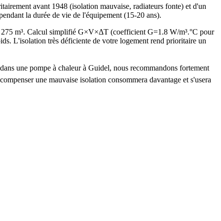
irement avant 1948 (isolation mauvaise, radiateurs fonte) et d'un
pendant la durée de vie de l'équipement (15-20 ans).
e 275 m³. Calcul simplifié G×V×ΔT (coefficient G=1.8 W/m³.°C pour
L'isolation très déficiente de votre logement rend prioritaire un
tir dans une pompe à chaleur à Guidel, nous recommandons fortement
ur compenser une mauvaise isolation consommera davantage et s'usera