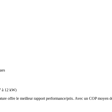
ques
7 à 12 kW
)
e offre le meilleur rapport performance/prix. Avec un COP moyen de 3.