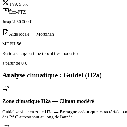
TVA
5,5%
Éco-PTZ
Jusqu'à
50 000
€
Aide locale —
Morbihan
MDPH 56
Reste à charge estimé (profil très modeste)
à partir de
0
€
Analyse climatique :
Guidel
(
H2a
)
Zone climatique
H2a
— Climat
modéré
Guidel
se situe en zone
H2a — Bretagne océanique
, caractérisée p
des PAC air/eau tout au long de l'année
.
-7
°C