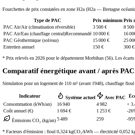
Fourchettes de prix constatées en zone
H2a
(
H2a — Bretagne océani
Type de PAC
Prix minimum
Prix
PAC Air/Air (climatisation réversible)
3 500
€
8 500
PAC Air/Eau (chauffage central)
Recommandé
10 000
€
16 00
PAC Géothermique (sol/eau)
15 000
€
25 00
Entretien annuel
150
€
300
€
* Prix relevés en
2026
pour le département
Morbihan
(
56
). Les écarts
Comparatif énergétique avant / après P
Simulation pour un logement de
110
m² (
avant 1948
), chauffage
fioul
Indicateur
Éc
Système actuel
Avec PAC
Consommation (kWh/an)
16 940
4 982
÷
3.
Coût annuel (€)
1 694
€
1 253
€
-
26
5 489
259
-
95
Émissions CO₂ (kg/an)
* Facteurs d'émission :
fioul 0,324
kgCO₂/kWh — électricité 0,052 kgC