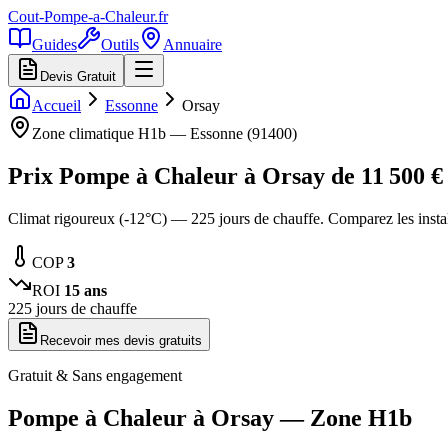
Cout-Pompe-a-Chaleur
.fr
Guides
Outils
Annuaire
Devis Gratuit
Accueil
Essonne
Orsay
Zone climatique
H1b
—
Essonne
(
91400
)
Prix Pompe à Chaleur à
Orsay
de
11 500
€
Climat rigoureux (-12°C) — 225 jours de chauffe. Comparez les inst
COP
3
ROI
15
ans
225
jours de chauffe
Recevoir mes devis gratuits
Gratuit & Sans engagement
Pompe à Chaleur à
Orsay
— Zone
H1b