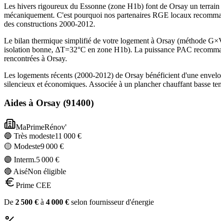
Les hivers rigoureux du Essonne (zone H1b) font de Orsay un terrain
mécaniquement. C'est pourquoi nos partenaires RGE locaux recommand
des constructions 2000-2012.
Le bilan thermique simplifié de votre logement à Orsay (méthode G
isolation bonne, ΔT=32°C en zone H1b). La puissance PAC recommandé
rencontrées à Orsay.
Les logements récents (2000-2012) de Orsay bénéficient d'une envelo
silencieux et économiques. Associée à un plancher chauffant basse te
Aides à
Orsay
(
91400
)
MaPrimeRénov'
🔵 Très modeste
11 000
€
🟡 Modeste
9 000
€
🟣 Interm.
5 000
€
🔴 Aisé
Non éligible
Prime CEE
De
2 500
€
à
4 000
€
selon fournisseur d'énergie