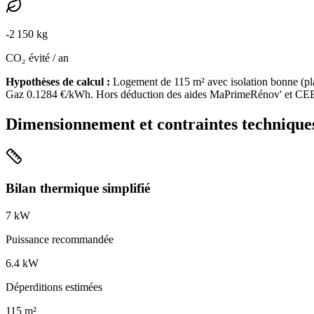
-
2 150
kg
CO₂ évité / an
Hypothèses de calcul :
Logement de
115
m² avec isolation
bonne
(
pl
Gaz
0.1284
€/kWh. Hors déduction des aides MaPrimeRénov' et CE
Dimensionnement et contraintes technique
Bilan thermique simplifié
7
kW
Puissance recommandée
6.4
kW
Déperditions estimées
115
m²