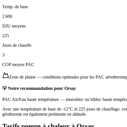
Temp. de base
2 600
DJU moyens
225
Jours de chauffe
3
COP moyen PAC
Zone de plaine
—
conditions optimales pour les PAC aérothermi
💡 Notre recommandation pour
Orsay
PAC Air/Eau haute température
—
monobloc ou bibloc haute tempéra
Avec une température de base de -12°C et 225 jours de chauffage, vot
géothermie est également pertinente en altitude.
Tarifs pompe à chaleur à
Orsay