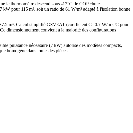
sque le thermomètre descend sous -12°C, le COP chute
kW pour 115 m², soit un ratio de 61 W/m² adapté à l'isolation bonne
287.5 m³. Calcul simplifié G×V×ΔT (coefficient G=0.7 W/m³.°C pour
Ce dimensionnement convient à la majorité des configurations
ible puissance nécessaire (7 kW) autorise des modèles compacts,
ique homogène dans toutes les pièces.