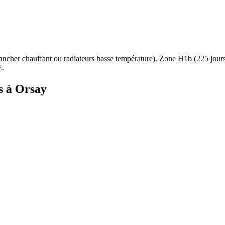
ancher chauffant ou radiateurs basse température
). Zone
H1b
(
225
jour
E.
s à
Orsay