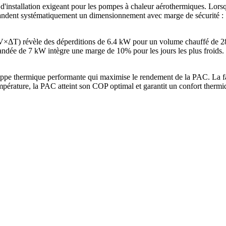
 d'installation exigeant pour les pompes à chaleur aérothermiques. Lor
ent systématiquement un dimensionnement avec marge de sécurité : 7 
×V×ΔT) révèle des déperditions de 6.4 kW pour un volume chauffé de 
e de 7 kW intègre une marge de 10% pour les jours les plus froids. 
ppe thermique performante qui maximise le rendement de la PAC. La fa
mpérature, la PAC atteint son COP optimal et garantit un confort therm