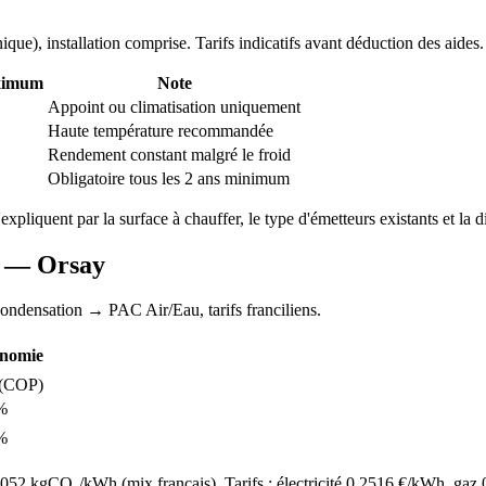
nique
), installation comprise. Tarifs indicatifs avant déduction des aides.
ximum
Note
Appoint ou climatisation uniquement
Haute température recommandée
Rendement constant malgré le froid
Obligatoire tous les 2 ans minimum
'expliquent par la surface à chauffer, le type d'émetteurs existants et la d
AC —
Orsay
condensation
→ PAC Air/Eau,
tarifs franciliens
.
nomie
(COP)
%
%
52 kgCO₂/kWh (mix français). Tarifs : électricité
0.2516
€/kWh, gaz