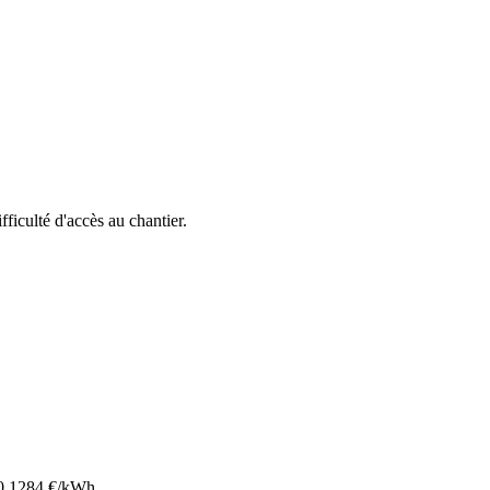
ifficulté d'accès au chantier.
0.1284
€/kWh.