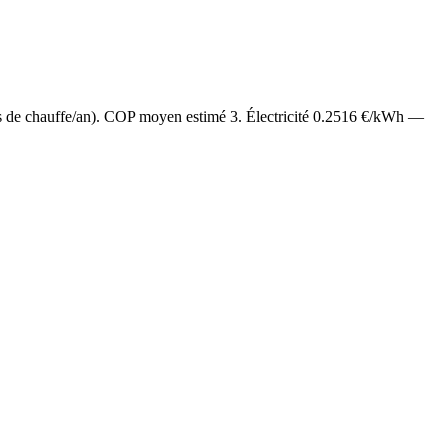
s de chauffe/an). COP moyen estimé
3
. Électricité
0.2516
€/kWh —