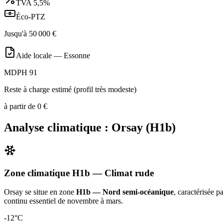
TVA
5,5%
Éco-PTZ
Jusqu'à
50 000
€
Aide locale —
Essonne
MDPH 91
Reste à charge estimé (profil très modeste)
à partir de
0
€
Analyse climatique :
Orsay
(
H1b
)
Zone climatique
H1b
— Climat
rude
Orsay
se situe en zone
H1b — Nord semi-océanique
, caractérisée p
continu essentiel de novembre à mars
.
-12
°C