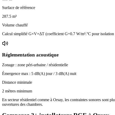
Surface de référence
287.5
m³
Volume chauffé
Calcul simplifié G×V×ΔT (coefficient G=0.7 W/m³.°C pour isolatio
Réglementation acoustique
Zonage :
zone péri-urbaine / résidentielle
Émergence max :
5
dB(A) jour /
3
dB(A) nuit
Distance minimale
2 mètres minimum
En secteur résidentiel comme à Orsay, les contraintes sonores sont plus
ouvertures des chambres.