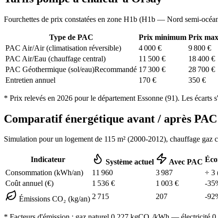
Fourchettes de prix constatées en zone
H1b
(
H1b — Nord semi-océa
Type de PAC
Prix minimum
Prix ma
PAC Air/Air (climatisation réversible)
4 000
€
9 800
€
PAC Air/Eau (chauffage central)
11 500
€
18 400
€
PAC Géothermique (sol/eau)
Recommandé
17 300
€
28 700
€
Entretien annuel
170
€
350
€
* Prix relevés en
2026
pour le département
Essonne
(
91
). Les écarts s
Comparatif énergétique avant / après P
Simulation pour un logement de
115
m² (
2000-2012
), chauffage
gaz 
Indicateur
Éco
Système actuel
Avec PAC
Consommation (kWh/an)
11 960
3 987
÷
3
Coût annuel (€)
1 536
€
1 003
€
-
35
2 715
207
-
92
Émissions CO₂ (kg/an)
* Facteurs d'émission :
gaz naturel 0,227
kgCO₂/kWh — électricité 0,0