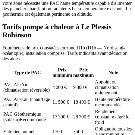
votre zone nécessite une PAC haute température capable d'alimenter
des plancher chauffant ou radiateurs basse température existants. La
géothermie est également pertinente en altitude.
Tarifs pompe à chaleur à
Le Plessis
Robinson
Fourchettes de prix constatées en zone
H1b
(
H1b — Nord semi-
océanique
), installation comprise. Tarifs indicatifs avant déduction
des aides.
Prix
Prix
Type de PAC
Note
minimum
maximum
Appoint ou
PAC Air/Air
4 000
€
9 800
€
climatisation
(climatisation réversible)
uniquement
PAC Air/Eau (chauffage
Haute température
11 500
€
18 400
€
central)
recommandée
Rendement
PAC Géothermique
17 300
€
28 700
€
constant malgré le
(sol/eau)
Recommandé
froid
Obligatoire tous les
Entretien annuel
170
€
350
€
2 ans minimum