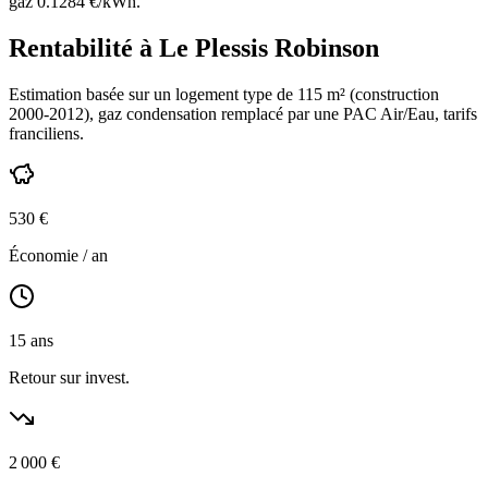
gaz
0.1284
€/kWh.
Rentabilité à
Le Plessis Robinson
Estimation basée sur un logement type de
115
m² (construction
2000-2012
),
gaz condensation
remplacé par une PAC Air/Eau,
tarifs
franciliens
.
530
€
Économie / an
15
ans
Retour sur invest.
2 000
€