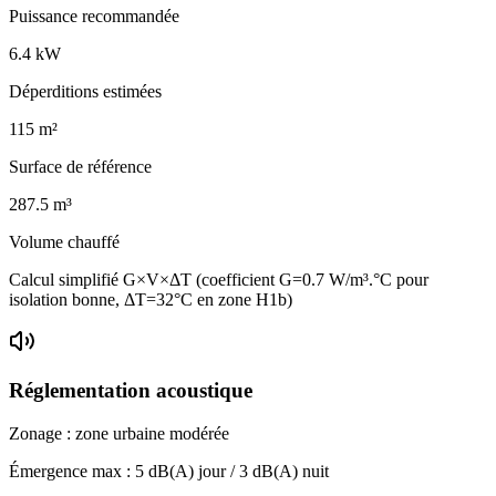
Puissance recommandée
6.4
kW
Déperditions estimées
115
m²
Surface de référence
287.5
m³
Volume chauffé
Calcul simplifié G×V×ΔT (coefficient G=0.7 W/m³.°C pour
isolation bonne, ΔT=32°C en zone H1b)
Réglementation acoustique
Zonage :
zone urbaine modérée
Émergence max :
5
dB(A) jour /
3
dB(A) nuit