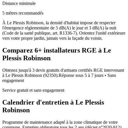
Distance minimale
5 mètres recommandés
À Le Plessis Robinson, la densité d'habitat impose de respecter
l'émergence réglementaire de 5 dB(A) le jour et 3 dB(A) la nuit
(Code de la santé publique, art. R1336-7). Orientez l'unité extérieure
vers votre propre jardin, jamais vers la façade du voisin.
Comparez
6+
installateurs RGE à
Le
Plessis Robinson
Obtenez jusqu'à 3 devis gratuits d'artisans certifiés RGE intervenant
à
Le Plessis Robinson
(
92350
).
Réponse sous
5 à 7 jours
• Sans
engagement
Service gratuit et sans engagement
Calendrier d'entretien à
Le Plessis
Robinson
Programme de maintenance adapté à la zone climatique de votre
commune. Entretien obligatoire tous les 2 ans (décret n°2020-912).