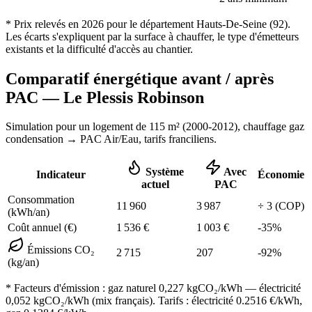
* Prix relevés en
2026
pour le département
Hauts-De-Seine
(
92
).
Les écarts s'expliquent par la surface à chauffer, le type d'émetteurs
existants et la difficulté d'accès au chantier.
Comparatif énergétique avant / après
PAC —
Le Plessis Robinson
Simulation pour un logement de
115
m² (
2000-2012
), chauffage
gaz
condensation
→ PAC Air/Eau,
tarifs franciliens
.
Système
Avec
Indicateur
Économie
actuel
PAC
Consommation
11 960
3 987
÷
3
(COP)
(kWh/an)
Coût annuel (€)
1 536
€
1 003
€
-
35
%
Émissions CO₂
2 715
207
-
92
%
(kg/an)
* Facteurs d'émission :
gaz naturel 0,227
kgCO₂/kWh — électricité
0,052 kgCO₂/kWh (mix français). Tarifs : électricité
0.2516
€/kWh,