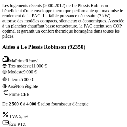
Les logements récents (2000-2012) de Le Plessis Robinson
bénéficient d'une enveloppe thermique performante qui maximise le
rendement de la PAC. La faible puissance nécessaire (7 kW)
autorise des modèles compacts, silencieux et économiques. Associée
à un plancher chauffant basse température, la PAC atteint son COP
optimal et garantit un confort thermique homogène dans toutes les
pièces.
Aides à
Le Plessis Robinson
(
92350
)
MaPrimeRénov'
🔵 Très modeste
11 000
€
🟡 Modeste
9 000
€
🟣 Interm.
5 000
€
🔴 Aisé
Non éligible
Prime CEE
De
2 500
€
à
4 000
€
selon fournisseur d'énergie
TVA
5,5%
Éco-PTZ