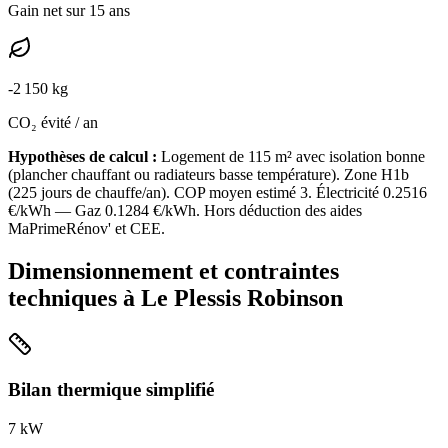
Gain net sur 15 ans
-
2 150
kg
CO₂ évité / an
Hypothèses de calcul :
Logement de
115
m² avec isolation
bonne
(
plancher chauffant ou radiateurs basse température
). Zone
H1b
(
225
jours de chauffe/an). COP moyen estimé
3
. Électricité
0.2516
€/kWh — Gaz
0.1284
€/kWh. Hors déduction des aides
MaPrimeRénov' et CEE.
Dimensionnement et contraintes
techniques à
Le Plessis Robinson
Bilan thermique simplifié
7
kW