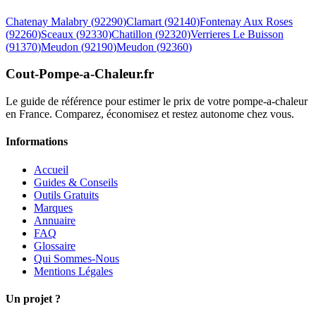
Chatenay Malabry
(
92290
)
Clamart
(
92140
)
Fontenay Aux Roses
(
92260
)
Sceaux
(
92330
)
Chatillon
(
92320
)
Verrieres Le Buisson
(
91370
)
Meudon
(
92190
)
Meudon
(
92360
)
Cout-Pompe-a-Chaleur
.fr
Le guide de référence pour estimer le prix de votre pompe-a-chaleur
en France. Comparez, économisez et restez autonome chez vous.
Informations
Accueil
Guides & Conseils
Outils Gratuits
Marques
Annuaire
FAQ
Glossaire
Qui Sommes-Nous
Mentions Légales
Un projet ?