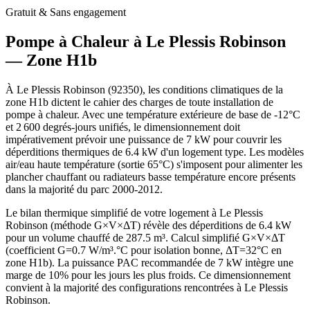
Gratuit & Sans engagement
Pompe à Chaleur à
Le Plessis Robinson
— Zone
H1b
À Le Plessis Robinson (92350), les conditions climatiques de la
zone H1b dictent le cahier des charges de toute installation de
pompe à chaleur. Avec une température extérieure de base de -12°C
et 2 600 degrés-jours unifiés, le dimensionnement doit
impérativement prévoir une puissance de 7 kW pour couvrir les
déperditions thermiques de 6.4 kW d'un logement type. Les modèles
air/eau haute température (sortie 65°C) s'imposent pour alimenter les
plancher chauffant ou radiateurs basse température encore présents
dans la majorité du parc 2000-2012.
Le bilan thermique simplifié de votre logement à Le Plessis
Robinson (méthode G×V×ΔT) révèle des déperditions de 6.4 kW
pour un volume chauffé de 287.5 m³. Calcul simplifié G×V×ΔT
(coefficient G=0.7 W/m³.°C pour isolation bonne, ΔT=32°C en
zone H1b). La puissance PAC recommandée de 7 kW intègre une
marge de 10% pour les jours les plus froids. Ce dimensionnement
convient à la majorité des configurations rencontrées à Le Plessis
Robinson.