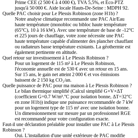
Prime CEE (2 500 € à 4 000 €), TVA 5,5%, et Éco-PTZ
jusqu'à 50 000 €. Aide locale Hauts-De-Seine : MDPH 92.
Quelle PAC choisir pour Le Plessis Robinson (zone H1b) ?
Notre analyse climatique recommande une PAC Air/Eau
haute température (monobloc ou bibloc haute température
(65°C), 10 à 16 kW). Avec une température de base de -12°C
et 225 jours de chauffage, votre zone nécessite une PAC
haute température capable d'alimenter des plancher chauffant
ou radiateurs basse température existants. La géothermie est
également pertinente en altitude.
Quel retour sur investissement à Le Plessis Robinson ?
Pour un logement de 115 m² à Le Plessis Robinson,
l'économie annuelle est de 530 € avec un retour en 15 ans.
Sur 15 ans, le gain net atteint 2 000 € et vos émissions
baissent de 2 150 kg CO₂/an.
Quelle puissance de PAC pour ma maison à Le Plessis Robinson ?
Le bilan thermique simplifié (Calcul simplifié G×V×ΔT
(coefficient G=0.7 W/m³.°C pour isolation bonne, ΔT=32°C
en zone H1b)) indique une puissance recommandée de 7 kW
pour un logement type de 115 m² avec une isolation bonne.
Un dimensionnement sur mesure par un professionnel RGE
est recommandé pour votre configuration exacte.
Faut-il une déclaration préalable pour installer une PAC à Le Plessis
Robinson ?
Oui. L'installation d'une unité extérieure de PAC modifie