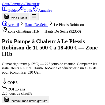
Cout-Pompe-a-Chaleur
.fr
Guides
Outils
Annuaire
Devis Gratuit
Accueil
Hauts-De-Seine
Le Plessis Robinson
Zone climatique
H1b
—
Hauts-De-Seine
(
92350
)
Prix Pompe à Chaleur à
Le Plessis
Robinson
de
11 500
€ à
18 400
€ — Zone
H1b
Climat rigoureux (-12°C) — 225 jours de chauffe. Comparez les
installateurs RGE du Hauts-De-Seine et bénéficiez d'un COP de 3
pour économiser 530 €/an.
COP
3
ROI
15
ans
225
jours de chauffe
Recevoir mes devis gratuits