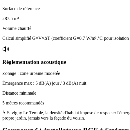
Surface de référence
287.5
m³
Volume chauffé
Calcul simplifié G×V×ΔT (coefficient G=0.7 W/m³.°C pour isolatio
Réglementation acoustique
Zonage :
zone urbaine modérée
Émergence max :
5
dB(A) jour /
3
dB(A) nuit
Distance minimale
5 mètres recommandés
À Savigny Le Temple, la densité d'habitat impose de respecter l'émerge
propre jardin, jamais vers la façade du voisin.