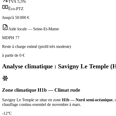
TVA
5,5%
Éco-PTZ
Jusqu'à
50 000
€
Aide locale —
Seine-Et-Marne
MDPH 77
Reste à charge estimé (profil très modeste)
à partir de
0
€
Analyse climatique :
Savigny Le Temple
(
Zone climatique
H1b
— Climat
rude
Savigny Le Temple
se situe en zone
H1b — Nord semi-océanique
, 
chauffage continu essentiel de novembre à mars
.
-12
°C