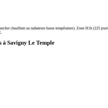
ancher chauffant ou radiateurs basse température
). Zone
H1b
(
225
jour
E.
s à
Savigny Le Temple