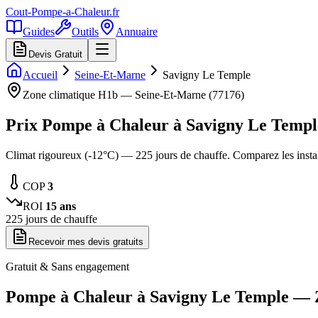
Cout-Pompe-a-Chaleur
.fr
Guides
Outils
Annuaire
Devis Gratuit
Accueil
Seine-Et-Marne
Savigny Le Temple
Zone climatique
H1b
—
Seine-Et-Marne
(
77176
)
Prix Pompe à Chaleur à
Savigny Le Templ
Climat rigoureux (-12°C) — 225 jours de chauffe. Comparez les inst
COP
3
ROI
15
ans
225
jours de chauffe
Recevoir mes devis gratuits
Gratuit & Sans engagement
Pompe à Chaleur à
Savigny Le Temple
— 