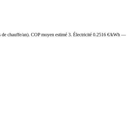
s de chauffe/an). COP moyen estimé
3
. Électricité
0.2516
€/kWh —