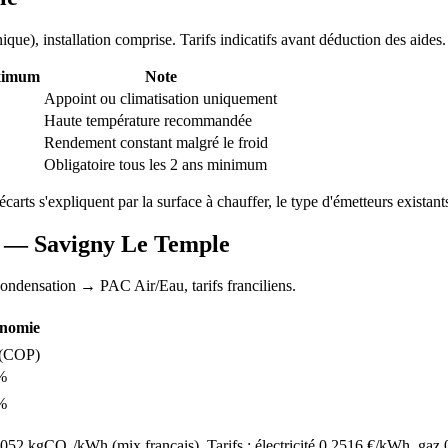
nique
), installation comprise. Tarifs indicatifs avant déduction des aides.
ximum
Note
Appoint ou climatisation uniquement
Haute température recommandée
Rendement constant malgré le froid
Obligatoire tous les 2 ans minimum
écarts s'expliquent par la surface à chauffer, le type d'émetteurs existants
AC —
Savigny Le Temple
condensation
→ PAC Air/Eau,
tarifs franciliens
.
nomie
(COP)
%
%
52 kgCO₂/kWh (mix français). Tarifs : électricité
0.2516
€/kWh, gaz