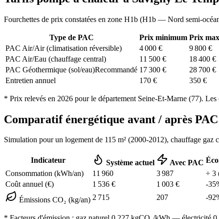
Fourchettes de prix constatées en zone
H1b
(
H1b — Nord semi-océa
Type de PAC
Prix minimum
Prix ma
PAC Air/Air (climatisation réversible)
4 000
€
9 800
€
PAC Air/Eau (chauffage central)
11 500
€
18 400
€
PAC Géothermique (sol/eau)
Recommandé
17 300
€
28 700
€
Entretien annuel
170
€
350
€
* Prix relevés en
2026
pour le département
Seine-Et-Marne
(
77
). Les 
Comparatif énergétique avant / après P
Simulation pour un logement de
115
m² (
2000-2012
), chauffage
gaz 
Indicateur
Éco
Système actuel
Avec PAC
Consommation (kWh/an)
11 960
3 987
÷
3
Coût annuel (€)
1 536
€
1 003
€
-
35
2 715
207
-
92
Émissions CO₂ (kg/an)
* Facteurs d'émission :
gaz naturel 0,227
kgCO₂/kWh — électricité 0,0