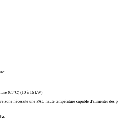
ques
ture (65°C)
(
10 à 16 kW
)
re zone nécessite une PAC haute température capable d'alimenter des pl
le