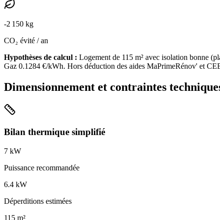
-
2 150
kg
CO₂ évité / an
Hypothèses de calcul :
Logement de
115
m² avec isolation
bonne
(
pl
Gaz
0.1284
€/kWh. Hors déduction des aides MaPrimeRénov' et CE
Dimensionnement et contraintes technique
Bilan thermique simplifié
7
kW
Puissance recommandée
6.4
kW
Déperditions estimées
115
m²