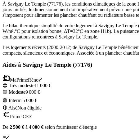
À Savigny Le Temple (77176), les conditions climatiques de la zone H1
jours unifiés, le dimensionnement doit impérativement prévoir une pu
s'imposent pour alimenter les plancher chauffant ou radiateurs basse 
Le bilan thermique simplifié de votre logement à Savigny Le Templ
W/m³.°C pour isolation bonne, ΔT=32°C en zone H1b). La puissance 
configurations rencontrées à Savigny Le Temple.
Les logements récents (2000-2012) de Savigny Le Temple bénéficient
compacts, silencieux et économiques. Associée à un plancher chauffan
Aides à
Savigny Le Temple
(
77176
)
MaPrimeRénov'
🔵 Très modeste
11 000
€
🟡 Modeste
9 000
€
🟣 Interm.
5 000
€
🔴 Aisé
Non éligible
Prime CEE
De
2 500
€
à
4 000
€
selon fournisseur d'énergie