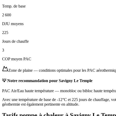
Temp. de base
2 600
DJU moyens
225
Jours de chauffe
3
COP moyen PAC
Zone de plaine
—
conditions optimales pour les PAC aérothermi
💡 Notre recommandation pour
Savigny Le Temple
PAC Air/Eau haute température
—
monobloc ou bibloc haute tempéra
Avec une température de base de -12°C et 225 jours de chauffage, vot
géothermie est également pertinente en altitude.
Tarifs pompe à chaleur à
Savigny Le Temp