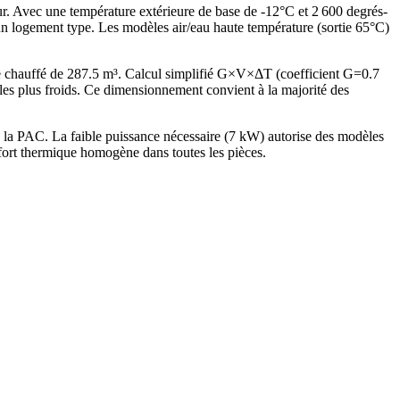
ur. Avec une température extérieure de base de -12°C et 2 600 degrés-
n logement type. Les modèles air/eau haute température (sortie 65°C)
 chauffé de 287.5 m³. Calcul simplifié G×V×ΔT (coefficient G=0.7
 plus froids. Ce dimensionnement convient à la majorité des
la PAC. La faible puissance nécessaire (7 kW) autorise des modèles
fort thermique homogène dans toutes les pièces.