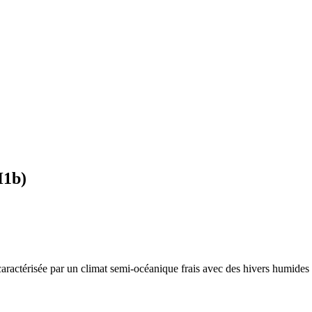
H1b
)
caractérisée par un
climat semi-océanique frais avec des hivers humides e