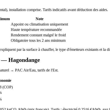
ntal
), installation comprise. Tarifs indicatifs avant déduction des aides.
ximum
Note
Appoint ou climatisation uniquement
Haute température recommandée
Rendement constant malgré le froid
Obligatoire tous les 2 ans minimum
'expliquent par la surface à chauffer, le type d'émetteurs existants et la di
AC —
Hagondange
aturel
→ PAC Air/Eau,
tarifs de l'Est
.
onomie
8
(COP)
%
%
52 kgCO₂/kWh (mix français). Tarifs : électricité
0.2516
€/kWh, gaz