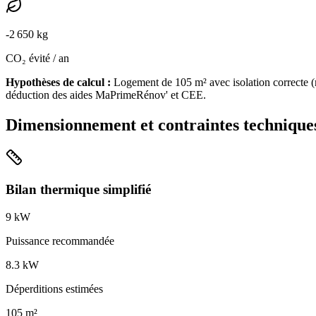
-
2 650
kg
CO₂ évité / an
Hypothèses de calcul :
Logement de
105
m² avec isolation
correcte
(
déduction des aides MaPrimeRénov' et CEE.
Dimensionnement et contraintes technique
Bilan thermique simplifié
9
kW
Puissance recommandée
8.3
kW
Déperditions estimées
105
m²