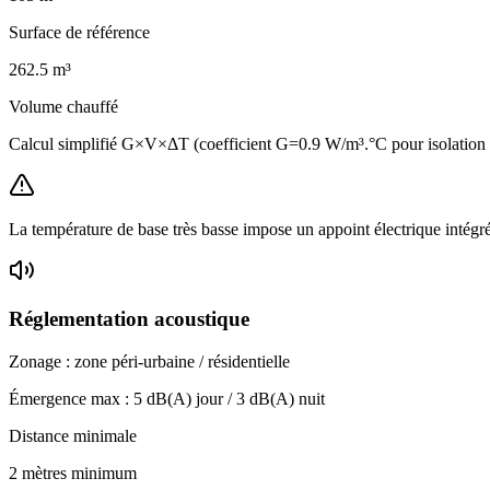
Surface de référence
262.5
m³
Volume chauffé
Calcul simplifié G×V×ΔT (coefficient G=0.9 W/m³.°C pour isolation
La température de base très basse impose un appoint électrique intégr
Réglementation acoustique
Zonage :
zone péri-urbaine / résidentielle
Émergence max :
5
dB(A) jour /
3
dB(A) nuit
Distance minimale
2 mètres minimum