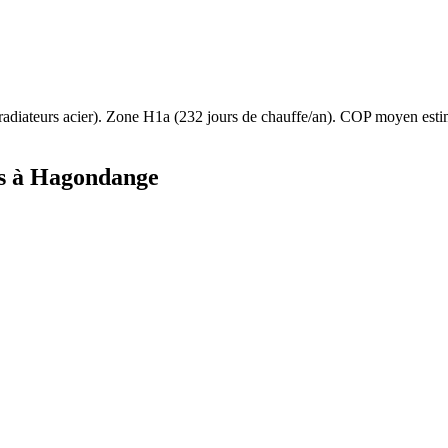
radiateurs acier
). Zone
H1a
(
232
jours de chauffe/an). COP moyen est
s à
Hagondange