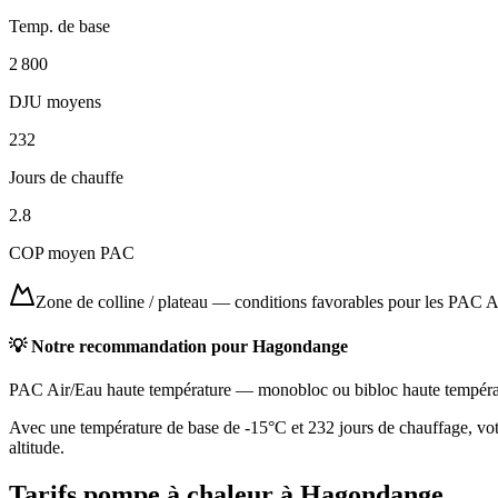
Temp. de base
2 800
DJU moyens
232
Jours de chauffe
2.8
COP moyen PAC
Zone de colline / plateau
—
conditions favorables pour les PAC A
💡 Notre recommandation pour
Hagondange
PAC Air/Eau haute température
—
monobloc ou bibloc haute tempéra
Avec une température de base de -15°C et 232 jours de chauffage, votr
altitude.
Tarifs pompe à chaleur à
Hagondange