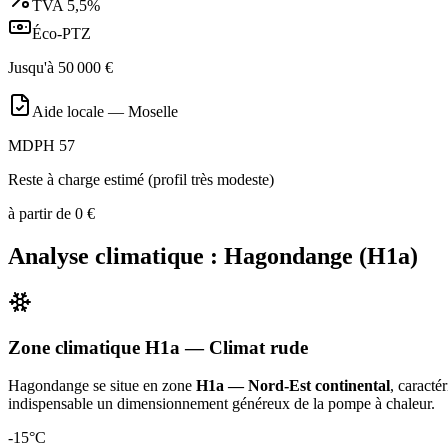
TVA
5,5%
Éco-PTZ
Jusqu'à
50 000
€
Aide locale —
Moselle
MDPH 57
Reste à charge estimé (profil très modeste)
à partir de
0
€
Analyse climatique :
Hagondange
(
H1a
)
Zone climatique
H1a
— Climat
rude
Hagondange
se situe en zone
H1a — Nord-Est continental
, caracté
indispensable un dimensionnement généreux de la pompe à chaleur
.
-15
°C