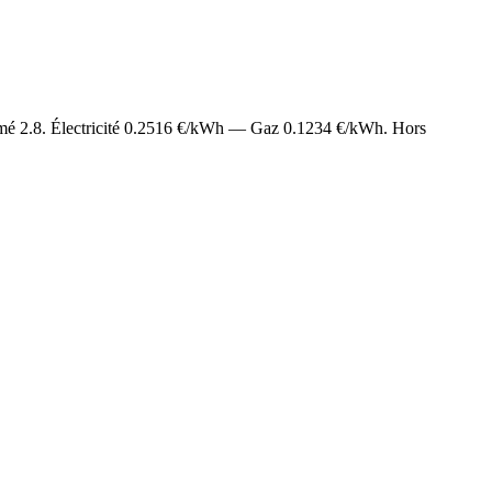
imé
2.8
. Électricité
0.2516
€/kWh — Gaz
0.1234
€/kWh. Hors