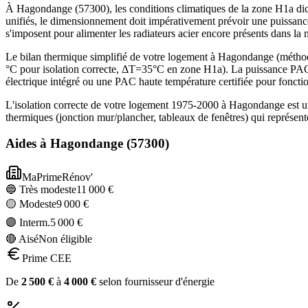
À Hagondange (57300), les conditions climatiques de la zone H1a dicte
unifiés, le dimensionnement doit impérativement prévoir une puissanc
s'imposent pour alimenter les radiateurs acier encore présents dans la
Le bilan thermique simplifié de votre logement à Hagondange (méth
°C pour isolation correcte, ΔT=35°C en zone H1a). La puissance PAC
électrique intégré ou une PAC haute température certifiée pour foncti
L'isolation correcte de votre logement 1975-2000 à Hagondange est u
thermiques (jonction mur/plancher, tableaux de fenêtres) qui représe
Aides à
Hagondange
(
57300
)
MaPrimeRénov'
🔵 Très modeste
11 000
€
🟡 Modeste
9 000
€
🟣 Interm.
5 000
€
🔴 Aisé
Non éligible
Prime CEE
De
2 500
€
à
4 000
€
selon fournisseur d'énergie