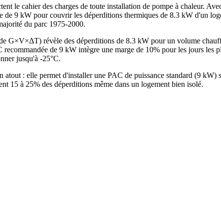
nt le cahier des charges de toute installation de pompe à chaleur. Ave
e de 9 kW pour couvrir les déperditions thermiques de 8.3 kW d'un log
 majorité du parc 1975-2000.
ode G×V×ΔT) révèle des déperditions de 8.3 kW pour un volume chauf
 recommandée de 9 kW intègre une marge de 10% pour les jours les plus
onner jusqu'à -25°C.
n atout : elle permet d'installer une PAC de puissance standard (9 kW)
ntent 15 à 25% des déperditions même dans un logement bien isolé.