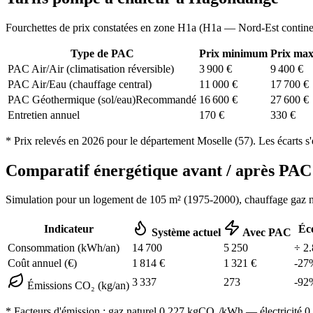
Fourchettes de prix constatées en zone
H1a
(
H1a — Nord-Est contine
Type de PAC
Prix minimum
Prix ma
PAC Air/Air (climatisation réversible)
3 900
€
9 400
€
PAC Air/Eau (chauffage central)
11 000
€
17 700
€
PAC Géothermique (sol/eau)
Recommandé
16 600
€
27 600
€
Entretien annuel
170
€
330
€
* Prix relevés en
2026
pour le département
Moselle
(
57
). Les écarts s
Comparatif énergétique avant / après P
Simulation pour un logement de
105
m² (
1975-2000
), chauffage
gaz n
Indicateur
Éc
Système actuel
Avec PAC
Consommation (kWh/an)
14 700
5 250
÷
2.
Coût annuel (€)
1 814
€
1 321
€
-
27
3 337
273
-
92
Émissions CO₂ (kg/an)
* Facteurs d'émission :
gaz naturel 0,227
kgCO₂/kWh — électricité 0,0