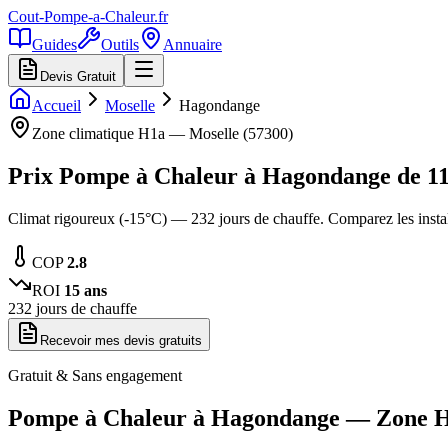
Cout-Pompe-a-Chaleur
.fr
Guides
Outils
Annuaire
Devis Gratuit
Accueil
Moselle
Hagondange
Zone climatique
H1a
—
Moselle
(
57300
)
Prix Pompe à Chaleur à
Hagondange
de
1
Climat rigoureux (-15°C) — 232 jours de chauffe. Comparez les inst
COP
2.8
ROI
15
ans
232
jours de chauffe
Recevoir mes devis gratuits
Gratuit & Sans engagement
Pompe à Chaleur à
Hagondange
— Zone