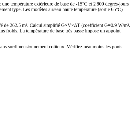
c une température extérieure de base de -15°C et 2 800 degrés-jours
ement type. Les modèles air/eau haute température (sortie 65°C)
fé de 262.5 m³. Calcul simplifié G×V×ΔT (coefficient G=0.9 W/m³.
 froids. La température de base très basse impose un appoint
 sans surdimensionnement coûteux. Vérifiez néanmoins les ponts