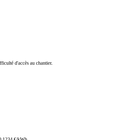
fficulté d'accès au chantier.
0.1234
€/kWh.