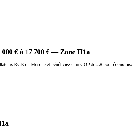
1 000
€ à
17 700
€ — Zone
H1a
allateurs RGE du Moselle et bénéficiez d'un COP de 2.8 pour économise
H1a