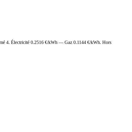
timé
4
. Électricité
0.2516
€/kWh — Gaz
0.1144
€/kWh. Hors