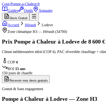
Cout-Pompe-a-Chaleur
.fr
Guides
Outils
Annuaire
Devis Gratuit
Accueil
Hérault
Lodeve
Zone climatique
H3
—
Hérault
(
34700
)
Prix Pompe à Chaleur à
Lodeve
de
8 600
€
Climat méditerranéen idéal (COP 4). PAC réversible chauffage + clima
COP
4
ROI
15
ans
150
jours de chauffe
Recevoir mes devis gratuits
Gratuit & Sans engagement
Pompe à Chaleur à
Lodeve
— Zone
H3