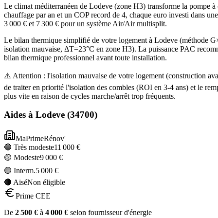
Le climat méditerranéen de Lodeve (zone H3) transforme la pompe à ch
chauffage par an et un COP record de 4, chaque euro investi dans une 
3 000 € et 7 300 € pour un système Air/Air multisplit.
Le bilan thermique simplifié de votre logement à Lodeve (méthode 
isolation mauvaise, ΔT=23°C en zone H3). La puissance PAC recommandé
bilan thermique professionnel avant toute installation.
⚠️ Attention : l'isolation mauvaise de votre logement (construction
de traiter en priorité l'isolation des combles (ROI en 3-4 ans) et l
plus vite en raison de cycles marche/arrêt trop fréquents.
Aides à
Lodeve
(
34700
)
MaPrimeRénov'
🔵 Très modeste
11 000
€
🟡 Modeste
9 000
€
🟣 Interm.
5 000
€
🔴 Aisé
Non éligible
Prime CEE
De
2 500
€
à
4 000
€
selon fournisseur d'énergie