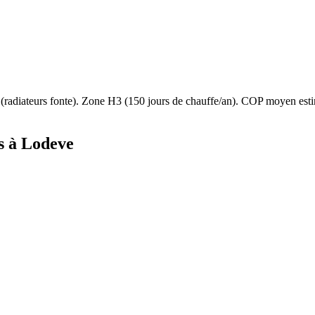
(
radiateurs fonte
). Zone
H3
(
150
jours de chauffe/an). COP moyen es
s à
Lodeve