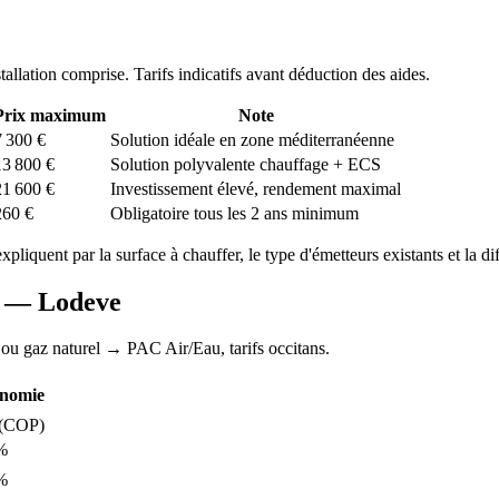
stallation comprise. Tarifs indicatifs avant déduction des aides.
Prix maximum
Note
7 300
€
Solution idéale en zone méditerranéenne
13 800
€
Solution polyvalente chauffage + ECS
21 600
€
Investissement élevé, rendement maximal
260
€
Obligatoire tous les 2 ans minimum
expliquent par la surface à chauffer, le type d'émetteurs existants et la di
AC —
Lodeve
 ou gaz naturel
→ PAC Air/Eau,
tarifs occitans
.
nomie
(COP)
%
%