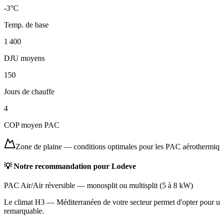
-3
°C
Temp. de base
1 400
DJU moyens
150
Jours de chauffe
4
COP moyen PAC
Zone de plaine
—
conditions optimales pour les PAC aérothermi
💡 Notre recommandation pour
Lodeve
PAC Air/Air réversible
—
monosplit ou multisplit
(
5 à 8 kW
)
Le climat H3 — Méditerranéen de votre secteur permet d'opter pour une
remarquable.