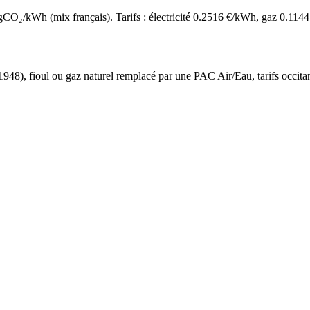
O₂/kWh (mix français). Tarifs : électricité
0.2516
€/kWh, gaz
0.1144
 1948
),
fioul ou gaz naturel
remplacé par une PAC Air/Eau,
tarifs occita