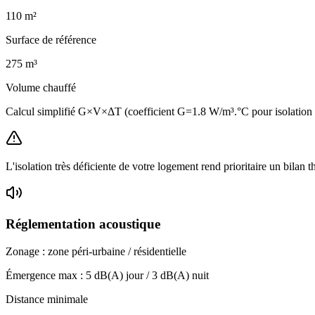
110
m²
Surface de référence
275
m³
Volume chauffé
Calcul simplifié G×V×ΔT (coefficient G=1.8 W/m³.°C pour isolatio
L'isolation très déficiente de votre logement rend prioritaire un bilan 
Réglementation acoustique
Zonage :
zone péri-urbaine / résidentielle
Émergence max :
5
dB(A) jour /
3
dB(A) nuit
Distance minimale