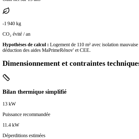
-
1 940
kg
CO₂ évité / an
Hypothèses de calcul :
Logement de
110
m² avec isolation
mauvaise
déduction des aides MaPrimeRénov' et CEE.
Dimensionnement et contraintes technique
Bilan thermique simplifié
13
kW
Puissance recommandée
11.4
kW
Déperditions estimées