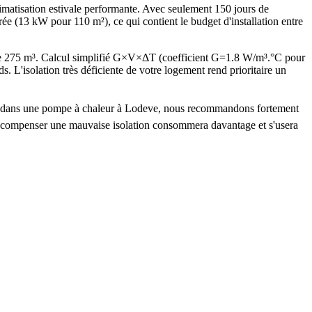
matisation estivale performante. Avec seulement 150 jours de
ée (13 kW pour 110 m²), ce qui contient le budget d'installation entre
de 275 m³. Calcul simplifié G×V×ΔT (coefficient G=1.8 W/m³.°C pour
'isolation très déficiente de votre logement rend prioritaire un
stir dans une pompe à chaleur à Lodeve, nous recommandons fortement
ur compenser une mauvaise isolation consommera davantage et s'usera