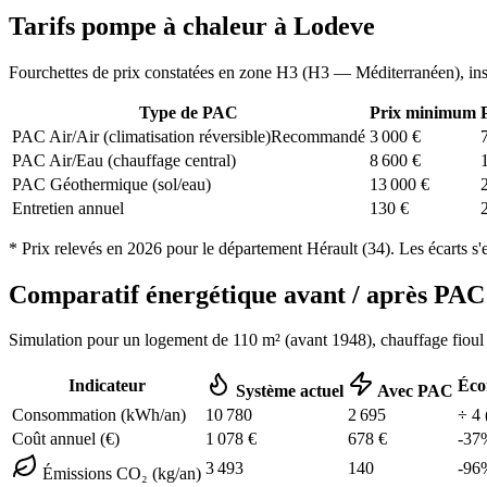
Tarifs pompe à chaleur à
Lodeve
Fourchettes de prix constatées en zone
H3
(
H3 — Méditerranéen
), in
Type de PAC
Prix minimum
PAC Air/Air (climatisation réversible)
Recommandé
3 000
€
PAC Air/Eau (chauffage central)
8 600
€
PAC Géothermique (sol/eau)
13 000
€
Entretien annuel
130
€
* Prix relevés en
2026
pour le département
Hérault
(
34
). Les écarts s'
Comparatif énergétique avant / après P
Simulation pour un logement de
110
m² (
avant 1948
), chauffage
fioul
Indicateur
Éco
Système actuel
Avec PAC
Consommation (kWh/an)
10 780
2 695
÷
4
Coût annuel (€)
1 078
€
678
€
-
37
3 493
140
-
96
Émissions CO₂ (kg/an)