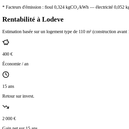
* Facteurs d'émission :
fioul 0,324
kgCO₂/kWh — électricité 0,052 kgC
Rentabilité à
Lodeve
Estimation basée sur un logement type de
110
m² (construction
avant
400
€
Économie / an
15
ans
Retour sur invest.
2 000
€
Gain net sur 15 ans