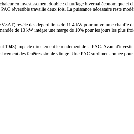
aleur en investissement double : chauffage hivernal économique et cli
PAC réversible travaille deux fois. La puissance nécessaire reste modér
G×V×ΔT) révèle des déperditions de 11.4 kW pour un volume chauffé 
e de 13 kW intègre une marge de 10% pour les jours les plus froids. L
 avant 1948) impacte directement le rendement de la PAC. Avant d'inve
e remplacement des fenêtres simple vitrage. Une PAC surdimensionnée po