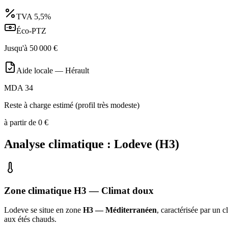
TVA
5,5%
Éco-PTZ
Jusqu'à
50 000
€
Aide locale —
Hérault
MDA 34
Reste à charge estimé (profil très modeste)
à partir de
0
€
Analyse climatique :
Lodeve
(
H3
)
Zone climatique
H3
— Climat
doux
Lodeve
se situe en zone
H3 — Méditerranéen
, caractérisée par un
c
aux étés chauds
.